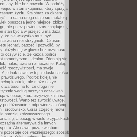
przemiany. Nie bez powodu. W podróży
j wejść w stan skupienia, który sprzyja
własnym życiu. Krajobraz za oknem
yśli, a sama droga staje się metaforą
iek opuszcza jedno miejsce, zbliża
ego, ale przez pewien czas znajduje się
n stan bycia w przejściu ma dużą
zy, że nie wszystko musi być
 nazwane i rozstrzygnięte. Czasem
ostu jechać, patrzeć i pozwolić, by
y ułożyły się w głowie bez przymusu.
to oczywiście, że każda podróż
st romantyczna i idealna. Zdarzają się
łok, hałas, awarie i zmęczenie. Kolej,
zęść rzeczywistości, ma swoje
. A jednak nawet w tej niedoskonałości
ś prawdziwego. Podróż koleją nie
pełną kontrolę, ale może uczyć
i otwartości na to, że droga nie
yłącznie według naszych oczekiwań.
cja w epoce, która przyzwyczaiła nas
astowości. Warto też zwrócić uwagę,
zy podróżowanie z odpowiedzialnością
ń i środowisko. Coraz częściej mówi
bie bardziej zrównoważonego
nia się, a pociąg w wielu przypadkach
rozsądną alternatywą dla innych
sportu. Ale nawet poza kwestiami
mi pozostaje coś ważniejszego: sposób
świata. Kolej zachęca, by nie