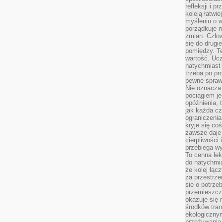
refleksji i 
koleją łatwie
myśleniu o 
porządkuje m
zmian. Człow
się do drugi
pomiędzy. Te
wartość. Uc
natychmiast
trzeba po pr
pewne spraw
Nie oznacza 
pociągiem je
opóźnienia, t
jak każda c
ograniczenia
kryje się co
zawsze daje 
cierpliwości 
przebiega w
To cenna lek
do natychmi
że kolej łąc
za przestrze
się o potrze
przemieszcza
okazuje się 
środków tran
ekologiczny
przeżywania 