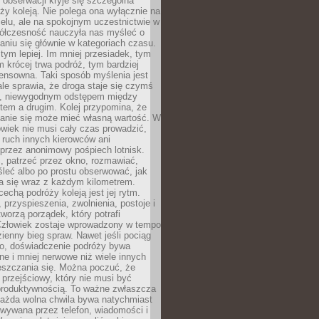
j obserwacji kryje się szczególna
ży koleją. Nie polega ona wyłącznie na
celu, ale na spokojnym uczestnictwie w
ółczesność nauczyła nas myśleć o
niu się głównie w kategoriach czasu.
 tym lepiej. Im mniej przesiadek, tym
m krócej trwa podróż, tym bardziej
ensowna. Taki sposób myślenia jest
ale sprawia, że droga staje się czymś
a, niewygodnym odstępem między
tem a drugim. Kolej przypomina, że
anie się może mieć własną wartość. W
wiek nie musi cały czas prowadzić,
 ruch innych kierowców ani
przez anonimowy pośpiech lotnisk.
, patrzeć przez okno, rozmawiać,
leć albo po prostu obserwować, jak
a się wraz z każdym kilometrem.
echą podróży koleją jest jej rytm.
, przyspieszenia, zwolnienia, postoje i
worzą porządek, który potrafi
Człowiek zostaje wprowadzony w tempo
zienny bieg spraw. Nawet jeśli pociąg
ko, doświadczenie podróży bywa
nne i mniej nerwowe niż wiele innych
eszczania się. Można poczuć, że
s przejściowy, który nie musi być
produktywnością. To ważne zwłaszcza
każda wolna chwila bywa natychmiast
wywana przez telefon, wiadomości i