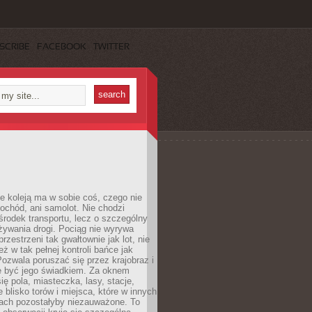
SCRIBE
FACEBOOK
TWITTER
e koleją ma w sobie coś, czego nie
ochód, ani samolot. Nie chodzi
środek transportu, lecz o szczególny
żywania drogi. Pociąg nie wyrywa
rzestrzeni tak gwałtownie jak lot, nie
ż w tak pełnej kontroli bańce jak
zwala poruszać się przez krajobraz i
e być jego świadkiem. Za oknem
ię pola, miasteczka, lasy, stacje,
 blisko torów i miejsca, które w innych
iach pozostałyby niezauważone. To