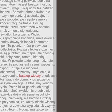
 pociągu łatwiej pozwolić sobie na
enia, który nie jest bezczynnością,
nkiem uwagi. Kolej uczy też patrzeć
 inaczej. Samolot skraca świat, ale
 czyni go bardziej abstrakcyjnym.
je swobodę, ale często zamyka
koncentracji na trasie. Pociąg
rowadzi przez przestrzeń w sposób
, jak zmienia się krajobraz,
 światło i kolor ziemi. Widać
a, zapomniane bocznice, małe dworce,
 kominy dawnych fabryk i samotne
pól. To podróż, która przywraca
dległości. Pozwala lepiej zrozumieć,
ie są punktami na mapie, ale częścią
ki, połączonej torami, historią i
nów. W połowie takiej drogi rodzi się
nie, że pociąg jest czymś więcej niż
nsportu. Staje się ruchomą
 obserwacji, rozmowy i myślenia, a
n przypomina
katalog wiedzy
o ludziach
toś wraca do domu, ktoś jedzie do
zaczyna wakacje, a ktoś inny kończy
ycia. Przez kilka godzin ich drogi
siebie, choć zwykle nic o sobie nie
niezwykłe doświadczenie wspólnoty
chej i nietrwałej, ale bardzo ludzkiej.
ą przypomina, że każdy niesie własną
wet jeśli z zewnątrz wygląda jak zwykły
rbą i biletem. Pociąg ma także wymiar