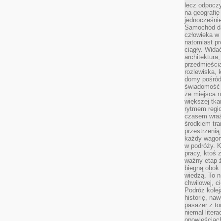
lecz odpoczy
na geografię
jednocześnie
Samochód da
człowieka w 
natomiast p
ciągły. Widać
architektura,
przedmieści
rozlewiska,
domy pośród 
świadomość o
że miejsca n
większej tkan
rytmem regio
czasem wraże
środkiem tra
przestrzenią
każdy wago
w podróży. K
pracy, ktoś 
ważny etap ż
biegną obok 
wiedzą. To 
chwilowej, ci
Podróż kolej
historię, na
pasażer z to
niemal liter
opowieściach