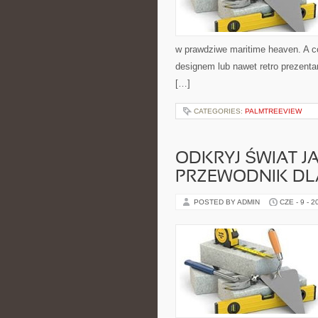
w prawdziwe maritime heaven. A c
designem lub nawet retro prezenta
[…]
CATEGORIES:
PALMTREEVIEW
ODKRYJ ŚWIAT 
PRZEWODNIK DL
POSTED BY ADMIN
CZE - 9 - 2