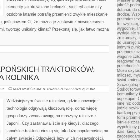
właśnie w te
jakość podró
elementy jak drewniane breloczki, sieci rybackie czy
dotarciu do 
ozdobne latarnie potrafią przemienić zwykłe mieszkanie
drodze. Wsp
przemieszcza
o, jeśli powiem Ci, że można je zestawić z nowoczesnym
Im szybciej,
wygodniej. I
mi, tworząc unikalny klimat? Przekonaj się, jak łatwo można
wydaje się s
zrozumiały, 
do usunięci
jednym punk
przemieszcz
wagonie czło
reagować na
przechodzić 
JAPOŃSKICH TRAKTORKÓW:
Może czytać
milczeć, myś
A ROLNIKA
świat zmieni
Szczególną c
ODKRYJ
Stukot torów
025
MOŻLIWOŚĆ KOMENTOWANIA
ZOSTAŁA WYŁĄCZONA
ŚWIAT
komunikaty t
JAPOŃSKICH
uspokajać. 
TRAKTORKÓW:
W dzisiejszym świecie rolnictwa, gdzie innowacje i
PRZEWODNIK
inne niż cod
DLA
jedzie szyb
technologia odgrywają kluczową rolę, coraz więcej
ROLNIKA
bardziej pły
gospodarzy zwraca uwagę na maszyny rolnicze z
form przemi
istnieje cza
Japonii. Czy zastanawialiście się kiedyś, dlaczego
wypełniony 
japońskie traktorki cieszą się tak dużą popularnością na
dziś, kiedy 
zagospodaro
całym świecie? Odpowiedź leży w ich niezawodności,