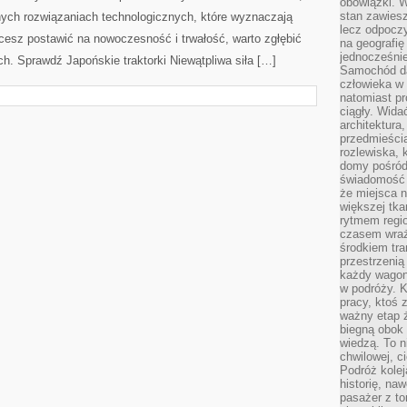
obowiązki. W
stan zawiesz
ych rozwiązaniach technologicznych, które wyznaczają
lecz odpoczy
cesz postawić na nowoczesność i trwałość, warto zgłębić
na geografię
jednocześnie
h. Sprawdź Japońskie traktorki Niewątpliwa siła […]
Samochód da
człowieka w 
natomiast p
ciągły. Widać
architektura,
przedmieści
rozlewiska,
domy pośród 
świadomość o
że miejsca n
większej tkan
rytmem regio
czasem wraże
środkiem tra
przestrzenią
każdy wago
w podróży. K
pracy, ktoś 
ważny etap ż
biegną obok 
wiedzą. To 
chwilowej, ci
Podróż kolej
historię, na
pasażer z to