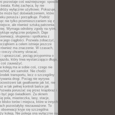
mi pozostaje coś ważniejszego: sposób
świata. Kolej zachęca, by nie
odróży wyłącznie użytkowo. Pokazuje,
kże może być doświadczeniem, które
eku porusza i porządkuje. Podróż
więc nie tylko przemieszczaniem się z
iejsce, ale również sztuką patrzenia
niej. Wymaga odrobiny zgody na rytm,
dyktuje wyłącznie pośpiech. Daje
serwacji, skupienia i spotkania z
w jego ciągłości. Pozwala zobaczyć,
czątkiem a celem istnieje jeszcze
a również ma znaczenie. W czasach,
le rzeczy chcemy skracać,
 i upraszczać, pociąg przypomina o
ejazdu, który trwa wystarczająco długo,
 coś zauważyć.
e koleją ma w sobie coś, czego nie
ochód, ani samolot. Nie chodzi
środek transportu, lecz o szczególny
żywania drogi. Pociąg nie wyrywa
rzestrzeni tak gwałtownie jak lot, nie
ż w tak pełnej kontroli bańce jak
zwala poruszać się przez krajobraz i
e być jego świadkiem. Za oknem
ię pola, miasteczka, lasy, stacje,
 blisko torów i miejsca, które w innych
iach pozostałyby niezauważone. To
j obserwacji kryje się szczególna
ży koleją. Nie polega ona wyłącznie na