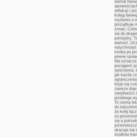
niemal liter
opowieściach
refleksji i 
koleją łatwie
myśleniu o 
porządkuje m
zmian. Człow
się do drugi
pomiędzy. Te
wartość. Uc
natychmiast
trzeba po pr
pewne spraw
Nie oznacza 
pociągiem je
opóźnienia, t
jak każda c
ograniczenia
kryje się co
zawsze daje 
cierpliwości 
przebiega w
To cenna lek
do natychmi
że kolej łąc
za przestrze
się o potrze
przemieszcza
okazuje się 
środków tran