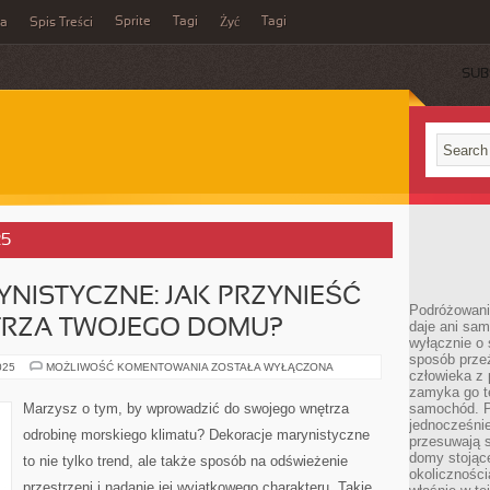
Sprite
Tagi
Tagi
ka
Spis Treści
Żyć
SUB
25
NISTYCZNE: JAK PRZYNIEŚĆ
Podróżowani
RZA TWOJEGO DOMU?
daje ani sam
wyłącznie o 
sposób prze
DEKORACJE
025
MOŻLIWOŚĆ KOMENTOWANIA
ZOSTAŁA WYŁĄCZONA
człowieka z p
MARYNISTYCZNE:
JAK
zamyka go te
PRZYNIEŚĆ
Marzysz o tym, by wprowadzić do swojego wnętrza
samochód. Po
OCEAN
jednocześni
DO
odrobinę morskiego klimatu? Dekoracje marynistyczne
WNĘTRZA
przesuwają s
TWOJEGO
domy stojące
to nie tylko trend, ale także sposób na odświeżenie
DOMU?
okolicznośc
przestrzeni i nadanie jej wyjątkowego charakteru. Takie