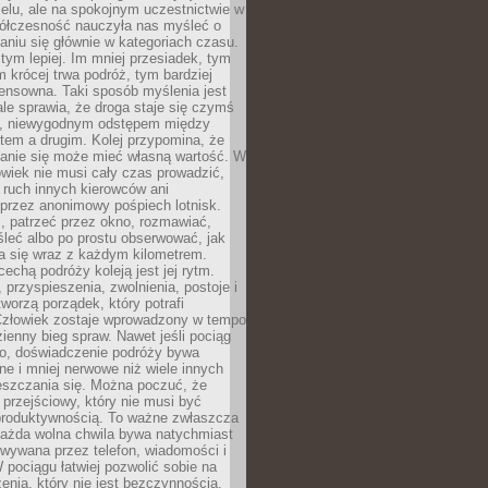
celu, ale na spokojnym uczestnictwie w
ółczesność nauczyła nas myśleć o
niu się głównie w kategoriach czasu.
 tym lepiej. Im mniej przesiadek, tym
m krócej trwa podróż, tym bardziej
ensowna. Taki sposób myślenia jest
ale sprawia, że droga staje się czymś
a, niewygodnym odstępem między
tem a drugim. Kolej przypomina, że
anie się może mieć własną wartość. W
wiek nie musi cały czas prowadzić,
 ruch innych kierowców ani
przez anonimowy pośpiech lotnisk.
, patrzeć przez okno, rozmawiać,
leć albo po prostu obserwować, jak
a się wraz z każdym kilometrem.
echą podróży koleją jest jej rytm.
, przyspieszenia, zwolnienia, postoje i
worzą porządek, który potrafi
Człowiek zostaje wprowadzony w tempo
zienny bieg spraw. Nawet jeśli pociąg
ko, doświadczenie podróży bywa
nne i mniej nerwowe niż wiele innych
eszczania się. Można poczuć, że
s przejściowy, który nie musi być
produktywnością. To ważne zwłaszcza
każda wolna chwila bywa natychmiast
wywana przez telefon, wiadomości i
 pociągu łatwiej pozwolić sobie na
enia, który nie jest bezczynnością,