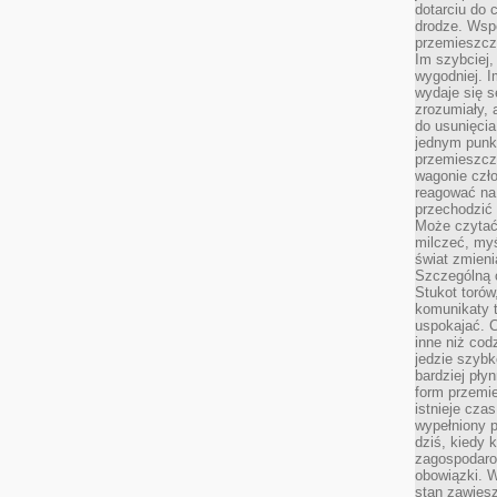
dotarciu do 
drodze. Wsp
przemieszcza
Im szybciej,
wygodniej. I
wydaje się s
zrozumiały, 
do usunięci
jednym punk
przemieszcz
wagonie czło
reagować na
przechodzić 
Może czytać
milczeć, myś
świat zmieni
Szczególną c
Stukot torów
komunikaty t
uspokajać. 
inne niż cod
jedzie szyb
bardziej pły
form przemi
istnieje cza
wypełniony 
dziś, kiedy 
zagospodaro
obowiązki. W
stan zawiesz