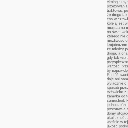
ekologiczny
przeżywania 
traktować p
że droga ta
coś w człowi
koleją jest 
miejsca na m
na świat wol
którego nie 
możliwość ob
krajobrazem 
że między po
droga, a on
gdy tak wie
przyspieszać
wartości prz
by naprawdę
Podróżowani
daje ani sam
wyłącznie o 
sposób prze
człowieka z p
zamyka go te
samochód. Po
jednocześni
przesuwają s
domy stojące
okolicznośc
właśnie w te
jakość podró