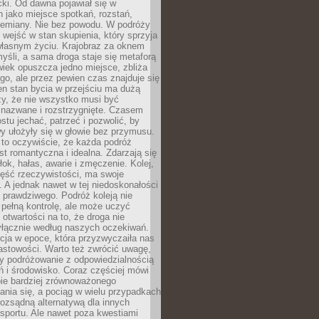
acki. Od dawna pojawiał się w
 jako miejsce spotkań, rozstań,
przemiany. Nie bez powodu. W podróży
j wejść w stan skupienia, który sprzyja
własnym życiu. Krajobraz za oknem
yśli, a sama droga staje się metaforą
iek opuszcza jedno miejsce, zbliża
ego, ale przez pewien czas znajduje się
n stan bycia w przejściu ma dużą
zy, że nie wszystko musi być
 nazwane i rozstrzygnięte. Czasem
ostu jechać, patrzeć i pozwolić, by
y ułożyły się w głowie bez przymusu.
to oczywiście, że każda podróż
st romantyczna i idealna. Zdarzają się
łok, hałas, awarie i zmęczenie. Kolej,
zęść rzeczywistości, ma swoje
. A jednak nawet w tej niedoskonałości
ś prawdziwego. Podróż koleją nie
pełną kontrolę, ale może uczyć
i otwartości na to, że droga nie
yłącznie według naszych oczekiwań.
cja w epoce, która przyzwyczaiła nas
astowości. Warto też zwrócić uwagę,
zy podróżowanie z odpowiedzialnością
ń i środowisko. Coraz częściej mówi
bie bardziej zrównoważonego
nia się, a pociąg w wielu przypadkach
rozsądną alternatywą dla innych
sportu. Ale nawet poza kwestiami