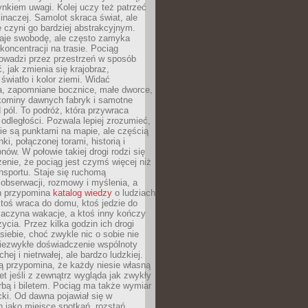
nkiem uwagi. Kolej uczy też patrzeć
 inaczej. Samolot skraca świat, ale
 czyni go bardziej abstrakcyjnym.
je swobodę, ale często zamyka
koncentracji na trasie. Pociąg
rowadzi przez przestrzeń w sposób
, jak zmienia się krajobraz,
 światło i kolor ziemi. Widać
a, zapomniane bocznice, małe dworce,
 kominy dawnych fabryk i samotne
pól. To podróż, która przywraca
dległości. Pozwala lepiej zrozumieć,
ie są punktami na mapie, ale częścią
ki, połączonej torami, historią i
nów. W połowie takiej drogi rodzi się
nie, że pociąg jest czymś więcej niż
nsportu. Staje się ruchomą
 obserwacji, rozmowy i myślenia, a
n przypomina
katalog wiedzy
o ludziach
toś wraca do domu, ktoś jedzie do
zaczyna wakacje, a ktoś inny kończy
ycia. Przez kilka godzin ich drogi
siebie, choć zwykle nic o sobie nie
niezwykłe doświadczenie wspólnoty
chej i nietrwałej, ale bardzo ludzkiej.
ą przypomina, że każdy niesie własną
wet jeśli z zewnątrz wygląda jak zwykły
rbą i biletem. Pociąg ma także wymiar
acki. Od dawna pojawiał się w
 jako miejsce spotkań, rozstań,