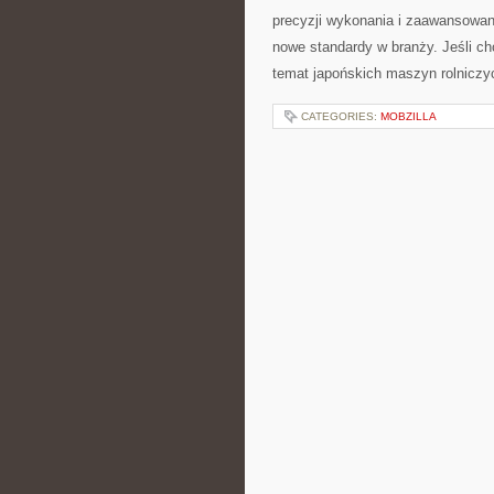
precyzji wykonania i zaawansowan
nowe standardy w branży. Jeśli ch
temat japońskich maszyn rolniczyc
CATEGORIES:
MOBZILLA