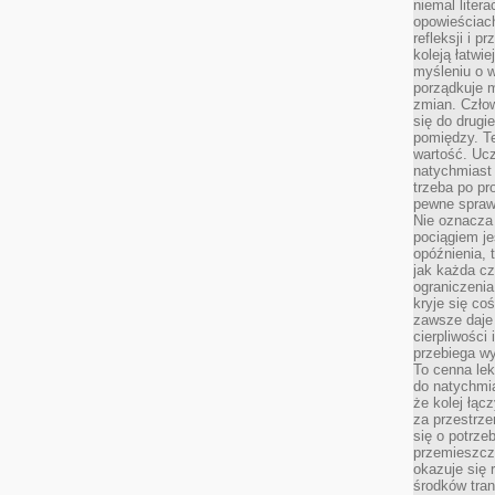
niemal liter
opowieściach
refleksji i 
koleją łatwie
myśleniu o 
porządkuje m
zmian. Człow
się do drugi
pomiędzy. Te
wartość. Uc
natychmiast
trzeba po pr
pewne spraw
Nie oznacza 
pociągiem je
opóźnienia, t
jak każda c
ograniczenia
kryje się co
zawsze daje 
cierpliwości 
przebiega w
To cenna lek
do natychmi
że kolej łąc
za przestrze
się o potrze
przemieszcza
okazuje się 
środków tran