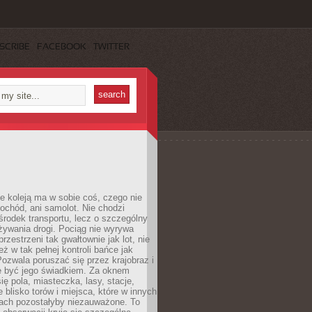
SCRIBE
FACEBOOK
TWITTER
e koleją ma w sobie coś, czego nie
ochód, ani samolot. Nie chodzi
środek transportu, lecz o szczególny
żywania drogi. Pociąg nie wyrywa
rzestrzeni tak gwałtownie jak lot, nie
ż w tak pełnej kontroli bańce jak
zwala poruszać się przez krajobraz i
e być jego świadkiem. Za oknem
ię pola, miasteczka, lasy, stacje,
 blisko torów i miejsca, które w innych
iach pozostałyby niezauważone. To