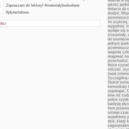
właśnie w te
jakość podró
Zapraszam do lektury! #materiałybudowlane
dotarciu do 
#płytastalowa
drodze. Wsp
przemieszcza
Im szybciej,
IELI
wygodniej. I
wydaje się s
zrozumiały, 
do usunięci
jednym punk
przemieszcz
wagonie czło
reagować na
przechodzić 
Może czytać
milczeć, myś
świat zmieni
Szczególną c
Stukot torów
komunikaty t
uspokajać. 
inne niż cod
jedzie szyb
bardziej pły
form przemi
istnieje cza
wypełniony 
dziś, kiedy 
zagospodaro