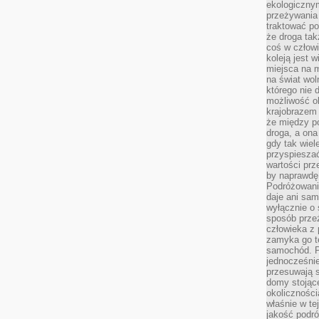
ekologiczny
przeżywania 
traktować p
że droga ta
coś w człowi
koleją jest 
miejsca na m
na świat wol
którego nie 
możliwość ob
krajobrazem 
że między po
droga, a on
gdy tak wie
przyspieszać
wartości prz
by naprawdę
Podróżowani
daje ani sam
wyłącznie o 
sposób prze
człowieka z p
zamyka go te
samochód. Po
jednocześni
przesuwają s
domy stojące
okolicznośc
właśnie w te
jakość podró