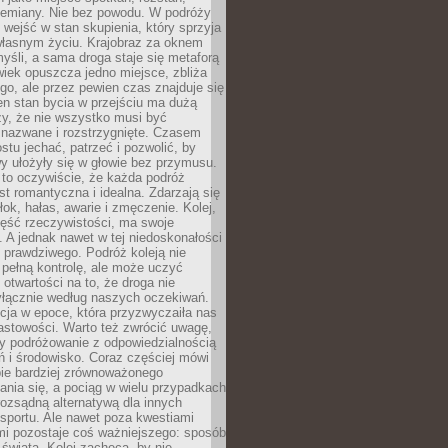
przemiany. Nie bez powodu. W podróży
j wejść w stan skupienia, który sprzyja
własnym życiu. Krajobraz za oknem
yśli, a sama droga staje się metaforą
iek opuszcza jedno miejsce, zbliża
ego, ale przez pewien czas znajduje się
n stan bycia w przejściu ma dużą
zy, że nie wszystko musi być
 nazwane i rozstrzygnięte. Czasem
ostu jechać, patrzeć i pozwolić, by
y ułożyły się w głowie bez przymusu.
to oczywiście, że każda podróż
st romantyczna i idealna. Zdarzają się
łok, hałas, awarie i zmęczenie. Kolej,
zęść rzeczywistości, ma swoje
. A jednak nawet w tej niedoskonałości
ś prawdziwego. Podróż koleją nie
pełną kontrolę, ale może uczyć
i otwartości na to, że droga nie
yłącznie według naszych oczekiwań.
cja w epoce, która przyzwyczaiła nas
astowości. Warto też zwrócić uwagę,
zy podróżowanie z odpowiedzialnością
ń i środowisko. Coraz częściej mówi
bie bardziej zrównoważonego
nia się, a pociąg w wielu przypadkach
rozsądną alternatywą dla innych
sportu. Ale nawet poza kwestiami
mi pozostaje coś ważniejszego: sposób
świata. Kolej zachęca, by nie