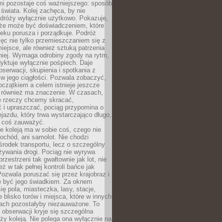
mi pozostaje coś ważniejszego: sposób
świata. Kolej zachęca, by nie
odróży wyłącznie użytkowo. Pokazuje,
kże może być doświadczeniem, które
eku porusza i porządkuje. Podróż
więc nie tylko przemieszczaniem się z
iejsce, ale również sztuką patrzenia
niej. Wymaga odrobiny zgody na rytm,
dyktuje wyłącznie pośpiech. Daje
serwacji, skupienia i spotkania z
w jego ciągłości. Pozwala zobaczyć,
czątkiem a celem istnieje jeszcze
a również ma znaczenie. W czasach,
le rzeczy chcemy skracać,
 i upraszczać, pociąg przypomina o
ejazdu, który trwa wystarczająco długo,
 coś zauważyć.
e koleją ma w sobie coś, czego nie
ochód, ani samolot. Nie chodzi
środek transportu, lecz o szczególny
żywania drogi. Pociąg nie wyrywa
rzestrzeni tak gwałtownie jak lot, nie
ż w tak pełnej kontroli bańce jak
zwala poruszać się przez krajobraz i
e być jego świadkiem. Za oknem
ię pola, miasteczka, lasy, stacje,
 blisko torów i miejsca, które w innych
iach pozostałyby niezauważone. To
j obserwacji kryje się szczególna
ży koleją. Nie polega ona wyłącznie na