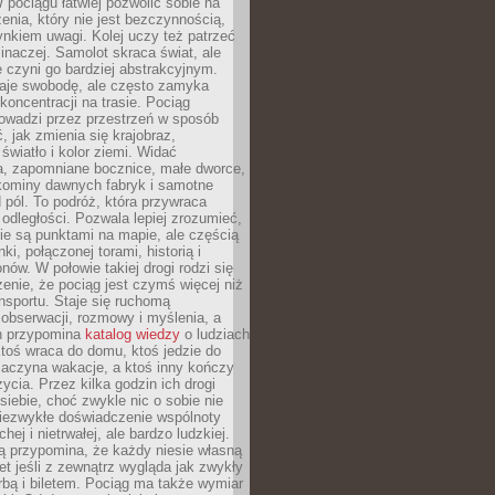
 pociągu łatwiej pozwolić sobie na
enia, który nie jest bezczynnością,
nkiem uwagi. Kolej uczy też patrzeć
 inaczej. Samolot skraca świat, ale
 czyni go bardziej abstrakcyjnym.
je swobodę, ale często zamyka
koncentracji na trasie. Pociąg
rowadzi przez przestrzeń w sposób
, jak zmienia się krajobraz,
 światło i kolor ziemi. Widać
a, zapomniane bocznice, małe dworce,
 kominy dawnych fabryk i samotne
pól. To podróż, która przywraca
dległości. Pozwala lepiej zrozumieć,
ie są punktami na mapie, ale częścią
ki, połączonej torami, historią i
nów. W połowie takiej drogi rodzi się
nie, że pociąg jest czymś więcej niż
nsportu. Staje się ruchomą
 obserwacji, rozmowy i myślenia, a
n przypomina
katalog wiedzy
o ludziach
toś wraca do domu, ktoś jedzie do
zaczyna wakacje, a ktoś inny kończy
ycia. Przez kilka godzin ich drogi
siebie, choć zwykle nic o sobie nie
niezwykłe doświadczenie wspólnoty
chej i nietrwałej, ale bardzo ludzkiej.
ą przypomina, że każdy niesie własną
wet jeśli z zewnątrz wygląda jak zwykły
rbą i biletem. Pociąg ma także wymiar