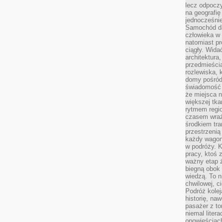
lecz odpoczy
na geografię
jednocześnie
Samochód da
człowieka w 
natomiast p
ciągły. Widać
architektura,
przedmieści
rozlewiska,
domy pośród 
świadomość o
że miejsca n
większej tkan
rytmem regio
czasem wraże
środkiem tra
przestrzenią
każdy wago
w podróży. K
pracy, ktoś 
ważny etap ż
biegną obok 
wiedzą. To 
chwilowej, ci
Podróż kolej
historię, na
pasażer z to
niemal liter
opowieściach