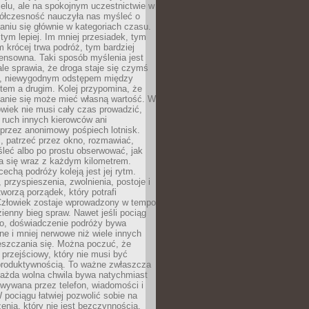
celu, ale na spokojnym uczestnictwie w
ółczesność nauczyła nas myśleć o
niu się głównie w kategoriach czasu.
 tym lepiej. Im mniej przesiadek, tym
m krócej trwa podróż, tym bardziej
ensowna. Taki sposób myślenia jest
ale sprawia, że droga staje się czymś
a, niewygodnym odstępem między
tem a drugim. Kolej przypomina, że
anie się może mieć własną wartość. W
wiek nie musi cały czas prowadzić,
 ruch innych kierowców ani
przez anonimowy pośpiech lotnisk.
, patrzeć przez okno, rozmawiać,
leć albo po prostu obserwować, jak
a się wraz z każdym kilometrem.
echą podróży koleją jest jej rytm.
, przyspieszenia, zwolnienia, postoje i
worzą porządek, który potrafi
Człowiek zostaje wprowadzony w tempo
zienny bieg spraw. Nawet jeśli pociąg
ko, doświadczenie podróży bywa
nne i mniej nerwowe niż wiele innych
eszczania się. Można poczuć, że
s przejściowy, który nie musi być
produktywnością. To ważne zwłaszcza
każda wolna chwila bywa natychmiast
wywana przez telefon, wiadomości i
 pociągu łatwiej pozwolić sobie na
enia, który nie jest bezczynnością,