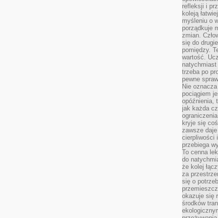
refleksji i 
koleją łatwie
myśleniu o 
porządkuje m
zmian. Człow
się do drugi
pomiędzy. Te
wartość. Uc
natychmiast
trzeba po pr
pewne spraw
Nie oznacza 
pociągiem je
opóźnienia, t
jak każda c
ograniczenia
kryje się co
zawsze daje 
cierpliwości 
przebiega w
To cenna lek
do natychmi
że kolej łąc
za przestrze
się o potrze
przemieszcza
okazuje się 
środków tran
ekologiczny
przeżywania 