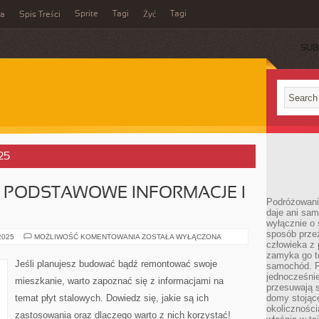
Sprite
Tagi
Tagi
ka
Spis Treści
Żyć
SUB
25
: PODSTAWOWE INFORMACJE I
Podróżowani
daje ani sam
wyłącznie o 
sposób prze
PŁYTA
 2025
MOŻLIWOŚĆ KOMENTOWANIA
ZOSTAŁA WYŁĄCZONA
człowieka z p
STALOWA:
PODSTAWOWE
zamyka go te
INFORMACJE
Jeśli planujesz budować bądź remontować swoje
samochód. Po
I
ZASTOSOWANIA
jednocześni
mieszkanie, warto zapoznać się z informacjami na
przesuwają s
temat płyt stalowych. Dowiedz się, jakie są ich
domy stojące
okolicznośc
zastosowania oraz dlaczego warto z nich korzystać!