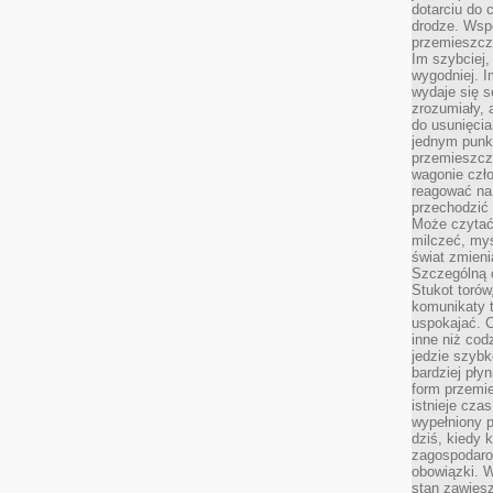
dotarciu do 
drodze. Wsp
przemieszcza
Im szybciej,
wygodniej. I
wydaje się s
zrozumiały, 
do usunięci
jednym punk
przemieszcz
wagonie czło
reagować na
przechodzić 
Może czytać
milczeć, myś
świat zmieni
Szczególną c
Stukot torów
komunikaty t
uspokajać. 
inne niż cod
jedzie szyb
bardziej pły
form przemi
istnieje cza
wypełniony 
dziś, kiedy 
zagospodaro
obowiązki. W
stan zawiesz