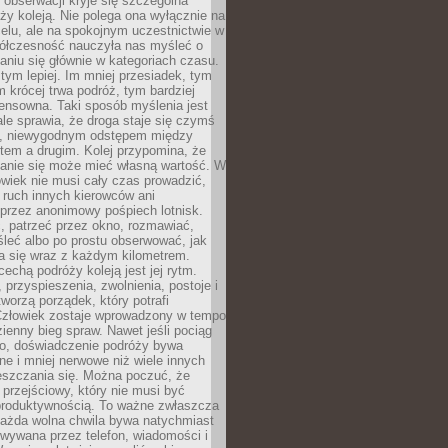
j obserwacji kryje się szczególna
ży koleją. Nie polega ona wyłącznie na
celu, ale na spokojnym uczestnictwie w
ółczesność nauczyła nas myśleć o
niu się głównie w kategoriach czasu.
 tym lepiej. Im mniej przesiadek, tym
m krócej trwa podróż, tym bardziej
ensowna. Taki sposób myślenia jest
ale sprawia, że droga staje się czymś
a, niewygodnym odstępem między
tem a drugim. Kolej przypomina, że
anie się może mieć własną wartość. W
wiek nie musi cały czas prowadzić,
 ruch innych kierowców ani
przez anonimowy pośpiech lotnisk.
, patrzeć przez okno, rozmawiać,
leć albo po prostu obserwować, jak
a się wraz z każdym kilometrem.
echą podróży koleją jest jej rytm.
, przyspieszenia, zwolnienia, postoje i
worzą porządek, który potrafi
Człowiek zostaje wprowadzony w tempo
zienny bieg spraw. Nawet jeśli pociąg
ko, doświadczenie podróży bywa
nne i mniej nerwowe niż wiele innych
eszczania się. Można poczuć, że
s przejściowy, który nie musi być
produktywnością. To ważne zwłaszcza
każda wolna chwila bywa natychmiast
wywana przez telefon, wiadomości i