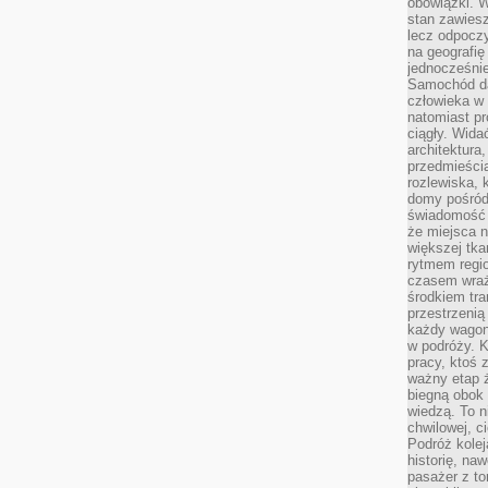
obowiązki. W
stan zawiesz
lecz odpoczy
na geografię
jednocześnie
Samochód da
człowieka w 
natomiast p
ciągły. Widać
architektura,
przedmieści
rozlewiska,
domy pośród 
świadomość o
że miejsca n
większej tkan
rytmem regio
czasem wraże
środkiem tra
przestrzenią
każdy wago
w podróży. K
pracy, ktoś 
ważny etap ż
biegną obok 
wiedzą. To 
chwilowej, ci
Podróż kolej
historię, na
pasażer z to