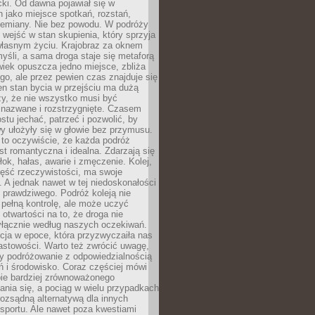
acki. Od dawna pojawiał się w
 jako miejsce spotkań, rozstań,
przemiany. Nie bez powodu. W podróży
j wejść w stan skupienia, który sprzyja
własnym życiu. Krajobraz za oknem
yśli, a sama droga staje się metaforą
iek opuszcza jedno miejsce, zbliża
ego, ale przez pewien czas znajduje się
n stan bycia w przejściu ma dużą
zy, że nie wszystko musi być
 nazwane i rozstrzygnięte. Czasem
ostu jechać, patrzeć i pozwolić, by
y ułożyły się w głowie bez przymusu.
to oczywiście, że każda podróż
st romantyczna i idealna. Zdarzają się
łok, hałas, awarie i zmęczenie. Kolej,
zęść rzeczywistości, ma swoje
. A jednak nawet w tej niedoskonałości
ś prawdziwego. Podróż koleją nie
pełną kontrolę, ale może uczyć
i otwartości na to, że droga nie
yłącznie według naszych oczekiwań.
cja w epoce, która przyzwyczaiła nas
astowości. Warto też zwrócić uwagę,
zy podróżowanie z odpowiedzialnością
ń i środowisko. Coraz częściej mówi
bie bardziej zrównoważonego
nia się, a pociąg w wielu przypadkach
rozsądną alternatywą dla innych
sportu. Ale nawet poza kwestiami