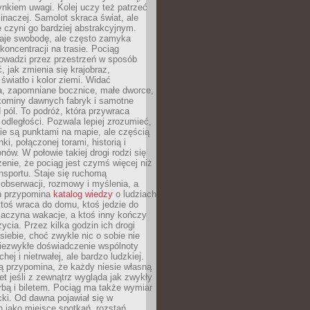
nkiem uwagi. Kolej uczy też patrzeć
 inaczej. Samolot skraca świat, ale
 czyni go bardziej abstrakcyjnym.
je swobodę, ale często zamyka
koncentracji na trasie. Pociąg
rowadzi przez przestrzeń w sposób
, jak zmienia się krajobraz,
 światło i kolor ziemi. Widać
a, zapomniane bocznice, małe dworce,
 kominy dawnych fabryk i samotne
pól. To podróż, która przywraca
dległości. Pozwala lepiej zrozumieć,
ie są punktami na mapie, ale częścią
ki, połączonej torami, historią i
nów. W połowie takiej drogi rodzi się
nie, że pociąg jest czymś więcej niż
nsportu. Staje się ruchomą
 obserwacji, rozmowy i myślenia, a
n przypomina
katalog wiedzy
o ludziach
toś wraca do domu, ktoś jedzie do
zaczyna wakacje, a ktoś inny kończy
ycia. Przez kilka godzin ich drogi
siebie, choć zwykle nic o sobie nie
niezwykłe doświadczenie wspólnoty
chej i nietrwałej, ale bardzo ludzkiej.
ą przypomina, że każdy niesie własną
wet jeśli z zewnątrz wygląda jak zwykły
rbą i biletem. Pociąg ma także wymiar
acki. Od dawna pojawiał się w
 jako miejsce spotkań, rozstań,