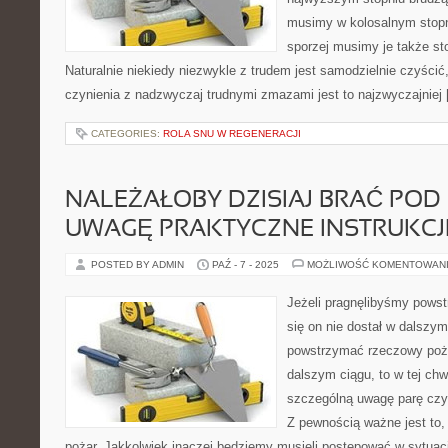
musimy w kolosalnym stopn
sporzej musimy je także s
Naturalnie niekiedy niezwykle z trudem jest samodzielnie czyśc
czynienia z nadzwyczaj trudnymi zmazami jest to najzwyczajniej
CATEGORIES:
ROLA SNU W REGENERACJI
NALEŻAŁOBY DZISIAJ BRAĆ PO
UWAGĘ PRAKTYCZNE INSTRUKCJ
POSTED BY ADMIN
PAŹ - 7 - 2025
MOŻLIWOŚĆ KOMENTOWAN
Jeżeli pragnęlibyśmy pows
się on nie dostał w dalszym
powstrzymać rzeczowy pożar
dalszym ciągu, to w tej chw
szczególną uwagę parę czy
Z pewnością ważne jest to, 
pożar. Jakkolwiek inaczej będziemy musieli postępować w sytuacj