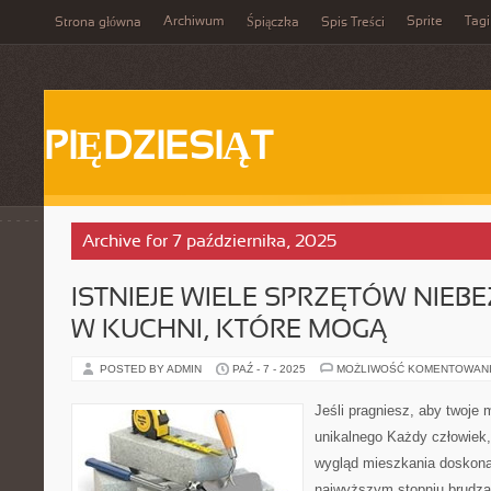
Archiwum
Sprite
Tagi
Strona główna
Śpiączka
Spis Treści
PIĘDZIESIĄT
Archive for 7 października, 2025
ISTNIEJE WIELE SPRZĘTÓW NIE
W KUCHNI, KTÓRE MOGĄ
POSTED BY ADMIN
PAŹ - 7 - 2025
MOŻLIWOŚĆ KOMENTOWAN
Jeśli pragniesz, aby twoje 
unikalnego Każdy człowiek, 
wygląd mieszkania doskona
najwyższym stopniu brudzą 