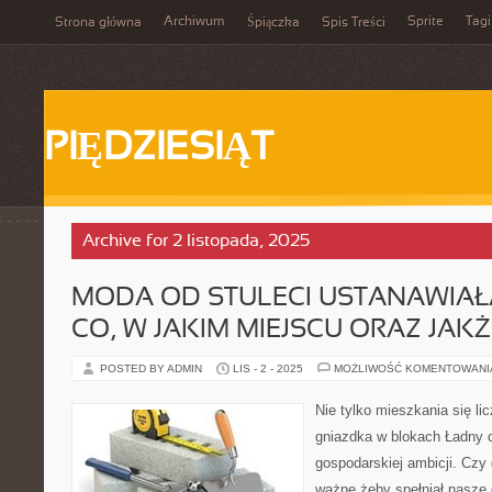
Archiwum
Sprite
Tagi
Strona główna
Śpiączka
Spis Treści
PIĘDZIESIĄT
Archive for 2 listopada, 2025
MODA OD STULECI USTANAWIAŁ
CO, W JAKIM MIEJSCU ORAZ JAKŻ
POSTED BY ADMIN
LIS - 2 - 2025
MOŻLIWOŚĆ KOMENTOWAN
Nie tylko mieszkania się lic
gniazdka w blokach Ładny o
gospodarskiej ambicji. Czy
ważne żeby spełniał nasze