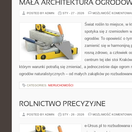
MAŁA ARCHITEKTURA OGRODO
POSTED BY ADMIN
STY - 27 - 2026
MOŻLIWOŚĆ KOMENTOWA
Świat roślin to miejsce, w k
spotyka się z rzemiosłem w 
ogrodów. To opowieść o tym
zamienić się w harmonijną p
rosną zdrowo, a człowiek 
centrum tej idei stoi Kraków 
którym warunki potrafią się zmieniać, a jednocześnie daje ogrom 
ogrodów naturalistycznych – od małych zakątków po rozbudowan
CATEGORIES:
NIERUCHOMOŚCI
ROLNICTWO PRECYZYJNE
POSTED BY ADMIN
STY - 26 - 2026
MOŻLIWOŚĆ KOMENTOWA
e-Ursus.pl to rozbudowana 