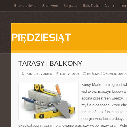
Archiwum
Sprite
Tagi
Strona główna
Śpiączka
Spis Treści
PIĘDZIESIĄT
TARASY I BALKONY
POSTED BY ADMIN
LUT - 2 - 2026
MOŻLIWOŚĆ KOMENTOWAN
Kursy Marko to blog budowl
widlaków, maszyn budowlan
spójną przestrzeń wiedzy. 
myślą o osobach, które chc
rozumieć, jak funkcjonuje te
podejmować lepsze decyzje
eksploatacja maszyn, planowanie prac czy wybór rozwiązań. Pole