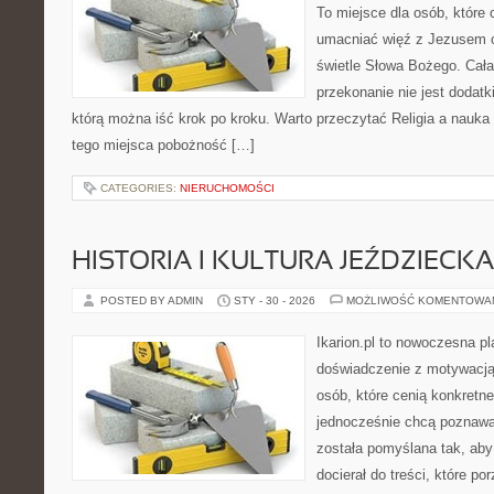
To miejsce dla osób, które 
umacniać więź z Jezusem 
świetle Słowa Bożego. Cała 
przekonanie nie jest dodatk
którą można iść krok po kroku. Warto przeczytać Religia a nauka
tego miejsca pobożność […]
CATEGORIES:
NIERUCHOMOŚCI
HISTORIA I KULTURA JEŹDZIECKA
POSTED BY ADMIN
STY - 30 - 2026
MOŻLIWOŚĆ KOMENTOWA
Ikarion.pl to nowoczesna pl
doświadczenie z motywacją
osób, które cenią konkretne
jednocześnie chcą poznawa
została pomyślana tak, aby 
docierał do treści, które p