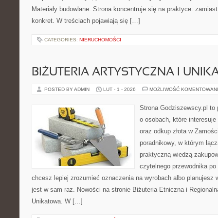
Materiały budowlane. Strona koncentruje się na praktyce: zamias
konkret. W treściach pojawiają się […]
CATEGORIES:
NIERUCHOMOŚCI
BIŻUTERIA ARTYSTYCZNA I UNI
POSTED BY ADMIN
LUT - 1 - 2026
MOŻLIWOŚĆ KOMENTOWAN
Strona Godziszewscy.pl to 
o osobach, które interesuje 
oraz odkup złota w Zamości
poradnikowy, w którym łącz
praktyczną wiedzą zakupow
czytelnego przewodnika po 
chcesz lepiej zrozumieć oznaczenia na wyrobach albo planujesz wy
jest w sam raz. Nowości na stronie Biżuteria Etniczna i Regionalna
Unikatowa. W […]