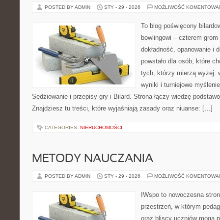
POSTED BY ADMIN
STY - 29 - 2026
MOŻLIWOŚĆ KOMENTOWA
To blog poświęcony bilardo
bowlingowi – czterem grom p
dokładność, opanowanie i d
powstało dla osób, które chc
tych, którzy mierzą wyżej: 
wyniki i turniejowe myślen
Sędziowanie i przepisy gry i Bilard. Strona łączy wiedzę podsta
Znajdziesz tu treści, które wyjaśniają zasady oraz niuanse: […]
CATEGORIES:
NIERUCHOMOŚCI
METODY NAUCZANIA
POSTED BY ADMIN
STY - 29 - 2026
MOŻLIWOŚĆ KOMENTOWA
IWspo to nowoczesna stron
przestrzeń, w którym pedag
oraz bliscy uczniów mogą 