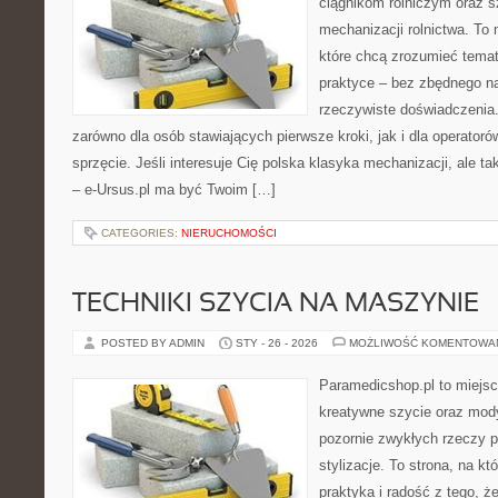
ciągnikom rolniczym oraz s
mechanizacji rolnictwa. To 
które chcą zrozumieć tema
praktyce – bez zbędnego na
rzeczywiste doświadczenia.
zarówno dla osób stawiających pierwsze kroki, jak i dla operatorów
sprzęcie. Jeśli interesuje Cię polska klasyka mechanizacji, ale t
– e-Ursus.pl ma być Twoim […]
CATEGORIES:
NIERUCHOMOŚCI
TECHNIKI SZYCIA NA MASZYNIE
POSTED BY ADMIN
STY - 26 - 2026
MOŻLIWOŚĆ KOMENTOWA
Paramedicshop.pl to miejsc
kreatywne szycie oraz mody
pozornie zwykłych rzeczy p
stylizacje. To strona, na któ
praktyka i radość z tego, 