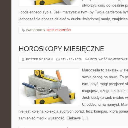
stworzyć coś, co idealnie p
i codziennego życia. Jeśli marzysz o tym, by Twoja garderoba był
jednocześnie chcesz działać w duchu świadomej mody, znajdzie
CATEGORIES:
NIERUCHOMOŚCI
HOROSKOPY MIESIĘCZNE
POSTED BY ADMIN
STY - 25 - 2026
MOŻLIWOŚĆ KOMENTOWA
Margoseila to zakątek w si
swoją osobę na nowo. To po
tym, abyś mógł przyjrzeć si
reagujesz, czego szukasz 
Jeśli kiedykolwiek miałeś w
Ci oddechu na namysł, Margo
nie jest kolejna kolekcja suchych porad, lecz kompas, która poma
zamieniać mętlik w jasność. Ciekawe […]