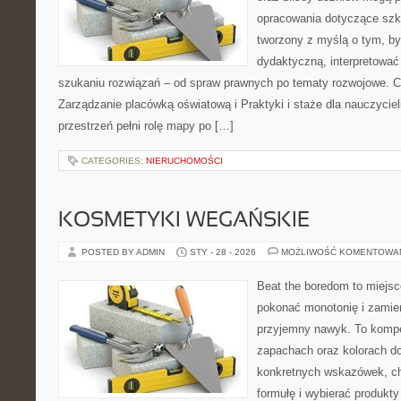
opracowania dotyczące szko
tworzony z myślą o tym, by
dydaktyczną, interpretować
szukaniu rozwiązań – od spraw prawnych po tematy rozwojowe. C
Zarządzanie placówką oświatową i Praktyki i staże dla nauczyciel
przestrzeń pełni rolę mapy po […]
CATEGORIES:
NIERUCHOMOŚCI
KOSMETYKI WEGAŃSKIE
POSTED BY ADMIN
STY - 28 - 2026
MOŻLIWOŚĆ KOMENTOWA
Beat the boredom to miejsc
pokonać monotonię i zamie
przyjemny nawyk. To komp
zapachach oraz kolorach do
konkretnych wskazówek, ch
formułę i wybierać produkty