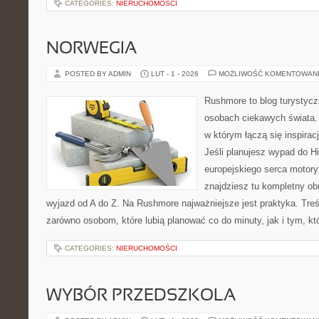
CATEGORIES:
NIERUCHOMOŚCI
NORWEGIA
POSTED BY ADMIN
LUT - 1 - 2026
MOŻLIWOŚĆ KOMENTOWAN
Rushmore to blog turystycz
osobach ciekawych świata. 
w którym łączą się inspira
Jeśli planujesz wypad do His
europejskiego serca motoryz
znajdziesz tu kompletny ob
wyjazd od A do Z. Na Rushmore najważniejsze jest praktyka. Tre
zarówno osobom, które lubią planować co do minuty, jak i tym, kt
CATEGORIES:
NIERUCHOMOŚCI
WYBÓR PRZEDSZKOLA