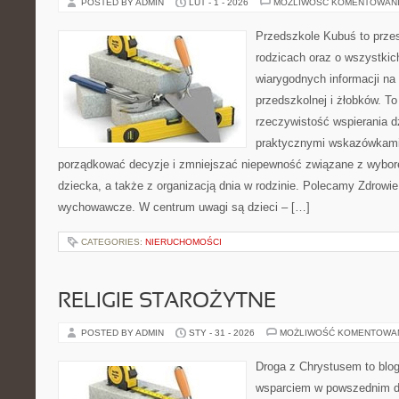
POSTED BY ADMIN
LUT - 1 - 2026
MOŻLIWOŚĆ KOMENTOWAN
Przedszkole Kubuś to prze
rodzicach oraz o wszystkich
wiarygodnych informacji na
przedszkolnej i żłobków. To
rzeczywistość wspierania d
praktycznymi wskazówkami.
porządkować decyzje i zmniejszać niepewność związane z wybo
dziecka, a także z organizacją dnia w rodzinie. Polecamy Zdrowie
wychowawcze. W centrum uwagi są dzieci – […]
CATEGORIES:
NIERUCHOMOŚCI
RELIGIE STAROŻYTNE
POSTED BY ADMIN
STY - 31 - 2026
MOŻLIWOŚĆ KOMENTOWA
Droga z Chrystusem to blog 
wsparciem w powszednim dn