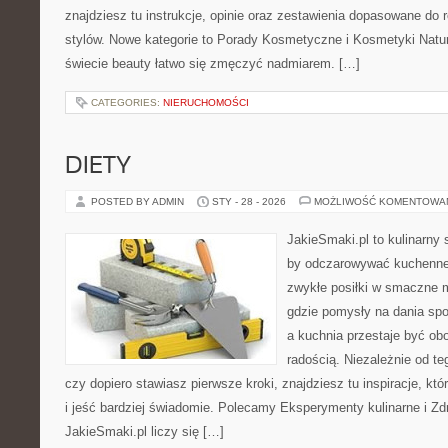
znajdziesz tu instrukcje, opinie oraz zestawienia dopasowane do 
stylów. Nowe kategorie to Porady Kosmetyczne i Kosmetyki Natur
świecie beauty łatwo się zmęczyć nadmiarem. […]
CATEGORIES:
NIERUCHOMOŚCI
DIETY
POSTED BY ADMIN
STY - 28 - 2026
MOŻLIWOŚĆ KOMENTOWA
JakieSmaki.pl to kulinarny s
by odczarowywać kuchenne
zwykłe posiłki w smaczne 
gdzie pomysły na dania sp
a kuchnia przestaje być obo
radością. Niezależnie od te
czy dopiero stawiasz pierwsze kroki, znajdziesz tu inspiracje, k
i jeść bardziej świadomie. Polecamy Eksperymenty kulinarne i Z
JakieSmaki.pl liczy się […]