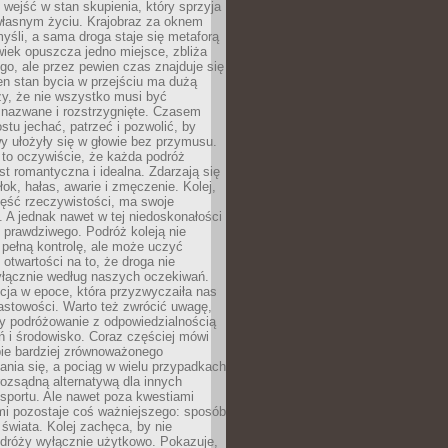
j wejść w stan skupienia, który sprzyja
własnym życiu. Krajobraz za oknem
yśli, a sama droga staje się metaforą
iek opuszcza jedno miejsce, zbliża
ego, ale przez pewien czas znajduje się
n stan bycia w przejściu ma dużą
zy, że nie wszystko musi być
 nazwane i rozstrzygnięte. Czasem
ostu jechać, patrzeć i pozwolić, by
y ułożyły się w głowie bez przymusu.
to oczywiście, że każda podróż
st romantyczna i idealna. Zdarzają się
łok, hałas, awarie i zmęczenie. Kolej,
zęść rzeczywistości, ma swoje
. A jednak nawet w tej niedoskonałości
ś prawdziwego. Podróż koleją nie
pełną kontrolę, ale może uczyć
i otwartości na to, że droga nie
yłącznie według naszych oczekiwań.
cja w epoce, która przyzwyczaiła nas
astowości. Warto też zwrócić uwagę,
zy podróżowanie z odpowiedzialnością
ń i środowisko. Coraz częściej mówi
bie bardziej zrównoważonego
nia się, a pociąg w wielu przypadkach
rozsądną alternatywą dla innych
sportu. Ale nawet poza kwestiami
mi pozostaje coś ważniejszego: sposób
świata. Kolej zachęca, by nie
odróży wyłącznie użytkowo. Pokazuje,