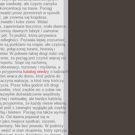
je swobodę, ale często zamyka
koncentracji na trasie. Pociąg
rowadzi przez przestrzeń w sposób
, jak zmienia się krajobraz,
 światło i kolor ziemi. Widać
a, zapomniane bocznice, małe dworce,
 kominy dawnych fabryk i samotne
pól. To podróż, która przywraca
dległości. Pozwala lepiej zrozumieć,
ie są punktami na mapie, ale częścią
ki, połączonej torami, historią i
nów. W połowie takiej drogi rodzi się
nie, że pociąg jest czymś więcej niż
nsportu. Staje się ruchomą
 obserwacji, rozmowy i myślenia, a
n przypomina
katalog wiedzy
o ludziach
toś wraca do domu, ktoś jedzie do
zaczyna wakacje, a ktoś inny kończy
ycia. Przez kilka godzin ich drogi
siebie, choć zwykle nic o sobie nie
niezwykłe doświadczenie wspólnoty
chej i nietrwałej, ale bardzo ludzkiej.
ą przypomina, że każdy niesie własną
wet jeśli z zewnątrz wygląda jak zwykły
rbą i biletem. Pociąg ma także wymiar
acki. Od dawna pojawiał się w
 jako miejsce spotkań, rozstań,
przemiany. Nie bez powodu. W podróży
j wejść w stan skupienia, który sprzyja
własnym życiu. Krajobraz za oknem