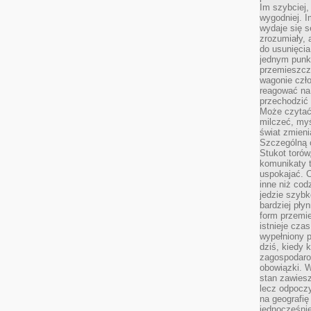
Im szybciej,
wygodniej. I
wydaje się s
zrozumiały, 
do usunięci
jednym punk
przemieszcz
wagonie czło
reagować na
przechodzić 
Może czytać
milczeć, myś
świat zmieni
Szczególną c
Stukot torów
komunikaty t
uspokajać. 
inne niż cod
jedzie szyb
bardziej pły
form przemi
istnieje cza
wypełniony 
dziś, kiedy 
zagospodaro
obowiązki. W
stan zawiesz
lecz odpoczy
na geografię
jednocześnie