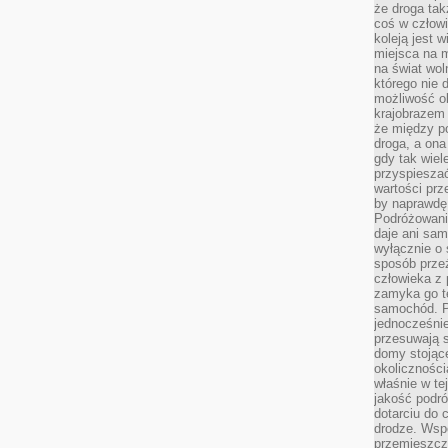
że droga ta
coś w człowi
koleją jest 
miejsca na m
na świat wol
którego nie 
możliwość ob
krajobrazem 
że między po
droga, a on
gdy tak wie
przyspieszać
wartości prz
by naprawdę
Podróżowani
daje ani sam
wyłącznie o 
sposób prze
człowieka z p
zamyka go te
samochód. Po
jednocześni
przesuwają s
domy stojące
okolicznośc
właśnie w te
jakość podró
dotarciu do 
drodze. Wsp
przemieszcza