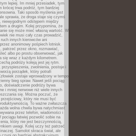
 tym lepiej. Im mniej przesiadek, tym
m krócej trwa podróż, tym bardziej
ensowna. Taki sposób myślenia jest
ale sprawia, że droga staje się czymś
a, niewygodnym odstępem między
tem a drugim. Kolej przypomina, że
anie się może mieć własną wartość. W
wiek nie musi cały czas prowadzić,
 ruch innych kierowców ani
przez anonimowy pośpiech lotnisk.
, patrzeć przez okno, rozmawiać,
leć albo po prostu obserwować, jak
a się wraz z każdym kilometrem.
echą podróży koleją jest jej rytm.
, przyspieszenia, zwolnienia, postoje i
worzą porządek, który potrafi
Człowiek zostaje wprowadzony w tempo
zienny bieg spraw. Nawet jeśli pociąg
ko, doświadczenie podróży bywa
nne i mniej nerwowe niż wiele innych
eszczania się. Można poczuć, że
s przejściowy, który nie musi być
produktywnością. To ważne zwłaszcza
każda wolna chwila bywa natychmiast
wywana przez telefon, wiadomości i
 pociągu łatwiej pozwolić sobie na
enia, który nie jest bezczynnością,
nkiem uwagi. Kolej uczy też patrzeć
 inaczej. Samolot skraca świat, ale
 czyni go bardziej abstrakcyjnym.