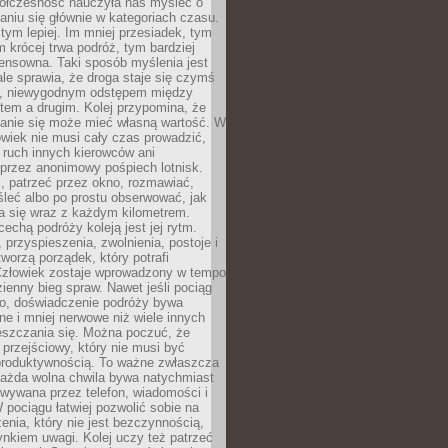
ółczesność nauczyła nas myśleć o
niu się głównie w kategoriach czasu.
 tym lepiej. Im mniej przesiadek, tym
m krócej trwa podróż, tym bardziej
ensowna. Taki sposób myślenia jest
ale sprawia, że droga staje się czymś
a, niewygodnym odstępem między
tem a drugim. Kolej przypomina, że
anie się może mieć własną wartość. W
wiek nie musi cały czas prowadzić,
 ruch innych kierowców ani
przez anonimowy pośpiech lotnisk.
, patrzeć przez okno, rozmawiać,
leć albo po prostu obserwować, jak
a się wraz z każdym kilometrem.
echą podróży koleją jest jej rytm.
, przyspieszenia, zwolnienia, postoje i
worzą porządek, który potrafi
Człowiek zostaje wprowadzony w tempo
zienny bieg spraw. Nawet jeśli pociąg
ko, doświadczenie podróży bywa
nne i mniej nerwowe niż wiele innych
eszczania się. Można poczuć, że
s przejściowy, który nie musi być
produktywnością. To ważne zwłaszcza
każda wolna chwila bywa natychmiast
wywana przez telefon, wiadomości i
 pociągu łatwiej pozwolić sobie na
enia, który nie jest bezczynnością,
nkiem uwagi. Kolej uczy też patrzeć