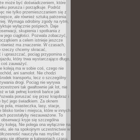
kże może być doświadczeniem, które
eku porusza i porządkuje. Podróż
więc nie tylko przemieszczaniem się z
iejsce, ale również sztuką patrzenia
niej. Wymaga odrobiny zgody na rytm,
dyktuje wyłącznie pośpiech. Daje
serwacji, skupienia i spotkania z
w jego ciągłości. Pozwala zobaczyć,
czątkiem a celem istnieje jeszcze
a również ma znaczenie. W czasach,
le rzeczy chcemy skracać,
 i upraszczać, pociąg przypomina o
ejazdu, który trwa wystarczająco długo,
 coś zauważyć.
e koleją ma w sobie coś, czego nie
ochód, ani samolot. Nie chodzi
środek transportu, lecz o szczególny
żywania drogi. Pociąg nie wyrywa
rzestrzeni tak gwałtownie jak lot, nie
ż w tak pełnej kontroli bańce jak
zwala poruszać się przez krajobraz i
e być jego świadkiem. Za oknem
ię pola, miasteczka, lasy, stacje,
 blisko torów i miejsca, które w innych
iach pozostałyby niezauważone. To
j obserwacji kryje się szczególna
ży koleją. Nie polega ona wyłącznie na
celu, ale na spokojnym uczestnictwie w
ółczesność nauczyła nas myśleć o
niu się głównie w kategoriach czasu.