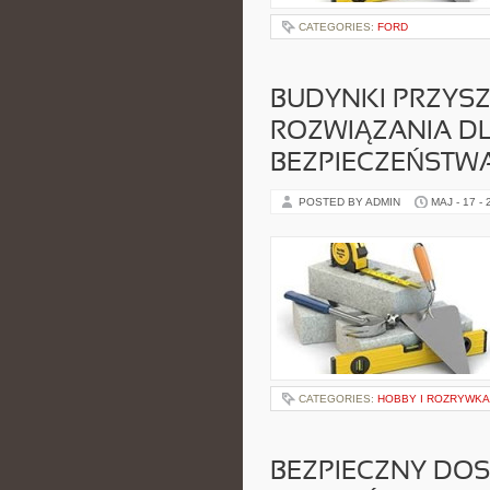
CATEGORIES:
FORD
BUDYNKI PRZYSZ
ROZWIĄZANIA D
BEZPIECZEŃSTW
POSTED BY ADMIN
MAJ - 17 -
CATEGORIES:
HOBBY I ROZRYWKA
BEZPIECZNY DOS