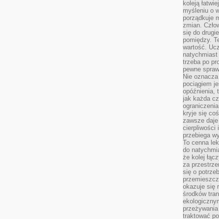
koleją łatwie
myśleniu o 
porządkuje m
zmian. Człow
się do drugi
pomiędzy. Te
wartość. Uc
natychmiast
trzeba po pr
pewne spraw
Nie oznacza 
pociągiem je
opóźnienia, t
jak każda c
ograniczenia
kryje się co
zawsze daje 
cierpliwości 
przebiega w
To cenna lek
do natychmi
że kolej łąc
za przestrze
się o potrze
przemieszcza
okazuje się 
środków tran
ekologiczny
przeżywania 
traktować p