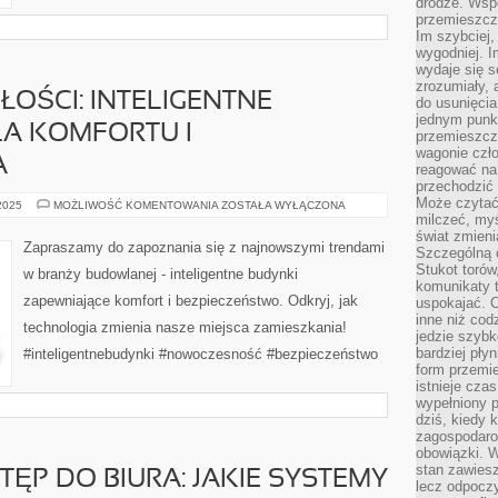
drodze. Wsp
przemieszcza
Im szybciej,
wygodniej. I
wydaje się s
zrozumiały, 
ŁOŚCI: INTELIGENTNE
do usunięci
jednym punk
LA KOMFORTU I
przemieszcz
wagonie czło
A
reagować na
przechodzić 
Może czytać
BUDYNKI
 2025
MOŻLIWOŚĆ KOMENTOWANIA
ZOSTAŁA WYŁĄCZONA
PRZYSZŁOŚCI:
milczeć, myś
INTELIGENTNE
świat zmieni
ROZWIĄZANIA
Zapraszamy do zapoznania się z najnowszymi trendami
Szczególną c
DLA
KOMFORTU
Stukot torów
w branży budowlanej - inteligentne budynki
I
komunikaty t
BEZPIECZEŃSTWA
zapewniające komfort i bezpieczeństwo. Odkryj, jak
uspokajać. 
inne niż cod
technologia zmienia nasze miejsca zamieszkania!
jedzie szyb
bardziej pły
#inteligentnebudynki #nowoczesność #bezpieczeństwo
form przemi
istnieje cza
wypełniony 
dziś, kiedy 
zagospodaro
obowiązki. W
stan zawiesz
TĘP DO BIURA: JAKIE SYSTEMY
lecz odpoczy