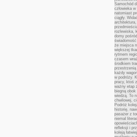
Samochód da
człowieka w 
natomiast p
ciągły. Widać
architektura,
przedmieści
rozlewiska,
domy pośród 
świadomość o
że miejsca n
większej tkan
rytmem regio
czasem wraże
środkiem tra
przestrzenią
każdy wago
w podróży. K
pracy, ktoś 
ważny etap ż
biegną obok 
wiedzą. To 
chwilowej, ci
Podróż kolej
historię, na
pasażer z to
niemal liter
opowieściach
refleksji i 
koleją łatwie
myśleniu o 