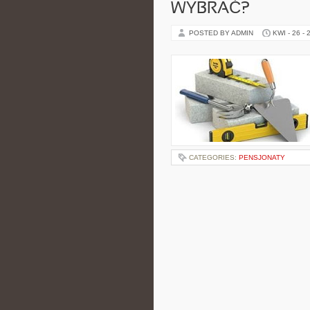
WYBRAĆ?
POSTED BY ADMIN
KWI - 26 - 
CATEGORIES:
PENSJONATY