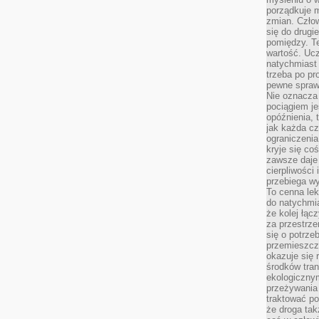
porządkuje m
zmian. Człow
się do drugi
pomiędzy. Te
wartość. Uc
natychmiast
trzeba po pr
pewne spraw
Nie oznacza 
pociągiem je
opóźnienia, t
jak każda c
ograniczenia
kryje się co
zawsze daje 
cierpliwości 
przebiega w
To cenna lek
do natychmi
że kolej łąc
za przestrze
się o potrze
przemieszcza
okazuje się 
środków tran
ekologiczny
przeżywania 
traktować p
że droga ta