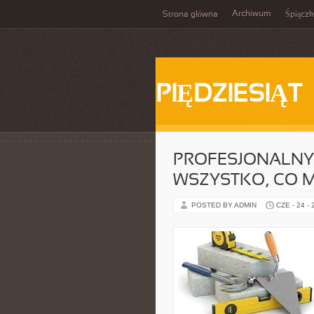
Archiwum
Strona główna
Śpiącz
PIĘDZIESIĄT
PROFESJONALNY
WSZYSTKO, CO M
POSTED BY ADMIN
CZE - 24 -