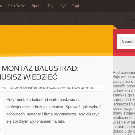
Sprite
Tagi
Tagi
ka
Spis Treści
Żyć
SUB
 MONTAŻ BALUSTRAD:
Podróżowani
USISZ WIEDZIEĆ
daje ani sam
wyłącznie o 
sposób prze
PROFESJONALNY
 2025
MOŻLIWOŚĆ KOMENTOWANIA
ZOSTAŁA WYŁĄCZONA
człowieka z p
MONTAŻ
BALUSTRAD:
zamyka go te
WSZYSTKO,
Przy montażu balustrad warto postawić na
samochód. Po
CO
jednocześni
MUSISZ
profesjonalizm i bezpieczeństwo. Sprawdź, jak wybrać
WIEDZIEĆ
przesuwają s
domy stojące
odpowiedni materiał i firmę wykonawczą, aby cieszyć
okolicznośc
się solidnym wykonaniem na lata.
właśnie w te
jakość podró
dotarciu do 