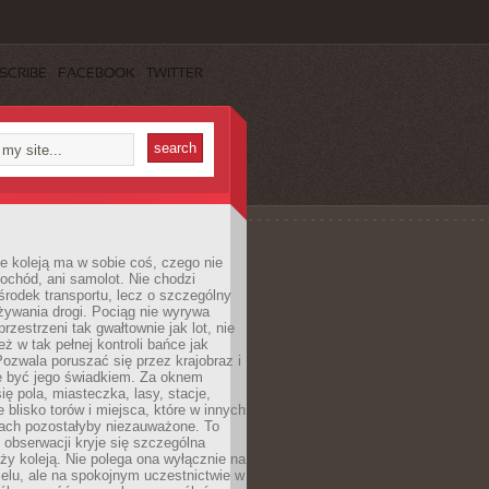
SCRIBE
FACEBOOK
TWITTER
e koleją ma w sobie coś, czego nie
ochód, ani samolot. Nie chodzi
środek transportu, lecz o szczególny
żywania drogi. Pociąg nie wyrywa
rzestrzeni tak gwałtownie jak lot, nie
ż w tak pełnej kontroli bańce jak
zwala poruszać się przez krajobraz i
e być jego świadkiem. Za oknem
ię pola, miasteczka, lasy, stacje,
 blisko torów i miejsca, które w innych
iach pozostałyby niezauważone. To
j obserwacji kryje się szczególna
ży koleją. Nie polega ona wyłącznie na
celu, ale na spokojnym uczestnictwie w