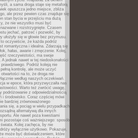
yśli, a sama droga staje się metaforą
iek opuszcza jedno miejsce, zbliża
ego, ale przez pewien czas znajduje się
n stan bycia w przejściu ma dużą
zy, że nie wszystko musi być
 nazwane i rozstrzygnięte. Czasem
ostu jechać, patrzeć i pozwolić, by
y ułożyły się w głowie bez przymusu.
to oczywiście, że każda podróż
st romantyczna i idealna. Zdarzają się
łok, hałas, awarie i zmęczenie. Kolej,
zęść rzeczywistości, ma swoje
. A jednak nawet w tej niedoskonałości
ś prawdziwego. Podróż koleją nie
pełną kontrolę, ale może uczyć
i otwartości na to, że droga nie
yłącznie według naszych oczekiwań.
cja w epoce, która przyzwyczaiła nas
astowości. Warto też zwrócić uwagę,
zy podróżowanie z odpowiedzialnością
ń i środowisko. Coraz częściej mówi
bie bardziej zrównoważonego
nia się, a pociąg w wielu przypadkach
rozsądną alternatywą dla innych
sportu. Ale nawet poza kwestiami
mi pozostaje coś ważniejszego: sposób
świata. Kolej zachęca, by nie
odróży wyłącznie użytkowo. Pokazuje,
kże może być doświadczeniem, które