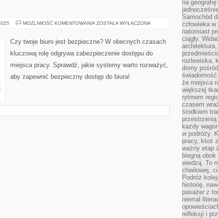
na geografię
jednocześnie
Samochód da
BEZPIECZNY
2025
MOŻLIWOŚĆ KOMENTOWANIA
ZOSTAŁA WYŁĄCZONA
człowieka w 
DOSTĘP
natomiast p
DO
ciągły. Widać
BIURA:
Czy twoje biuro jest bezpieczne? W obecnych czasach
JAKIE
architektura,
SYSTEMY
kluczową rolę odgrywa zabezpieczenie dostępu do
przedmieści
WYBRAĆ?
rozlewiska,
miejsca pracy. Sprawdź, jakie systemy warto rozważyć,
domy pośród 
świadomość o
aby zapewnić bezpieczny dostęp do biura!
że miejsca n
większej tkan
rytmem regio
czasem wraże
środkiem tra
przestrzenią
każdy wago
w podróży. K
pracy, ktoś 
ważny etap ż
biegną obok 
wiedzą. To 
chwilowej, ci
Podróż kolej
historię, na
pasażer z to
niemal liter
opowieściach
refleksji i 