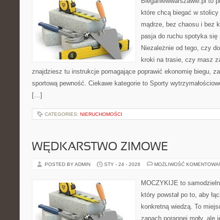
Bieganiewwarszawie.pl to p
które chcą biegać w stolicy
mądrze, bez chaosu i bez ko
pasja do ruchu spotyka si
Niezależnie od tego, czy d
kroki na trasie, czy masz z
znajdziesz tu instrukcje pomagające poprawić ekonomię biegu, z
sportową pewność. Ciekawe kategorie to Sporty wytrzymałościowe
[…]
CATEGORIES:
NIERUCHOMOŚCI
WĘDKARSTWO ZIMOWE
POSTED BY ADMIN
STY - 24 - 2026
MOŻLIWOŚĆ KOMENTOWA
MOCZYKIJE to samodzielny 
który powstał po to, aby ł
konkretną wiedzą. To miejs
zapach porannej mgły, ale 