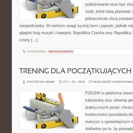
podróżowanie musi być sko
osób, które lubią planować 
jednocześnie chcą zostawić
niespodziankę. W centrum uwagi są kraj term i papryki, jednak natu
alpejski kraj muzyki i kawiarni, Republika Czeska oraz Republika
cztery […]
CATEGORIES:
NIERUCHOMOŚCI
TRENING DLA POCZĄTKUJĄCYCH
POSTED BY ADMIN
STY - 25 - 2026
MOŻLIWOŚĆ KOMENTOWA
PZKiSW to platforma stworz
kalistenikę oraz siłownię p
praktycznych porad, chces
konieczności posiadania dro
marzysz o sprawniejszym ru
dokładnie po to, by prowadz