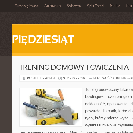
Archiwum
Sprite
Tagi
Strona główna
Śpiączka
Spis Treści
PIĘDZIESIĄT
TRENING DOMOWY I ĆWICZENIA
POSTED BY ADMIN
STY - 29 - 2026
MOŻLIWOŚĆ KOMENTOWA
To blog poświęcony bilardo
bowlingowi – czterem grom p
dokładność, opanowanie i d
powstało dla osób, które chc
tych, którzy mierzą wyżej: 
wyniki i turniejowe myślen
Sędziowanie i przepisy gry i Bilard. Strona łączy wiedzę podsta