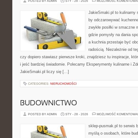
POSTED BY ADMIN
STY - 28 - 2026
MOŻLIWOŚĆ KOMENTOWA
JakieSmaki.pl to kulinarny s
by odczarowywać kuchenne
zwykłe posiłki w smaczne 
gdzie pomysły na dania sp
a kuchnia przestaje być obo
radością. Niezależnie od te
czy dopiero stawiasz pierwsze kroki, znajdziesz tu inspiracje, k
i jeść bardziej świadomie. Polecamy Eksperymenty kulinarne i Z
JakieSmaki.pl liczy się […]
CATEGORIES:
NIERUCHOMOŚCI
BUDOWNICTWO
POSTED BY ADMIN
STY - 28 - 2026
MOŻLIWOŚĆ KOMENTOWA
sklep-pusmak.pl to serwis 
myślą o osobach, które bud