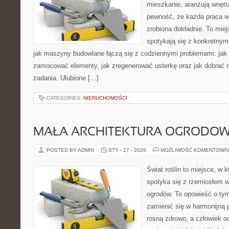
mieszkanie, aranżują wnętr
pewność, że każda praca w
zrobiona dokładnie. To miej
spotykają się z konkretnym
jak maszyny budowlane łączą się z codziennymi problemami: jak
zamocować elementy, jak zregenerować usterkę oraz jak dobrać m
zadania. Ulubione […]
CATEGORIES:
NIERUCHOMOŚCI
MAŁA ARCHITEKTURA OGRODO
POSTED BY ADMIN
STY - 27 - 2026
MOŻLIWOŚĆ KOMENTOWA
Świat roślin to miejsce, w k
spotyka się z rzemiosłem w 
ogrodów. To opowieść o tym
zamienić się w harmonijną p
rosną zdrowo, a człowiek 