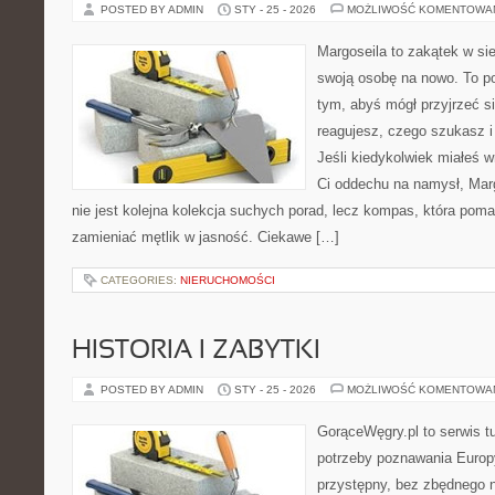
POSTED BY ADMIN
STY - 25 - 2026
MOŻLIWOŚĆ KOMENTOWA
Margoseila to zakątek w si
swoją osobę na nowo. To po
tym, abyś mógł przyjrzeć si
reagujesz, czego szukasz 
Jeśli kiedykolwiek miałeś w
Ci oddechu na namysł, Margo
nie jest kolejna kolekcja suchych porad, lecz kompas, która poma
zamieniać mętlik w jasność. Ciekawe […]
CATEGORIES:
NIERUCHOMOŚCI
HISTORIA I ZABYTKI
POSTED BY ADMIN
STY - 25 - 2026
MOŻLIWOŚĆ KOMENTOWA
GorąceWęgry.pl to serwis tu
potrzeby poznawania Euro
przystępny, bez zbędnego n