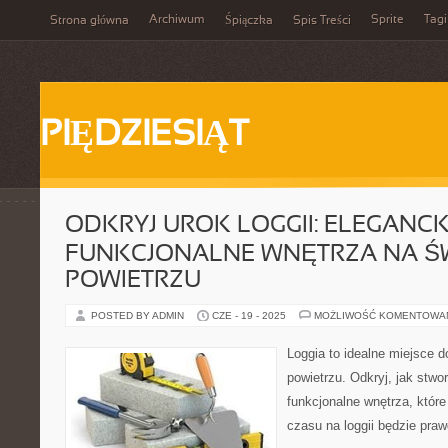
Archiwum
Sprite
Tagi
Strona główna
Śpiączka
Spis Treści
PIĘDZIESIĄT
ODKRYJ UROK LOGGII: ELEGANCKI
FUNKCJONALNE WNĘTRZA NA Ś
POWIETRZU
POSTED BY ADMIN
CZE - 19 - 2025
MOŻLIWOŚĆ KOMENTOWA
Loggia to idealne miejsce 
powietrzu. Odkryj, jak stwo
funkcjonalne wnętrza, które
czasu na loggii będzie pra