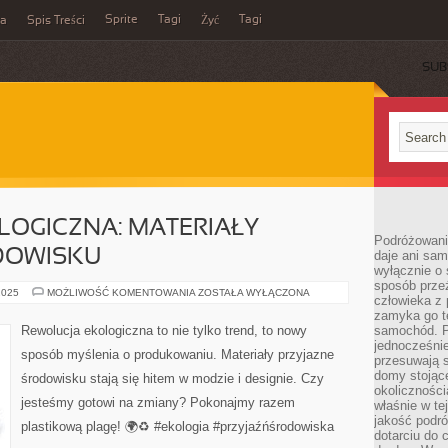
Sprite
Tagi
Tagi
ka
Spis Treści
Żyć
SUB
LOGICZNA: MATERIAŁY
Podróżowani
DOWISKU
daje ani sam
wyłącznie o 
sposób prze
REWOLUCJA
2025
MOŻLIWOŚĆ KOMENTOWANIA
ZOSTAŁA WYŁĄCZONA
człowieka z p
EKOLOGICZNA:
MATERIAŁY
zamyka go te
PRZYJAZNE
Rewolucja ekologiczna to nie tylko trend, to nowy
samochód. Po
ŚRODOWISKU
jednocześni
sposób myślenia o produkowaniu. Materiały przyjazne
przesuwają s
domy stojące
środowisku stają się hitem w modzie i designie. Czy
okolicznośc
jesteśmy gotowi na zmiany? Pokonajmy razem
właśnie w te
jakość podró
plastikową plagę! 🌍♻️ #ekologia #przyjaźńśrodowiska
dotarciu do 