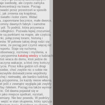
je swobodę, ale często zamyka
koncentracji na trasie. Pociąg
rowadzi przez przestrzeń w sposób
, jak zmienia się krajobraz,
 światło i kolor ziemi. Widać
a, zapomniane bocznice, małe dworce,
 kominy dawnych fabryk i samotne
pól. To podróż, która przywraca
dległości. Pozwala lepiej zrozumieć,
ie są punktami na mapie, ale częścią
ki, połączonej torami, historią i
nów. W połowie takiej drogi rodzi się
nie, że pociąg jest czymś więcej niż
nsportu. Staje się ruchomą
 obserwacji, rozmowy i myślenia, a
n przypomina
katalog wiedzy
o ludziach
toś wraca do domu, ktoś jedzie do
zaczyna wakacje, a ktoś inny kończy
ycia. Przez kilka godzin ich drogi
siebie, choć zwykle nic o sobie nie
niezwykłe doświadczenie wspólnoty
chej i nietrwałej, ale bardzo ludzkiej.
ą przypomina, że każdy niesie własną
wet jeśli z zewnątrz wygląda jak zwykły
rbą i biletem. Pociąg ma także wymiar
acki. Od dawna pojawiał się w
 jako miejsce spotkań, rozstań,
przemiany. Nie bez powodu. W podróży
j wejść w stan skupienia, który sprzyja
własnym życiu. Krajobraz za oknem