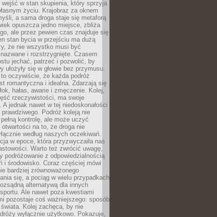
j wejść w stan skupienia, który sprzyja
własnym życiu. Krajobraz za oknem
yśli, a sama droga staje się metaforą
iek opuszcza jedno miejsce, zbliża
ego, ale przez pewien czas znajduje się
n stan bycia w przejściu ma dużą
zy, że nie wszystko musi być
 nazwane i rozstrzygnięte. Czasem
ostu jechać, patrzeć i pozwolić, by
y ułożyły się w głowie bez przymusu.
to oczywiście, że każda podróż
st romantyczna i idealna. Zdarzają się
łok, hałas, awarie i zmęczenie. Kolej,
zęść rzeczywistości, ma swoje
. A jednak nawet w tej niedoskonałości
ś prawdziwego. Podróż koleją nie
pełną kontrolę, ale może uczyć
i otwartości na to, że droga nie
yłącznie według naszych oczekiwań.
cja w epoce, która przyzwyczaiła nas
astowości. Warto też zwrócić uwagę,
zy podróżowanie z odpowiedzialnością
ń i środowisko. Coraz częściej mówi
bie bardziej zrównoważonego
nia się, a pociąg w wielu przypadkach
rozsądną alternatywą dla innych
sportu. Ale nawet poza kwestiami
mi pozostaje coś ważniejszego: sposób
świata. Kolej zachęca, by nie
odróży wyłącznie użytkowo. Pokazuje,