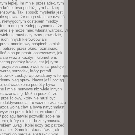
 tym lepiej. Im mniej przesiadek, tym
m krócej trwa podróż, tym bardziej
ensowna. Taki sposób myślenia jest
ale sprawia, że droga staje się czymś
a, niewygodnym odstępem między
tem a drugim. Kolej przypomina, że
anie się może mieć własną wartość. W
wiek nie musi cały czas prowadzić,
 ruch innych kierowców ani
przez anonimowy pośpiech lotnisk.
, patrzeć przez okno, rozmawiać,
leć albo po prostu obserwować, jak
a się wraz z każdym kilometrem.
echą podróży koleją jest jej rytm.
, przyspieszenia, zwolnienia, postoje i
worzą porządek, który potrafi
Człowiek zostaje wprowadzony w tempo
zienny bieg spraw. Nawet jeśli pociąg
ko, doświadczenie podróży bywa
nne i mniej nerwowe niż wiele innych
eszczania się. Można poczuć, że
s przejściowy, który nie musi być
produktywnością. To ważne zwłaszcza
każda wolna chwila bywa natychmiast
wywana przez telefon, wiadomości i
 pociągu łatwiej pozwolić sobie na
enia, który nie jest bezczynnością,
nkiem uwagi. Kolej uczy też patrzeć
 inaczej. Samolot skraca świat, ale
 czyni go bardziej abstrakcyjnym.