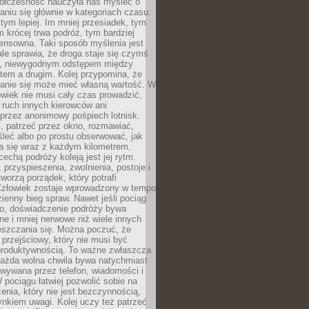
ółczesność nauczyła nas myśleć o
niu się głównie w kategoriach czasu.
 tym lepiej. Im mniej przesiadek, tym
m krócej trwa podróż, tym bardziej
ensowna. Taki sposób myślenia jest
ale sprawia, że droga staje się czymś
a, niewygodnym odstępem między
tem a drugim. Kolej przypomina, że
anie się może mieć własną wartość. W
wiek nie musi cały czas prowadzić,
 ruch innych kierowców ani
przez anonimowy pośpiech lotnisk.
, patrzeć przez okno, rozmawiać,
leć albo po prostu obserwować, jak
a się wraz z każdym kilometrem.
echą podróży koleją jest jej rytm.
, przyspieszenia, zwolnienia, postoje i
worzą porządek, który potrafi
Człowiek zostaje wprowadzony w tempo
zienny bieg spraw. Nawet jeśli pociąg
ko, doświadczenie podróży bywa
nne i mniej nerwowe niż wiele innych
eszczania się. Można poczuć, że
s przejściowy, który nie musi być
produktywnością. To ważne zwłaszcza
każda wolna chwila bywa natychmiast
wywana przez telefon, wiadomości i
 pociągu łatwiej pozwolić sobie na
enia, który nie jest bezczynnością,
nkiem uwagi. Kolej uczy też patrzeć