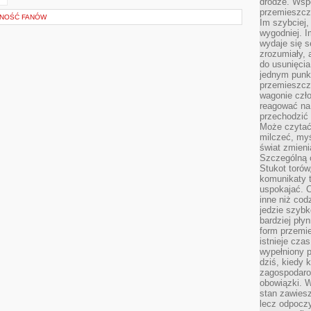
drodze. Wsp
przemieszcza
ZNOŚĆ FANÓW
Im szybciej,
wygodniej. I
wydaje się s
zrozumiały, 
do usunięci
jednym punk
przemieszcz
wagonie czło
reagować na
przechodzić 
Może czytać
milczeć, myś
świat zmieni
Szczególną c
Stukot torów
komunikaty t
uspokajać. 
inne niż cod
jedzie szyb
bardziej pły
form przemi
istnieje cza
wypełniony 
dziś, kiedy 
zagospodaro
obowiązki. W
stan zawiesz
lecz odpoczy