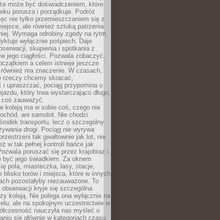
kże może być doświadczeniem, które
eku porusza i porządkuje. Podróż
więc nie tylko przemieszczaniem się z
iejsce, ale również sztuką patrzenia
niej. Wymaga odrobiny zgody na rytm,
dyktuje wyłącznie pośpiech. Daje
serwacji, skupienia i spotkania z
w jego ciągłości. Pozwala zobaczyć,
czątkiem a celem istnieje jeszcze
a również ma znaczenie. W czasach,
le rzeczy chcemy skracać,
 i upraszczać, pociąg przypomina o
ejazdu, który trwa wystarczająco długo,
 coś zauważyć.
e koleją ma w sobie coś, czego nie
ochód, ani samolot. Nie chodzi
środek transportu, lecz o szczególny
żywania drogi. Pociąg nie wyrywa
rzestrzeni tak gwałtownie jak lot, nie
ż w tak pełnej kontroli bańce jak
zwala poruszać się przez krajobraz i
e być jego świadkiem. Za oknem
ię pola, miasteczka, lasy, stacje,
 blisko torów i miejsca, które w innych
iach pozostałyby niezauważone. To
j obserwacji kryje się szczególna
ży koleją. Nie polega ona wyłącznie na
celu, ale na spokojnym uczestnictwie w
ółczesność nauczyła nas myśleć o
niu się głównie w kategoriach czasu.