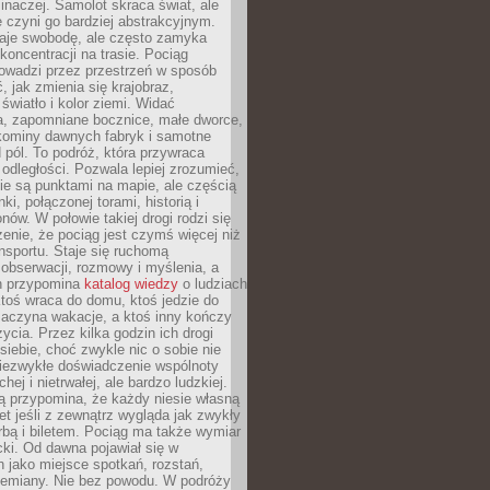
 inaczej. Samolot skraca świat, ale
 czyni go bardziej abstrakcyjnym.
je swobodę, ale często zamyka
koncentracji na trasie. Pociąg
rowadzi przez przestrzeń w sposób
, jak zmienia się krajobraz,
 światło i kolor ziemi. Widać
a, zapomniane bocznice, małe dworce,
 kominy dawnych fabryk i samotne
pól. To podróż, która przywraca
dległości. Pozwala lepiej zrozumieć,
ie są punktami na mapie, ale częścią
ki, połączonej torami, historią i
nów. W połowie takiej drogi rodzi się
nie, że pociąg jest czymś więcej niż
nsportu. Staje się ruchomą
 obserwacji, rozmowy i myślenia, a
n przypomina
katalog wiedzy
o ludziach
toś wraca do domu, ktoś jedzie do
zaczyna wakacje, a ktoś inny kończy
ycia. Przez kilka godzin ich drogi
siebie, choć zwykle nic o sobie nie
niezwykłe doświadczenie wspólnoty
chej i nietrwałej, ale bardzo ludzkiej.
ą przypomina, że każdy niesie własną
wet jeśli z zewnątrz wygląda jak zwykły
rbą i biletem. Pociąg ma także wymiar
acki. Od dawna pojawiał się w
 jako miejsce spotkań, rozstań,
przemiany. Nie bez powodu. W podróży