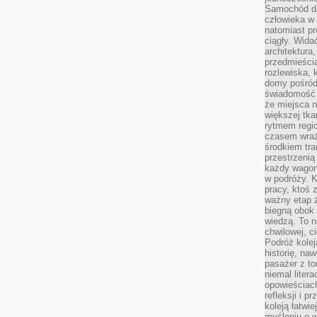
Samochód da
człowieka w 
natomiast p
ciągły. Widać
architektura,
przedmieści
rozlewiska,
domy pośród 
świadomość o
że miejsca n
większej tkan
rytmem regio
czasem wraże
środkiem tra
przestrzenią
każdy wago
w podróży. K
pracy, ktoś 
ważny etap ż
biegną obok 
wiedzą. To 
chwilowej, ci
Podróż kolej
historię, na
pasażer z to
niemal liter
opowieściach
refleksji i 
koleją łatwie
myśleniu o 