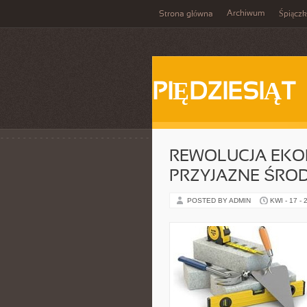
Archiwum
Strona główna
Śpiącz
PIĘDZIESIĄT
REWOLUCJA EKO
PRZYJAZNE ŚRO
POSTED BY ADMIN
KWI - 17 - 