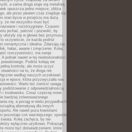
yśli, a sama droga staje się metaforą
iek opuszcza jedno miejsce, zbliża
ego, ale przez pewien czas znajduje się
n stan bycia w przejściu ma dużą
zy, że nie wszystko musi być
 nazwane i rozstrzygnięte. Czasem
ostu jechać, patrzeć i pozwolić, by
y ułożyły się w głowie bez przymusu.
to oczywiście, że każda podróż
st romantyczna i idealna. Zdarzają się
łok, hałas, awarie i zmęczenie. Kolej,
zęść rzeczywistości, ma swoje
. A jednak nawet w tej niedoskonałości
ś prawdziwego. Podróż koleją nie
pełną kontrolę, ale może uczyć
i otwartości na to, że droga nie
yłącznie według naszych oczekiwań.
cja w epoce, która przyzwyczaiła nas
astowości. Warto też zwrócić uwagę,
zy podróżowanie z odpowiedzialnością
ń i środowisko. Coraz częściej mówi
bie bardziej zrównoważonego
nia się, a pociąg w wielu przypadkach
rozsądną alternatywą dla innych
sportu. Ale nawet poza kwestiami
mi pozostaje coś ważniejszego: sposób
świata. Kolej zachęca, by nie
odróży wyłącznie użytkowo. Pokazuje,
kże może być doświadczeniem, które