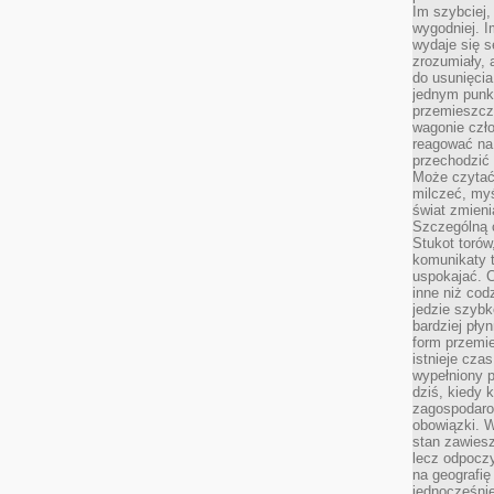
Im szybciej,
wygodniej. I
wydaje się s
zrozumiały, 
do usunięci
jednym punk
przemieszcz
wagonie czło
reagować na
przechodzić 
Może czytać
milczeć, myś
świat zmieni
Szczególną c
Stukot torów
komunikaty t
uspokajać. 
inne niż cod
jedzie szyb
bardziej pły
form przemi
istnieje cza
wypełniony 
dziś, kiedy 
zagospodaro
obowiązki. W
stan zawiesz
lecz odpoczy
na geografię
jednocześnie