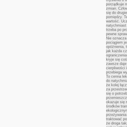
porządkuje m
zmian. Człow
się do drugi
pomiędzy. Te
wartość. Uc
natychmiast
trzeba po pr
pewne spraw
Nie oznacza 
pociągiem je
opóźnienia, t
jak każda c
ograniczenia
kryje się co
zawsze daje 
cierpliwości 
przebiega w
To cenna lek
do natychmi
że kolej łąc
za przestrze
się o potrze
przemieszcza
okazuje się 
środków tran
ekologiczny
przeżywania 
traktować p
że droga ta