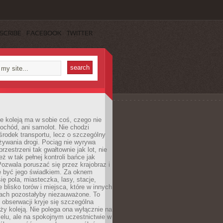
SCRIBE
FACEBOOK
TWITTER
e koleją ma w sobie coś, czego nie
ochód, ani samolot. Nie chodzi
środek transportu, lecz o szczególny
żywania drogi. Pociąg nie wyrywa
rzestrzeni tak gwałtownie jak lot, nie
ż w tak pełnej kontroli bańce jak
zwala poruszać się przez krajobraz i
e być jego świadkiem. Za oknem
ię pola, miasteczka, lasy, stacje,
 blisko torów i miejsca, które w innych
iach pozostałyby niezauważone. To
j obserwacji kryje się szczególna
ży koleją. Nie polega ona wyłącznie na
celu, ale na spokojnym uczestnictwie w