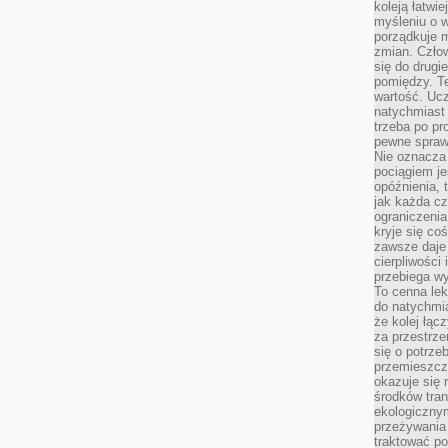
koleją łatwie
myśleniu o 
porządkuje m
zmian. Człow
się do drugi
pomiędzy. Te
wartość. Uc
natychmiast
trzeba po pr
pewne spraw
Nie oznacza 
pociągiem je
opóźnienia, t
jak każda c
ograniczenia
kryje się co
zawsze daje 
cierpliwości 
przebiega w
To cenna lek
do natychmi
że kolej łąc
za przestrze
się o potrze
przemieszcza
okazuje się 
środków tran
ekologiczny
przeżywania 
traktować p