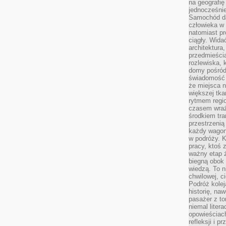
na geografię
jednocześnie
Samochód da
człowieka w 
natomiast p
ciągły. Widać
architektura,
przedmieści
rozlewiska,
domy pośród 
świadomość o
że miejsca n
większej tkan
rytmem regio
czasem wraże
środkiem tra
przestrzenią
każdy wago
w podróży. K
pracy, ktoś 
ważny etap ż
biegną obok 
wiedzą. To 
chwilowej, ci
Podróż kolej
historię, na
pasażer z to
niemal liter
opowieściach
refleksji i 