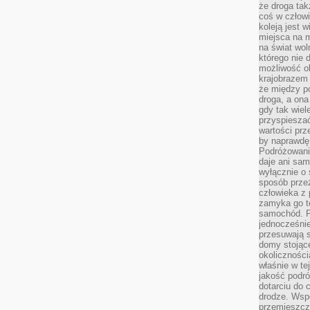
że droga ta
coś w człowi
koleją jest 
miejsca na m
na świat wol
którego nie 
możliwość ob
krajobrazem 
że między po
droga, a on
gdy tak wie
przyspieszać
wartości prz
by naprawdę
Podróżowani
daje ani sam
wyłącznie o 
sposób prze
człowieka z p
zamyka go te
samochód. Po
jednocześni
przesuwają s
domy stojące
okolicznośc
właśnie w te
jakość podró
dotarciu do 
drodze. Wsp
przemieszcza