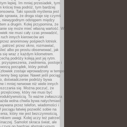
 tym lepiej. Im mniej przesiadek, tym
m krócej trwa podróż, tym bardziej
ensowna. Taki sposób myślenia jest
ale sprawia, że droga staje się czymś
a, niewygodnym odstępem między
tem a drugim. Kolej przypomina, że
anie się może mieć własną wartość. W
wiek nie musi cały czas prowadzić,
 ruch innych kierowców ani
przez anonimowy pośpiech lotnisk.
, patrzeć przez okno, rozmawiać,
leć albo po prostu obserwować, jak
a się wraz z każdym kilometrem.
echą podróży koleją jest jej rytm.
, przyspieszenia, zwolnienia, postoje i
worzą porządek, który potrafi
Człowiek zostaje wprowadzony w tempo
zienny bieg spraw. Nawet jeśli pociąg
ko, doświadczenie podróży bywa
nne i mniej nerwowe niż wiele innych
eszczania się. Można poczuć, że
s przejściowy, który nie musi być
produktywnością. To ważne zwłaszcza
każda wolna chwila bywa natychmiast
wywana przez telefon, wiadomości i
 pociągu łatwiej pozwolić sobie na
enia, który nie jest bezczynnością,
nkiem uwagi. Kolej uczy też patrzeć
 inaczej. Samolot skraca świat, ale
 czyni go bardziej abstrakcyjnym.