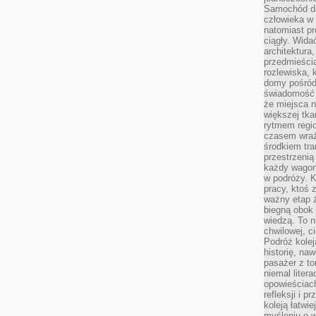
Samochód da
człowieka w 
natomiast p
ciągły. Widać
architektura,
przedmieści
rozlewiska,
domy pośród 
świadomość o
że miejsca n
większej tkan
rytmem regio
czasem wraże
środkiem tra
przestrzenią
każdy wago
w podróży. K
pracy, ktoś 
ważny etap ż
biegną obok 
wiedzą. To 
chwilowej, ci
Podróż kolej
historię, na
pasażer z to
niemal liter
opowieściach
refleksji i 
koleją łatwie
myśleniu o 