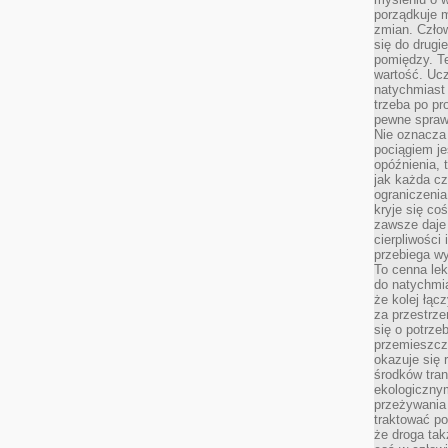
porządkuje m
zmian. Człow
się do drugi
pomiędzy. Te
wartość. Uc
natychmiast
trzeba po pr
pewne spraw
Nie oznacza 
pociągiem je
opóźnienia, t
jak każda c
ograniczenia
kryje się co
zawsze daje 
cierpliwości 
przebiega w
To cenna lek
do natychmi
że kolej łąc
za przestrze
się o potrze
przemieszcza
okazuje się 
środków tran
ekologiczny
przeżywania 
traktować p
że droga ta