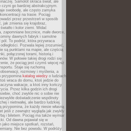
 inaczej. Samolot skraca świat, ale
 czyni go bardziej abstrakcyjnym.
je swobodę, ale często zamyka
koncentracji na trasie. Pociąg
rowadzi przez przestrzeń w sposób
, jak zmienia się krajobraz,
 światło i kolor ziemi. Widać
a, zapomniane bocznice, małe dworce,
 kominy dawnych fabryk i samotne
pól. To podróż, która przywraca
dległości. Pozwala lepiej zrozumieć,
ie są punktami na mapie, ale częścią
ki, połączonej torami, historią i
nów. W połowie takiej drogi rodzi się
nie, że pociąg jest czymś więcej niż
nsportu. Staje się ruchomą
 obserwacji, rozmowy i myślenia, a
n przypomina
katalog wiedzy
o ludziach
toś wraca do domu, ktoś jedzie do
zaczyna wakacje, a ktoś inny kończy
ycia. Przez kilka godzin ich drogi
siebie, choć zwykle nic o sobie nie
niezwykłe doświadczenie wspólnoty
chej i nietrwałej, ale bardzo ludzkiej.
ą przypomina, że każdy niesie własną
wet jeśli z zewnątrz wygląda jak zwykły
rbą i biletem. Pociąg ma także wymiar
acki. Od dawna pojawiał się w
 jako miejsce spotkań, rozstań,
przemiany. Nie bez powodu. W podróży