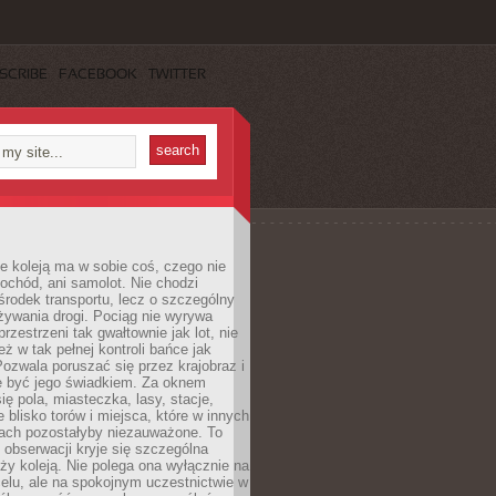
SCRIBE
FACEBOOK
TWITTER
e koleją ma w sobie coś, czego nie
ochód, ani samolot. Nie chodzi
środek transportu, lecz o szczególny
żywania drogi. Pociąg nie wyrywa
rzestrzeni tak gwałtownie jak lot, nie
ż w tak pełnej kontroli bańce jak
zwala poruszać się przez krajobraz i
e być jego świadkiem. Za oknem
ię pola, miasteczka, lasy, stacje,
 blisko torów i miejsca, które w innych
iach pozostałyby niezauważone. To
j obserwacji kryje się szczególna
ży koleją. Nie polega ona wyłącznie na
celu, ale na spokojnym uczestnictwie w