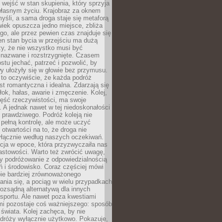
j wejść w stan skupienia, który sprzyja
własnym życiu. Krajobraz za oknem
yśli, a sama droga staje się metaforą
iek opuszcza jedno miejsce, zbliża
ego, ale przez pewien czas znajduje się
n stan bycia w przejściu ma dużą
zy, że nie wszystko musi być
 nazwane i rozstrzygnięte. Czasem
ostu jechać, patrzeć i pozwolić, by
y ułożyły się w głowie bez przymusu.
to oczywiście, że każda podróż
st romantyczna i idealna. Zdarzają się
łok, hałas, awarie i zmęczenie. Kolej,
zęść rzeczywistości, ma swoje
. A jednak nawet w tej niedoskonałości
ś prawdziwego. Podróż koleją nie
pełną kontrolę, ale może uczyć
i otwartości na to, że droga nie
yłącznie według naszych oczekiwań.
cja w epoce, która przyzwyczaiła nas
astowości. Warto też zwrócić uwagę,
zy podróżowanie z odpowiedzialnością
ń i środowisko. Coraz częściej mówi
bie bardziej zrównoważonego
nia się, a pociąg w wielu przypadkach
rozsądną alternatywą dla innych
sportu. Ale nawet poza kwestiami
mi pozostaje coś ważniejszego: sposób
świata. Kolej zachęca, by nie
odróży wyłącznie użytkowo. Pokazuje,