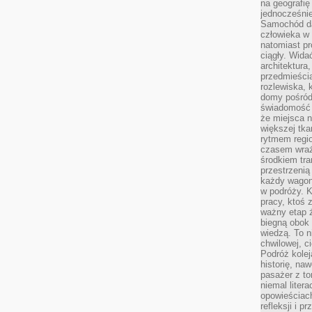
na geografię
jednocześnie
Samochód da
człowieka w 
natomiast p
ciągły. Widać
architektura,
przedmieści
rozlewiska,
domy pośród 
świadomość o
że miejsca n
większej tkan
rytmem regio
czasem wraże
środkiem tra
przestrzenią
każdy wago
w podróży. K
pracy, ktoś 
ważny etap ż
biegną obok 
wiedzą. To 
chwilowej, ci
Podróż kolej
historię, na
pasażer z to
niemal liter
opowieściach
refleksji i 