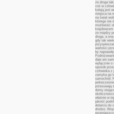
że droga ta
coś w człowi
koleją jest 
miejsca na m
na świat wol
którego nie 
możliwość ob
krajobrazem 
że między po
droga, a on
gdy tak wie
przyspieszać
wartości prz
by naprawdę
Podróżowani
daje ani sam
wyłącznie o 
sposób prze
człowieka z p
zamyka go te
samochód. Po
jednocześni
przesuwają s
domy stojące
okolicznośc
właśnie w te
jakość podró
dotarciu do 
drodze. Wsp
przemieszcza