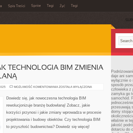
Sprite
Tagi
Tagi
ka
Spis Treści
Żyć
SUB
AK TECHNOLOGIA BIM ZMIENIA
Podróżowani
LANĄ
daje ani sam
wyłącznie o 
sposób prze
10
2025
MOŻLIWOŚĆ KOMENTOWANIA
ZOSTAŁA WYŁĄCZONA
człowieka z p
SPOSOBÓW,
JAK
zamyka go te
TECHNOLOGIA
Dowiedz się, jak nowoczesna technologia BIM
samochód. Po
BIM
jednocześni
ZMIENIA
rewolucjonizuje branżę budowlaną! Zobacz, jakie
BRANŻĘ
przesuwają s
BUDOWLANĄ
domy stojące
korzyści przynosi i jakie zmiany wprowadza w procesie
okolicznośc
projektowania i budowy obiektów. Czy technologia BIM
właśnie w te
jakość podró
to przyszłość budownictwa? Dowiedz się więcej!
dotarciu do 