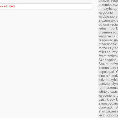
drodze. Wsp
przemieszcza
ŻNA HALOWA
Im szybciej,
wygodniej. I
wydaje się s
zrozumiały, 
do usunięci
jednym punk
przemieszcz
wagonie czło
reagować na
przechodzić 
Może czytać
milczeć, myś
świat zmieni
Szczególną c
Stukot torów
komunikaty t
uspokajać. 
inne niż cod
jedzie szyb
bardziej pły
form przemi
istnieje cza
wypełniony 
dziś, kiedy 
zagospodaro
obowiązki. W
stan zawiesz
lecz odpoczy