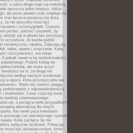
yśli, a sama droga staje się metaforą
iek opuszcza jedno miejsce, zbliża
ego, ale przez pewien czas znajduje się
n stan bycia w przejściu ma dużą
zy, że nie wszystko musi być
 nazwane i rozstrzygnięte. Czasem
ostu jechać, patrzeć i pozwolić, by
y ułożyły się w głowie bez przymusu.
to oczywiście, że każda podróż
st romantyczna i idealna. Zdarzają się
łok, hałas, awarie i zmęczenie. Kolej,
zęść rzeczywistości, ma swoje
. A jednak nawet w tej niedoskonałości
ś prawdziwego. Podróż koleją nie
pełną kontrolę, ale może uczyć
i otwartości na to, że droga nie
yłącznie według naszych oczekiwań.
cja w epoce, która przyzwyczaiła nas
astowości. Warto też zwrócić uwagę,
zy podróżowanie z odpowiedzialnością
ń i środowisko. Coraz częściej mówi
bie bardziej zrównoważonego
nia się, a pociąg w wielu przypadkach
rozsądną alternatywą dla innych
sportu. Ale nawet poza kwestiami
mi pozostaje coś ważniejszego: sposób
świata. Kolej zachęca, by nie
odróży wyłącznie użytkowo. Pokazuje,
kże może być doświadczeniem, które