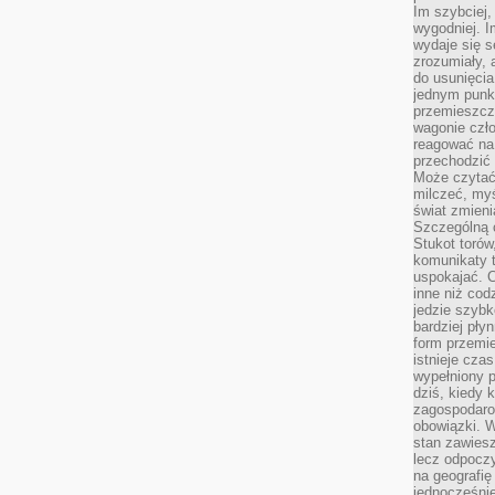
Im szybciej,
wygodniej. I
wydaje się s
zrozumiały, 
do usunięci
jednym punk
przemieszcz
wagonie czło
reagować na
przechodzić 
Może czytać
milczeć, myś
świat zmieni
Szczególną c
Stukot torów
komunikaty t
uspokajać. 
inne niż cod
jedzie szyb
bardziej pły
form przemi
istnieje cza
wypełniony 
dziś, kiedy 
zagospodaro
obowiązki. W
stan zawiesz
lecz odpoczy
na geografię
jednocześnie