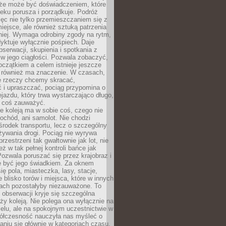
kże może być doświadczeniem, które
eku porusza i porządkuje. Podróż
więc nie tylko przemieszczaniem się z
iejsce, ale również sztuką patrzenia
niej. Wymaga odrobiny zgody na rytm,
dyktuje wyłącznie pośpiech. Daje
serwacji, skupienia i spotkania z
w jego ciągłości. Pozwala zobaczyć,
czątkiem a celem istnieje jeszcze
a również ma znaczenie. W czasach,
le rzeczy chcemy skracać,
 i upraszczać, pociąg przypomina o
ejazdu, który trwa wystarczająco długo,
 coś zauważyć.
e koleją ma w sobie coś, czego nie
ochód, ani samolot. Nie chodzi
środek transportu, lecz o szczególny
żywania drogi. Pociąg nie wyrywa
rzestrzeni tak gwałtownie jak lot, nie
ż w tak pełnej kontroli bańce jak
zwala poruszać się przez krajobraz i
e być jego świadkiem. Za oknem
ię pola, miasteczka, lasy, stacje,
 blisko torów i miejsca, które w innych
iach pozostałyby niezauważone. To
j obserwacji kryje się szczególna
ży koleją. Nie polega ona wyłącznie na
celu, ale na spokojnym uczestnictwie w
ółczesność nauczyła nas myśleć o
niu się głównie w kategoriach czasu.