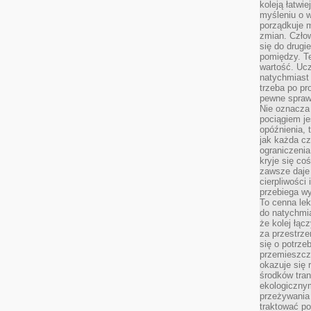
koleją łatwie
myśleniu o 
porządkuje m
zmian. Człow
się do drugi
pomiędzy. Te
wartość. Uc
natychmiast
trzeba po pr
pewne spraw
Nie oznacza 
pociągiem je
opóźnienia, t
jak każda c
ograniczenia
kryje się co
zawsze daje 
cierpliwości 
przebiega w
To cenna lek
do natychmi
że kolej łąc
za przestrze
się o potrze
przemieszcza
okazuje się 
środków tran
ekologiczny
przeżywania 
traktować p