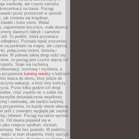
je swobodę, ale często zamyka
koncentracji na trasie. Pociąg
rowadzi przez przestrzeń w sposób
, jak zmienia się krajobraz,
 światło i kolor ziemi. Widać
a, zapomniane bocznice, małe dworce,
 kominy dawnych fabryk i samotne
pól. To podróż, która przywraca
dległości. Pozwala lepiej zrozumieć,
ie są punktami na mapie, ale częścią
ki, połączonej torami, historią i
nów. W połowie takiej drogi rodzi się
nie, że pociąg jest czymś więcej niż
nsportu. Staje się ruchomą
 obserwacji, rozmowy i myślenia, a
n przypomina
katalog wiedzy
o ludziach
toś wraca do domu, ktoś jedzie do
zaczyna wakacje, a ktoś inny kończy
ycia. Przez kilka godzin ich drogi
siebie, choć zwykle nic o sobie nie
niezwykłe doświadczenie wspólnoty
chej i nietrwałej, ale bardzo ludzkiej.
ą przypomina, że każdy niesie własną
wet jeśli z zewnątrz wygląda jak zwykły
rbą i biletem. Pociąg ma także wymiar
acki. Od dawna pojawiał się w
 jako miejsce spotkań, rozstań,
przemiany. Nie bez powodu. W podróży
j wejść w stan skupienia, który sprzyja
własnym życiu. Krajobraz za oknem