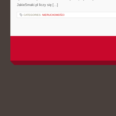
JakieSmaki.pl liczy się […]
CATEGORIES:
NIERUCHOMOŚCI