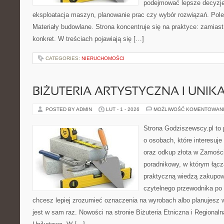
podejmować lepsze decyzje
eksploatacja maszyn, planowanie prac czy wybór rozwiązań. Pole
Materiały budowlane. Strona koncentruje się na praktyce: zamias
konkret. W treściach pojawiają się […]
CATEGORIES:
NIERUCHOMOŚCI
BIŻUTERIA ARTYSTYCZNA I UNI
POSTED BY ADMIN
LUT - 1 - 2026
MOŻLIWOŚĆ KOMENTOWAN
Strona Godziszewscy.pl to 
o osobach, które interesuje 
oraz odkup złota w Zamości
poradnikowy, w którym łącz
praktyczną wiedzą zakupow
czytelnego przewodnika po 
chcesz lepiej zrozumieć oznaczenia na wyrobach albo planujesz wy
jest w sam raz. Nowości na stronie Biżuteria Etniczna i Regionalna