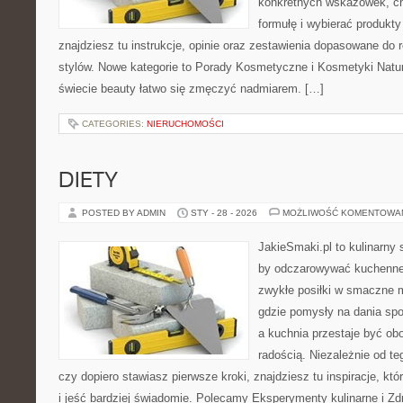
konkretnych wskazówek, ch
formułę i wybierać produkty
znajdziesz tu instrukcje, opinie oraz zestawienia dopasowane do 
stylów. Nowe kategorie to Porady Kosmetyczne i Kosmetyki Natur
świecie beauty łatwo się zmęczyć nadmiarem. […]
CATEGORIES:
NIERUCHOMOŚCI
DIETY
POSTED BY ADMIN
STY - 28 - 2026
MOŻLIWOŚĆ KOMENTOWA
JakieSmaki.pl to kulinarny s
by odczarowywać kuchenne
zwykłe posiłki w smaczne 
gdzie pomysły na dania sp
a kuchnia przestaje być obo
radością. Niezależnie od te
czy dopiero stawiasz pierwsze kroki, znajdziesz tu inspiracje, k
i jeść bardziej świadomie. Polecamy Eksperymenty kulinarne i Z