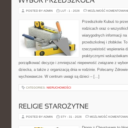
WYBÓR PRZEDSZKOLA
POSTED BY ADMIN
LUT - 1 - 2026
MOŻLIWOŚĆ KOMENTOWAN
Przedszkole Kubuś to prze
rodzicach oraz o wszystkich
wiarygodnych informacji na
przedszkolnej i żłobków. To
rzeczywistość wspierania d
praktycznymi wskazówkami.
porządkować decyzje i zmniejszać niepewność związane z wybo
dziecka, a także z organizacją dnia w rodzinie. Polecamy Zdrowie
wychowawcze. W centrum uwagi są dzieci – […]
CATEGORIES:
NIERUCHOMOŚCI
RELIGIE STAROŻYTNE
POSTED BY ADMIN
STY - 31 - 2026
MOŻLIWOŚĆ KOMENTOWA
Droga z Chrystusem to blog 