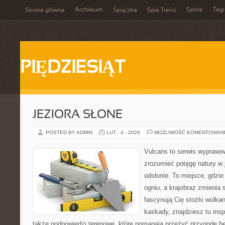
Archiwum
Sprite
Tagi
Strona główna
Śpiączka
Spis Treści
PIĘDZIESIĄT
JEZIORA SŁONE
POSTED BY ADMIN
LUT - 4 - 2026
MOŻLIWOŚĆ KOMENTOWAN
Vulcans to serwis wyprawow
zrozumieć potęgę natury w j
odsłonie. To miejsce, gdzie 
ogniu, a krajobraz zmienia 
fascynują Cię stożki wulkan
kaskady, znajdziesz tu insp
także podpowiedzi terenowe, które pomagają przeżyć przygodę be