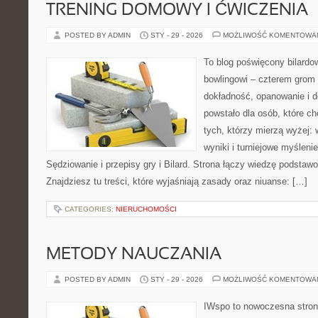
TRENING DOMOWY I ĆWICZENIA
POSTED BY ADMIN
STY - 29 - 2026
MOŻLIWOŚĆ KOMENTOWA
To blog poświęcony bilardo
bowlingowi – czterem grom p
dokładność, opanowanie i d
powstało dla osób, które chc
tych, którzy mierzą wyżej: 
wyniki i turniejowe myślen
Sędziowanie i przepisy gry i Bilard. Strona łączy wiedzę podsta
Znajdziesz tu treści, które wyjaśniają zasady oraz niuanse: […]
CATEGORIES:
NIERUCHOMOŚCI
METODY NAUCZANIA
POSTED BY ADMIN
STY - 29 - 2026
MOŻLIWOŚĆ KOMENTOWA
IWspo to nowoczesna stron