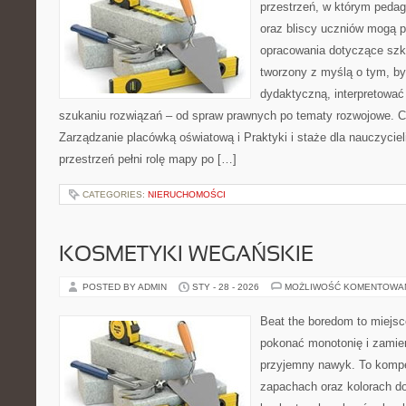
przestrzeń, w którym pedag
oraz bliscy uczniów mogą 
opracowania dotyczące szko
tworzony z myślą o tym, by
dydaktyczną, interpretować
szukaniu rozwiązań – od spraw prawnych po tematy rozwojowe. C
Zarządzanie placówką oświatową i Praktyki i staże dla nauczyciel
przestrzeń pełni rolę mapy po […]
CATEGORIES:
NIERUCHOMOŚCI
KOSMETYKI WEGAŃSKIE
POSTED BY ADMIN
STY - 28 - 2026
MOŻLIWOŚĆ KOMENTOWA
Beat the boredom to miejsc
pokonać monotonię i zamie
przyjemny nawyk. To komp
zapachach oraz kolorach do