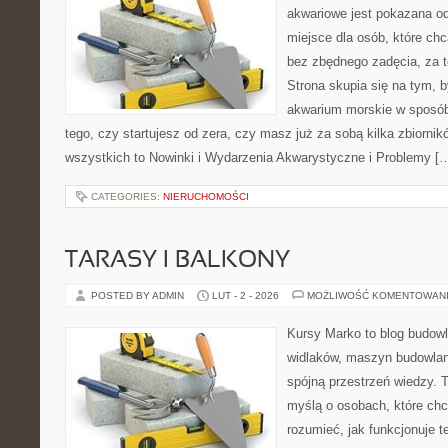
akwariowe jest pokazana od
miejsce dla osób, które ch
bez zbędnego zadęcia, za t
Strona skupia się na tym, 
akwarium morskie w sposób
tego, czy startujesz od zera, czy masz już za sobą kilka zbiornik
wszystkich to Nowinki i Wydarzenia Akwarystyczne i Problemy [
CATEGORIES:
NIERUCHOMOŚCI
TARASY I BALKONY
POSTED BY ADMIN
LUT - 2 - 2026
MOŻLIWOŚĆ KOMENTOWAN
Kursy Marko to blog budowl
widlaków, maszyn budowlan
spójną przestrzeń wiedzy. 
myślą o osobach, które chc
rozumieć, jak funkcjonuje te