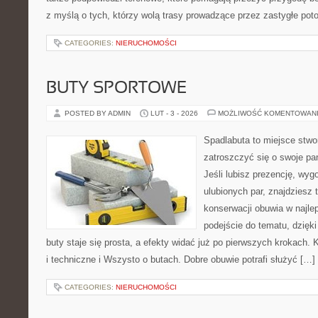
z myślą o tych, którzy wolą trasy prowadzące przez zastygłe pot
CATEGORIES:
NIERUCHOMOŚCI
BUTY SPORTOWE
POSTED BY ADMIN
LUT - 3 - 2026
MOŻLIWOŚĆ KOMENTOWAN
Spadlabuta to miejsce stwo
zatroszczyć się o swoje pa
Jeśli lubisz prezencję, wyg
ulubionych par, znajdziesz
konserwacji obuwia w najlep
podejście do tematu, dzięk
buty staje się prosta, a efekty widać już po pierwszych krokach. 
i techniczne i Wszysto o butach. Dobre obuwie potrafi służyć […]
CATEGORIES:
NIERUCHOMOŚCI