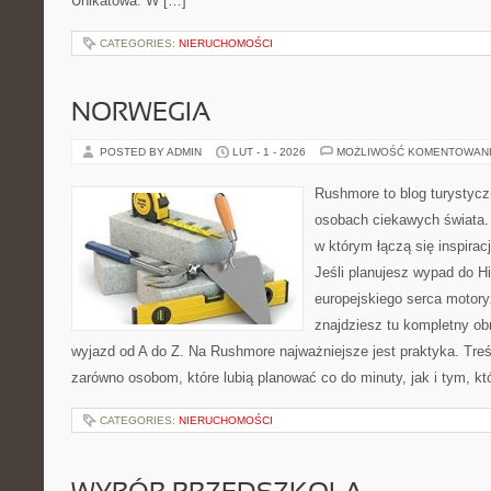
Unikatowa. W […]
CATEGORIES:
NIERUCHOMOŚCI
NORWEGIA
POSTED BY ADMIN
LUT - 1 - 2026
MOŻLIWOŚĆ KOMENTOWAN
Rushmore to blog turystycz
osobach ciekawych świata. 
w którym łączą się inspira
Jeśli planujesz wypad do His
europejskiego serca motoryz
znajdziesz tu kompletny ob
wyjazd od A do Z. Na Rushmore najważniejsze jest praktyka. Tre
zarówno osobom, które lubią planować co do minuty, jak i tym, kt
CATEGORIES:
NIERUCHOMOŚCI