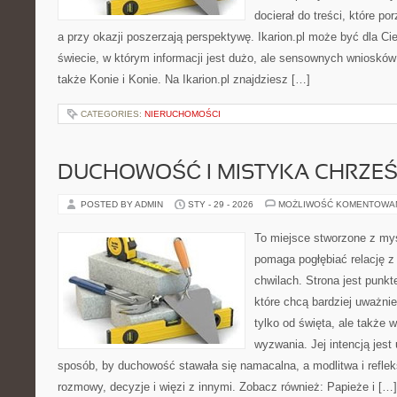
docierał do treści, które p
a przy okazji poszerzają perspektywę. Ikarion.pl może być dla Ci
świecie, w którym informacji jest dużo, ale sensownych wniosków
także Konie i Konie. Na Ikarion.pl znajdziesz […]
CATEGORIES:
NIERUCHOMOŚCI
DUCHOWOŚĆ I MISTYKA CHRZEŚ
POSTED BY ADMIN
STY - 29 - 2026
MOŻLIWOŚĆ KOMENTOWA
To miejsce stworzone z myś
pomaga pogłębiać relację 
chwilach. Strona jest punkt
które chcą bardziej uważnie
tylko od święta, ale także 
wyzwania. Jej intencją jest
sposób, by duchowość stawała się namacalna, a modlitwa i reflek
rozmowy, decyzje i więzi z innymi. Zobacz również: Papieże i […]