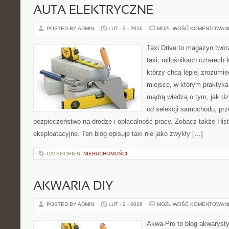
AUTA ELEKTRYCZNE
POSTED BY ADMIN
LUT - 3 - 2026
MOŻLIWOŚĆ KOMENTOWAN
Taxi Drive to magazyn two
taxi, miłośnikach czterech 
którzy chcą lepiej zrozumie
miejsce, w którym praktyka 
mądrą wiedzą o tym, jak d
od selekcji samochodu, prze
bezpieczeństwo na drodze i opłacalność pracy. Zobacz także Histo
eksploatacyjne. Ten blog opisuje taxi nie jako zwykły […]
CATEGORIES:
NIERUCHOMOŚCI
AKWARIA DIY
POSTED BY ADMIN
LUT - 2 - 2026
MOŻLIWOŚĆ KOMENTOWAN
Akwa-Pro to blog akwaryst