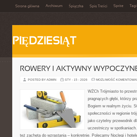
Archiwum
Sprite
Tagi
Strona główna
Śpiączka
Spis Treści
PIĘDZIESIĄT
ROWERY I AKTYWNY WYPOCZYN
POSTED BY ADMIN
STY - 15 - 2026
MOŻLIWOŚĆ KOMENTOWA
WŻCh Trójmiasto to przestr
pragnących głębi, którzy pr
Bogiem w realnym życiu. St
społeczności w regionie tr
jako czytelny przewodnik dl
uczestniczy w spotkaniach. 
też zachęta do wzrastania – konkretnie. Polecamy Noclegi i hote