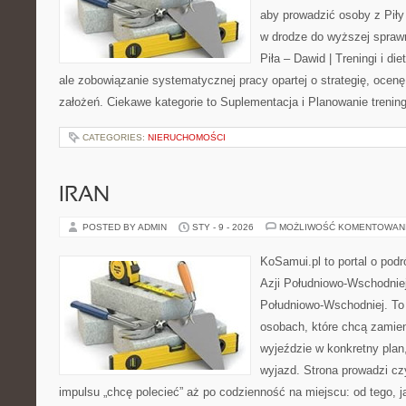
aby prowadzić osoby z Piły 
w drodze do wyższej sprawn
Piła – Dawid | Treningi i die
ale zobowiązanie systematycznej pracy opartej o strategię, ocenę
założeń. Ciekawe kategorie to Suplementacja i Planowanie trenin
CATEGORIES:
NIERUCHOMOŚCI
IRAN
POSTED BY ADMIN
STY - 9 - 2026
MOŻLIWOŚĆ KOMENTOWAN
KoSamui.pl to portal o podr
Azji Południowo-Wschodniej 
Południowo-Wschodniej. To
osobach, które chcą zamien
wyjeździe w konkretny pla
wyjazd. Strona prowadzi cz
impulsu „chcę polecieć” aż po codzienność na miejscu: od tego, ja