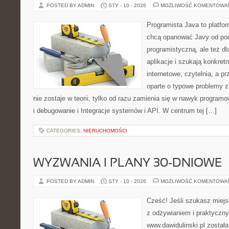
POSTED BY ADMIN
STY - 10 - 2026
MOŻLIWOŚĆ KOMENTOWA
Programista Java to platfo
chcą opanować Javy od pod
programistyczną, ale też dl
aplikacje i szukają konkret
internetowe, czytelnia, a p
oparte o typowe problemy z
nie zostaje w teorii, tylko od razu zamienia się w nawyk progra
i debugowanie i Integracje systemów i API. W centrum tej […]
CATEGORIES:
NIERUCHOMOŚCI
WYZWANIA I PLANY 30-DNIOWE
POSTED BY ADMIN
STY - 10 - 2026
MOŻLIWOŚĆ KOMENTOWA
Cześć! Jeśli szukasz miejsc
z odżywianiem i praktyczny
www.dawidulinski.pl został