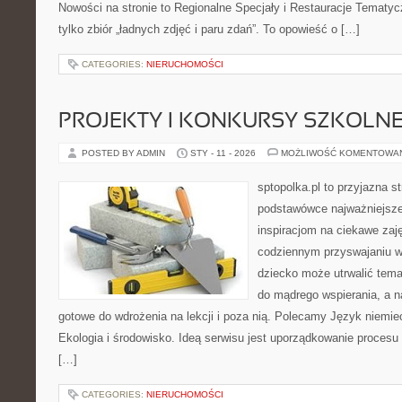
Nowości na stronie to Regionalne Specjały i Restauracje Tematycz
tylko zbiór „ładnych zdjęć i paru zdań”. To opowieść o […]
CATEGORIES:
NIERUCHOMOŚCI
PROJEKTY I KONKURSY SZKOLN
POSTED BY ADMIN
STY - 11 - 2026
MOŻLIWOŚĆ KOMENTOWA
sptopolka.pl to przyjazna 
podstawówce najważniejsze
inspiracjom na ciekawe zaj
codziennym przyswajaniu w
dziecko może utrwalić temat
do mądrego wspierania, a n
gotowe do wdrożenia na lekcji i poza nią. Polecamy Język niemieck
Ekologia i środowisko. Ideą serwisu jest uporządkowanie procesu 
[…]
CATEGORIES:
NIERUCHOMOŚCI