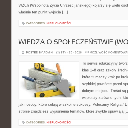
WŻCh (Wspólnota Życia Chrześcijańskiego) kojarzy się wielu oso
właśnie ten punkt wyjścia […]
CATEGORIES:
NIERUCHOMOŚCI
WIEDZA O SPOŁECZEŃSTWIE (WO
POSTED BY ADMIN
STY - 15 - 2026
MOŻLIWOŚĆ KOMENTOWA
To serwis edukacyjny twor
klas 1–8 oraz szkoły średni
które tłumaczy krok po kro
szybkiej powtórce przed sp
dobrym miejscu. Treści są 
wspierały zarówno tych, kt
jak i osoby, które celują w szkolne sukcesy. Polecamy Religia / E
stronie znajdziesz wyjaśnienia tematów, które zwykle sprawiają [
CATEGORIES:
NIERUCHOMOŚCI