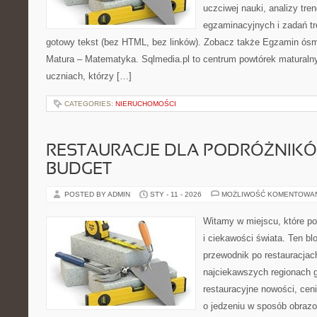
uczciwej nauki, analizy tr
egzaminacyjnych i zadań t
gotowy tekst (bez HTML, bez linków). Zobacz także Egzamin ósmo
Matura – Matematyka. Sqlmedia.pl to centrum powtórek maturaln
uczniach, którzy […]
CATEGORIES:
NIERUCHOMOŚCI
RESTAURACJE DLA PODRÓŻNIK
BUDGET
POSTED BY ADMIN
STY - 11 - 2026
MOŻLIWOŚĆ KOMENTOWA
Witamy w miejscu, które po
i ciekawości świata. Ten bl
przewodnik po restauracjac
najciekawszych regionach g
restauracyjne nowości, cen
o jedzeniu w sposób obrazow