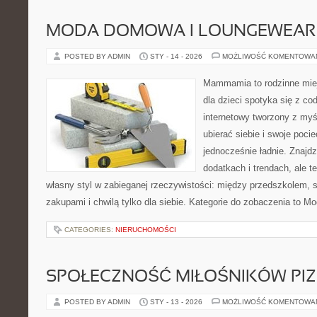
MODA DOMOWA I LOUNGEWEAR
POSTED BY ADMIN
STY - 14 - 2026
MOŻLIWOŚĆ KOMENTOWA
Mammamia to rodzinne miej
dla dzieci spotyka się z co
internetowy tworzony z myś
ubierać siebie i swoje poci
jednocześnie ładnie. Znajdz
dodatkach i trendach, ale t
własny styl w zabieganej rzeczywistości: między przedszkolem, 
zakupami i chwilą tylko dla siebie. Kategorie do zobaczenia to M
CATEGORIES:
NIERUCHOMOŚCI
SPOŁECZNOŚĆ MIŁOŚNIKÓW PIZ
POSTED BY ADMIN
STY - 13 - 2026
MOŻLIWOŚĆ KOMENTOWA