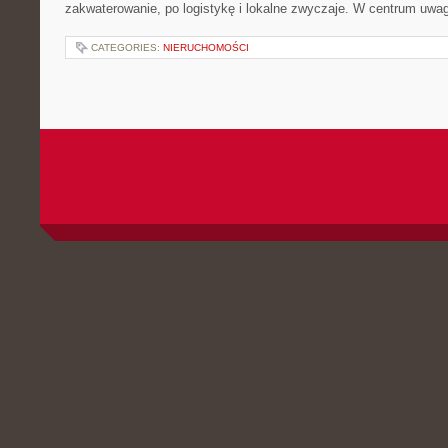
zakwaterowanie, po logistykę i lokalne zwyczaje. W centrum uwagi
CATEGORIES:
NIERUCHOMOŚCI