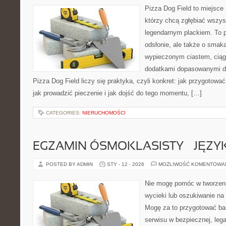
Pizza Dog Field to miejsce 
którzy chcą zgłębiać wszys
legendarnym plackiem. To p
odsłonie, ale także o smaka
wypieczonym ciastem, ciąg
dodatkami dopasowanymi do
Pizza Dog Field liczy się praktyka, czyli konkret: jak przygotować
jak prowadzić pieczenie i jak dojść do tego momentu, […]
CATEGORIES:
NIERUCHOMOŚCI
EGZAMIN ÓSMOKLASISTY – JĘZY
POSTED BY ADMIN
STY - 12 - 2026
MOŻLIWOŚĆ KOMENTOWA
Nie mogę pomóc w tworzeniu
wycieki lub oszukiwanie na
Mogę za to przygotować bar
serwisu w bezpiecznej, lega