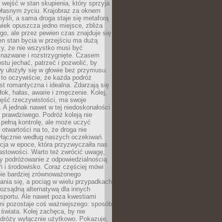
j wejść w stan skupienia, który sprzyja
własnym życiu. Krajobraz za oknem
yśli, a sama droga staje się metaforą
iek opuszcza jedno miejsce, zbliża
ego, ale przez pewien czas znajduje się
n stan bycia w przejściu ma dużą
zy, że nie wszystko musi być
 nazwane i rozstrzygnięte. Czasem
ostu jechać, patrzeć i pozwolić, by
y ułożyły się w głowie bez przymusu.
to oczywiście, że każda podróż
st romantyczna i idealna. Zdarzają się
łok, hałas, awarie i zmęczenie. Kolej,
zęść rzeczywistości, ma swoje
. A jednak nawet w tej niedoskonałości
ś prawdziwego. Podróż koleją nie
pełną kontrolę, ale może uczyć
i otwartości na to, że droga nie
yłącznie według naszych oczekiwań.
cja w epoce, która przyzwyczaiła nas
astowości. Warto też zwrócić uwagę,
zy podróżowanie z odpowiedzialnością
ń i środowisko. Coraz częściej mówi
bie bardziej zrównoważonego
nia się, a pociąg w wielu przypadkach
rozsądną alternatywą dla innych
sportu. Ale nawet poza kwestiami
mi pozostaje coś ważniejszego: sposób
świata. Kolej zachęca, by nie
odróży wyłącznie użytkowo. Pokazuje,