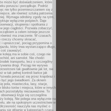
kże może być doświadczeniem, które
eku porusza i porządkuje. Podróż
więc nie tylko przemieszczaniem się z
iejsce, ale również sztuką patrzenia
niej. Wymaga odrobiny zgody na rytm,
dyktuje wyłącznie pośpiech. Daje
serwacji, skupienia i spotkania z
w jego ciągłości. Pozwala zobaczyć,
czątkiem a celem istnieje jeszcze
a również ma znaczenie. W czasach,
le rzeczy chcemy skracać,
 i upraszczać, pociąg przypomina o
ejazdu, który trwa wystarczająco długo,
 coś zauważyć.
e koleją ma w sobie coś, czego nie
ochód, ani samolot. Nie chodzi
środek transportu, lecz o szczególny
żywania drogi. Pociąg nie wyrywa
rzestrzeni tak gwałtownie jak lot, nie
ż w tak pełnej kontroli bańce jak
zwala poruszać się przez krajobraz i
e być jego świadkiem. Za oknem
ię pola, miasteczka, lasy, stacje,
 blisko torów i miejsca, które w innych
iach pozostałyby niezauważone. To
j obserwacji kryje się szczególna
ży koleją. Nie polega ona wyłącznie na
celu, ale na spokojnym uczestnictwie w
ółczesność nauczyła nas myśleć o
niu się głównie w kategoriach czasu.