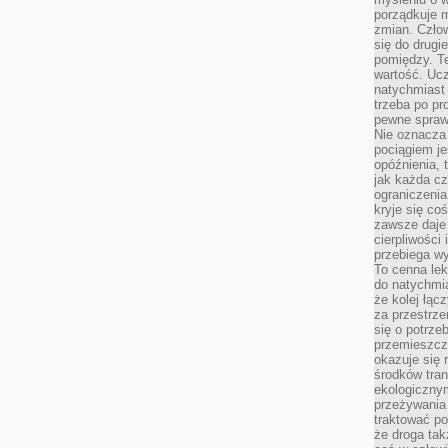
porządkuje m
zmian. Człow
się do drugi
pomiędzy. Te
wartość. Uc
natychmiast
trzeba po pr
pewne spraw
Nie oznacza 
pociągiem je
opóźnienia, t
jak każda c
ograniczenia
kryje się co
zawsze daje 
cierpliwości 
przebiega w
To cenna lek
do natychmi
że kolej łąc
za przestrze
się o potrze
przemieszcza
okazuje się 
środków tran
ekologiczny
przeżywania 
traktować p
że droga ta