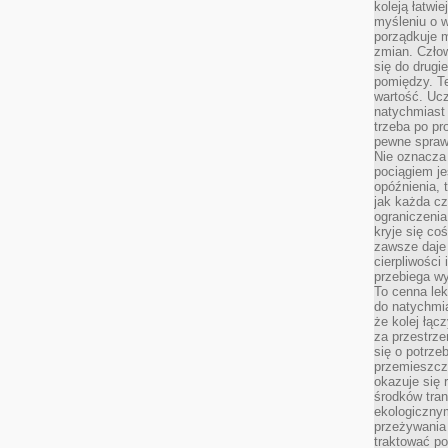
koleją łatwie
myśleniu o 
porządkuje m
zmian. Człow
się do drugi
pomiędzy. Te
wartość. Uc
natychmiast
trzeba po pr
pewne spraw
Nie oznacza 
pociągiem je
opóźnienia, t
jak każda c
ograniczenia
kryje się co
zawsze daje 
cierpliwości 
przebiega w
To cenna lek
do natychmi
że kolej łąc
za przestrze
się o potrze
przemieszcza
okazuje się 
środków tran
ekologiczny
przeżywania 
traktować p