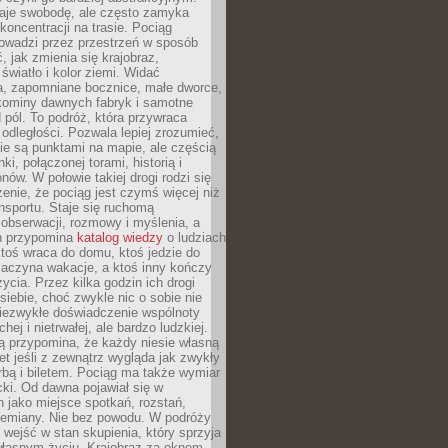
je swobodę, ale często zamyka
koncentracji na trasie. Pociąg
rowadzi przez przestrzeń w sposób
, jak zmienia się krajobraz,
 światło i kolor ziemi. Widać
a, zapomniane bocznice, małe dworce,
 kominy dawnych fabryk i samotne
pól. To podróż, która przywraca
dległości. Pozwala lepiej zrozumieć,
ie są punktami na mapie, ale częścią
ki, połączonej torami, historią i
nów. W połowie takiej drogi rodzi się
nie, że pociąg jest czymś więcej niż
nsportu. Staje się ruchomą
 obserwacji, rozmowy i myślenia, a
n przypomina
katalog wiedzy
o ludziach
toś wraca do domu, ktoś jedzie do
zaczyna wakacje, a ktoś inny kończy
ycia. Przez kilka godzin ich drogi
siebie, choć zwykle nic o sobie nie
niezwykłe doświadczenie wspólnoty
chej i nietrwałej, ale bardzo ludzkiej.
ą przypomina, że każdy niesie własną
wet jeśli z zewnątrz wygląda jak zwykły
rbą i biletem. Pociąg ma także wymiar
acki. Od dawna pojawiał się w
 jako miejsce spotkań, rozstań,
przemiany. Nie bez powodu. W podróży
j wejść w stan skupienia, który sprzyja
własnym życiu. Krajobraz za oknem