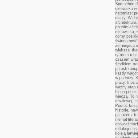
Samochód da
człowieka w 
natomiast p
ciągły. Widać
architektura,
przedmieści
rozlewiska,
domy pośród 
świadomość o
że miejsca n
większej tkan
rytmem regio
czasem wraże
środkiem tra
przestrzenią
każdy wago
w podróży. K
pracy, ktoś 
ważny etap ż
biegną obok 
wiedzą. To 
chwilowej, ci
Podróż kolej
historię, na
pasażer z to
niemal liter
opowieściach
refleksji i 
koleją łatwie
myśleniu o 