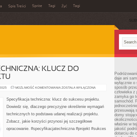
Sprite
Tagi
Tagi
ka
Spis Treści
Żyć
SUB
ECHNICZNA: KLUCZ DO
Podróżowani
KTU
daje ani sam
wyłącznie o 
sposób prze
SPECYFIKACJA
 2025
MOŻLIWOŚĆ KOMENTOWANIA
ZOSTAŁA WYŁĄCZONA
TECHNICZNA:
człowieka z p
KLUCZ
zamyka go te
DO
Specyfikacja techniczna: klucz do sukcesu projektu.
samochód. Po
SUKCESU
PROJEKTU
jednocześni
Dowiedz się, dlaczego precyzyjne określenie wymagań
przesuwają s
technicznych to podstawa udanej realizacji projektu.
domy stojące
okolicznośc
Zobacz, jakie korzyści przynosi jej szczegółowe
właśnie w te
opracowanie. #specyfikacjatechniczna #projekt #sukces
jakość podró
dotarciu do 