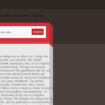
SCRIBE
FACEBOOK
TWITTER
e koleją ma w sobie coś, czego nie
ochód, ani samolot. Nie chodzi
środek transportu, lecz o szczególny
żywania drogi. Pociąg nie wyrywa
rzestrzeni tak gwałtownie jak lot, nie
ż w tak pełnej kontroli bańce jak
zwala poruszać się przez krajobraz i
e być jego świadkiem. Za oknem
ię pola, miasteczka, lasy, stacje,
 blisko torów i miejsca, które w innych
iach pozostałyby niezauważone. To
j obserwacji kryje się szczególna
ży koleją. Nie polega ona wyłącznie na
celu, ale na spokojnym uczestnictwie w