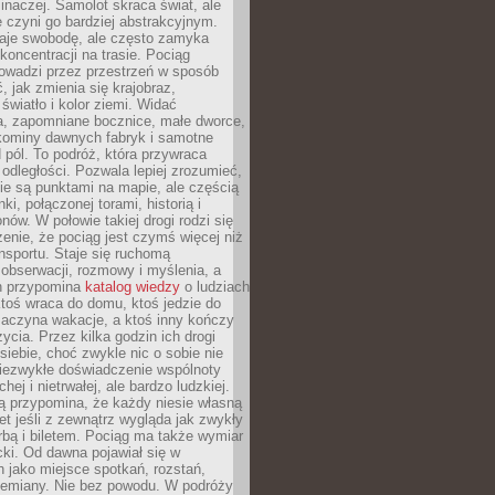
 inaczej. Samolot skraca świat, ale
 czyni go bardziej abstrakcyjnym.
je swobodę, ale często zamyka
koncentracji na trasie. Pociąg
rowadzi przez przestrzeń w sposób
, jak zmienia się krajobraz,
 światło i kolor ziemi. Widać
a, zapomniane bocznice, małe dworce,
 kominy dawnych fabryk i samotne
pól. To podróż, która przywraca
dległości. Pozwala lepiej zrozumieć,
ie są punktami na mapie, ale częścią
ki, połączonej torami, historią i
nów. W połowie takiej drogi rodzi się
nie, że pociąg jest czymś więcej niż
nsportu. Staje się ruchomą
 obserwacji, rozmowy i myślenia, a
n przypomina
katalog wiedzy
o ludziach
toś wraca do domu, ktoś jedzie do
zaczyna wakacje, a ktoś inny kończy
ycia. Przez kilka godzin ich drogi
siebie, choć zwykle nic o sobie nie
niezwykłe doświadczenie wspólnoty
chej i nietrwałej, ale bardzo ludzkiej.
ą przypomina, że każdy niesie własną
wet jeśli z zewnątrz wygląda jak zwykły
rbą i biletem. Pociąg ma także wymiar
acki. Od dawna pojawiał się w
 jako miejsce spotkań, rozstań,
przemiany. Nie bez powodu. W podróży