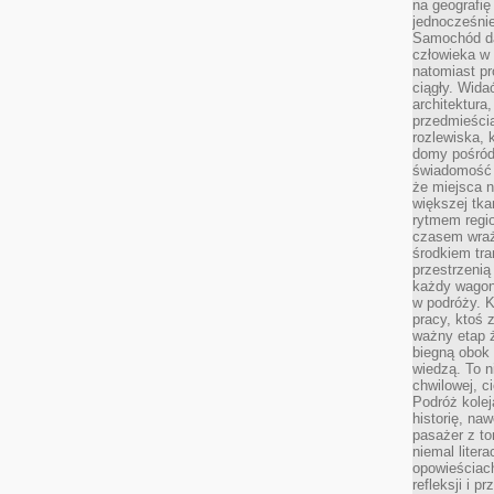
na geografię
jednocześnie
Samochód da
człowieka w 
natomiast p
ciągły. Widać
architektura,
przedmieści
rozlewiska,
domy pośród 
świadomość o
że miejsca n
większej tkan
rytmem regio
czasem wraże
środkiem tra
przestrzenią
każdy wago
w podróży. K
pracy, ktoś 
ważny etap ż
biegną obok 
wiedzą. To 
chwilowej, ci
Podróż kolej
historię, na
pasażer z to
niemal liter
opowieściach
refleksji i 