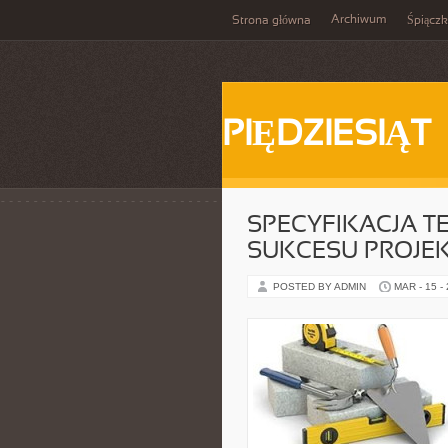
Archiwum
Strona główna
Śpiącz
PIĘDZIESIĄT
SPECYFIKACJA T
SUKCESU PROJE
POSTED BY ADMIN
MAR - 15 -