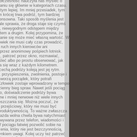
ółczesność nauczyła nas myśleć o
niu się głównie w kategoriach czasu.
 tym lepiej. Im mniej przesiadek, tym
m krócej trwa podróż, tym bardziej
ensowna. Taki sposób myślenia jest
ale sprawia, że droga staje się czymś
a, niewygodnym odstępem między
tem a drugim. Kolej przypomina, że
anie się może mieć własną wartość. W
wiek nie musi cały czas prowadzić,
 ruch innych kierowców ani
przez anonimowy pośpiech lotnisk.
, patrzeć przez okno, rozmawiać,
leć albo po prostu obserwować, jak
a się wraz z każdym kilometrem.
echą podróży koleją jest jej rytm.
, przyspieszenia, zwolnienia, postoje i
worzą porządek, który potrafi
Człowiek zostaje wprowadzony w tempo
zienny bieg spraw. Nawet jeśli pociąg
ko, doświadczenie podróży bywa
nne i mniej nerwowe niż wiele innych
eszczania się. Można poczuć, że
s przejściowy, który nie musi być
produktywnością. To ważne zwłaszcza
każda wolna chwila bywa natychmiast
wywana przez telefon, wiadomości i
 pociągu łatwiej pozwolić sobie na
enia, który nie jest bezczynnością,
nkiem uwagi. Kolej uczy też patrzeć