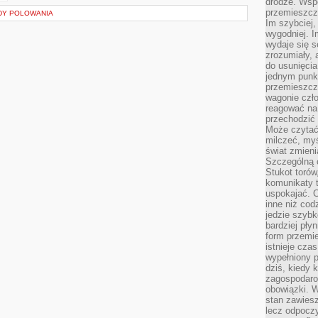
drodze. Wsp
przemieszcza
DY POLOWANIA
Im szybciej,
wygodniej. I
wydaje się s
zrozumiały, 
do usunięci
jednym punk
przemieszcz
wagonie czło
reagować na
przechodzić 
Może czytać
milczeć, myś
świat zmieni
Szczególną c
Stukot torów
komunikaty t
uspokajać. 
inne niż cod
jedzie szyb
bardziej pły
form przemi
istnieje cza
wypełniony 
dziś, kiedy 
zagospodaro
obowiązki. W
stan zawiesz
lecz odpoczy