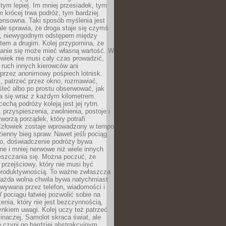
 tym lepiej. Im mniej przesiadek, tym
m krócej trwa podróż, tym bardziej
ensowna. Taki sposób myślenia jest
ale sprawia, że droga staje się czymś
a, niewygodnym odstępem między
tem a drugim. Kolej przypomina, że
anie się może mieć własną wartość. W
wiek nie musi cały czas prowadzić,
 ruch innych kierowców ani
przez anonimowy pośpiech lotnisk.
, patrzeć przez okno, rozmawiać,
leć albo po prostu obserwować, jak
a się wraz z każdym kilometrem.
echą podróży koleją jest jej rytm.
, przyspieszenia, zwolnienia, postoje i
worzą porządek, który potrafi
Człowiek zostaje wprowadzony w tempo
zienny bieg spraw. Nawet jeśli pociąg
ko, doświadczenie podróży bywa
nne i mniej nerwowe niż wiele innych
eszczania się. Można poczuć, że
s przejściowy, który nie musi być
produktywnością. To ważne zwłaszcza
każda wolna chwila bywa natychmiast
wywana przez telefon, wiadomości i
 pociągu łatwiej pozwolić sobie na
enia, który nie jest bezczynnością,
nkiem uwagi. Kolej uczy też patrzeć
 inaczej. Samolot skraca świat, ale
 czyni go bardziej abstrakcyjnym.