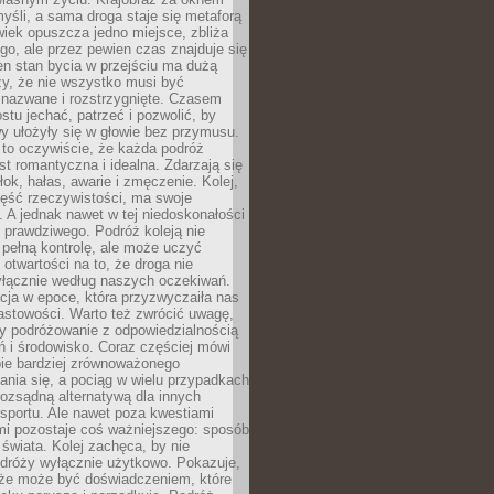
yśli, a sama droga staje się metaforą
iek opuszcza jedno miejsce, zbliża
ego, ale przez pewien czas znajduje się
n stan bycia w przejściu ma dużą
zy, że nie wszystko musi być
 nazwane i rozstrzygnięte. Czasem
ostu jechać, patrzeć i pozwolić, by
y ułożyły się w głowie bez przymusu.
to oczywiście, że każda podróż
st romantyczna i idealna. Zdarzają się
łok, hałas, awarie i zmęczenie. Kolej,
zęść rzeczywistości, ma swoje
. A jednak nawet w tej niedoskonałości
ś prawdziwego. Podróż koleją nie
pełną kontrolę, ale może uczyć
i otwartości na to, że droga nie
yłącznie według naszych oczekiwań.
cja w epoce, która przyzwyczaiła nas
astowości. Warto też zwrócić uwagę,
zy podróżowanie z odpowiedzialnością
ń i środowisko. Coraz częściej mówi
bie bardziej zrównoważonego
nia się, a pociąg w wielu przypadkach
rozsądną alternatywą dla innych
sportu. Ale nawet poza kwestiami
mi pozostaje coś ważniejszego: sposób
świata. Kolej zachęca, by nie
odróży wyłącznie użytkowo. Pokazuje,
kże może być doświadczeniem, które