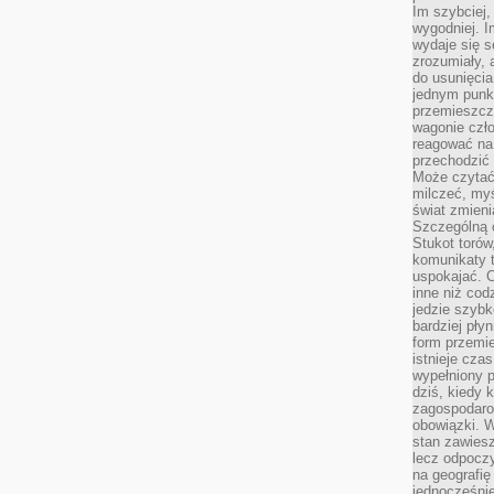
Im szybciej,
wygodniej. I
wydaje się s
zrozumiały, 
do usunięci
jednym punk
przemieszcz
wagonie czło
reagować na
przechodzić 
Może czytać
milczeć, myś
świat zmieni
Szczególną c
Stukot torów
komunikaty t
uspokajać. 
inne niż cod
jedzie szyb
bardziej pły
form przemi
istnieje cza
wypełniony 
dziś, kiedy 
zagospodaro
obowiązki. W
stan zawiesz
lecz odpoczy
na geografię
jednocześnie