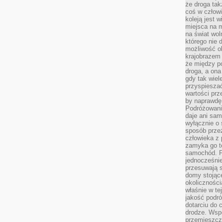
że droga ta
coś w człowi
koleją jest 
miejsca na m
na świat wol
którego nie 
możliwość ob
krajobrazem 
że między po
droga, a on
gdy tak wie
przyspieszać
wartości prz
by naprawdę
Podróżowani
daje ani sam
wyłącznie o 
sposób prze
człowieka z p
zamyka go te
samochód. Po
jednocześni
przesuwają s
domy stojące
okolicznośc
właśnie w te
jakość podró
dotarciu do 
drodze. Wsp
przemieszcza