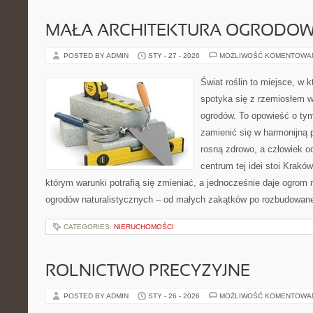
MAŁA ARCHITEKTURA OGRODO
POSTED BY ADMIN
STY - 27 - 2026
MOŻLIWOŚĆ KOMENTOWA
Świat roślin to miejsce, w k
spotyka się z rzemiosłem w 
ogrodów. To opowieść o tym
zamienić się w harmonijną p
rosną zdrowo, a człowiek 
centrum tej idei stoi Kraków 
którym warunki potrafią się zmieniać, a jednocześnie daje ogrom 
ogrodów naturalistycznych – od małych zakątków po rozbudowan
CATEGORIES:
NIERUCHOMOŚCI
ROLNICTWO PRECYZYJNE
POSTED BY ADMIN
STY - 26 - 2026
MOŻLIWOŚĆ KOMENTOWA