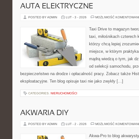
AUTA ELEKTRYCZNE
POSTED BY ADMIN
LUT - 3 - 2026
MOŻLIWOŚĆ KOMENTOWAN
Taxi Drive to magazyn two
taxi, miłośnikach czterech 
którzy chcą lepiej zrozumie
miejsce, w którym praktyka 
mądrą wiedzą o tym, jak d
od selekcji samochodu, prze
bezpieczeństwo na drodze i opłacalność pracy. Zobacz także Histo
eksploatacyjne. Ten blog opisuje taxi nie jako zwykły […]
CATEGORIES:
NIERUCHOMOŚCI
AKWARIA DIY
POSTED BY ADMIN
LUT - 2 - 2026
MOŻLIWOŚĆ KOMENTOWAN
Akwa-Pro to blog akwaryst