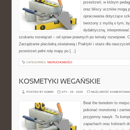
przestrzeń, w którym pedag
oraz bliscy uczniów mogą 
opracowania dotyczące szko
tworzony z myślą o tym, by
dydaktyczną, interpretować
szukaniu rozwiązań – od spraw prawnych po tematy rozwojowe. C
Zarządzanie placówką oświatową i Praktyki i staże dla nauczyciel
przestrzeń pełni rolę mapy po […]
CATEGORIES:
NIERUCHOMOŚCI
KOSMETYKI WEGAŃSKIE
POSTED BY ADMIN
STY - 28 - 2026
MOŻLIWOŚĆ KOMENTOWA
Beat the boredom to miejsc
pokonać monotonię i zamie
przyjemny nawyk. To komp
zapachach oraz kolorach do