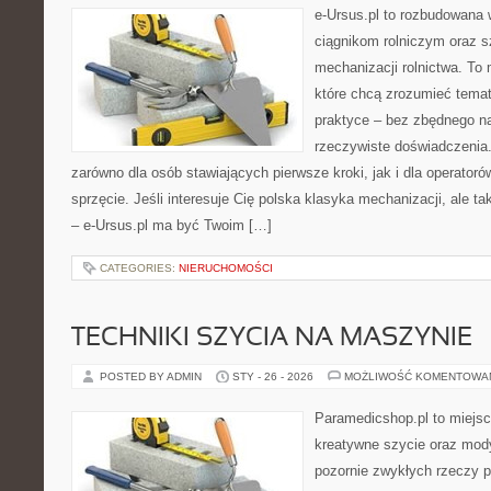
e-Ursus.pl to rozbudowana 
ciągnikom rolniczym oraz s
mechanizacji rolnictwa. To 
które chcą zrozumieć tema
praktyce – bez zbędnego na
rzeczywiste doświadczenia.
zarówno dla osób stawiających pierwsze kroki, jak i dla operatorów
sprzęcie. Jeśli interesuje Cię polska klasyka mechanizacji, ale t
– e-Ursus.pl ma być Twoim […]
CATEGORIES:
NIERUCHOMOŚCI
TECHNIKI SZYCIA NA MASZYNIE
POSTED BY ADMIN
STY - 26 - 2026
MOŻLIWOŚĆ KOMENTOWA
Paramedicshop.pl to miejsc
kreatywne szycie oraz mody
pozornie zwykłych rzeczy p