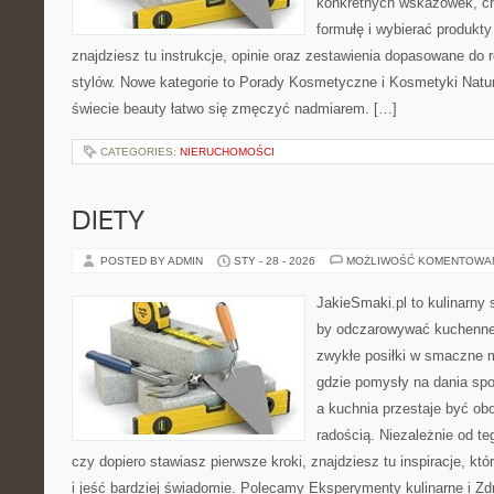
konkretnych wskazówek, ch
formułę i wybierać produkty
znajdziesz tu instrukcje, opinie oraz zestawienia dopasowane do 
stylów. Nowe kategorie to Porady Kosmetyczne i Kosmetyki Natur
świecie beauty łatwo się zmęczyć nadmiarem. […]
CATEGORIES:
NIERUCHOMOŚCI
DIETY
POSTED BY ADMIN
STY - 28 - 2026
MOŻLIWOŚĆ KOMENTOWA
JakieSmaki.pl to kulinarny s
by odczarowywać kuchenne
zwykłe posiłki w smaczne 
gdzie pomysły na dania sp
a kuchnia przestaje być obo
radością. Niezależnie od te
czy dopiero stawiasz pierwsze kroki, znajdziesz tu inspiracje, k
i jeść bardziej świadomie. Polecamy Eksperymenty kulinarne i Z