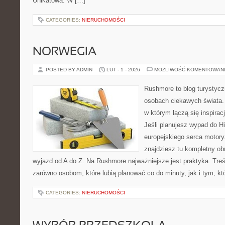
Unikatowa. W […]
CATEGORIES:
NIERUCHOMOŚCI
NORWEGIA
POSTED BY ADMIN
LUT - 1 - 2026
MOŻLIWOŚĆ KOMENTOWAN
Rushmore to blog turystycz
osobach ciekawych świata. 
w którym łączą się inspira
Jeśli planujesz wypad do His
europejskiego serca motoryz
znajdziesz tu kompletny ob
wyjazd od A do Z. Na Rushmore najważniejsze jest praktyka. Tre
zarówno osobom, które lubią planować co do minuty, jak i tym, kt
CATEGORIES:
NIERUCHOMOŚCI