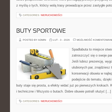
z myślą o tych, którzy wolą trasy prowadzące przez zastygłe pot
CATEGORIES:
NIERUCHOMOŚCI
BUTY SPORTOWE
POSTED BY ADMIN
LUT - 3 - 2026
MOŻLIWOŚĆ KOMENTOWAN
Spadlabuta to miejsce stwo
zatroszczyć się o swoje pa
Jeśli lubisz prezencję, wyg
ulubionych par, znajdziesz
konserwacji obuwia w najlep
podejście do tematu, dzięk
buty staje się prosta, a efekty widać już po pierwszych krokach. 
i techniczne i Wszysto o butach. Dobre obuwie potrafi służyć […]
CATEGORIES:
NIERUCHOMOŚCI