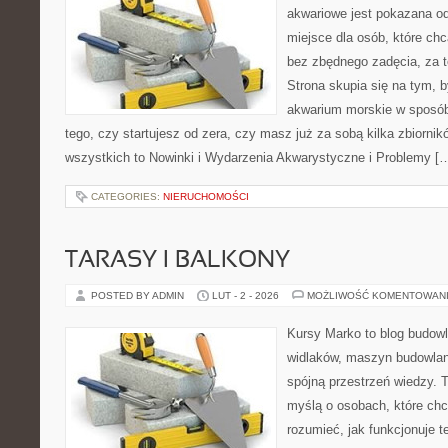
akwariowe jest pokazana od
miejsce dla osób, które ch
bez zbędnego zadęcia, za t
Strona skupia się na tym, 
akwarium morskie w sposób
tego, czy startujesz od zera, czy masz już za sobą kilka zbiornik
wszystkich to Nowinki i Wydarzenia Akwarystyczne i Problemy [
CATEGORIES:
NIERUCHOMOŚCI
TARASY I BALKONY
POSTED BY ADMIN
LUT - 2 - 2026
MOŻLIWOŚĆ KOMENTOWAN
Kursy Marko to blog budowl
widlaków, maszyn budowlan
spójną przestrzeń wiedzy. 
myślą o osobach, które chc
rozumieć, jak funkcjonuje te