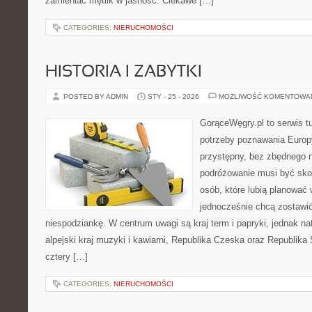
zamieniać mętlik w jasność. Ciekawe […]
CATEGORIES:
NIERUCHOMOŚCI
HISTORIA I ZABYTKI
POSTED BY ADMIN
STY - 25 - 2026
MOŻLIWOŚĆ KOMENTOWA
GorąceWęgry.pl to serwis tu
potrzeby poznawania Euro
przystępny, bez zbędnego n
podróżowanie musi być sko
osób, które lubią planować 
jednocześnie chcą zostawić
niespodziankę. W centrum uwagi są kraj term i papryki, jednak natu
alpejski kraj muzyki i kawiarni, Republika Czeska oraz Republika
cztery […]
CATEGORIES:
NIERUCHOMOŚCI