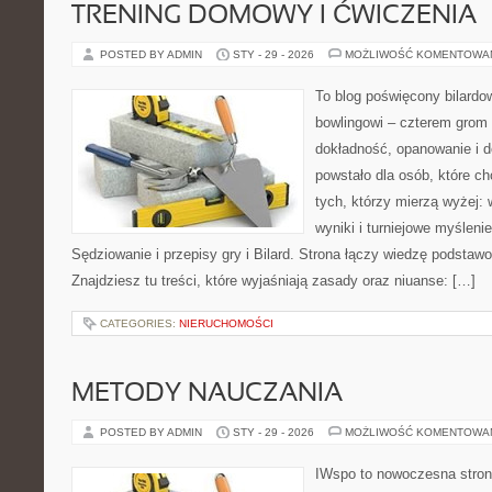
TRENING DOMOWY I ĆWICZENIA
POSTED BY ADMIN
STY - 29 - 2026
MOŻLIWOŚĆ KOMENTOWA
To blog poświęcony bilardo
bowlingowi – czterem grom p
dokładność, opanowanie i d
powstało dla osób, które chc
tych, którzy mierzą wyżej: 
wyniki i turniejowe myślen
Sędziowanie i przepisy gry i Bilard. Strona łączy wiedzę podsta
Znajdziesz tu treści, które wyjaśniają zasady oraz niuanse: […]
CATEGORIES:
NIERUCHOMOŚCI
METODY NAUCZANIA
POSTED BY ADMIN
STY - 29 - 2026
MOŻLIWOŚĆ KOMENTOWA
IWspo to nowoczesna stron