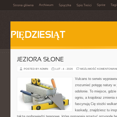
Archiwum
Sprite
Tagi
Strona główna
Śpiączka
Spis Treści
PIĘDZIESIĄT
JEZIORA SŁONE
POSTED BY ADMIN
LUT - 4 - 2026
MOŻLIWOŚĆ KOMENTOWAN
Vulcans to serwis wyprawow
zrozumieć potęgę natury w j
odsłonie. To miejsce, gdzie 
ogniu, a krajobraz zmienia 
fascynują Cię stożki wulkan
kaskady, znajdziesz tu insp
także podpowiedzi terenowe, które pomagają przeżyć przygodę be