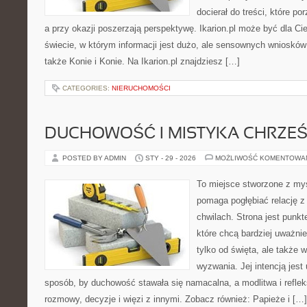
docierał do treści, które p
a przy okazji poszerzają perspektywę. Ikarion.pl może być dla Ci
świecie, w którym informacji jest dużo, ale sensownych wniosków
także Konie i Konie. Na Ikarion.pl znajdziesz […]
CATEGORIES:
NIERUCHOMOŚCI
DUCHOWOŚĆ I MISTYKA CHRZEŚ
POSTED BY ADMIN
STY - 29 - 2026
MOŻLIWOŚĆ KOMENTOWA
To miejsce stworzone z myś
pomaga pogłębiać relację 
chwilach. Strona jest punkt
które chcą bardziej uważnie
tylko od święta, ale także 
wyzwania. Jej intencją jest
sposób, by duchowość stawała się namacalna, a modlitwa i reflek
rozmowy, decyzje i więzi z innymi. Zobacz również: Papieże i […]