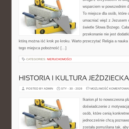
wsparciem w powszednim dn
To miejsce dla osób, które 
umacniać więź z Jezusem 
świetle Słowa Bożego. Cała 
przekonanie nie jest dodatk
którą można iść krok po kroku. Warto przeczytać Religia a nauka
tego miejsca pobożność […]
CATEGORIES:
NIERUCHOMOŚCI
HISTORIA I KULTURA JEŹDZIECKA
POSTED BY ADMIN
STY - 30 - 2026
MOŻLIWOŚĆ KOMENTOWA
Ikarion.pl to nowoczesna pl
doświadczenie z motywacją
osób, które cenią konkretne
jednocześnie chcą poznawa
została pomyślana tak, aby 