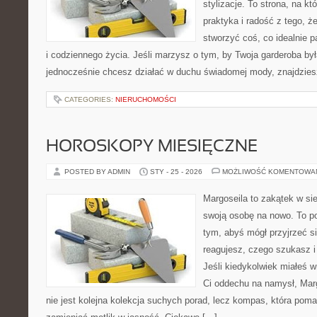
stylizacje. To strona, na któ
praktyka i radość z tego, 
stworzyć coś, co idealnie p
i codziennego życia. Jeśli marzysz o tym, by Twoja garderoba był
jednocześnie chcesz działać w duchu świadomej mody, znajdzie
CATEGORIES:
NIERUCHOMOŚCI
HOROSKOPY MIESIĘCZNE
POSTED BY ADMIN
STY - 25 - 2026
MOŻLIWOŚĆ KOMENTOWA
Margoseila to zakątek w si
swoją osobę na nowo. To po
tym, abyś mógł przyjrzeć si
reagujesz, czego szukasz 
Jeśli kiedykolwiek miałeś w
Ci oddechu na namysł, Margo
nie jest kolejna kolekcja suchych porad, lecz kompas, która poma