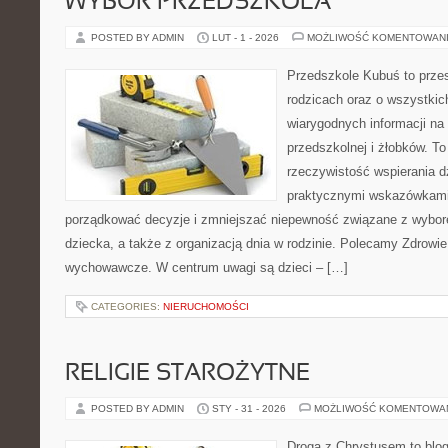
WYBÓR PRZEDSZKOLA
POSTED BY ADMIN
LUT - 1 - 2026
MOŻLIWOŚĆ KOMENTOWAN
Przedszkole Kubuś to prze
rodzicach oraz o wszystkich
wiarygodnych informacji na
przedszkolnej i żłobków. To
rzeczywistość wspierania d
praktycznymi wskazówkami.
porządkować decyzje i zmniejszać niepewność związane z wybo
dziecka, a także z organizacją dnia w rodzinie. Polecamy Zdrowie
wychowawcze. W centrum uwagi są dzieci – […]
CATEGORIES:
NIERUCHOMOŚCI
RELIGIE STAROŻYTNE
POSTED BY ADMIN
STY - 31 - 2026
MOŻLIWOŚĆ KOMENTOWA
Droga z Chrystusem to blog 