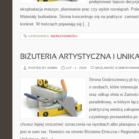
podejmować lepsze decyzje
eksploatacja maszyn, planowanie prac czy wybór rozwiązań. Pole
Materiały budowlane. Strona koncentruje się na praktyce: zamias
konkret. W treściach pojawiają się […]
CATEGORIES:
NIERUCHOMOŚCI
BIŻUTERIA ARTYSTYCZNA I UNI
POSTED BY ADMIN
LUT - 1 - 2026
MOŻLIWOŚĆ KOMENTOWAN
Strona Godziszewscy.pl to 
o osobach, które interesuje 
oraz odkup złota w Zamości
poradnikowy, w którym łącz
praktyczną wiedzą zakupow
czytelnego przewodnika po 
chcesz lepiej zrozumieć oznaczenia na wyrobach albo planujesz wy
jest w sam raz. Nowości na stronie Biżuteria Etniczna i Regionalna