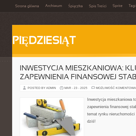
Archiwum
Sprite
Tagi
Strona główna
Śpiączka
Spis Treści
PIĘDZIESIĄT
INWESTYCJA MIESZKANIOWA: K
ZAPEWNIENIA FINANSOWEJ STAB
POSTED BY ADMIN
MAR - 23 - 2025
MOŻLIWOŚĆ KOMENTOWA
Inwestycja mieszkaniowa t
zapewnienia finansowej sta
temat rynku nieruchomości 
dziś!