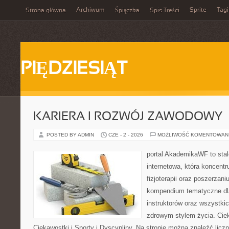
Archiwum
Sprite
Tagi
Strona główna
Śpiączka
Spis Treści
PIĘDZIESIĄT
KARIERA I ROZWÓJ ZAWODOWY
POSTED BY ADMIN
CZE - 2 - 2026
MOŻLIWOŚĆ KOMENTOWAN
portal AkademikaWF to stal
internetowa, która koncentru
fizjoterapii oraz poszerzani
kompendium tematyczne dla
instruktorów oraz wszystki
zdrowym stylem życia. Cieka
Ciekawostki i Sporty i Dyscypliny. Na stronie można znaleźć licz