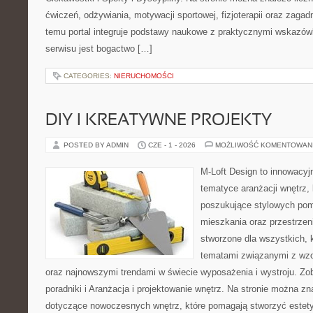
ćwiczeń, odżywiania, motywacji sportowej, fizjoterapii oraz zaga
temu portal integruje podstawy naukowe z praktycznymi wskazó
serwisu jest bogactwo […]
CATEGORIES:
NIERUCHOMOŚCI
DIY I KREATYWNE PROJEKTY
POSTED BY ADMIN
CZE - 1 - 2026
MOŻLIWOŚĆ KOMENTOWAN
M-Loft Design to innowacyj
tematyce aranżacji wnętrz, 
poszukujące stylowych pom
mieszkania oraz przestrzeni
stworzone dla wszystkich, k
tematami związanymi z wzo
oraz najnowszymi trendami w świecie wyposażenia i wystroju. Z
poradniki i Aranżacja i projektowanie wnętrz. Na stronie można zn
dotyczące nowoczesnych wnętrz, które pomagają stworzyć estety