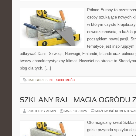
Północ Europy to przestrze
osoby szukające nowych kie
w którym czyste krajobrazy
nowoczesnością, a każda p
początkiem nowej pasji. St
tematyce jest inspirującym 
odkrywać Danii, Szwecji, Norwegii, Finlandii, Islandii oraz północ
tworzy charakterystyczny klimat. Nowości na stronie to Skandynaw
blog dla tych, […]
CATEGORIES:
NIERUCHOMOŚCI
SZKLANY RAJ – MAGIA OGRÓDU
POSTED BY ADMIN
MAJ - 13 - 2025
MOŻLIWOŚĆ KOMENTOWA
Oto magiczny świat Szklane
gdzie przyroda spotyka des