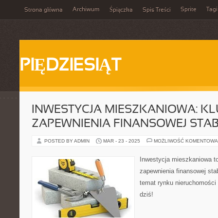
Archiwum
Sprite
Tagi
Strona główna
Śpiączka
Spis Treści
PIĘDZIESIĄT
INWESTYCJA MIESZKANIOWA: K
ZAPEWNIENIA FINANSOWEJ STAB
POSTED BY ADMIN
MAR - 23 - 2025
MOŻLIWOŚĆ KOMENTOWA
Inwestycja mieszkaniowa t
zapewnienia finansowej sta
temat rynku nieruchomości 
dziś!