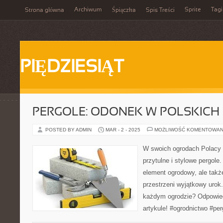
Archiwum
Sprite
Tagi
Strona główna
Śpiączka
Spis Treści
PIĘDZIESIĄT
PERGOLE: ODONEK W POLSKIC
POSTED BY ADMIN
MAR - 2 - 2025
MOŻLIWOŚĆ KOMENTOWAN
W swoich ogrodach Polacy c
przytulne i stylowe pergole.
element ogrodowy, ale takż
przestrzeni wyjątkowy urok
każdym ogrodzie? Odpowie
artykule! #ogrodnictwo #pe