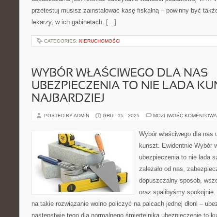
przetestuj musisz zainstalować kasę fiskalną – powinny być tak
lekarzy, w ich gabinetach. […]
CATEGORIES:
NIERUCHOMOŚCI
WYBÓR WŁAŚCIWEGO DLA NAS
UBEZPIECZENIA TO NIE LADA KU
NAJBARDZIEJ
POSTED BY ADMIN
GRU - 15 - 2025
MOŻLIWOŚĆ KOMENTOWA
Wybór właściwego dla nas u
kunszt. Ewidentnie Wybór 
ubezpieczenia to nie lada 
zależało od nas, zabezpiec
dopuszczalny sposób, wsze
oraz spalibyśmy spokojnie. 
na takie rozwiązanie wolno policzyć na palcach jednej dłoni – ub
następstwie tego dla normalnego śmiertelnika ubezpieczenie to 