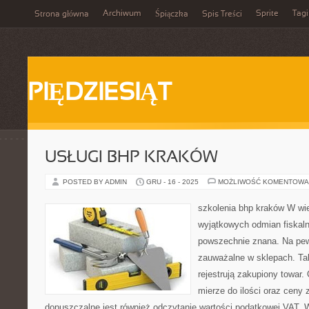
Archiwum
Sprite
Tagi
Strona główna
Śpiączka
Spis Treści
PIĘDZIESIĄT
USŁUGI BHP KRAKÓW
POSTED BY ADMIN
GRU - 16 - 2025
MOŻLIWOŚĆ KOMENTOWA
szkolenia bhp kraków W wi
wyjątkowych odmian fiskaln
powszechnie znana. Na pew
zauważalne w sklepach. Taki
rejestrują zakupiony towar.
mierze do ilości oraz ceny
dopuszczalne jest również odczytanie wartości podatkowej VAT. 