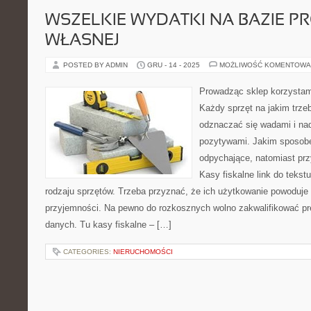
WSZELKIE WYDATKI NA BAZIE 
WŁASNEJ
POSTED BY ADMIN
GRU - 14 - 2025
MOŻLIWOŚĆ KOMENTOWA
Prowadząc sklep korzystam
Każdy sprzęt na jakim trz
odznaczać się wadami i na
pozytywami. Jakim sposob
odpychające, natomiast przy
Kasy fiskalne link do tekst
rodzaju sprzętów. Trzeba przyznać, że ich użytkowanie powoduje 
przyjemności. Na pewno do rozkosznych wolno zakwalifikować p
danych. Tu kasy fiskalne – […]
CATEGORIES:
NIERUCHOMOŚCI