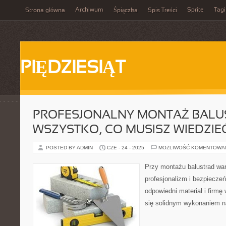
Archiwum
Sprite
Tagi
Strona główna
Śpiączka
Spis Treści
PIĘDZIESIĄT
PROFESJONALNY MONTAŻ BALU
WSZYSTKO, CO MUSISZ WIEDZIE
POSTED BY ADMIN
CZE - 24 - 2025
MOŻLIWOŚĆ KOMENTOWA
Przy montażu balustrad war
profesjonalizm i bezpiecze
odpowiedni materiał i firm
się solidnym wykonaniem na