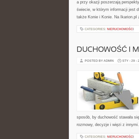
a przy okazji poszerzają perspekt
świecie, w którym informacji jest
także Konie i Konie. Na Ikarion.pl
CATEGORIES:
NIERUCHOMOŚCI
DUCHOWOŚĆ I M
POSTED BY ADMIN
STY - 29 -
sposób, by duchowość stawała się 
rozmowy, decyzje i więzi z innymi
CATEGORIES:
NIERUCHOMOŚCI