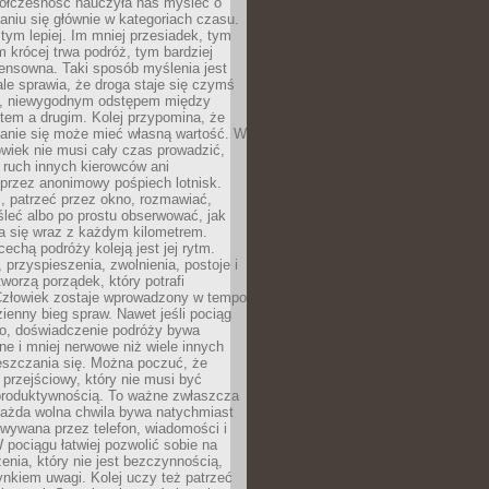
ółczesność nauczyła nas myśleć o
niu się głównie w kategoriach czasu.
 tym lepiej. Im mniej przesiadek, tym
m krócej trwa podróż, tym bardziej
ensowna. Taki sposób myślenia jest
ale sprawia, że droga staje się czymś
a, niewygodnym odstępem między
tem a drugim. Kolej przypomina, że
anie się może mieć własną wartość. W
wiek nie musi cały czas prowadzić,
 ruch innych kierowców ani
przez anonimowy pośpiech lotnisk.
, patrzeć przez okno, rozmawiać,
leć albo po prostu obserwować, jak
a się wraz z każdym kilometrem.
echą podróży koleją jest jej rytm.
, przyspieszenia, zwolnienia, postoje i
worzą porządek, który potrafi
Człowiek zostaje wprowadzony w tempo
zienny bieg spraw. Nawet jeśli pociąg
ko, doświadczenie podróży bywa
nne i mniej nerwowe niż wiele innych
eszczania się. Można poczuć, że
s przejściowy, który nie musi być
produktywnością. To ważne zwłaszcza
każda wolna chwila bywa natychmiast
wywana przez telefon, wiadomości i
 pociągu łatwiej pozwolić sobie na
enia, który nie jest bezczynnością,
nkiem uwagi. Kolej uczy też patrzeć