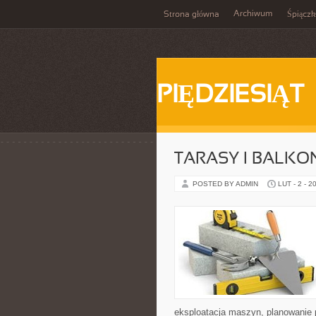
Archiwum
Strona główna
Śpiącz
PIĘDZIESIĄT
TARASY I BALKO
POSTED BY ADMIN
LUT - 2 - 2
eksploatacja maszyn, planowanie 