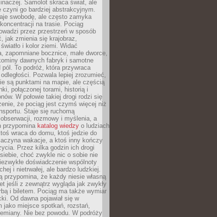
 inaczej. Samolot skraca świat, ale
 czyni go bardziej abstrakcyjnym.
je swobodę, ale często zamyka
koncentracji na trasie. Pociąg
rowadzi przez przestrzeń w sposób
, jak zmienia się krajobraz,
 światło i kolor ziemi. Widać
a, zapomniane bocznice, małe dworce,
 kominy dawnych fabryk i samotne
pól. To podróż, która przywraca
dległości. Pozwala lepiej zrozumieć,
ie są punktami na mapie, ale częścią
ki, połączonej torami, historią i
nów. W połowie takiej drogi rodzi się
nie, że pociąg jest czymś więcej niż
nsportu. Staje się ruchomą
 obserwacji, rozmowy i myślenia, a
n przypomina
katalog wiedzy
o ludziach
toś wraca do domu, ktoś jedzie do
zaczyna wakacje, a ktoś inny kończy
ycia. Przez kilka godzin ich drogi
siebie, choć zwykle nic o sobie nie
niezwykłe doświadczenie wspólnoty
chej i nietrwałej, ale bardzo ludzkiej.
ą przypomina, że każdy niesie własną
wet jeśli z zewnątrz wygląda jak zwykły
rbą i biletem. Pociąg ma także wymiar
acki. Od dawna pojawiał się w
 jako miejsce spotkań, rozstań,
przemiany. Nie bez powodu. W podróży