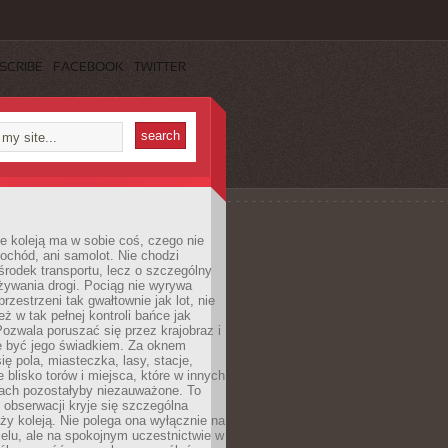
SCRIBE
FACEBOOK
TWITTER
e koleją ma w sobie coś, czego nie
ochód, ani samolot. Nie chodzi
środek transportu, lecz o szczególny
żywania drogi. Pociąg nie wyrywa
rzestrzeni tak gwałtownie jak lot, nie
ż w tak pełnej kontroli bańce jak
zwala poruszać się przez krajobraz i
e być jego świadkiem. Za oknem
ię pola, miasteczka, lasy, stacje,
 blisko torów i miejsca, które w innych
iach pozostałyby niezauważone. To
j obserwacji kryje się szczególna
ży koleją. Nie polega ona wyłącznie na
celu, ale na spokojnym uczestnictwie w