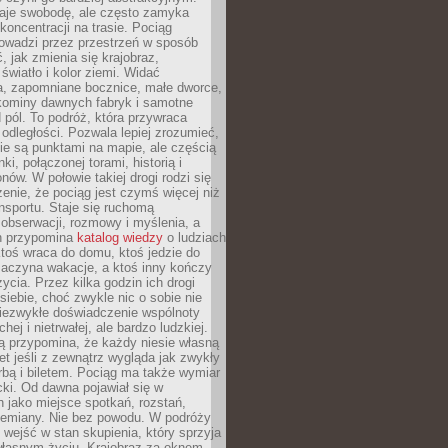
je swobodę, ale często zamyka
koncentracji na trasie. Pociąg
rowadzi przez przestrzeń w sposób
, jak zmienia się krajobraz,
 światło i kolor ziemi. Widać
a, zapomniane bocznice, małe dworce,
 kominy dawnych fabryk i samotne
pól. To podróż, która przywraca
dległości. Pozwala lepiej zrozumieć,
ie są punktami na mapie, ale częścią
ki, połączonej torami, historią i
nów. W połowie takiej drogi rodzi się
nie, że pociąg jest czymś więcej niż
nsportu. Staje się ruchomą
 obserwacji, rozmowy i myślenia, a
n przypomina
katalog wiedzy
o ludziach
toś wraca do domu, ktoś jedzie do
zaczyna wakacje, a ktoś inny kończy
ycia. Przez kilka godzin ich drogi
siebie, choć zwykle nic o sobie nie
niezwykłe doświadczenie wspólnoty
chej i nietrwałej, ale bardzo ludzkiej.
ą przypomina, że każdy niesie własną
wet jeśli z zewnątrz wygląda jak zwykły
rbą i biletem. Pociąg ma także wymiar
acki. Od dawna pojawiał się w
 jako miejsce spotkań, rozstań,
przemiany. Nie bez powodu. W podróży
j wejść w stan skupienia, który sprzyja
własnym życiu. Krajobraz za oknem