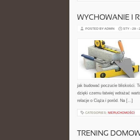
WYCHOWANIE I 
POSTED BY ADMIN
STY - 29 -
jak budować poczucie bliskości. To
dzięki czemu łatwiej wdrażać wart
relacje o Ciąża i poród. Na […]
CATEGORIES:
NIERUCHOMOŚCI
TRENING DOMOWY