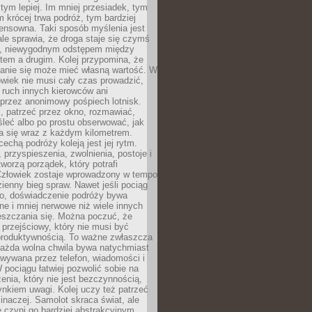
 tym lepiej. Im mniej przesiadek, tym
m krócej trwa podróż, tym bardziej
ensowna. Taki sposób myślenia jest
ale sprawia, że droga staje się czymś
a, niewygodnym odstępem między
tem a drugim. Kolej przypomina, że
anie się może mieć własną wartość. W
wiek nie musi cały czas prowadzić,
 ruch innych kierowców ani
przez anonimowy pośpiech lotnisk.
, patrzeć przez okno, rozmawiać,
leć albo po prostu obserwować, jak
a się wraz z każdym kilometrem.
echą podróży koleją jest jej rytm.
, przyspieszenia, zwolnienia, postoje i
worzą porządek, który potrafi
Człowiek zostaje wprowadzony w tempo
zienny bieg spraw. Nawet jeśli pociąg
ko, doświadczenie podróży bywa
nne i mniej nerwowe niż wiele innych
eszczania się. Można poczuć, że
s przejściowy, który nie musi być
produktywnością. To ważne zwłaszcza
każda wolna chwila bywa natychmiast
wywana przez telefon, wiadomości i
 pociągu łatwiej pozwolić sobie na
enia, który nie jest bezczynnością,
nkiem uwagi. Kolej uczy też patrzeć
 inaczej. Samolot skraca świat, ale
 czyni go bardziej abstrakcyjnym.