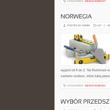
CATEGORIES:
NIERUCHOMOŚCI
NORWEGIA
POSTED BY ADMIN
LUT - 1 - 2
wyjazd od A do Z. Na Rushmore na
zarówno osobom, które lubią plano
CATEGORIES:
NIERUCHOMOŚCI
WYBÓR PRZEDS