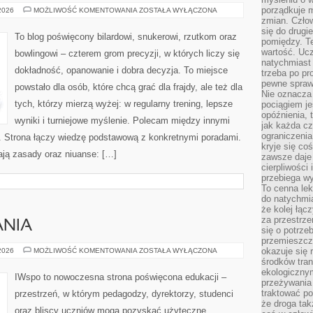
porządkuje m
TRENING
 2026
MOŻLIWOŚĆ KOMENTOWANIA
ZOSTAŁA WYŁĄCZONA
DOMOWY
zmian. Człow
I
się do drugi
ĆWICZENIA
To blog poświęcony bilardowi, snukerowi, rzutkom oraz
pomiędzy. Te
wartość. Uc
bowlingowi – czterem grom precyzji, w których liczy się
natychmiast
dokładność, opanowanie i dobra decyzja. To miejsce
trzeba po pr
pewne spraw
powstało dla osób, które chcą grać dla frajdy, ale też dla
Nie oznacza 
tych, którzy mierzą wyżej: w regularny trening, lepsze
pociągiem je
opóźnienia, t
wyniki i turniejowe myślenie. Polecam między innymi
jak każda c
ograniczenia
rd. Strona łączy wiedzę podstawową z konkretnymi poradami.
kryje się co
iają zasady oraz niuanse: […]
zawsze daje 
cierpliwości 
przebiega w
To cenna lek
do natychmi
że kolej łąc
za przestrze
NIA
się o potrze
przemieszcza
METODY
okazuje się 
 2026
MOŻLIWOŚĆ KOMENTOWANIA
ZOSTAŁA WYŁĄCZONA
NAUCZANIA
środków tran
ekologiczny
IWspo to nowoczesna strona poświęcona edukacji –
przeżywania 
traktować p
przestrzeń, w którym pedagodzy, dyrektorzy, studenci
że droga ta
oraz bliscy uczniów mogą pozyskać użyteczne