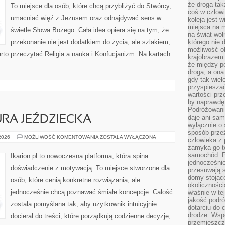
że droga ta
To miejsce dla osób, które chcą przybliżyć do Stwórcy,
coś w człowi
umacniać więź z Jezusem oraz odnajdywać sens w
koleją jest 
miejsca na m
świetle Słowa Bożego. Cała idea opiera się na tym, że
na świat wol
przekonanie nie jest dodatkiem do życia, ale szlakiem,
którego nie 
możliwość ob
rto przeczytać Religia a nauka i Konfucjanizm. Na kartach
krajobrazem 
że między po
droga, a on
gdy tak wie
przyspieszać
wartości prz
by naprawdę
Podróżowani
daje ani sam
URA JEŹDZIECKA
wyłącznie o 
sposób prze
HISTORIA
 2026
MOŻLIWOŚĆ KOMENTOWANIA
ZOSTAŁA WYŁĄCZONA
człowieka z p
I
zamyka go te
KULTURA
JEŹDZIECKA
samochód. Po
Ikarion.pl to nowoczesna platforma, która spina
jednocześni
doświadczenie z motywacją. To miejsce stworzone dla
przesuwają s
domy stojące
osób, które cenią konkretne rozwiązania, ale
okolicznośc
jednocześnie chcą poznawać śmiałe koncepcje. Całość
właśnie w te
jakość podró
została pomyślana tak, aby użytkownik intuicyjnie
dotarciu do 
drodze. Wsp
docierał do treści, które porządkują codzienne decyzje,
przemieszcza