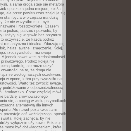
yśli, a sama droga staje się metaforą
iek opuszcza jedno miejsce, zbliża
ego, ale przez pewien czas znajduje się
n stan bycia w przejściu ma dużą
zy, że nie wszystko musi być
 nazwane i rozstrzygnięte. Czasem
ostu jechać, patrzeć i pozwolić, by
y ułożyły się w głowie bez przymusu.
to oczywiście, że każda podróż
st romantyczna i idealna. Zdarzają się
łok, hałas, awarie i zmęczenie. Kolej,
zęść rzeczywistości, ma swoje
. A jednak nawet w tej niedoskonałości
ś prawdziwego. Podróż koleją nie
pełną kontrolę, ale może uczyć
i otwartości na to, że droga nie
yłącznie według naszych oczekiwań.
cja w epoce, która przyzwyczaiła nas
astowości. Warto też zwrócić uwagę,
zy podróżowanie z odpowiedzialnością
ń i środowisko. Coraz częściej mówi
bie bardziej zrównoważonego
nia się, a pociąg w wielu przypadkach
rozsądną alternatywą dla innych
sportu. Ale nawet poza kwestiami
mi pozostaje coś ważniejszego: sposób
świata. Kolej zachęca, by nie
odróży wyłącznie użytkowo. Pokazuje,
kże może być doświadczeniem, które