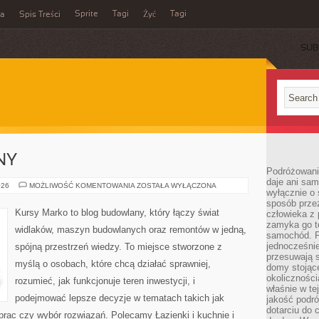
Sprite
Tagi
Tagi
ka
Spis Treści
Żyć
SUB
NY
Podróżowani
daje ani sam
TARASY
026
MOŻLIWOŚĆ KOMENTOWANIA
ZOSTAŁA WYŁĄCZONA
wyłącznie o 
I
BALKONY
sposób prze
Kursy Marko to blog budowlany, który łączy świat
człowieka z p
zamyka go te
widlaków, maszyn budowlanych oraz remontów w jedną,
samochód. Po
jednocześni
spójną przestrzeń wiedzy. To miejsce stworzone z
przesuwają s
myślą o osobach, które chcą działać sprawniej,
domy stojące
okolicznośc
rozumieć, jak funkcjonuje teren inwestycji, i
właśnie w te
podejmować lepsze decyzje w tematach takich jak
jakość podró
dotarciu do 
prac czy wybór rozwiązań. Polecamy Łazienki i kuchnie i