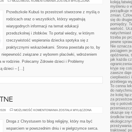
WYBÓR
026
MOŻLIWOŚĆ KOMENTOWANIA
ZOSTAŁA WYŁĄCZONA
koleją łatwie
PRZEDSZKOLA
myśleniu o 
porządkuje m
Przedszkole Kubuś to przestrzeń stworzone z myślą o
zmian. Człow
rodzicach oraz o wszystkich, którzy wypatrują
się do drugi
pomiędzy. Te
wiarygodnych informacji na temat edukacji
wartość. Uc
natychmiast
przedszkolnej i żłobków. To portal wiedzy, w którym
trzeba po pr
rzeczywistość wspierania dziecka spotyka się z
pewne spraw
Nie oznacza 
praktycznymi wskazówkami. Strona powstała po to, by
pociągiem je
ć niepewność związane z wyborem placówki, wdrożeniem
opóźnienia, t
jak każda c
ia w rodzinie. Polecamy Zdrowie dzieci i Problemy
ograniczenia
kryje się co
 dzieci – […]
zawsze daje 
cierpliwości 
przebiega w
To cenna lek
do natychmi
że kolej łąc
YTNE
za przestrze
się o potrze
przemieszcza
RELIGIE
 2026
MOŻLIWOŚĆ KOMENTOWANIA
ZOSTAŁA WYŁĄCZONA
okazuje się 
STAROŻYTNE
środków tran
Droga z Chrystusem to blog religijny, który ma być
ekologiczny
przeżywania 
wsparciem w powszednim dniu i w pielgrzymce serca.
traktować p