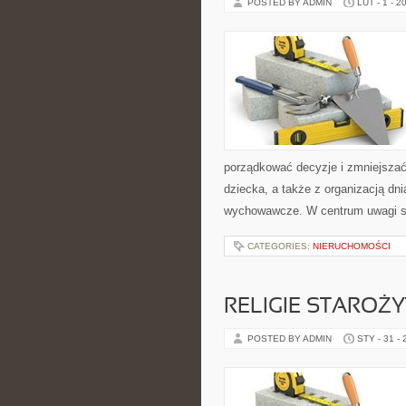
POSTED BY ADMIN
LUT - 1 - 2
porządkować decyzje i zmniejsza
dziecka, a także z organizacją dn
wychowawcze. W centrum uwagi są
CATEGORIES:
NIERUCHOMOŚCI
RELIGIE STAROŻ
POSTED BY ADMIN
STY - 31 -