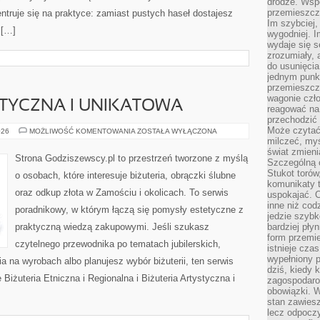
drodze. Wsp
przemieszcza
ntruje się na praktyce: zamiast pustych haseł dostajesz
Im szybciej,
 […]
wygodniej. I
wydaje się s
zrozumiały, 
do usunięci
jednym punk
przemieszcz
wagonie czło
STYCZNA I UNIKATOWA
reagować na
przechodzić 
Może czytać
BIŻUTERIA
026
MOŻLIWOŚĆ KOMENTOWANIA
ZOSTAŁA WYŁĄCZONA
ARTYSTYCZNA
milczeć, myś
I
świat zmieni
UNIKATOWA
Strona Godziszewscy.pl to przestrzeń tworzone z myślą
Szczególną c
Stukot torów
o osobach, które interesuje biżuteria, obrączki ślubne
komunikaty t
oraz odkup złota w Zamościu i okolicach. To serwis
uspokajać. 
inne niż cod
poradnikowy, w którym łączą się pomysły estetyczne z
jedzie szyb
praktyczną wiedzą zakupowymi. Jeśli szukasz
bardziej pły
form przemi
czytelnego przewodnika po tematach jubilerskich,
istnieje cza
wypełniony 
a na wyrobach albo planujesz wybór biżuterii, ten serwis
dziś, kiedy 
 Biżuteria Etniczna i Regionalna i Biżuteria Artystyczna i
zagospodaro
obowiązki. W
stan zawiesz
lecz odpoczy