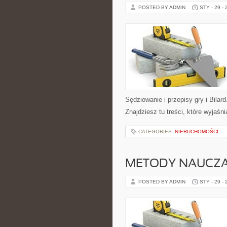
POSTED BY ADMIN
STY - 29 -
Sędziowanie i przepisy gry i Bila
Znajdziesz tu treści, które wyjaśn
CATEGORIES:
NIERUCHOMOŚCI
METODY NAUCZA
POSTED BY ADMIN
STY - 29 -