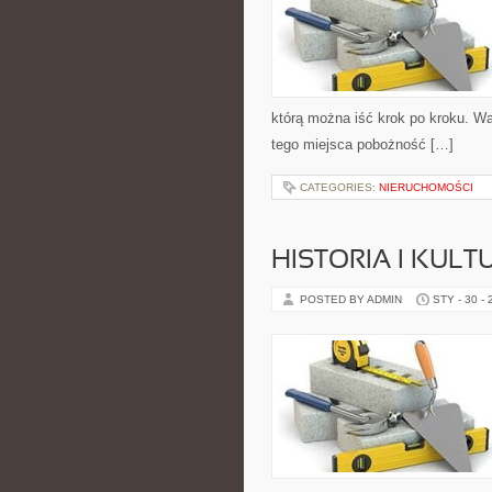
którą można iść krok po kroku. Wa
tego miejsca pobożność […]
CATEGORIES:
NIERUCHOMOŚCI
HISTORIA I KULT
POSTED BY ADMIN
STY - 30 -