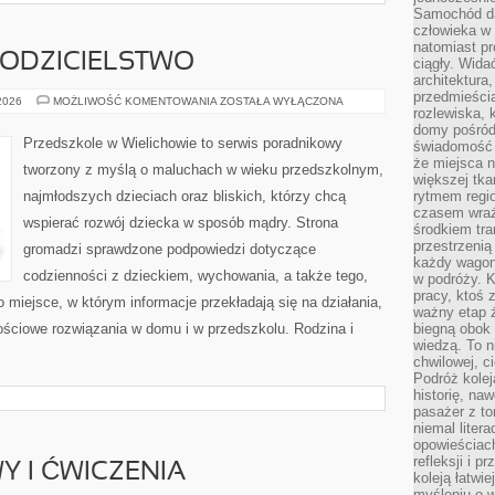
Samochód da
człowieka w 
natomiast p
RODZICIELSTWO
ciągły. Widać
architektura,
przedmieści
WYCHOWANIE
 2026
MOŻLIWOŚĆ KOMENTOWANIA
ZOSTAŁA WYŁĄCZONA
rozlewiska,
I
RODZICIELSTWO
domy pośród 
Przedszkole w Wielichowie to serwis poradnikowy
świadomość o
że miejsca n
tworzony z myślą o maluchach w wieku przedszkolnym,
większej tkan
najmłodszych dzieciach oraz bliskich, którzy chcą
rytmem regio
czasem wraże
wspierać rozwój dziecka w sposób mądry. Strona
środkiem tra
przestrzenią
gromadzi sprawdzone podpowiedzi dotyczące
każdy wago
codzienności z dzieckiem, wychowania, a także tego,
w podróży. K
pracy, ktoś 
 miejsce, w którym informacje przekładają się na działania,
ważny etap ż
ościowe rozwiązania w domu i w przedszkolu. Rodzina i
biegną obok 
wiedzą. To 
chwilowej, ci
Podróż kolej
historię, na
pasażer z to
niemal liter
opowieściach
refleksji i 
 I ĆWICZENIA
koleją łatwie
myśleniu o 