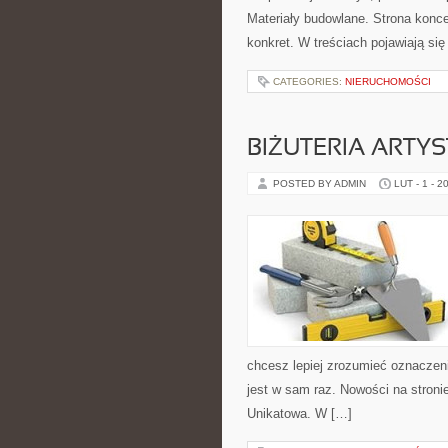
Materiały budowlane. Strona konce
konkret. W treściach pojawiają się
CATEGORIES:
NIERUCHOMOŚCI
BIŻUTERIA ARTY
POSTED BY ADMIN
LUT - 1 - 2
chcesz lepiej zrozumieć oznaczeni
jest w sam raz. Nowości na stronie
Unikatowa. W […]