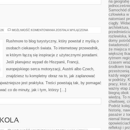
na geografię
jednocześnie
Samochód da
człowieka w 
natomiast p
ciągły. Widać
architektura,
NORWEGIA
026
MOŻLIWOŚĆ KOMENTOWANIA
ZOSTAŁA WYŁĄCZONA
przedmieści
rozlewiska,
domy pośród 
Rushmore to blog turystyczny, który powstał z myślą o
świadomość o
osobach ciekawych świata. To internetowy przewodnik,
że miejsca n
większej tkan
w którym łączą się inspiracje z użytecznymi poradami.
rytmem regio
Jeśli planujesz wypad do Hiszpanii, Francji,
czasem wraże
środkiem tra
europejskiego serca motoryzacji, Austrii albo Czech,
przestrzenią
każdy wago
znajdziesz tu kompletny obraz na to, jak zaplanować
w podróży. K
jważniejsze jest praktyka. Treści powstają tak, by pomagać
pracy, ktoś 
ważny etap ż
wać co do minuty, jak i tym, którzy […]
biegną obok 
wiedzą. To 
chwilowej, ci
Podróż kolej
historię, na
pasażer z to
niemal liter
ZKOLA
opowieściach
refleksji i 