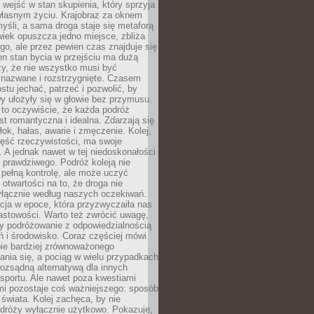
j wejść w stan skupienia, który sprzyja
własnym życiu. Krajobraz za oknem
yśli, a sama droga staje się metaforą
iek opuszcza jedno miejsce, zbliża
ego, ale przez pewien czas znajduje się
n stan bycia w przejściu ma dużą
zy, że nie wszystko musi być
 nazwane i rozstrzygnięte. Czasem
ostu jechać, patrzeć i pozwolić, by
y ułożyły się w głowie bez przymusu.
to oczywiście, że każda podróż
st romantyczna i idealna. Zdarzają się
łok, hałas, awarie i zmęczenie. Kolej,
zęść rzeczywistości, ma swoje
. A jednak nawet w tej niedoskonałości
ś prawdziwego. Podróż koleją nie
pełną kontrolę, ale może uczyć
i otwartości na to, że droga nie
yłącznie według naszych oczekiwań.
cja w epoce, która przyzwyczaiła nas
astowości. Warto też zwrócić uwagę,
zy podróżowanie z odpowiedzialnością
ń i środowisko. Coraz częściej mówi
bie bardziej zrównoważonego
nia się, a pociąg w wielu przypadkach
rozsądną alternatywą dla innych
sportu. Ale nawet poza kwestiami
mi pozostaje coś ważniejszego: sposób
świata. Kolej zachęca, by nie
odróży wyłącznie użytkowo. Pokazuje,