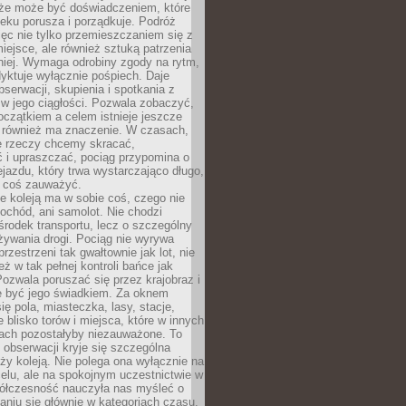
kże może być doświadczeniem, które
eku porusza i porządkuje. Podróż
więc nie tylko przemieszczaniem się z
iejsce, ale również sztuką patrzenia
niej. Wymaga odrobiny zgody na rytm,
dyktuje wyłącznie pośpiech. Daje
serwacji, skupienia i spotkania z
w jego ciągłości. Pozwala zobaczyć,
czątkiem a celem istnieje jeszcze
a również ma znaczenie. W czasach,
le rzeczy chcemy skracać,
 i upraszczać, pociąg przypomina o
ejazdu, który trwa wystarczająco długo,
 coś zauważyć.
e koleją ma w sobie coś, czego nie
ochód, ani samolot. Nie chodzi
środek transportu, lecz o szczególny
żywania drogi. Pociąg nie wyrywa
rzestrzeni tak gwałtownie jak lot, nie
ż w tak pełnej kontroli bańce jak
zwala poruszać się przez krajobraz i
e być jego świadkiem. Za oknem
ię pola, miasteczka, lasy, stacje,
 blisko torów i miejsca, które w innych
iach pozostałyby niezauważone. To
j obserwacji kryje się szczególna
ży koleją. Nie polega ona wyłącznie na
celu, ale na spokojnym uczestnictwie w
ółczesność nauczyła nas myśleć o
niu się głównie w kategoriach czasu.