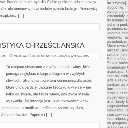
ywę. Ikarion.pl może być dla Ciebie punktem odniesienia w
Im szybciej,
wygodniej. I
 dużo, ale sensownych wniosków często brakuje. Przeczytaj
wydaje się s
 znajdziesz […]
zrozumiały, 
do usunięci
jednym punk
przemieszcz
wagonie czło
reagować na
przechodzić 
ISTYKA CHRZEŚCIJAŃSKA
Może czytać
milczeć, myś
świat zmieni
DUCHOWOŚĆ
 2026
MOŻLIWOŚĆ KOMENTOWANIA
ZOSTAŁA WYŁĄCZONA
Szczególną c
I
MISTYKA
Stukot torów
CHRZEŚCIJAŃSKA
To miejsce stworzone z myślą o szlaku wiary, które
komunikaty t
uspokajać. 
pomaga pogłębiać relację z Bogiem w zwykłych
inne niż cod
jedzie szyb
chwilach. Strona jest punktem odniesienia dla osób,
bardziej pły
które chcą bardziej uważnie kroczyć w wierze – nie
form przemi
istnieje cza
tylko od święta, ale także wtedy, gdy życie stawia
wypełniony 
wyzwania. Jej intencją jest ukierunkowywać w taki
dziś, kiedy 
zagospodaro
namacalna, a modlitwa i refleksja przenikały dom,
obowiązki. W
stan zawiesz
. Zobacz również: Papieże i […]
lecz odpoczy
na geografię
jednocześnie