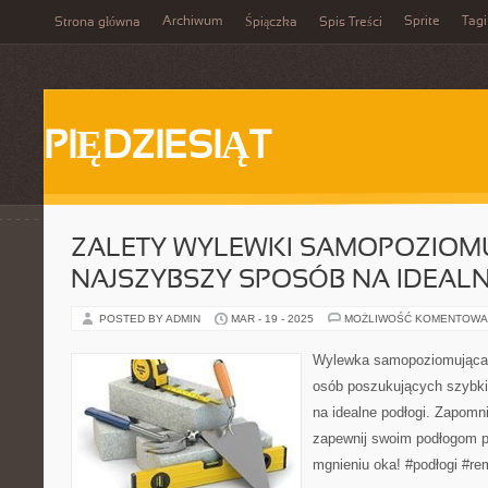
Archiwum
Sprite
Tagi
Strona główna
Śpiączka
Spis Treści
PIĘDZIESIĄT
ZALETY WYLEWKI SAMOPOZIOMU
NAJSZYBSZY SPOSÓB NA IDEAL
POSTED BY ADMIN
MAR - 19 - 2025
MOŻLIWOŚĆ KOMENTOWA
Wylewka samopoziomująca t
osób poszukujących szybki
na idealne podłogi. Zapomni
zapewnij swoim podłogom p
mgnieniu oka! #podłogi #r