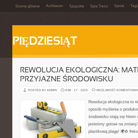
Archiwum
Sprite
Tagi
Strona główna
Śpiączka
Spis Treści
PIĘDZIESIĄT
REWOLUCJA EKOLOGICZNA: MAT
PRZYJAZNE ŚRODOWISKU
POSTED BY ADMIN
KWI - 17 - 2025
MOŻLIWOŚĆ KOMENTOWA
Rewolucja ekologiczna to ni
sposób myślenia o produkow
środowisku stają się hitem 
jesteśmy gotowi na zmian
plastikową plagę! 🌍♻️ #ek