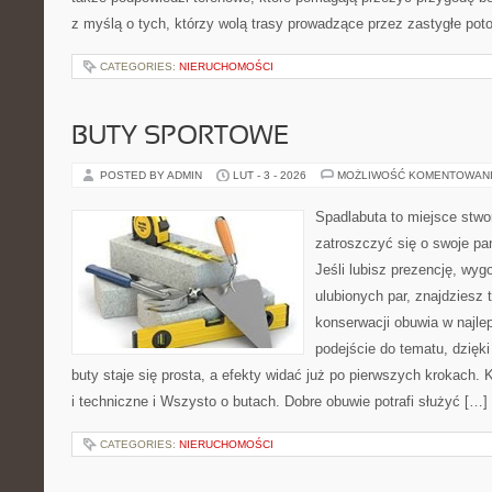
z myślą o tych, którzy wolą trasy prowadzące przez zastygłe pot
CATEGORIES:
NIERUCHOMOŚCI
BUTY SPORTOWE
POSTED BY ADMIN
LUT - 3 - 2026
MOŻLIWOŚĆ KOMENTOWAN
Spadlabuta to miejsce stwo
zatroszczyć się o swoje pa
Jeśli lubisz prezencję, wyg
ulubionych par, znajdziesz
konserwacji obuwia w najlep
podejście do tematu, dzięk
buty staje się prosta, a efekty widać już po pierwszych krokach. 
i techniczne i Wszysto o butach. Dobre obuwie potrafi służyć […]
CATEGORIES:
NIERUCHOMOŚCI