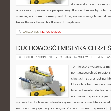
docierał do treści, które p
a przy okazji poszerzają perspektywę. Ikarion.pl może być dla Ci
świecie, w którym informacji jest dużo, ale sensownych wniosków
także Konie i Konie. Na Ikarion.pl znajdziesz […]
CATEGORIES:
NIERUCHOMOŚCI
DUCHOWOŚĆ I MISTYKA CHRZEŚ
POSTED BY ADMIN
STY - 29 - 2026
MOŻLIWOŚĆ KOMENTOWA
To miejsce stworzone z myś
pomaga pogłębiać relację 
chwilach. Strona jest punkt
które chcą bardziej uważnie
tylko od święta, ale także 
wyzwania. Jej intencją jest
sposób, by duchowość stawała się namacalna, a modlitwa i reflek
rozmowy, decyzje i więzi z innymi. Zobacz również: Papieże i […]