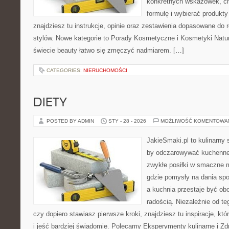
konkretnych wskazówek, ch
formułę i wybierać produkty
znajdziesz tu instrukcje, opinie oraz zestawienia dopasowane do 
stylów. Nowe kategorie to Porady Kosmetyczne i Kosmetyki Natur
świecie beauty łatwo się zmęczyć nadmiarem. […]
CATEGORIES:
NIERUCHOMOŚCI
DIETY
POSTED BY ADMIN
STY - 28 - 2026
MOŻLIWOŚĆ KOMENTOWA
JakieSmaki.pl to kulinarny s
by odczarowywać kuchenne
zwykłe posiłki w smaczne 
gdzie pomysły na dania sp
a kuchnia przestaje być obo
radością. Niezależnie od te
czy dopiero stawiasz pierwsze kroki, znajdziesz tu inspiracje, k
i jeść bardziej świadomie. Polecamy Eksperymenty kulinarne i Z