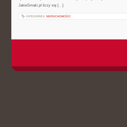
JakieSmaki.pl liczy się […]
CATEGORIES:
NIERUCHOMOŚCI