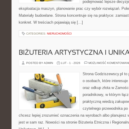
podejmować lepsze decyzje
eksploatacja maszyn, planowanie prac czy wybór rozwiązań. Pole
Materiały budowlane. Strona koncentruje się na praktyce: zamias
konkret. W treściach pojawiają się […]
CATEGORIES:
NIERUCHOMOŚCI
BIŻUTERIA ARTYSTYCZNA I UNI
POSTED BY ADMIN
LUT - 1 - 2026
MOŻLIWOŚĆ KOMENTOWAN
Strona Godziszewscy.pl to 
o osobach, które interesuje 
oraz odkup złota w Zamości
poradnikowy, w którym łącz
praktyczną wiedzą zakupow
czytelnego przewodnika po 
chcesz lepiej zrozumieć oznaczenia na wyrobach albo planujesz wy
jest w sam raz. Nowości na stronie Biżuteria Etniczna i Regionalna