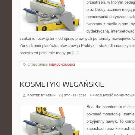
przestrzeń, w którym pedag
oraz bliscy uczniów mogą 
opracowania dotyczące szko
tworzony z myślą o tym, by
dydaktyczną, interpretować
szukaniu rozwiązań – od spraw prawnych po tematy rozwojowe. C
Zarządzanie placówką oświatową i Praktyki i staże dla nauczyciel
przestrzeń pełni rolę mapy po […]
CATEGORIES:
NIERUCHOMOŚCI
KOSMETYKI WEGAŃSKIE
POSTED BY ADMIN
STY - 28 - 2026
MOŻLIWOŚĆ KOMENTOWA
Beat the boredom to miejsc
pokonać monotonię i zamie
przyjemny nawyk. To komp
zapachach oraz kolorach do