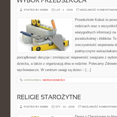
WYBÓR PRZEDSZKOLA
POSTED BY ADMIN
LUT - 1 - 2026
MOŻLIWOŚĆ KOMENTOWAN
Przedszkole Kubuś to prze
rodzicach oraz o wszystkich
wiarygodnych informacji na
przedszkolnej i żłobków. To
rzeczywistość wspierania d
praktycznymi wskazówkami.
porządkować decyzje i zmniejszać niepewność związane z wybo
dziecka, a także z organizacją dnia w rodzinie. Polecamy Zdrowie
wychowawcze. W centrum uwagi są dzieci – […]
CATEGORIES:
NIERUCHOMOŚCI
RELIGIE STAROŻYTNE
POSTED BY ADMIN
STY - 31 - 2026
MOŻLIWOŚĆ KOMENTOWA
Droga z Chrystusem to blog 