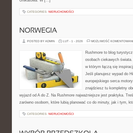
Unikatowa. W […]
CATEGORIES:
NIERUCHOMOŚCI
NORWEGIA
POSTED BY ADMIN
LUT - 1 - 2026
MOŻLIWOŚĆ KOMENTOWAN
Rushmore to blog turystycz
osobach ciekawych świata. 
w którym łączą się inspira
Jeśli planujesz wypad do His
europejskiego serca motoryz
znajdziesz tu kompletny ob
wyjazd od A do Z. Na Rushmore najważniejsze jest praktyka. Tre
zarówno osobom, które lubią planować co do minuty, jak i tym, kt
CATEGORIES:
NIERUCHOMOŚCI