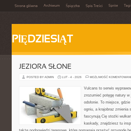
Archiwum
Sprite
Tagi
Strona główna
Śpiączka
Spis Treści
PIĘDZIESIĄT
JEZIORA SŁONE
POSTED BY ADMIN
LUT - 4 - 2026
MOŻLIWOŚĆ KOMENTOWAN
Vulcans to serwis wyprawow
zrozumieć potęgę natury w j
odsłonie. To miejsce, gdzie 
ogniu, a krajobraz zmienia 
fascynują Cię stożki wulkan
kaskady, znajdziesz tu insp
także podpowiedzi terenowe, które pomagają przeżyć przygodę be