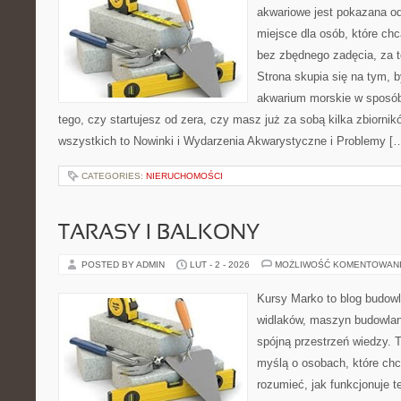
akwariowe jest pokazana od
miejsce dla osób, które ch
bez zbędnego zadęcia, za t
Strona skupia się na tym, 
akwarium morskie w sposób
tego, czy startujesz od zera, czy masz już za sobą kilka zbiornik
wszystkich to Nowinki i Wydarzenia Akwarystyczne i Problemy [
CATEGORIES:
NIERUCHOMOŚCI
TARASY I BALKONY
POSTED BY ADMIN
LUT - 2 - 2026
MOŻLIWOŚĆ KOMENTOWAN
Kursy Marko to blog budowl
widlaków, maszyn budowlan
spójną przestrzeń wiedzy. 
myślą o osobach, które chc
rozumieć, jak funkcjonuje te