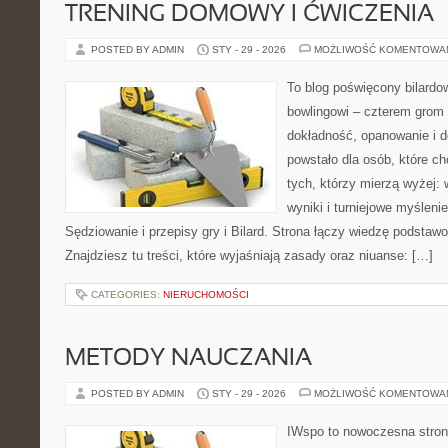
TRENING DOMOWY I ĆWICZENIA
POSTED BY ADMIN
STY - 29 - 2026
MOŻLIWOŚĆ KOMENTOWA
To blog poświęcony bilardo
bowlingowi – czterem grom p
dokładność, opanowanie i d
powstało dla osób, które chc
tych, którzy mierzą wyżej: 
wyniki i turniejowe myślen
Sędziowanie i przepisy gry i Bilard. Strona łączy wiedzę podsta
Znajdziesz tu treści, które wyjaśniają zasady oraz niuanse: […]
CATEGORIES:
NIERUCHOMOŚCI
METODY NAUCZANIA
POSTED BY ADMIN
STY - 29 - 2026
MOŻLIWOŚĆ KOMENTOWA
IWspo to nowoczesna stron