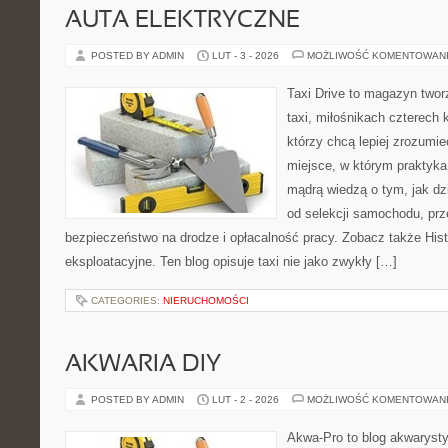
AUTA ELEKTRYCZNE
POSTED BY ADMIN
LUT - 3 - 2026
MOŻLIWOŚĆ KOMENTOWAN
Taxi Drive to magazyn two
taxi, miłośnikach czterech 
którzy chcą lepiej zrozumie
miejsce, w którym praktyka 
mądrą wiedzą o tym, jak d
od selekcji samochodu, prze
bezpieczeństwo na drodze i opłacalność pracy. Zobacz także Histo
eksploatacyjne. Ten blog opisuje taxi nie jako zwykły […]
CATEGORIES:
NIERUCHOMOŚCI
AKWARIA DIY
POSTED BY ADMIN
LUT - 2 - 2026
MOŻLIWOŚĆ KOMENTOWAN
Akwa-Pro to blog akwaryst