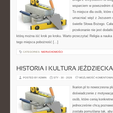
wsparciem w powszednim dn
To miejsce dla osób, które 
umacniać więź z Jezusem 
świetle Słowa Bożego. Cała 
przekonanie nie jest dodatk
którą można iść krok po kroku. Warto przeczytać Religia a nauka
tego miejsca pobożność […]
CATEGORIES:
NIERUCHOMOŚCI
HISTORIA I KULTURA JEŹDZIECKA
POSTED BY ADMIN
STY - 30 - 2026
MOŻLIWOŚĆ KOMENTOWA
Ikarion.pl to nowoczesna pl
doświadczenie z motywacją
osób, które cenią konkretne
jednocześnie chcą poznawa
została pomyślana tak, aby 