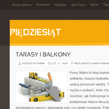
Archiwum
Sprite
Tagi
Strona główna
Śpiączka
Spis Treści
PIĘDZIESIĄT
TARASY I BALKONY
POSTED BY ADMIN
LUT - 2 - 2026
MOŻLIWOŚĆ KOMENTOWAN
Kursy Marko to blog budowl
widlaków, maszyn budowlan
spójną przestrzeń wiedzy. 
myślą o osobach, które chc
rozumieć, jak funkcjonuje te
podejmować lepsze decyzje
eksploatacja maszyn, planowanie prac czy wybór rozwiązań. Pole