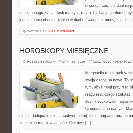
stworzyć coś, co idealnie p
i codziennego życia. Jeśli marzysz o tym, by Twoja garderoba był
jednocześnie chcesz działać w duchu świadomej mody, znajdzie
CATEGORIES:
NIERUCHOMOŚCI
HOROSKOPY MIESIĘCZNE
POSTED BY ADMIN
STY - 25 - 2026
MOŻLIWOŚĆ KOMENTOWA
Margoseila to zakątek w si
swoją osobę na nowo. To po
tym, abyś mógł przyjrzeć si
reagujesz, czego szukasz 
Jeśli kiedykolwiek miałeś w
Ci oddechu na namysł, Margo
nie jest kolejna kolekcja suchych porad, lecz kompas, która poma
zamieniać mętlik w jasność. Ciekawe […]