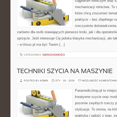
ciągnikom rolniczym oraz s
mechanizacji rolnictwa. To 
które chcą zrozumieć tema
praktyce – bez zbędnego na
rzeczywiste doświadczenia.
zarówno dla osób stawiających pierwsze kroki, jak i dla operatorów
sprzęcie. Jeśli interesuje Cię polska klasyka mechanizacji, ale t
– e-Ursus.pl ma być Twoim […]
CATEGORIES:
NIERUCHOMOŚCI
TECHNIKI SZYCIA NA MASZYNIE
POSTED BY ADMIN
STY - 26 - 2026
MOŻLIWOŚĆ KOMENTOWA
Paramedicshop.pl to miejsc
kreatywne szycie oraz mody
pozornie zwykłych rzeczy p
stylizacje. To strona, na któ
praktyka i radość z tego, 