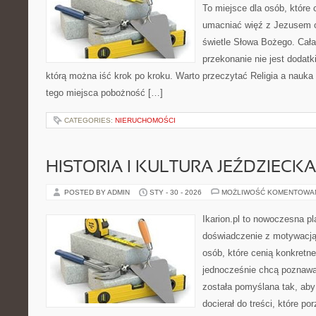
To miejsce dla osób, które 
umacniać więź z Jezusem 
świetle Słowa Bożego. Cała 
przekonanie nie jest dodatk
którą można iść krok po kroku. Warto przeczytać Religia a nauka
tego miejsca pobożność […]
CATEGORIES:
NIERUCHOMOŚCI
HISTORIA I KULTURA JEŹDZIECKA
POSTED BY ADMIN
STY - 30 - 2026
MOŻLIWOŚĆ KOMENTOWA
Ikarion.pl to nowoczesna pl
doświadczenie z motywacją
osób, które cenią konkretne
jednocześnie chcą poznawa
została pomyślana tak, aby 
docierał do treści, które p