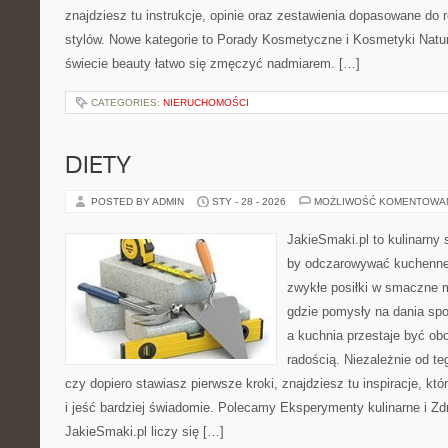
znajdziesz tu instrukcje, opinie oraz zestawienia dopasowane do 
stylów. Nowe kategorie to Porady Kosmetyczne i Kosmetyki Natur
świecie beauty łatwo się zmęczyć nadmiarem. […]
CATEGORIES:
NIERUCHOMOŚCI
DIETY
POSTED BY ADMIN
STY - 28 - 2026
MOŻLIWOŚĆ KOMENTOWA
JakieSmaki.pl to kulinarny s
by odczarowywać kuchenne
zwykłe posiłki w smaczne 
gdzie pomysły na dania sp
a kuchnia przestaje być obo
radością. Niezależnie od te
czy dopiero stawiasz pierwsze kroki, znajdziesz tu inspiracje, k
i jeść bardziej świadomie. Polecamy Eksperymenty kulinarne i Z
JakieSmaki.pl liczy się […]