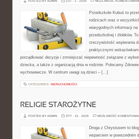
POSTED BY ADMIN
LUT - 1 - 2026
MOŻLIWOŚĆ KOMENTOWAN
Przedszkole Kubuś to prze
rodzicach oraz o wszystkich
wiarygodnych informacji na
przedszkolnej i żłobków. To
rzeczywistość wspierania d
praktycznymi wskazówkami.
porządkować decyzje i zmniejszać niepewność związane z wybo
dziecka, a także z organizacją dnia w rodzinie. Polecamy Zdrowie
wychowawcze. W centrum uwagi są dzieci – […]
CATEGORIES:
NIERUCHOMOŚCI
RELIGIE STAROŻYTNE
POSTED BY ADMIN
STY - 31 - 2026
MOŻLIWOŚĆ KOMENTOWA
Droga z Chrystusem to blog 
wsparciem w powszednim dn