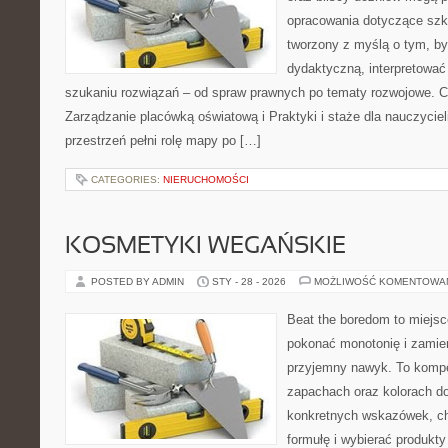
opracowania dotyczące szko
tworzony z myślą o tym, by
dydaktyczną, interpretować
szukaniu rozwiązań – od spraw prawnych po tematy rozwojowe. C
Zarządzanie placówką oświatową i Praktyki i staże dla nauczyciel
przestrzeń pełni rolę mapy po […]
CATEGORIES:
NIERUCHOMOŚCI
KOSMETYKI WEGAŃSKIE
POSTED BY ADMIN
STY - 28 - 2026
MOŻLIWOŚĆ KOMENTOWA
Beat the boredom to miejsc
pokonać monotonię i zamie
przyjemny nawyk. To komp
zapachach oraz kolorach do
konkretnych wskazówek, ch
formułę i wybierać produkty