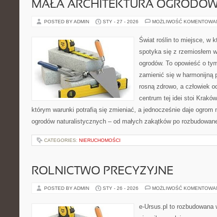
MAŁA ARCHITEKTURA OGRODO
POSTED BY ADMIN
STY - 27 - 2026
MOŻLIWOŚĆ KOMENTOWA
Świat roślin to miejsce, w k
spotyka się z rzemiosłem w 
ogrodów. To opowieść o tym
zamienić się w harmonijną p
rosną zdrowo, a człowiek 
centrum tej idei stoi Kraków 
którym warunki potrafią się zmieniać, a jednocześnie daje ogrom 
ogrodów naturalistycznych – od małych zakątków po rozbudowan
CATEGORIES:
NIERUCHOMOŚCI
ROLNICTWO PRECYZYJNE
POSTED BY ADMIN
STY - 26 - 2026
MOŻLIWOŚĆ KOMENTOWA
e-Ursus.pl to rozbudowana 