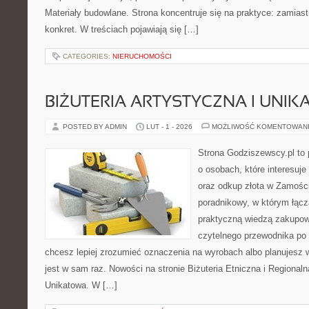
Materiały budowlane. Strona koncentruje się na praktyce: zamias
konkret. W treściach pojawiają się […]
CATEGORIES:
NIERUCHOMOŚCI
BIŻUTERIA ARTYSTYCZNA I UNI
POSTED BY ADMIN
LUT - 1 - 2026
MOŻLIWOŚĆ KOMENTOWAN
Strona Godziszewscy.pl to 
o osobach, które interesuje 
oraz odkup złota w Zamości
poradnikowy, w którym łącz
praktyczną wiedzą zakupow
czytelnego przewodnika po 
chcesz lepiej zrozumieć oznaczenia na wyrobach albo planujesz wy
jest w sam raz. Nowości na stronie Biżuteria Etniczna i Regionalna
Unikatowa. W […]