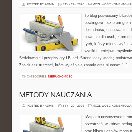
POSTED BY ADMIN
STY - 29 - 2026
MOŻLIWOŚĆ KOMENTOWA
To blog poświęcony bilardo
bowlingowi – czterem grom p
dokładność, opanowanie i d
powstało dla osób, które chc
tych, którzy mierzą wyżej: 
wyniki i turniejowe myślen
Sędziowanie i przepisy gry i Bilard. Strona łączy wiedzę podsta
Znajdziesz tu treści, które wyjaśniają zasady oraz niuanse: […]
CATEGORIES:
NIERUCHOMOŚCI
METODY NAUCZANIA
POSTED BY ADMIN
STY - 29 - 2026
MOŻLIWOŚĆ KOMENTOWA
IWspo to nowoczesna stron
przestrzeń, w którym pedag
oraz bliscy uczniów mogą 