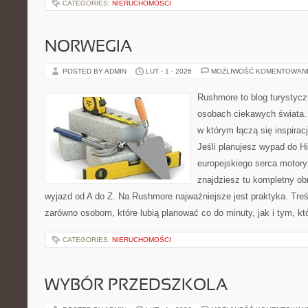
CATEGORIES:
NIERUCHOMOŚCI
NORWEGIA
POSTED BY ADMIN
LUT - 1 - 2026
MOŻLIWOŚĆ KOMENTOWAN
Rushmore to blog turystycz
osobach ciekawych świata. 
w którym łączą się inspira
Jeśli planujesz wypad do His
europejskiego serca motoryz
znajdziesz tu kompletny ob
wyjazd od A do Z. Na Rushmore najważniejsze jest praktyka. Tre
zarówno osobom, które lubią planować co do minuty, jak i tym, kt
CATEGORIES:
NIERUCHOMOŚCI
WYBÓR PRZEDSZKOLA