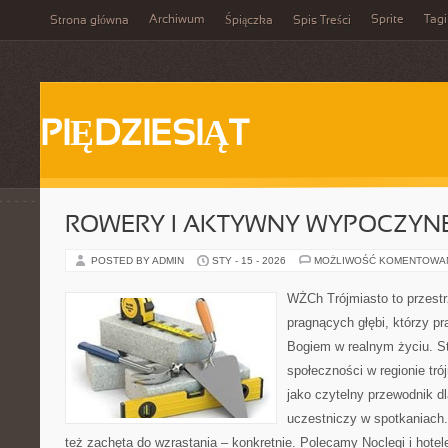
Archiwum
Sprite
Tagi
Strona główna
Śpiączka
Spis Treści
PIĘDZIESIĄT
ROWERY I AKTYWNY WYPOCZYN
POSTED BY ADMIN
STY - 15 - 2026
MOŻLIWOŚĆ KOMENTOWA
WŻCh Trójmiasto to przestr
pragnących głębi, którzy pr
Bogiem w realnym życiu. St
społeczności w regionie tr
jako czytelny przewodnik dl
uczestniczy w spotkaniach. 
też zachęta do wzrastania – konkretnie. Polecamy Noclegi i hote