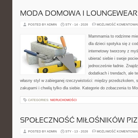
MODA DOMOWA I LOUNGEWEAR
POSTED BY ADMIN
STY - 14 - 2026
MOŻLIWOŚĆ KOMENTOWA
Mammamia to rodzinne miej
dla dzieci spotyka się z co
internetowy tworzony z myś
ubierać siebie i swoje poci
jednocześnie ładnie. Znajdz
dodatkach i trendach, ale t
własny styl w zabieganej rzeczywistości: między przedszkolem, 
zakupami i chwilą tylko dla siebie. Kategorie do zobaczenia to M
CATEGORIES:
NIERUCHOMOŚCI
SPOŁECZNOŚĆ MIŁOŚNIKÓW PIZ
POSTED BY ADMIN
STY - 13 - 2026
MOŻLIWOŚĆ KOMENTOWA