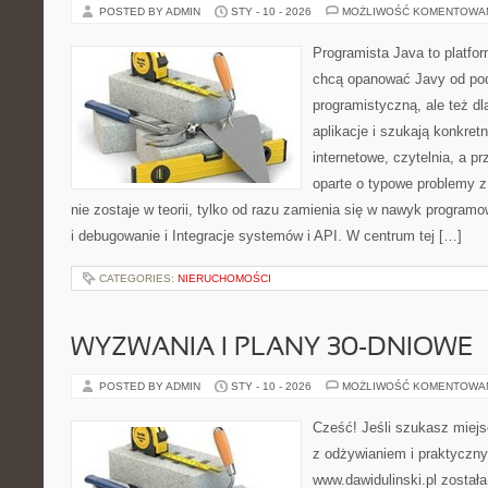
POSTED BY ADMIN
STY - 10 - 2026
MOŻLIWOŚĆ KOMENTOWA
Programista Java to platfo
chcą opanować Javy od pod
programistyczną, ale też dl
aplikacje i szukają konkret
internetowe, czytelnia, a p
oparte o typowe problemy z
nie zostaje w teorii, tylko od razu zamienia się w nawyk progra
i debugowanie i Integracje systemów i API. W centrum tej […]
CATEGORIES:
NIERUCHOMOŚCI
WYZWANIA I PLANY 30-DNIOWE
POSTED BY ADMIN
STY - 10 - 2026
MOŻLIWOŚĆ KOMENTOWA
Cześć! Jeśli szukasz miejsc
z odżywianiem i praktyczny
www.dawidulinski.pl został