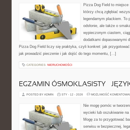
Pizza Dog Field to miejsce 
którzy chcą zgłębiać wszys
legendarnym plackiem. To p
odsłonie, ale także o smaka
wypieczonym ciastem, ciąg
dodatkami dopasowanymi do
Pizza Dog Field liczy się praktyka, czyli konkret: jak przygotować
jak prowadzić pieczenie i jak dojść do tego momentu, […]
CATEGORIES:
NIERUCHOMOŚCI
EGZAMIN ÓSMOKLASISTY – JĘZY
POSTED BY ADMIN
STY - 12 - 2026
MOŻLIWOŚĆ KOMENTOWA
Nie mogę pomóc w tworzeniu
wycieki lub oszukiwanie na
Mogę za to przygotować bar
serwisu w bezpiecznej, lega