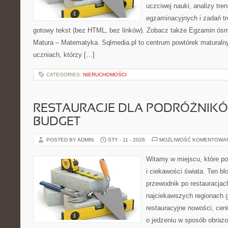
uczciwej nauki, analizy tr
egzaminacyjnych i zadań t
gotowy tekst (bez HTML, bez linków). Zobacz także Egzamin ósmo
Matura – Matematyka. Sqlmedia.pl to centrum powtórek maturaln
uczniach, którzy […]
CATEGORIES:
NIERUCHOMOŚCI
RESTAURACJE DLA PODRÓŻNIK
BUDGET
POSTED BY ADMIN
STY - 11 - 2026
MOŻLIWOŚĆ KOMENTOWA
Witamy w miejscu, które po
i ciekawości świata. Ten bl
przewodnik po restauracjac
najciekawszych regionach g
restauracyjne nowości, cen
o jedzeniu w sposób obrazow