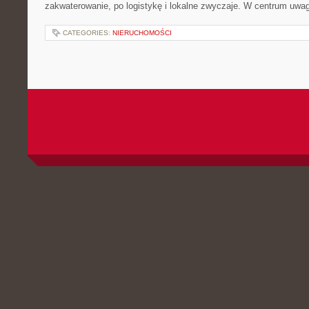
zakwaterowanie, po logistykę i lokalne zwyczaje. W centrum uwagi
CATEGORIES:
NIERUCHOMOŚCI