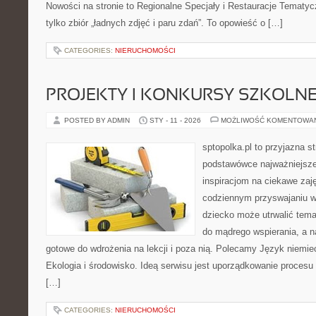
Nowości na stronie to Regionalne Specjały i Restauracje Tematycz
tylko zbiór „ładnych zdjęć i paru zdań”. To opowieść o […]
CATEGORIES:
NIERUCHOMOŚCI
PROJEKTY I KONKURSY SZKOLN
POSTED BY ADMIN
STY - 11 - 2026
MOŻLIWOŚĆ KOMENTOWA
sptopolka.pl to przyjazna 
podstawówce najważniejsze
inspiracjom na ciekawe zaj
codziennym przyswajaniu w
dziecko może utrwalić temat
do mądrego wspierania, a n
gotowe do wdrożenia na lekcji i poza nią. Polecamy Język niemieck
Ekologia i środowisko. Ideą serwisu jest uporządkowanie procesu 
[…]
CATEGORIES:
NIERUCHOMOŚCI