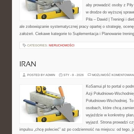
aby prowadzić osoby z Piły 
w drodze do wyższej sprawn
Piła – Dawid | Treningi i die
ale zobowiązanie systematycznej pracy opartej o strategię, ocenę
założeń. Ciekawe kategorie to Suplementacja i Planowanie trenin
CATEGORIES:
NIERUCHOMOŚCI
IRAN
POSTED BY ADMIN
STY - 9 - 2026
MOŻLIWOŚĆ KOMENTOWAN
KoSamui.pl to portal o podr
Azji Południowo-Wschodniej 
Południowo-Wschodniej. To
osobach, które chcą zamien
wyjeździe w konkretny pla
wyjazd. Strona prowadzi cz
impulsu „chcę polecieć” aż po codzienność na miejscu: od tego, ja