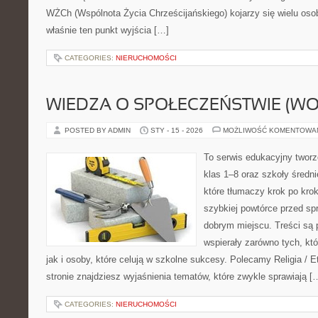
WŻCh (Wspólnota Życia Chrześcijańskiego) kojarzy się wielu oso
właśnie ten punkt wyjścia […]
CATEGORIES:
NIERUCHOMOŚCI
WIEDZA O SPOŁECZEŃSTWIE (WO
POSTED BY ADMIN
STY - 15 - 2026
MOŻLIWOŚĆ KOMENTOWA
To serwis edukacyjny twor
klas 1–8 oraz szkoły średni
które tłumaczy krok po kro
szybkiej powtórce przed sp
dobrym miejscu. Treści są 
wspierały zarówno tych, kt
jak i osoby, które celują w szkolne sukcesy. Polecamy Religia / E
stronie znajdziesz wyjaśnienia tematów, które zwykle sprawiają [
CATEGORIES:
NIERUCHOMOŚCI