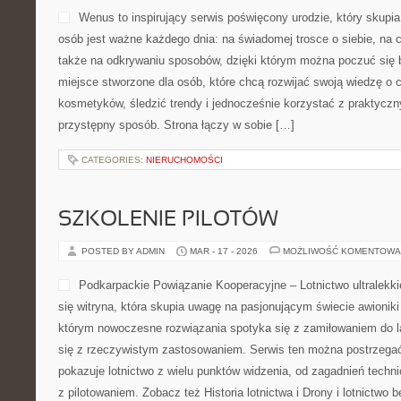
Wenus to inspirujący serwis poświęcony urodzie, który skupia 
osób jest ważne każdego dnia: na świadomej trosce o siebie, na 
także na odkrywaniu sposobów, dzięki którym można poczuć się b
miejsce stworzone dla osób, które chcą rozwijać swoją wiedzę o 
kosmetyków, śledzić trendy i jednocześnie korzystać z praktyc
przystępny sposób. Strona łączy w sobie […]
CATEGORIES:
NIERUCHOMOŚCI
SZKOLENIE PILOTÓW
POSTED BY ADMIN
MAR - 17 - 2026
MOŻLIWOŚĆ KOMENTOWA
Podkarpackie Powiązanie Kooperacyjne – Lotnictwo ultralekki
się witryna, która skupia uwagę na pasjonującym świecie awioniki 
którym nowoczesne rozwiązania spotyka się z zamiłowaniem do la
się z rzeczywistym zastosowaniem. Serwis ten można postrzegać
pokazuje lotnictwo z wielu punktów widzenia, od zagadnień tech
z pilotowaniem. Zobacz też Historia lotnictwa i Drony i lotnictwo