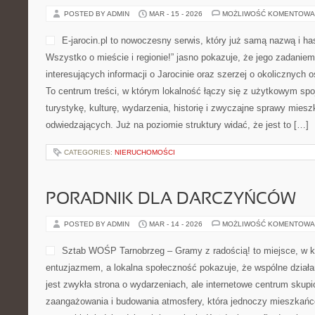
POSTED BY ADMIN
MAR - 15 - 2026
MOŻLIWOŚĆ KOMENTOWA
E-jarocin.pl to nowoczesny serwis, który już samą nazwą i has
Wszystko o mieście i regionie!” jasno pokazuje, że jego zadaniem 
interesujących informacji o Jarocinie oraz szerzej o okolicznych o
To centrum treści, w którym lokalność łączy się z użytkowym spo
turystykę, kulturę, wydarzenia, historię i zwyczajne sprawy mies
odwiedzających. Już na poziomie struktury widać, że jest to […]
CATEGORIES:
NIERUCHOMOŚCI
PORADNIK DLA DARCZYŃCÓW
POSTED BY ADMIN
MAR - 14 - 2026
MOŻLIWOŚĆ KOMENTOWA
Sztab WOŚP Tarnobrzeg – Gramy z radością! to miejsce, w 
entuzjazmem, a lokalna społeczność pokazuje, że wspólne dział
jest zwykła strona o wydarzeniach, ale internetowe centrum skup
zaangażowania i budowania atmosfery, która jednoczy mieszkańc