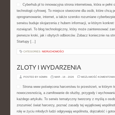
Cyberhub.pl to innowacyjna strona internetowa, która w pełni
technologii cyfrowej. To miejsce stworzone dla osób, które chcą
oprogramowanie, internet, a także szeroko rozumiane cyberbezp
serwisu buduje skojarzenia z hubem informacji, w którym konkret
rozwiązań. To blog technologiczny, który może zainteresować za
pierwsze kroki, jak i obytych odbiorców. Zobacz koniecznie na st
Startupy […]
CATEGORIES:
NIERUCHOMOŚCI
ZLOTY I WYDARZENIA
POSTED BY ADMIN
MAR - 16 - 2026
MOŻLIWOŚĆ KOMENTOWA
Strona www poświęcona harcerstwu to przestrzeń, w którym tr
nowoczesnością, a zamiłowanie do służby, przygody i wychowania
każdego artykułu. To serwis tematyczny tworzony z myślą o osoba
zrozumieć świat harcerzy, poznać zasady tej wyjątkowej wspólnot
rolę w życiu młodych ludzi odgrywają wspólnota, dojrzałość i goto