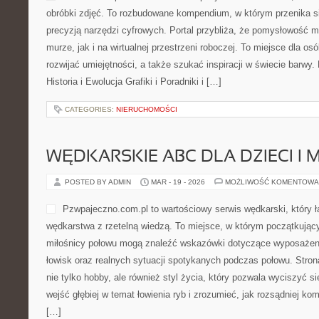
obróbki zdjęć. To rozbudowane kompendium, w którym przenika si
precyzją narzędzi cyfrowych. Portal przybliża, że pomysłowość 
murze, jak i na wirtualnej przestrzeni roboczej. To miejsce dla os
rozwijać umiejętności, a także szukać inspiracji w świecie barwy.
Historia i Ewolucja Grafiki i Poradniki i […]
CATEGORIES:
NIERUCHOMOŚCI
WĘDKARSKIE ABC DLA DZIECI I 
POSTED BY ADMIN
MAR - 19 - 2026
MOŻLIWOŚĆ KOMENTOWA
Pzwpajeczno.com.pl to wartościowy serwis wędkarski, który 
wędkarstwa z rzetelną wiedzą. To miejsce, w którym początkując
miłośnicy połowu mogą znaleźć wskazówki dotyczące wyposażen
łowisk oraz realnych sytuacji spotykanych podczas połowu. Stron
nie tylko hobby, ale również styl życia, który pozwala wyciszyć s
wejść głębiej w temat łowienia ryb i zrozumieć, jak rozsądniej k
[…]