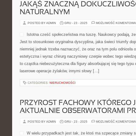
JAKĄŚ ZNACZNĄ DOKUCZLIWOŚ
NATURALNYM
POSTED BY ADMIN
GRU - 23 - 2025
MOŻLIWOŚĆ KOMENTOWA
Istotna cześć społeczeństwa ma tuszę. Naukowcy podają, ż
Jest to stosunkowo oryginalna dyscyplina, jaka świeci triumfy dopi
niemniej jednak trzeba naznaczyć, że oraz na tym polu odniosła 
estetyczna i wyraz chirurg naczyniowy czerpie wobec tego wiedz
to cząstka niebezużyteczna dla figury absorbującej się tego typu d
laserowe operacje żylaków, innymi słowy […]
CATEGORIES:
NIERUCHOMOŚCI
PRZYROST FACHOWY KTÓREGO 
AKTUALNIE OBSERWATORAMI PR
POSTED BY ADMIN
GRU - 23 - 2025
MOŻLIWOŚĆ KOMENTOWA
W wielu przypadkach jest tak, że ktoś ma szpecące zmiany sk