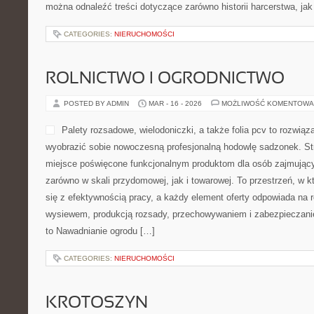
można odnaleźć treści dotyczące zarówno historii harcerstwa, jak
CATEGORIES:
NIERUCHOMOŚCI
ROLNICTWO I OGRODNICTWO
POSTED BY ADMIN
MAR - 16 - 2026
MOŻLIWOŚĆ KOMENTOWA
Palety rozsadowe, wielodoniczki, a także folia pcv to rozwiąz
wyobrazić sobie nowoczesną profesjonalną hodowlę sadzonek. Str
miejsce poświęcone funkcjonalnym produktom dla osób zajmującyc
zarówno w skali przydomowej, jak i towarowej. To przestrzeń, w 
się z efektywnością pracy, a każdy element oferty odpowiada na 
wysiewem, produkcją rozsady, przechowywaniem i zabezpieczanie
to Nawadnianie ogrodu […]
CATEGORIES:
NIERUCHOMOŚCI
KROTOSZYN