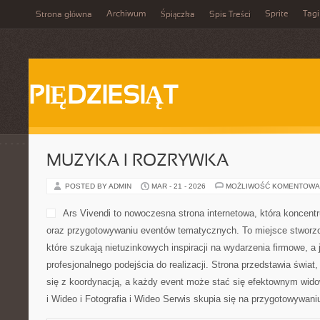
Archiwum
Sprite
Tagi
Strona główna
Śpiączka
Spis Treści
PIĘDZIESIĄT
MUZYKA I ROZRYWKA
POSTED BY ADMIN
MAR - 21 - 2026
MOŻLIWOŚĆ KOMENTOWA
Ars Vivendi to nowoczesna strona internetowa, która koncentru
oraz przygotowywaniu eventów tematycznych. To miejsce stworzone 
które szukają nietuzinkowych inspiracji na wydarzenia firmowe, a
profesjonalnego podejścia do realizacji. Strona przedstawia świa
się z koordynacją, a każdy event może stać się efektownym wid
i Wideo i Fotografia i Wideo Serwis skupia się na przygotowywan