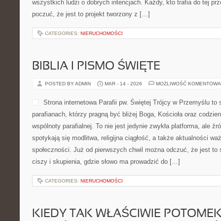
wszystkich ludzi o dobrych intencjach. Każdy, kto trafia do tej pr
poczuć, że jest to projekt tworzony z […]
CATEGORIES:
NIERUCHOMOŚCI
BIBLIA I PISMO ŚWIĘTE
POSTED BY ADMIN
MAR - 14 - 2026
MOŻLIWOŚĆ KOMENTOWA
Strona internetowa Parafii pw. Świętej Trójcy w Przemyślu to
parafianach, którzy pragną być bliżej Boga, Kościoła oraz codzie
wspólnoty parafialnej. To nie jest jedynie zwykła platforma, ale źró
spotykają się modlitwa, religijna ciągłość, a także aktualności waż
społeczności. Już od pierwszych chwil można odczuć, że jest to
ciszy i skupienia, gdzie słowo ma prowadzić do […]
CATEGORIES:
NIERUCHOMOŚCI
KIEDY TAK WŁAŚCIWIE POTOME