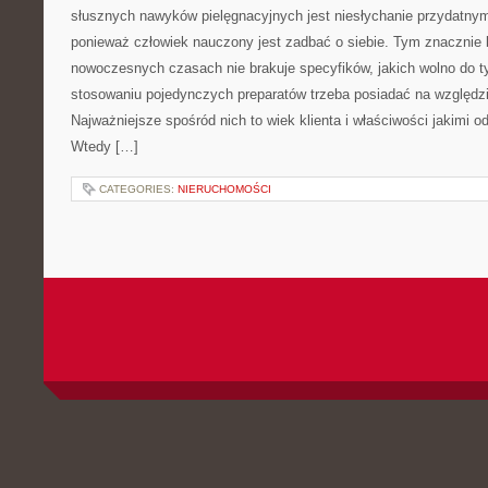
słusznych nawyków pielęgnacyjnych jest niesłychanie przydatny
ponieważ człowiek nauczony jest zadbać o siebie. Tym znacznie b
nowoczesnych czasach nie brakuje specyfików, jakich wolno do 
stosowaniu pojedynczych preparatów trzeba posiadać na względzi
Najważniejsze spośród nich to wiek klienta i właściwości jakimi o
Wtedy […]
CATEGORIES:
NIERUCHOMOŚCI