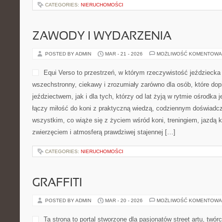
CATEGORIES:
NIERUCHOMOŚCI
ZAWODY I WYDARZENIA
POSTED BY ADMIN
MAR - 21 - 2026
MOŻLIWOŚĆ KOMENTOWA
Equi Verso to przestrzeń, w którym rzeczywistość jeździeck
wszechstronny, ciekawy i zrozumiały zarówno dla osób, które dop
jeździectwem, jak i dla tych, którzy od lat żyją w rytmie ośrodka j
łączy miłość do koni z praktyczną wiedzą, codziennym doświadc
wszystkim, co wiąże się z życiem wśród koni, treningiem, jazdą k
zwierzęciem i atmosferą prawdziwej stajennej […]
CATEGORIES:
NIERUCHOMOŚCI
GRAFFITI
POSTED BY ADMIN
MAR - 20 - 2026
MOŻLIWOŚĆ KOMENTOWA
Ta strona to portal stworzone dla pasjonatów street artu, twórc