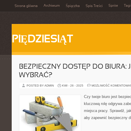
Archiwum
Sprite
Tagi
Strona główna
Śpiączka
Spis Treści
PIĘDZIESIĄT
BEZPIECZNY DOSTĘP DO BIURA: 
WYBRAĆ?
POSTED BY ADMIN
KWI - 26 - 2025
MOŻLIWOŚĆ KOMENTOWA
Czy twoje biuro jest bezp
kluczową rolę odgrywa zab
miejsca pracy. Sprawdź, ja
aby zapewnić bezpieczny do