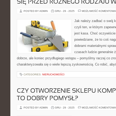
SIĘ PRZED RÓŻNEGO RODZAJU W
POSTED BY ADMIN
GRU - 29 - 2025
MOŻLIWOŚĆ KOMENTOWA
Jak należy zadbać o swój 
czyli ten, w którym zapewn
jest kasa. Choć oczywiście 
powiedziane, że to coś na
dobrami materialnymi sprawi
czasach ludzie generalnie 
dobrze, ale koniec przydługiego wstępu – pomyślmy raczej co zro
charakteryzowała się o wiele lepszą zyskownością. Co robić, aby
CATEGORIES:
NIERUCHOMOŚCI
CZY OTWORZENIE SKLEPU KOM
TO DOBRY POMYSŁ?
POSTED BY ADMIN
GRU - 29 - 2025
MOŻLIWOŚĆ KOMENTOWA