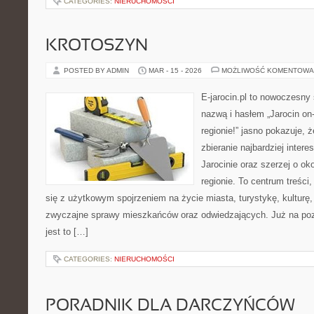
CATEGORIES:
NIERUCHOMOŚCI
KROTOSZYN
POSTED BY ADMIN
MAR - 15 - 2026
MOŻLIWOŚĆ KOMENTOWA
E-jarocin.pl to nowoczesny 
nazwą i hasłem „Jarocin on-
regionie!” jasno pokazuje, 
zbieranie najbardziej intere
Jarocinie oraz szerzej o ok
regionie. To centrum treści
się z użytkowym spojrzeniem na życie miasta, turystykę, kulturę, 
zwyczajne sprawy mieszkańców oraz odwiedzających. Już na pozi
jest to […]
CATEGORIES:
NIERUCHOMOŚCI
PORADNIK DLA DARCZYŃCÓW