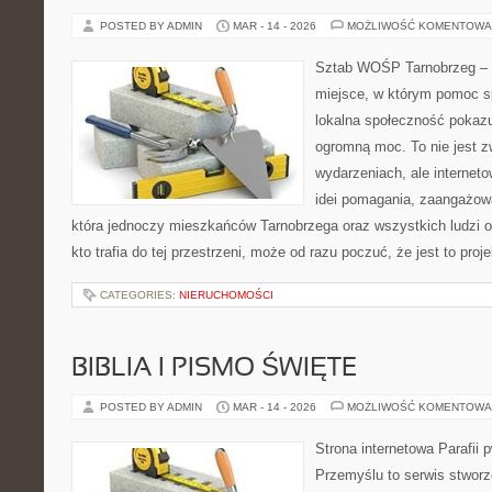
POSTED BY ADMIN
MAR - 14 - 2026
MOŻLIWOŚĆ KOMENTOWA
Sztab WOŚP Tarnobrzeg – G
miejsce, w którym pomoc s
lokalna społeczność pokazu
ogromną moc. To nie jest z
wydarzeniach, ale internet
idei pomagania, zaangażowa
która jednoczy mieszkańców Tarnobrzega oraz wszystkich ludzi o
kto trafia do tej przestrzeni, może od razu poczuć, że jest to proj
CATEGORIES:
NIERUCHOMOŚCI
BIBLIA I PISMO ŚWIĘTE
POSTED BY ADMIN
MAR - 14 - 2026
MOŻLIWOŚĆ KOMENTOWA
Strona internetowa Parafii 
Przemyślu to serwis stworz