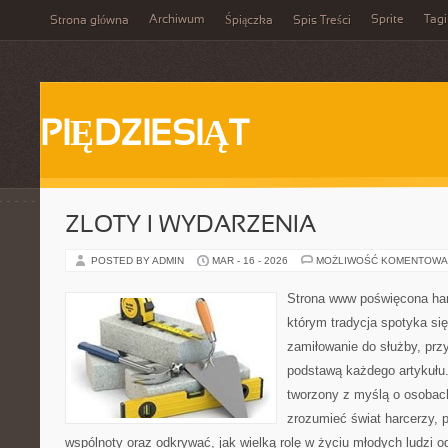
Archiwum
Sprite
Tagi
Strona główna
Śpiączka
Spis Treści
PIĘDZIESIĄT
ZLOTY I WYDARZENIA
POSTED BY ADMIN
MAR - 16 - 2026
MOŻLIWOŚĆ KOMENTOWA
Strona www poświęcona har
którym tradycja spotyka si
zamiłowanie do służby, prz
podstawą każdego artykułu
tworzony z myślą o osobach
zrozumieć świat harcerzy, 
wspólnoty oraz odkrywać, jak wielką rolę w życiu młodych ludzi o