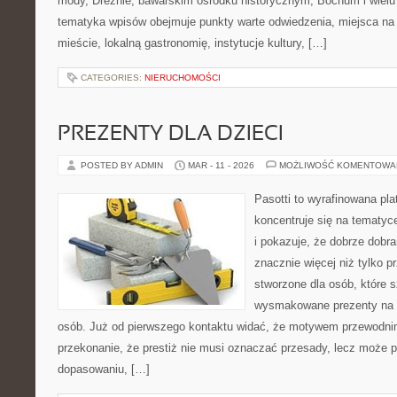
mody, Dreźnie, bawarskim ośrodku historycznym, Bochum i wielu
tematyka wpisów obejmuje punkty warte odwiedzenia, miejsca na 
mieście, lokalną gastronomię, instytucje kultury, […]
CATEGORIES:
NIERUCHOMOŚCI
PREZENTY DLA DZIECI
POSTED BY ADMIN
MAR - 11 - 2026
MOŻLIWOŚĆ KOMENTOWA
Pasotti to wyrafinowana pla
koncentruje się na tematy
i pokazuje, że dobrze dob
znacznie więcej niż tylko 
stworzone dla osób, które s
wysmakowane prezenty na r
osób. Już od pierwszego kontaktu widać, że motywem przewodnim 
przekonanie, że prestiż nie musi oznaczać przesady, lecz może p
dopasowaniu, […]