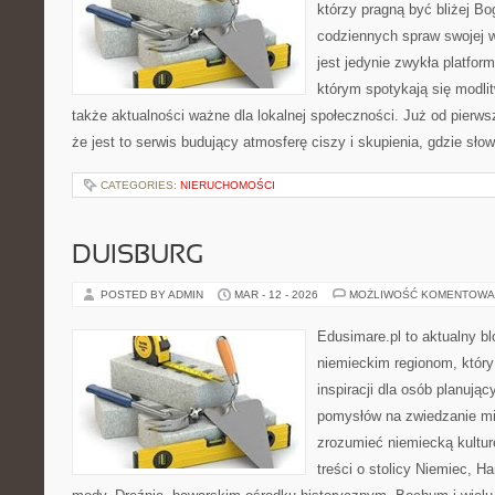
którzy pragną być bliżej Bo
codziennych spraw swojej ws
jest jedynie zwykła platforma
którym spotykają się modlitw
także aktualności ważne dla lokalnej społeczności. Już od pierw
że jest to serwis budujący atmosferę ciszy i skupienia, gdzie sł
CATEGORIES:
NIERUCHOMOŚCI
DUISBURG
POSTED BY ADMIN
MAR - 12 - 2026
MOŻLIWOŚĆ KOMENTOWA
Edusimare.pl to aktualny b
niemieckim regionom, który
inspiracji dla osób planuj
pomysłów na zwiedzanie mia
zrozumieć niemiecką kulturę
treści o stolicy Niemiec, H