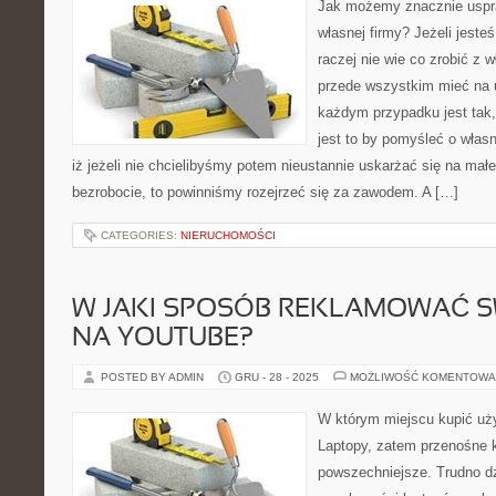
Jak możemy znacznie uspr
własnej firmy? Jeżeli jesteś
raczej nie wie co zrobić z
przede wszystkim mieć na
każdym przypadku jest tak,
jest to by pomyśleć o własn
iż jeżeli nie chcielibyśmy potem nieustannie uskarżać się na mał
bezrobocie, to powinniśmy rozejrzeć się za zawodem. A […]
CATEGORIES:
NIERUCHOMOŚCI
W JAKI SPOSÓB REKLAMOWAĆ S
NA YOUTUBE?
POSTED BY ADMIN
GRU - 28 - 2025
MOŻLIWOŚĆ KOMENTOWA
W którym miejscu kupić uż
Laptopy, zatem przenośne k
powszechniejsze. Trudno dzi