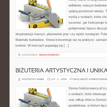
widlaków, maszyn budowlan
spójną przestrzeń wiedzy. 
myślą o osobach, które chc
rozumieć, jak funkcjonuje te
podejmować lepsze decyzje
eksploatacja maszyn, planowanie prac czy wybór rozwiązań. Pole
Materiały budowlane. Strona koncentruje się na praktyce: zamias
konkret. W treściach pojawiają się […]
CATEGORIES:
NIERUCHOMOŚCI
BIŻUTERIA ARTYSTYCZNA I UNI
POSTED BY ADMIN
LUT - 1 - 2026
MOŻLIWOŚĆ KOMENTOWAN
Strona Godziszewscy.pl to 
o osobach, które interesuje 
oraz odkup złota w Zamości
poradnikowy, w którym łącz