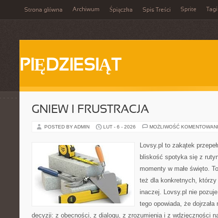
Archiwum
Sprite
Tagi
Strona główna
Śpiączka
Spis Treści
PIĘDZIESIĄT
GNIEW I FRUSTRACJA
POSTED BY ADMIN
LUT - 6 - 2026
MOŻLIWOŚĆ KOMENTOWAN
Lovsy.pl to zakątek przepe
bliskość spotyka się z ruty
momenty w małe święto. To 
też dla konkretnych, którz
inaczej. Lovsy.pl nie pozuj
tego opowiada, że dojrzała 
decyzji: z obecności, z dialogu, z zrozumienia i z wdzięczności 