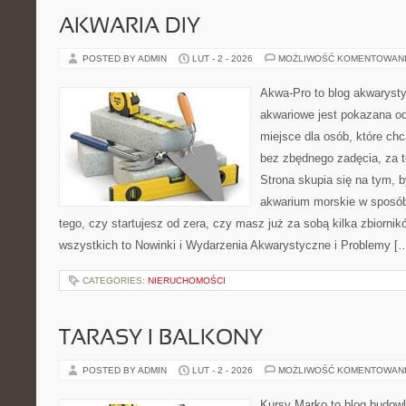
AKWARIA DIY
POSTED BY ADMIN
LUT - 2 - 2026
MOŻLIWOŚĆ KOMENTOWAN
Akwa-Pro to blog akwaryst
akwariowe jest pokazana od
miejsce dla osób, które ch
bez zbędnego zadęcia, za t
Strona skupia się na tym, 
akwarium morskie w sposób
tego, czy startujesz od zera, czy masz już za sobą kilka zbiornik
wszystkich to Nowinki i Wydarzenia Akwarystyczne i Problemy [
CATEGORIES:
NIERUCHOMOŚCI
TARASY I BALKONY
POSTED BY ADMIN
LUT - 2 - 2026
MOŻLIWOŚĆ KOMENTOWAN
Kursy Marko to blog budowl