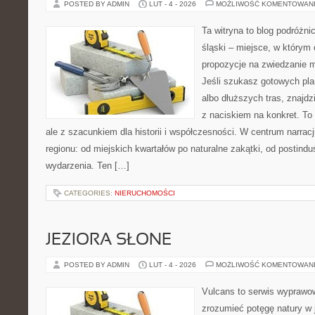
POSTED BY ADMIN
LUT - 4 - 2026
MOŻLIWOŚĆ KOMENTOWAN
Ta witryna to blog podróżn
śląski – miejsce, w którym
propozycje na zwiedzanie mi
Jeśli szukasz gotowych pl
albo dłuższych tras, znajdzi
z naciskiem na konkret. To 
ale z szacunkiem dla historii i współczesności. W centrum narrac
regionu: od miejskich kwartałów po naturalne zakątki, od postindu
wydarzenia. Ten […]
CATEGORIES:
NIERUCHOMOŚCI
JEZIORA SŁONE
POSTED BY ADMIN
LUT - 4 - 2026
MOŻLIWOŚĆ KOMENTOWAN
Vulcans to serwis wyprawow
zrozumieć potęgę natury w j