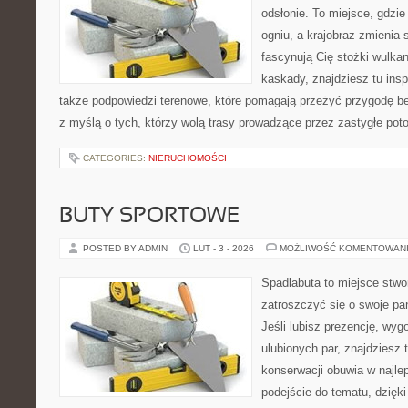
odsłonie. To miejsce, gdzie 
ogniu, a krajobraz zmienia 
fascynują Cię stożki wulkan
kaskady, znajdziesz tu insp
także podpowiedzi terenowe, które pomagają przeżyć przygodę be
z myślą o tych, którzy wolą trasy prowadzące przez zastygłe pot
CATEGORIES:
NIERUCHOMOŚCI
BUTY SPORTOWE
POSTED BY ADMIN
LUT - 3 - 2026
MOŻLIWOŚĆ KOMENTOWAN
Spadlabuta to miejsce stwo
zatroszczyć się o swoje pa
Jeśli lubisz prezencję, wyg
ulubionych par, znajdziesz
konserwacji obuwia w najlep
podejście do tematu, dzięk