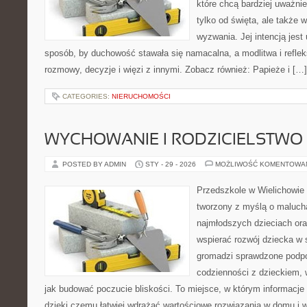
które chcą bardziej uważnie
tylko od święta, ale także 
wyzwania. Jej intencją jest
sposób, by duchowość stawała się namacalna, a modlitwa i reflek
rozmowy, decyzje i więzi z innymi. Zobacz również: Papieże i […]
CATEGORIES:
NIERUCHOMOŚCI
WYCHOWANIE I RODZICIELSTWO
POSTED BY ADMIN
STY - 29 - 2026
MOŻLIWOŚĆ KOMENTOWA
Przedszkole w Wielichowie 
tworzony z myślą o maluch
najmłodszych dzieciach oraz
wspierać rozwój dziecka w
gromadzi sprawdzone podp
codzienności z dzieckiem, 
jak budować poczucie bliskości. To miejsce, w którym informacje p
dzięki czemu łatwiej wdrażać wartościowe rozwiązania w domu i w