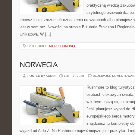
praktyczną wiedzą zakupow
czytelnego przewodnika po 
chcesz lepiej zrozumieć oznaczenia na wyrobach albo planujesz wy
jest w sam raz. Nowości na stronie Biżuteria Etniczna i Regionalna
Unikatowa. W […]
CATEGORIES:
NIERUCHOMOŚCI
NORWEGIA
POSTED BY ADMIN
LUT - 1 - 2026
MOŻLIWOŚĆ KOMENTOWAN
Rushmore to blog turystycz
osobach ciekawych świata. 
w którym łączą się inspira
Jeśli planujesz wypad do His
europejskiego serca motoryz
znajdziesz tu kompletny ob
wyjazd od A do Z. Na Rushmore najważniejsze jest praktyka. Tre