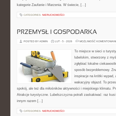
kategorie Zaufanie i Marzenia. W świecie, […]
CATEGORIES:
NIERUCHOMOŚCI
PRZEMYSŁ I GOSPODARKA
POSTED BY ADMIN
LUT - 5 - 2026
MOŻLIWOŚĆ KOMENTOWAN
To miejsce w sieci o turys
lubelskim, stworzony z myśl
zgłębiać lokalne ciekawost
sposób bezproblemowy. Znaj
inspiracje na krótki wypad,
wakacyjny objazd. To przest
spokój, ale też dla miłośników aktywności i miejskiego klimatu. P
Atrakcje turystyczne. Lubelszczyzna potrafi zaskakiwać: raz kus
innym razem […]
CATEGORIES:
NIERUCHOMOŚCI