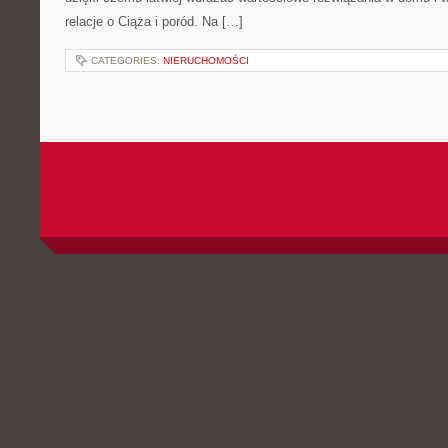
relacje o Ciąża i poród. Na […]
CATEGORIES:
NIERUCHOMOŚCI