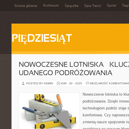
Archiwum
Sprite
Tagi
Strona główna
Śpiączka
Spis Treści
PIĘDZIESIĄT
NOWOCZESNE LOTNISKA – KLUC
UDANEGO PODRÓŻOWANIA
POSTED BY ADMIN
KWI - 30 - 2025
MOŻLIWOŚĆ KOMENTOWA
Nowoczesne lotniska to kl
podróżowania. Dzięki inno
technologiom podróż staje s
komfortowa. Czy najnowsze 
zmienią nasze spojrzenie 
znajdziesz na naszym blogu