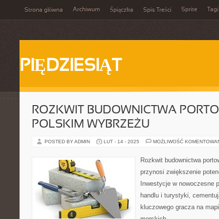
Archiwum
Sprite
Tagi
Strona główna
Śpiączka
Spis Treści
PIĘDZIESIĄT
ROZKWIT BUDOWNICTWA PORT
POLSKIM WYBRZEŻU
POSTED BY ADMIN
LUT - 14 - 2025
MOŻLIWOŚĆ KOMENTOWA
Rozkwit budownictwa porto
przynosi zwiększenie poten
Inwestycje w nowoczesne po
handlu i turystyki, cementu
kluczowego gracza na mapi
morskich.