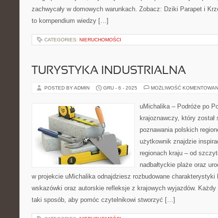
zachwycały w domowych warunkach. Zobacz: Dziki Parapet i Krze
to kompendium wiedzy […]
CATEGORIES:
NIERUCHOMOŚCI
TURYSTYKA INDUSTRIALNA
POSTED BY ADMIN
GRU - 6 - 2025
MOŻLIWOŚĆ KOMENTOWAN
uMichalika – Podróże po Po
krajoznawczy, który został 
poznawania polskich region
użytkownik znajdzie inspir
regionach kraju – od szczyt
nadbałtyckie plaże oraz ur
w projekcie uMichalika odnajdziesz rozbudowane charakterystyki l
wskazówki oraz autorskie refleksje z krajowych wyjazdów. Każdy
taki sposób, aby pomóc czytelnikowi stworzyć […]