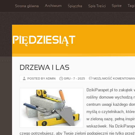
Archiwum
Sprite
Tagi
Strona główna
Śpiączka
Spis Treści
PIĘDZIESIĄT
DRZEWA I LAS
POSTED BY ADMIN
GRU - 7 - 2025
MOŻLIWOŚĆ KOMENTOWAN
DzikiParapet.pl to zakątek 
rośliny domowe wychodzą na
centrum uwagi każdego dom
myślą o czytelnikach, któr
w zieloną oazę, pełną inspir
wskazówek. Na DzikiParape
czego potrzebujesz, aby Twoje zieloni podopieczni nie tylko przeż