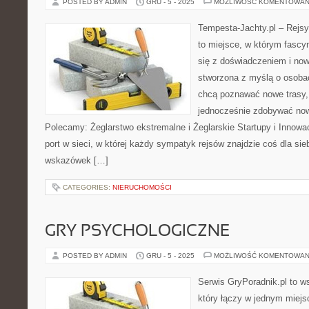
POSTED BY ADMIN
GRU - 5 - 2025
MOŻLIWOŚĆ KOMENTOWAN
Tempesta-Jachty.pl – Rejsy
to miejsce, w którym fascy
się z doświadczeniem i now
stworzona z myślą o osoba
chcą poznawać nowe trasy,
jednocześnie zdobywać now
Polecamy: Żeglarstwo ekstremalne i Żeglarskie Startupy i Innowa
port w sieci, w której każdy sympatyk rejsów znajdzie coś dla si
wskazówek […]
CATEGORIES:
NIERUCHOMOŚCI
GRY PSYCHOLOGICZNE
POSTED BY ADMIN
GRU - 5 - 2025
MOŻLIWOŚĆ KOMENTOWAN
Serwis GryPoradnik.pl to ws
który łączy w jednym miejs