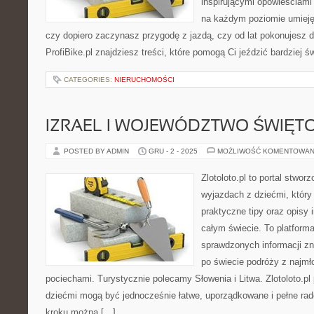
inspirującymi opowieściami 
na każdym poziomie umiejęt
czy dopiero zaczynasz przygodę z jazdą, czy od lat pokonujesz d
ProfiBike.pl znajdziesz treści, które pomogą Ci jeździć bardziej 
CATEGORIES:
NIERUCHOMOŚCI
IZRAEL I WOJEWÓDZTWO ŚWIĘT
POSTED BY ADMIN
GRU - 2 - 2025
MOŻLIWOŚĆ KOMENTOWAN
Zlotoloto.pl to portal stwo
wyjazdach z dziećmi, który 
praktyczne tipy oraz opisy 
całym świecie. To platforma
sprawdzonych informacji zna
po świecie podróży z najmł
pociechami. Turystycznie polecamy Słowenia i Litwa. Zlotoloto.pl
dziećmi mogą być jednocześnie łatwe, uporządkowane i pełne rado
kroku można […]