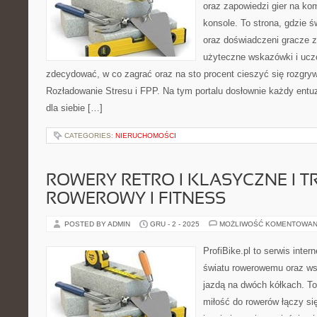
oraz zapowiedzi gier na kom
konsole. To strona, gdzie 
oraz doświadczeni gracze zn
użyteczne wskazówki i uczc
zdecydować, w co zagrać oraz na sto procent cieszyć się rozgry
Rozładowanie Stresu i FPP. Na tym portalu dosłownie każdy entuz
dla siebie […]
CATEGORIES:
NIERUCHOMOŚCI
ROWERY RETRO I KLASYCZNE I T
ROWEROWY I FITNESS
POSTED BY ADMIN
GRU - 2 - 2025
MOŻLIWOŚĆ KOMENTOWAN
ProfiBike.pl to serwis inte
światu rowerowemu oraz ws
jazdą na dwóch kółkach. To
miłość do rowerów łączy się