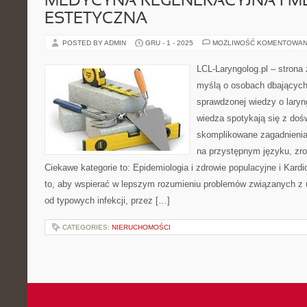
MEDYCYNA REGENERACYJNA I 
ESTETYCZNA
POSTED BY ADMIN
GRU - 1 - 2025
MOŻLIWOŚĆ KOMENTOWAN
LCL-Laryngolog.pl – strona
myślą o osobach dbających 
sprawdzonej wiedzy o laryn
wiedza spotykają się z doś
skomplikowane zagadnieni
na przystępnym języku, zr
Ciekawe kategorie to: Epidemiologia i zdrowie populacyjne i Kardi
to, aby wspierać w lepszym rozumieniu problemów związanych z 
od typowych infekcji, przez […]
CATEGORIES:
NIERUCHOMOŚCI