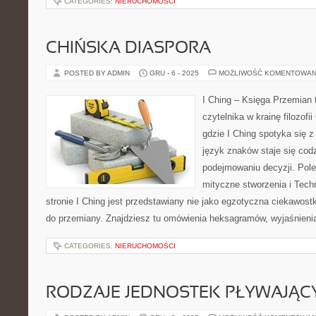
CATEGORIES:
NIERUCHOMOŚCI
CHIŃSKA DIASPORA
POSTED BY ADMIN
GRU - 6 - 2025
MOŻLIWOŚĆ KOMENTOWAN
I Ching – Księga Przemian 
czytelnika w krainę filozofi
gdzie I Ching spotyka się z
język znaków staje się c
podejmowaniu decyzji. Pol
mityczne stworzenia i Techn
stronie I Ching jest przedstawiany nie jako egzotyczna ciekawos
do przemiany. Znajdziesz tu omówienia heksagramów, wyjaśnienia
CATEGORIES:
NIERUCHOMOŚCI
RODZAJE JEDNOSTEK PŁYWAJĄC