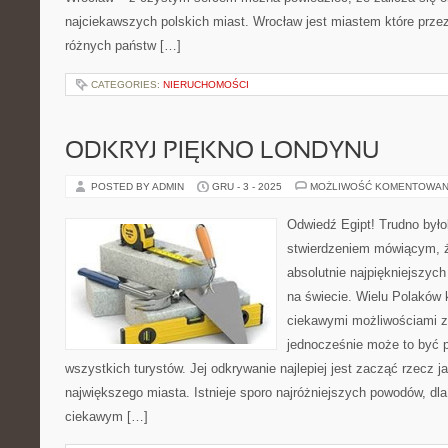
najciekawszych polskich miast. Wrocław jest miastem które przez 
różnych państw […]
CATEGORIES:
NIERUCHOMOŚCI
ODKRYJ PIĘKNO LONDYNU
POSTED BY ADMIN
GRU - 3 - 2025
MOŻLIWOŚĆ KOMENTOWAN
Odwiedź Egipt! Trudno byłob
stwierdzeniem mówiącym, że
absolutnie najpiękniejszych
na świecie. Wielu Polaków k
ciekawymi możliwościami z
jednocześnie może to być p
wszystkich turystów. Jej odkrywanie najlepiej jest zacząć rzecz ja
największego miasta. Istnieje sporo najróżniejszych powodów, dla
ciekawym […]