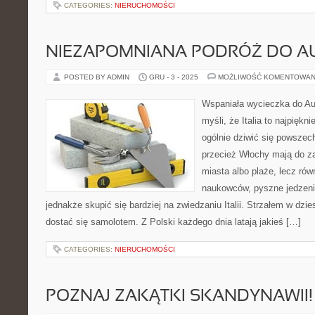
CATEGORIES:
NIERUCHOMOŚCI
NIEZAPOMNIANA PODRÓŻ DO AU
POSTED BY ADMIN
GRU - 3 - 2025
MOŻLIWOŚĆ KOMENTOWAN
Wspaniała wycieczka do Aus
myśli, że Italia to najpiękn
ogólnie dziwić się powszec
przecież Włochy mają do za
miasta albo plaże, lecz rów
naukowców, pyszne jedzeni
jednakże skupić się bardziej na zwiedzaniu Italii. Strzałem w dzie
dostać się samolotem. Z Polski każdego dnia latają jakieś […]
CATEGORIES:
NIERUCHOMOŚCI
POZNAJ ZAKĄTKI SKANDYNAWII!