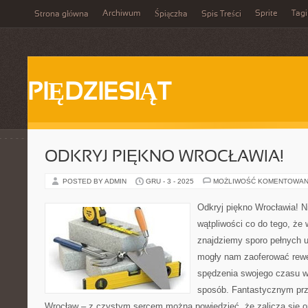
Archiwum
Sprite
Tagi
Strona główna
Śpiączka
Spis Treści
PIĘDZIESIĄT
ODKRYJ PIĘKNO WROCŁAWIA!
POSTED BY ADMIN
GRU - 3 - 2025
MOŻLIWOŚĆ KOMENTOWAN
Odkryj piękno Wrocławia! N
wątpliwości co do tego, że 
znajdziemy sporo pełnych u
mogły nam zaoferować rewe
spędzenia swojego czasu w
sposób. Fantastycznym przy
Wrocław – z czystym sercem można powiedzieć, że zalicza się o