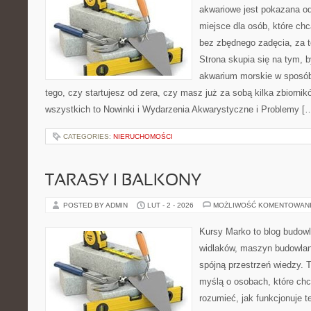
akwariowe jest pokazana od
miejsce dla osób, które ch
bez zbędnego zadęcia, za t
Strona skupia się na tym, 
akwarium morskie w sposób
tego, czy startujesz od zera, czy masz już za sobą kilka zbiornik
wszystkich to Nowinki i Wydarzenia Akwarystyczne i Problemy [
CATEGORIES:
NIERUCHOMOŚCI
TARASY I BALKONY
POSTED BY ADMIN
LUT - 2 - 2026
MOŻLIWOŚĆ KOMENTOWAN
Kursy Marko to blog budowl
widlaków, maszyn budowlan
spójną przestrzeń wiedzy. 
myślą o osobach, które chc
rozumieć, jak funkcjonuje te