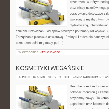
przestrzeń, w którym pedag
oraz bliscy uczniów mogą 
opracowania dotyczące szko
tworzony z myślą o tym, by
dydaktyczną, interpretować
szukaniu rozwiązań – od spraw prawnych po tematy rozwojowe. C
Zarządzanie placówką oświatową i Praktyki i staże dla nauczyciel
przestrzeń pełni rolę mapy po […]
CATEGORIES:
NIERUCHOMOŚCI
KOSMETYKI WEGAŃSKIE
POSTED BY ADMIN
STY - 28 - 2026
MOŻLIWOŚĆ KOMENTOWA
Beat the boredom to miejsc
pokonać monotonię i zamie
przyjemny nawyk. To komp
zapachach oraz kolorach do