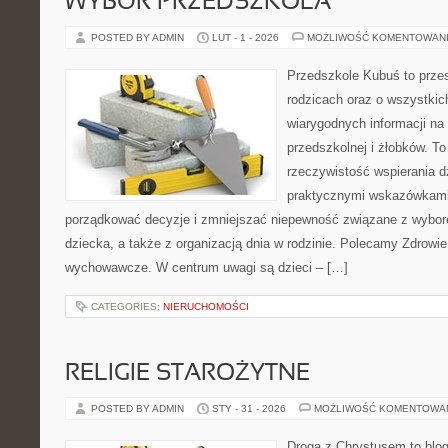
WYBÓR PRZEDSZKOLA
POSTED BY ADMIN
LUT - 1 - 2026
MOŻLIWOŚĆ KOMENTOWAN
Przedszkole Kubuś to prze
rodzicach oraz o wszystkich
wiarygodnych informacji na
przedszkolnej i żłobków. To
rzeczywistość wspierania d
praktycznymi wskazówkami.
porządkować decyzje i zmniejszać niepewność związane z wybo
dziecka, a także z organizacją dnia w rodzinie. Polecamy Zdrowie
wychowawcze. W centrum uwagi są dzieci – […]
CATEGORIES:
NIERUCHOMOŚCI
RELIGIE STAROŻYTNE
POSTED BY ADMIN
STY - 31 - 2026
MOŻLIWOŚĆ KOMENTOWA
Droga z Chrystusem to blog 