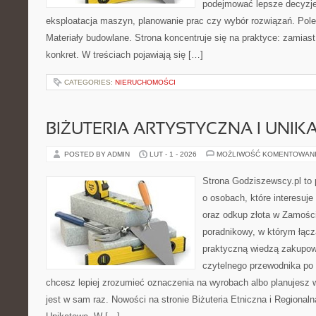
podejmować lepsze decyzje
eksploatacja maszyn, planowanie prac czy wybór rozwiązań. Pole
Materiały budowlane. Strona koncentruje się na praktyce: zamias
konkret. W treściach pojawiają się […]
CATEGORIES:
NIERUCHOMOŚCI
BIŻUTERIA ARTYSTYCZNA I UNI
POSTED BY ADMIN
LUT - 1 - 2026
MOŻLIWOŚĆ KOMENTOWAN
Strona Godziszewscy.pl to 
o osobach, które interesuje 
oraz odkup złota w Zamości
poradnikowy, w którym łącz
praktyczną wiedzą zakupow
czytelnego przewodnika po 
chcesz lepiej zrozumieć oznaczenia na wyrobach albo planujesz wy
jest w sam raz. Nowości na stronie Biżuteria Etniczna i Regionalna