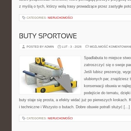
z myślą o tych, którzy wolą trasy prowadzące przez zastygłe pot
CATEGORIES:
NIERUCHOMOŚCI
BUTY SPORTOWE
POSTED BY ADMIN
LUT - 3 - 2026
MOŻLIWOŚĆ KOMENTOWAN
Spadlabuta to miejsce stwo
zatroszczyć się o swoje pa
Jeśli lubisz prezencję, wyg
ulubionych par, znajdziesz
konserwacji obuwia w najlep
podejście do tematu, dzięk
buty staje się prosta, a efekty widać już po pierwszych krokach. 
i techniczne i Wszysto o butach. Dobre obuwie potrafi służyć […]
CATEGORIES:
NIERUCHOMOŚCI