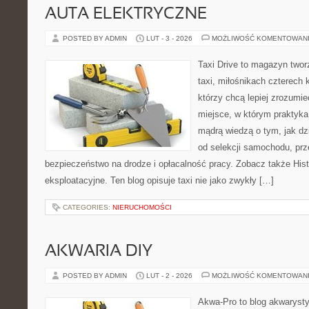
AUTA ELEKTRYCZNE
POSTED BY ADMIN
LUT - 3 - 2026
MOŻLIWOŚĆ KOMENTOWAN
Taxi Drive to magazyn two
taxi, miłośnikach czterech 
którzy chcą lepiej zrozumie
miejsce, w którym praktyka 
mądrą wiedzą o tym, jak d
od selekcji samochodu, prze
bezpieczeństwo na drodze i opłacalność pracy. Zobacz także Histo
eksploatacyjne. Ten blog opisuje taxi nie jako zwykły […]
CATEGORIES:
NIERUCHOMOŚCI
AKWARIA DIY
POSTED BY ADMIN
LUT - 2 - 2026
MOŻLIWOŚĆ KOMENTOWAN
Akwa-Pro to blog akwaryst