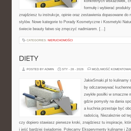
konkretnych wskazówek, ch
formułę i wybierać produkty
znajdziesz tu instrukcje, opinie oraz zestawienia dopasowane do 
stylów. Nowe kategorie to Porady Kosmetyczne i Kosmetyki Natur
świecie beauty łatwo się zmęczyć nadmiarem. […]
CATEGORIES:
NIERUCHOMOŚCI
DIETY
POSTED BY ADMIN
STY - 28 - 2026
MOŻLIWOŚĆ KOMENTOWA
JakieSmaki.pl to kulinarny s
by odczarowywać kuchenne
zwykłe posiłki w smaczne 
gdzie pomysły na dania sp
a kuchnia przestaje być obo
radością. Niezależnie od te
czy dopiero stawiasz pierwsze kroki, znajdziesz tu inspiracje, k
i jeść bardziej świadomie. Polecamy Eksperymenty kulinarne i Z