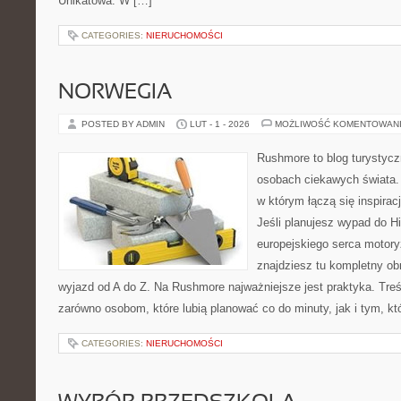
Unikatowa. W […]
CATEGORIES:
NIERUCHOMOŚCI
NORWEGIA
POSTED BY ADMIN
LUT - 1 - 2026
MOŻLIWOŚĆ KOMENTOWAN
Rushmore to blog turystycz
osobach ciekawych świata. 
w którym łączą się inspira
Jeśli planujesz wypad do His
europejskiego serca motoryz
znajdziesz tu kompletny ob
wyjazd od A do Z. Na Rushmore najważniejsze jest praktyka. Tre
zarówno osobom, które lubią planować co do minuty, jak i tym, kt
CATEGORIES:
NIERUCHOMOŚCI