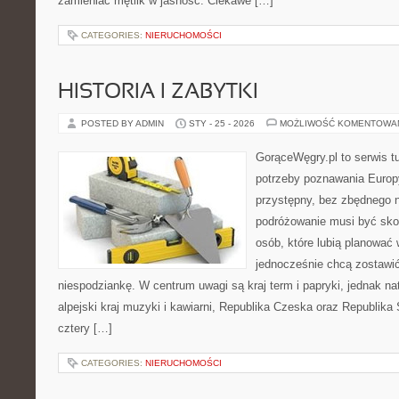
zamieniać mętlik w jasność. Ciekawe […]
CATEGORIES:
NIERUCHOMOŚCI
HISTORIA I ZABYTKI
POSTED BY ADMIN
STY - 25 - 2026
MOŻLIWOŚĆ KOMENTOWA
GorąceWęgry.pl to serwis tu
potrzeby poznawania Euro
przystępny, bez zbędnego n
podróżowanie musi być sko
osób, które lubią planować 
jednocześnie chcą zostawić
niespodziankę. W centrum uwagi są kraj term i papryki, jednak natu
alpejski kraj muzyki i kawiarni, Republika Czeska oraz Republika
cztery […]
CATEGORIES:
NIERUCHOMOŚCI