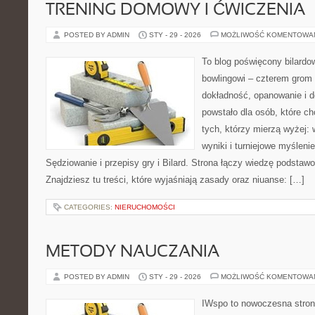
TRENING DOMOWY I ĆWICZENIA
POSTED BY ADMIN
STY - 29 - 2026
MOŻLIWOŚĆ KOMENTOWA
To blog poświęcony bilardo
bowlingowi – czterem grom p
dokładność, opanowanie i d
powstało dla osób, które chc
tych, którzy mierzą wyżej: 
wyniki i turniejowe myślen
Sędziowanie i przepisy gry i Bilard. Strona łączy wiedzę podsta
Znajdziesz tu treści, które wyjaśniają zasady oraz niuanse: […]
CATEGORIES:
NIERUCHOMOŚCI
METODY NAUCZANIA
POSTED BY ADMIN
STY - 29 - 2026
MOŻLIWOŚĆ KOMENTOWA
IWspo to nowoczesna stron