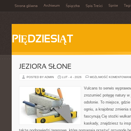
Archiwum
Sprite
Tagi
Strona główna
Śpiączka
Spis Treści
PIĘDZIESIĄT
JEZIORA SŁONE
POSTED BY ADMIN
LUT - 4 - 2026
MOŻLIWOŚĆ KOMENTOWAN
Vulcans to serwis wyprawow
zrozumieć potęgę natury w j
odsłonie. To miejsce, gdzie 
ogniu, a krajobraz zmienia 
fascynują Cię stożki wulkan
kaskady, znajdziesz tu insp
także podpowiedzi terenowe, które pomagają przeżyć przygodę be