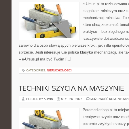
e-Ursus.pl to rozbudowana 
ciągnikom rolniczym oraz s
mechanizacji rolnictwa. To 
które chcą zrozumieć tema
praktyce – bez zbędnego na
rzeczywiste doświadczenia.
zarówno dla osób stawiających pierwsze kroki, jak i dla operatorów
sprzęcie. Jeśli interesuje Cię polska klasyka mechanizacji, ale t
– e-Ursus.pl ma być Twoim […]
CATEGORIES:
NIERUCHOMOŚCI
TECHNIKI SZYCIA NA MASZYNIE
POSTED BY ADMIN
STY - 26 - 2026
MOŻLIWOŚĆ KOMENTOWA
Paramedicshop.pl to miejsc
kreatywne szycie oraz mody
pozornie zwykłych rzeczy p