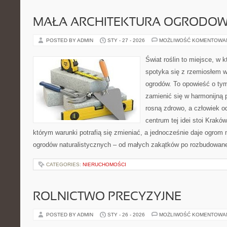
MAŁA ARCHITEKTURA OGRODO
POSTED BY ADMIN
STY - 27 - 2026
MOŻLIWOŚĆ KOMENTOWA
Świat roślin to miejsce, w k
spotyka się z rzemiosłem w 
ogrodów. To opowieść o tym
zamienić się w harmonijną p
rosną zdrowo, a człowiek 
centrum tej idei stoi Kraków 
którym warunki potrafią się zmieniać, a jednocześnie daje ogrom 
ogrodów naturalistycznych – od małych zakątków po rozbudowan
CATEGORIES:
NIERUCHOMOŚCI
ROLNICTWO PRECYZYJNE
POSTED BY ADMIN
STY - 26 - 2026
MOŻLIWOŚĆ KOMENTOWA