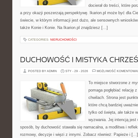
docierał do treści, które p
a przy okazji poszerzają perspektywę. Ikarion.pl może być dla Ci
świecie, w którym informacji jest dużo, ale sensownych wniosków
także Konie i Konie. Na Ikarion.pl znajdziesz […]
CATEGORIES:
NIERUCHOMOŚCI
DUCHOWOŚĆ I MISTYKA CHRZEŚ
POSTED BY ADMIN
STY - 29 - 2026
MOŻLIWOŚĆ KOMENTOWA
To miejsce stworzone z myś
pomaga pogłębiać relację 
chwilach. Strona jest punkt
które chcą bardziej uważnie
tylko od święta, ale także 
wyzwania. Jej intencją jest
sposób, by duchowość stawała się namacalna, a modlitwa i reflek
rozmowy, decyzje i więzi z innymi. Zobacz również: Papieże i […]