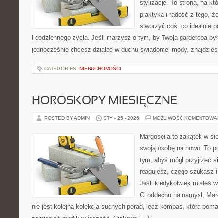
stylizacje. To strona, na któ
praktyka i radość z tego, 
stworzyć coś, co idealnie p
i codziennego życia. Jeśli marzysz o tym, by Twoja garderoba był
jednocześnie chcesz działać w duchu świadomej mody, znajdzie
CATEGORIES:
NIERUCHOMOŚCI
HOROSKOPY MIESIĘCZNE
POSTED BY ADMIN
STY - 25 - 2026
MOŻLIWOŚĆ KOMENTOWA
Margoseila to zakątek w si
swoją osobę na nowo. To po
tym, abyś mógł przyjrzeć si
reagujesz, czego szukasz 
Jeśli kiedykolwiek miałeś w
Ci oddechu na namysł, Margo
nie jest kolejna kolekcja suchych porad, lecz kompas, która poma