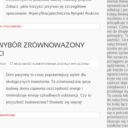
niemal liter
opowieściach
Zobacz, jakie korzyści przynosi jej szczegółowe
refleksji i 
opracowanie. #specyfikacjatechniczna #projekt #sukces
koleją łatwie
myśleniu o 
porządkuje m
DY POLOWANIA
zmian. Człow
się do drugi
pomiędzy. Te
wartość. Uc
natychmiast
 WYBÓR ZRÓWNOWAŻONY
trzeba po pr
pewne spraw
I
Nie oznacza 
pociągiem je
DOM
 2025
MOŻLIWOŚĆ KOMENTOWANIA
ZOSTAŁA WYŁĄCZONA
opóźnienia, t
PASYWNY:
jak każda c
WYBÓR
ZRÓWNOWAŻONY
ograniczenia
Dom pasywny to coraz popularniejszy wybór dla
DLA
kryje się co
PRZYSZŁOŚCI
ekologicznych inwestorów. Ta zrównoważona opcja
zawsze daje 
cierpliwości 
budowy domu zapewnia oszczędność energii i
przebiega w
minimalizuje emisję szkodliwych substancji. Czy to
To cenna lek
do natychmi
przyszłość budownictwa? Dowiedz się więcej!
że kolej łąc
za przestrze
się o potrze
KWANTOWE
przemieszcza
okazuje się 
środków tran