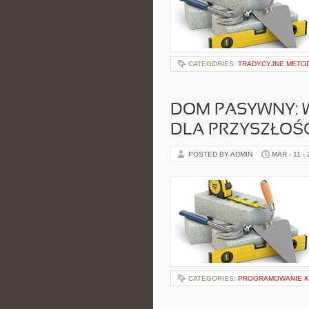
CATEGORIES:
TRADYCYJNE METO
DOM PASYWNY:
DLA PRZYSZŁOŚC
POSTED BY ADMIN
MAR - 11 -
CATEGORIES:
PROGRAMOWANIE 