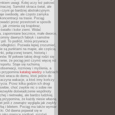
nkiem uwagi. Kolej uczy też patrzeć
 inaczej. Samolot skraca świat, ale
 czyni go bardziej abstrakcyjnym.
je swobodę, ale często zamyka
koncentracji na trasie. Pociąg
rowadzi przez przestrzeń w sposób
, jak zmienia się krajobraz,
 światło i kolor ziemi. Widać
a, zapomniane bocznice, małe dworce,
 kominy dawnych fabryk i samotne
pól. To podróż, która przywraca
dległości. Pozwala lepiej zrozumieć,
ie są punktami na mapie, ale częścią
ki, połączonej torami, historią i
nów. W połowie takiej drogi rodzi się
nie, że pociąg jest czymś więcej niż
nsportu. Staje się ruchomą
 obserwacji, rozmowy i myślenia, a
n przypomina
katalog wiedzy
o ludziach
toś wraca do domu, ktoś jedzie do
zaczyna wakacje, a ktoś inny kończy
ycia. Przez kilka godzin ich drogi
siebie, choć zwykle nic o sobie nie
niezwykłe doświadczenie wspólnoty
chej i nietrwałej, ale bardzo ludzkiej.
ą przypomina, że każdy niesie własną
wet jeśli z zewnątrz wygląda jak zwykły
rbą i biletem. Pociąg ma także wymiar
acki. Od dawna pojawiał się w
 jako miejsce spotkań, rozstań,