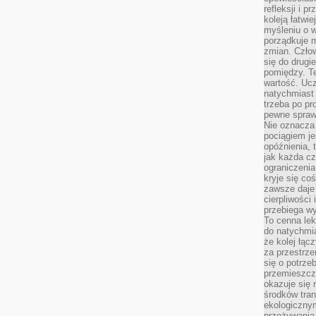
refleksji i 
koleją łatwie
myśleniu o 
porządkuje m
zmian. Człow
się do drugi
pomiędzy. Te
wartość. Uc
natychmiast
trzeba po pr
pewne spraw
Nie oznacza 
pociągiem je
opóźnienia, t
jak każda c
ograniczenia
kryje się co
zawsze daje 
cierpliwości 
przebiega w
To cenna lek
do natychmi
że kolej łąc
za przestrze
się o potrze
przemieszcza
okazuje się 
środków tran
ekologiczny
przeżywania 