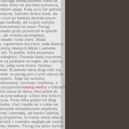
 pociągu łatwiej pozwolić sobie na
enia, który nie jest bezczynnością,
nkiem uwagi. Kolej uczy też patrzeć
 inaczej. Samolot skraca świat, ale
 czyni go bardziej abstrakcyjnym.
je swobodę, ale często zamyka
koncentracji na trasie. Pociąg
rowadzi przez przestrzeń w sposób
, jak zmienia się krajobraz,
 światło i kolor ziemi. Widać
a, zapomniane bocznice, małe dworce,
 kominy dawnych fabryk i samotne
pól. To podróż, która przywraca
dległości. Pozwala lepiej zrozumieć,
ie są punktami na mapie, ale częścią
ki, połączonej torami, historią i
nów. W połowie takiej drogi rodzi się
nie, że pociąg jest czymś więcej niż
nsportu. Staje się ruchomą
 obserwacji, rozmowy i myślenia, a
n przypomina
katalog wiedzy
o ludziach
toś wraca do domu, ktoś jedzie do
zaczyna wakacje, a ktoś inny kończy
ycia. Przez kilka godzin ich drogi
siebie, choć zwykle nic o sobie nie
niezwykłe doświadczenie wspólnoty
chej i nietrwałej, ale bardzo ludzkiej.
ą przypomina, że każdy niesie własną
wet jeśli z zewnątrz wygląda jak zwykły
rbą i biletem. Pociąg ma także wymiar