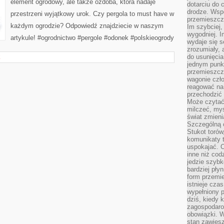
element ogrodowy, ale także ozdoba, która nadaje
dotarciu do 
drodze. Wsp
przestrzeni wyjątkowy urok. Czy pergola to must have w
przemieszcza
każdym ogrodzie? Odpowiedź znajdziecie w naszym
Im szybciej,
wygodniej. I
artykule! #ogrodnictwo #pergole #odonek #polskieogrody
wydaje się s
zrozumiały, 
do usunięci
E
jednym punk
przemieszcz
wagonie czło
reagować na
przechodzić 
Może czytać
milczeć, myś
świat zmieni
Szczególną c
Stukot torów
komunikaty t
uspokajać. 
inne niż cod
jedzie szyb
bardziej pły
form przemi
istnieje cza
wypełniony 
dziś, kiedy 
zagospodaro
obowiązki. W
stan zawiesz