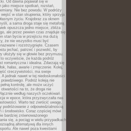
acki. Od dawna pojawiał się w
 jako miejsce spotkań, rozstań,
przemiany. Nie bez powodu. W podróży
j wejść w stan skupienia, który sprzyja
własnym życiu. Krajobraz za oknem
yśli, a sama droga staje się metaforą
iek opuszcza jedno miejsce, zbliża
ego, ale przez pewien czas znajduje się
n stan bycia w przejściu ma dużą
zy, że nie wszystko musi być
 nazwane i rozstrzygnięte. Czasem
ostu jechać, patrzeć i pozwolić, by
y ułożyły się w głowie bez przymusu.
to oczywiście, że każda podróż
st romantyczna i idealna. Zdarzają się
łok, hałas, awarie i zmęczenie. Kolej,
zęść rzeczywistości, ma swoje
. A jednak nawet w tej niedoskonałości
ś prawdziwego. Podróż koleją nie
pełną kontrolę, ale może uczyć
i otwartości na to, że droga nie
yłącznie według naszych oczekiwań.
cja w epoce, która przyzwyczaiła nas
astowości. Warto też zwrócić uwagę,
zy podróżowanie z odpowiedzialnością
ń i środowisko. Coraz częściej mówi
bie bardziej zrównoważonego
nia się, a pociąg w wielu przypadkach
rozsądną alternatywą dla innych
sportu. Ale nawet poza kwestiami