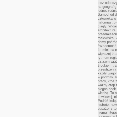
lecz odpoczy
na geografię
jednocześnie
Samochód da
człowieka w 
natomiast p
ciągły. Widać
architektura,
przedmieści
rozlewiska,
domy pośród 
świadomość o
że miejsca n
większej tkan
rytmem regio
czasem wraże
środkiem tra
przestrzenią
każdy wago
w podróży. K
pracy, ktoś 
ważny etap ż
biegną obok 
wiedzą. To 
chwilowej, ci
Podróż kolej
historię, na
pasażer z to
niemal liter
opowieściach