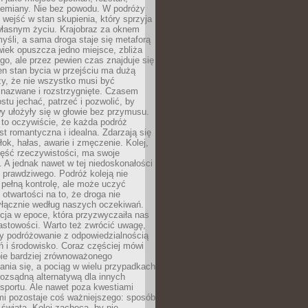
przemiany. Nie bez powodu. W podróży
j wejść w stan skupienia, który sprzyja
własnym życiu. Krajobraz za oknem
yśli, a sama droga staje się metaforą
iek opuszcza jedno miejsce, zbliża
ego, ale przez pewien czas znajduje się
n stan bycia w przejściu ma dużą
zy, że nie wszystko musi być
 nazwane i rozstrzygnięte. Czasem
ostu jechać, patrzeć i pozwolić, by
y ułożyły się w głowie bez przymusu.
to oczywiście, że każda podróż
st romantyczna i idealna. Zdarzają się
łok, hałas, awarie i zmęczenie. Kolej,
zęść rzeczywistości, ma swoje
. A jednak nawet w tej niedoskonałości
ś prawdziwego. Podróż koleją nie
pełną kontrolę, ale może uczyć
i otwartości na to, że droga nie
yłącznie według naszych oczekiwań.
cja w epoce, która przyzwyczaiła nas
astowości. Warto też zwrócić uwagę,
zy podróżowanie z odpowiedzialnością
ń i środowisko. Coraz częściej mówi
bie bardziej zrównoważonego
nia się, a pociąg w wielu przypadkach
rozsądną alternatywą dla innych
sportu. Ale nawet poza kwestiami
mi pozostaje coś ważniejszego: sposób
świata. Kolej zachęca, by nie