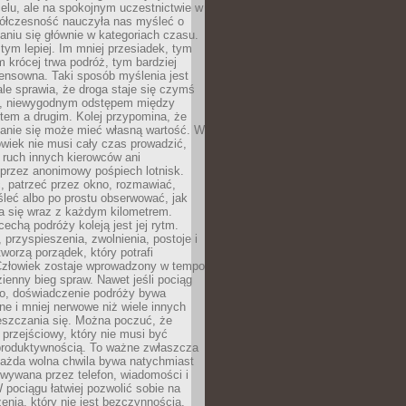
celu, ale na spokojnym uczestnictwie w
ółczesność nauczyła nas myśleć o
niu się głównie w kategoriach czasu.
 tym lepiej. Im mniej przesiadek, tym
m krócej trwa podróż, tym bardziej
ensowna. Taki sposób myślenia jest
ale sprawia, że droga staje się czymś
a, niewygodnym odstępem między
tem a drugim. Kolej przypomina, że
anie się może mieć własną wartość. W
wiek nie musi cały czas prowadzić,
 ruch innych kierowców ani
przez anonimowy pośpiech lotnisk.
, patrzeć przez okno, rozmawiać,
leć albo po prostu obserwować, jak
a się wraz z każdym kilometrem.
echą podróży koleją jest jej rytm.
, przyspieszenia, zwolnienia, postoje i
worzą porządek, który potrafi
Człowiek zostaje wprowadzony w tempo
zienny bieg spraw. Nawet jeśli pociąg
ko, doświadczenie podróży bywa
nne i mniej nerwowe niż wiele innych
eszczania się. Można poczuć, że
s przejściowy, który nie musi być
produktywnością. To ważne zwłaszcza
każda wolna chwila bywa natychmiast
wywana przez telefon, wiadomości i
 pociągu łatwiej pozwolić sobie na
enia, który nie jest bezczynnością,