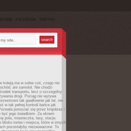
SCRIBE
FACEBOOK
TWITTER
e koleją ma w sobie coś, czego nie
ochód, ani samolot. Nie chodzi
środek transportu, lecz o szczególny
żywania drogi. Pociąg nie wyrywa
rzestrzeni tak gwałtownie jak lot, nie
ż w tak pełnej kontroli bańce jak
zwala poruszać się przez krajobraz i
e być jego świadkiem. Za oknem
ię pola, miasteczka, lasy, stacje,
 blisko torów i miejsca, które w innych
iach pozostałyby niezauważone. To