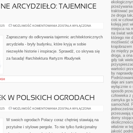
ekologiczny
NE ARCYDZIEŁO: TAJEMNICE
przeżywania 
traktować p
że droga ta
coś w człowi
koleją jest 
ARCHITEKTONICZNE
2025
MOŻLIWOŚĆ KOMENTOWANIA
ZOSTAŁA WYŁĄCZONA
miejsca na m
ARCYDZIEŁO:
TAJEMNICE
na świat wol
BRYŁY
Zapraszamy do odkrywania tajemnic architektonicznych
którego nie 
BUDYNKU
możliwość ob
arcydzieła - bryły budynku, które kryją w sobie
krajobrazem 
że między po
niezwykłe historie i inspiracje. Sprawdź, co skrywa się
droga, a on
za fasadą! #architektura #artyzm #budynek
gdy tak wie
przyspieszać
wartości prz
by naprawdę
Podróżowani
GII
daje ani sam
wyłącznie o 
sposób prze
człowieka z p
EK W POLSKICH OGRODACH
zamyka go te
samochód. Po
PERGOLE:
jednocześni
2025
MOŻLIWOŚĆ KOMENTOWANIA
ZOSTAŁA WYŁĄCZONA
ODONEK
przesuwają s
W
domy stojące
POLSKICH
W swoich ogrodach Polacy coraz chętniej stawiają na
OGRODACH
okolicznośc
właśnie w te
przytulne i stylowe pergole. To nie tylko funkcjonalny
jakość podró