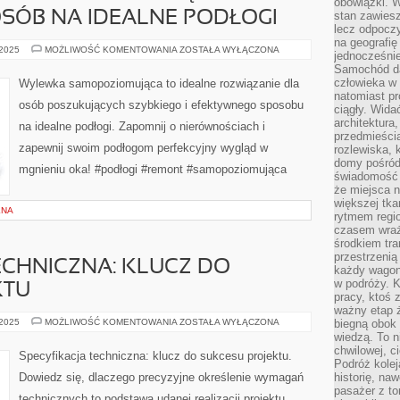
obowiązki. W
SÓB NA IDEALNE PODŁOGI
stan zawiesz
lecz odpoczy
na geografię
ZALETY
 2025
MOŻLIWOŚĆ KOMENTOWANIA
ZOSTAŁA WYŁĄCZONA
jednocześnie
WYLEWKI
Samochód da
SAMOPOZIOMUJĄCEJ:
NAJSZYBSZY
człowieka w 
Wylewka samopoziomująca to idealne rozwiązanie dla
SPOSÓB
natomiast p
NA
osób poszukujących szybkiego i efektywnego sposobu
IDEALNE
ciągły. Widać
PODŁOGI
architektura,
na idealne podłogi. Zapomnij o nierównościach i
przedmieści
zapewnij swoim podłogom perfekcyjny wygląd w
rozlewiska,
domy pośród 
mgnieniu oka! #podłogi #remont #samopoziomująca
świadomość o
że miejsca n
większej tkan
LNA
rytmem regio
czasem wraże
środkiem tra
przestrzenią
ECHNICZNA: KLUCZ DO
każdy wago
w podróży. K
KTU
pracy, ktoś 
ważny etap ż
SPECYFIKACJA
 2025
MOŻLIWOŚĆ KOMENTOWANIA
ZOSTAŁA WYŁĄCZONA
biegną obok 
TECHNICZNA:
wiedzą. To 
KLUCZ
chwilowej, ci
DO
Specyfikacja techniczna: klucz do sukcesu projektu.
SUKCESU
Podróż kolej
PROJEKTU
Dowiedz się, dlaczego precyzyjne określenie wymagań
historię, na
pasażer z to
technicznych to podstawa udanej realizacji projektu.