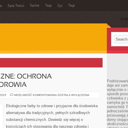
Sprite
Tagi
Tagi
ka
Spis Treści
Żyć
SUB
CZNE: OCHRONA
Podróżowani
ZDROWIA
daje ani sam
wyłącznie o 
sposób prze
FARBY
 2025
MOŻLIWOŚĆ KOMENTOWANIA
ZOSTAŁA WYŁĄCZONA
człowieka z p
EKOLOGICZNE:
OCHRONA
zamyka go te
ŚRODOWISKA
Ekologiczne farby to zdrowe i przyjazne dla środowiska
samochód. Po
I
ZDROWIA
jednocześni
alternatywa dla tradycyjnych, pełnych szkodliwych
przesuwają s
substancji chemicznych. Dowiedz się więcej o
domy stojące
okolicznośc
korzyściach ich stosowania dla naszego zdrowia i