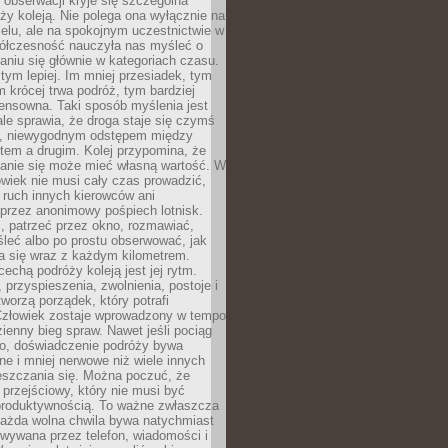
j obserwacji kryje się szczególna
ży koleją. Nie polega ona wyłącznie na
celu, ale na spokojnym uczestnictwie w
ółczesność nauczyła nas myśleć o
niu się głównie w kategoriach czasu.
 tym lepiej. Im mniej przesiadek, tym
m krócej trwa podróż, tym bardziej
ensowna. Taki sposób myślenia jest
ale sprawia, że droga staje się czymś
a, niewygodnym odstępem między
tem a drugim. Kolej przypomina, że
anie się może mieć własną wartość. W
wiek nie musi cały czas prowadzić,
 ruch innych kierowców ani
przez anonimowy pośpiech lotnisk.
, patrzeć przez okno, rozmawiać,
leć albo po prostu obserwować, jak
a się wraz z każdym kilometrem.
echą podróży koleją jest jej rytm.
, przyspieszenia, zwolnienia, postoje i
worzą porządek, który potrafi
Człowiek zostaje wprowadzony w tempo
zienny bieg spraw. Nawet jeśli pociąg
ko, doświadczenie podróży bywa
nne i mniej nerwowe niż wiele innych
eszczania się. Można poczuć, że
s przejściowy, który nie musi być
produktywnością. To ważne zwłaszcza
każda wolna chwila bywa natychmiast
wywana przez telefon, wiadomości i