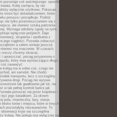
mi pozostaje coś ważniejszego: sposób
świata. Kolej zachęca, by nie
odróży wyłącznie użytkowo. Pokazuje,
kże może być doświadczeniem, które
eku porusza i porządkuje. Podróż
więc nie tylko przemieszczaniem się z
iejsce, ale również sztuką patrzenia
niej. Wymaga odrobiny zgody na rytm,
dyktuje wyłącznie pośpiech. Daje
serwacji, skupienia i spotkania z
w jego ciągłości. Pozwala zobaczyć,
czątkiem a celem istnieje jeszcze
a również ma znaczenie. W czasach,
le rzeczy chcemy skracać,
 i upraszczać, pociąg przypomina o
ejazdu, który trwa wystarczająco długo,
 coś zauważyć.
e koleją ma w sobie coś, czego nie
ochód, ani samolot. Nie chodzi
środek transportu, lecz o szczególny
żywania drogi. Pociąg nie wyrywa
rzestrzeni tak gwałtownie jak lot, nie
ż w tak pełnej kontroli bańce jak
zwala poruszać się przez krajobraz i
e być jego świadkiem. Za oknem
ię pola, miasteczka, lasy, stacje,
 blisko torów i miejsca, które w innych
iach pozostałyby niezauważone. To
j obserwacji kryje się szczególna
ży koleją. Nie polega ona wyłącznie na