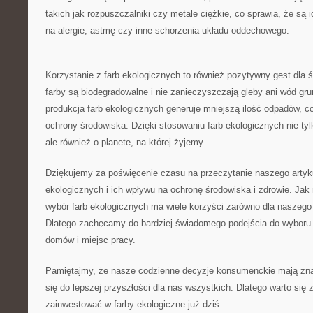
takich ⁤jak rozpuszczalniki czy metale⁣ ciężkie, ‌co ⁢sprawia, że są
na alergie, astmę czy inne schorzenia układu oddechowego.
Korzystanie z farb⁣ ekologicznych⁤ to również pozytywny ‌gest dla⁤
farby ⁤są biodegradowalne i nie zanieczyszczają⁤ gleby ani‌ wód g
⁤produkcja farb⁢ ekologicznych generuje mniejszą ilość odpadów, co
ochrony⁤ środowiska. Dzięki stosowaniu farb ekologicznych nie ty
ale również o planete, na​ której żyjemy.
Dziękujemy za poświęcenie czasu na przeczytanie naszego artyku
ekologicznych i ich wpływu na ochronę środowiska i zdrowie. ‌Jak 
wybór farb ekologicznych ma wiele korzyści‍ zarówno dla‍ naszego zd
Dlatego zachęcamy do ⁤bardziej świadomego podejścia do wyboru
domów i miejsc pracy.
Pamiętajmy, że⁢ nasze codzienne decyzje konsumenckie​ mają⁢ zna
‌się do lepszej przyszłości dla nas wszystkich. Dlatego warto się 
zainwestować ‌w⁤ farby ekologiczne już dziś.