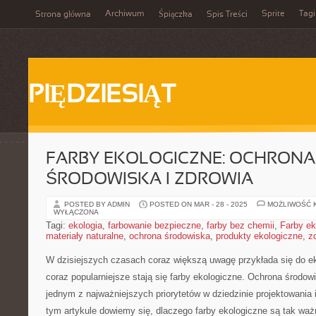
Archiwum
Sprite
Tagi
Strona główna
Śpiączka
Spis Treści
PIĘDZIESIĄT
FARBY EKOLOGICZNE: OCHRONA
ŚRODOWISKA I ZDROWIA
POSTED BY ADMIN
POSTED ON MAR - 28 - 2025
MOŻLIWOŚĆ 
WYŁĄCZONA
Tagi:
ekologia
,
farbowanie bezpieczne
,
farby bez chemii
,
Farby ek
materiały naturalne
,
ochrona środowiska
,
produkty ekologiczne
,
z
W dzisiejszych ⁢czasach coraz większą‌ uwagę ⁢przykłada się ‌do ​ek
coraz‍ popularniejsze stają się⁢ farby ekologiczne. Ochrona ⁤środowi
jednym z najważniejszych⁣ priorytetów w ​dziedzinie projektowania 
tym artykule dowiemy się,⁢ dlaczego farby​ ekologiczne są tak waż