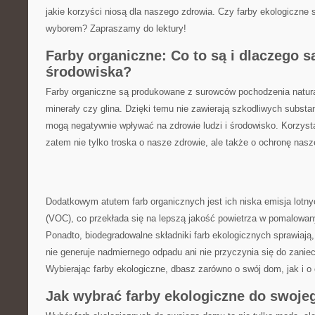
jakie korzyści niosą dla naszego zdrowia. Czy ⁢farby‌ ekologiczne 
wyborem? Zapraszamy do lektury!
Farby organiczne: Co ‌to ⁤są i dlaczego‌ są
środowiska?
Farby organiczne są produkowane z surowców pochodzenia‌ natural
‌minerały‍ czy glina. Dzięki temu nie zawierają szkodliwych subst
mogą negatywnie⁢ wpływać na⁢ zdrowie ⁤ludzi i środowisko.⁤ Korzysta
zatem nie ⁤tylko‍ troska o nasze zdrowie, ale także o ochronę nasze
Dodatkowym‌ atutem⁣ farb organicznych jest ich​ niska emisja lotn
(VOC), co przekłada się na lepszą jakość powietrza w pomalowa
Ponadto, biodegradowalne składniki farb ⁤ekologicznych sprawiają, 
‌nie ⁢generuje nadmiernego odpadu ani ⁤nie przyczynia się do​ zani
Wybierając farby ekologiczne, dbasz zarówno‍ o ​swój dom, ⁤jak i‍ o
Jak wybrać⁣ farby ekologiczne do ⁤swoje