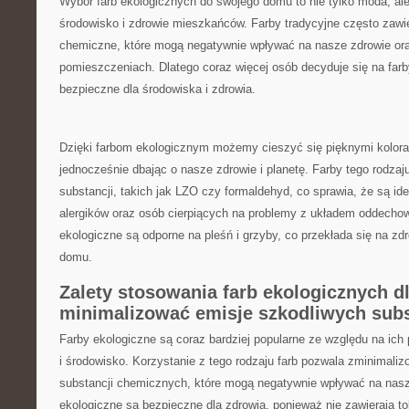
Wybór farb ekologicznych do swojego ⁢domu to nie tylko moda, ale
środowisko i zdrowie mieszkańców. Farby tradycyjne często zawier
chemiczne, które mogą negatywnie wpływać na nasze zdrowie ora
pomieszczeniach. ‌Dlatego coraz więcej⁣ osób decyduje ‌się ⁤na farb
‍bezpieczne⁢ dla środowiska i zdrowia.
Dzięki ⁢farbom ‍ekologicznym⁣ możemy cieszyć​ się pięknymi kolora
jednocześnie ‍dbając o nasze zdrowie i planetę.⁢ Farby tego rodzaj
substancji, ‌takich jak LZO​ czy formaldehyd,‍ co sprawia, że są id
alergików oraz ​osób⁤ cierpiących na problemy ⁣z układem oddech
ekologiczne są ⁣odporne na​ pleśń i grzyby, co przekłada się na z
⁢domu.
Zalety⁣ stosowania farb ekologicznych ⁢dla
minimalizować ⁢emisje⁢ szkodliwych subs
Farby⁤ ekologiczne są coraz ‌bardziej popularne ze względu na ich
i środowisko. Korzystanie z tego ⁤rodzaju farb pozwala ‍zminimali
substancji⁤ chemicznych, które mogą ⁣negatywnie‍ wpływać na ⁢nasz
‍ekologiczne są bezpieczne dla zdrowia, ponieważ⁤ nie ‌zawierają 