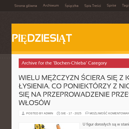
Archiwum
Sprite
Tagi
Strona główna
Śpiączka
Spis Treści
PIĘDZIESIĄT
Archive for the ‘Bochen-Chleba’ Category
WIELU MĘŻCZYZN ŚCIERA SIĘ Z
ŁYSIENIA. CO PONIEKTÓRZY Z N
SIĘ NA PRZEPROWADZENIE PRZ
WŁOSÓW
POSTED BY ADMIN
SIE - 17 - 2025
MOŻLIWOŚĆ KOMENTOWA
U figur dorosłych są w sta