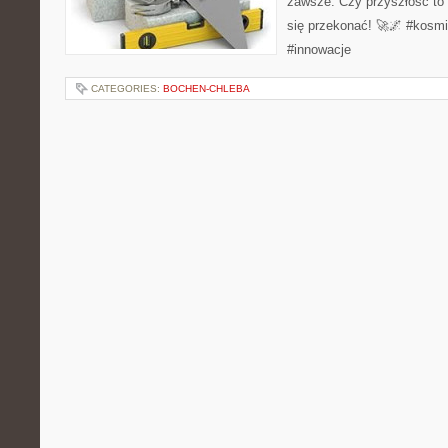
zawsze. Czy przyszłość to 
się przekonać! 🚀🌌 #kosm
#innowacje
CATEGORIES:
BOCHEN-CHLEBA