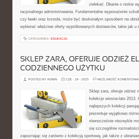
zwlekać. Dbanie o niskie w
racjonalnego administrowania. Fundamentalne wyposażenie szkolne
czy ławki oraz krzesła, może być doskonałym sposobem na obni
wybierać właściwe oferty wypróbowanych dostawców, takie jak u 
CATEGORIES:
EDUKACJA
SKLEP ZARA, OFERUJE ODZIEŻ E
CODZIENNEGO UŻYTKU
POSTED BY ADMIN
CZE - 29 - 2025
MOŻLIWOŚĆ KOMENTOWA
Sklep zara, oferuje odzież 
kolekcje wiosna-lato 2013,
najlepszych kolekcji panuj
prezentuje wyjątkowo różnor
równocześnie niezwykle mo
się szczególnie rozmaitośc
zapoznając się zarówno z kolekcją sportową, jak także z ubrania