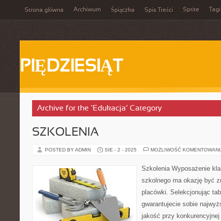
Archiwum
Sprite
Tagi
Strona główna
Śpiączka
Spis Treści
PIĘDZIESIĄT
Archive for the ‘Edukacja’ Category
SZKOLENIA
POSTED BY ADMIN
SIE - 2 - 2025
MOŻLIWOŚĆ KOMENTOWAN
Szkolenia Wyposażenie kla
szkolnego ma okazję być z
placówki. Selekcjonując tab
gwarantujecie sobie najwyż
jakość przy konkurencyjnej 