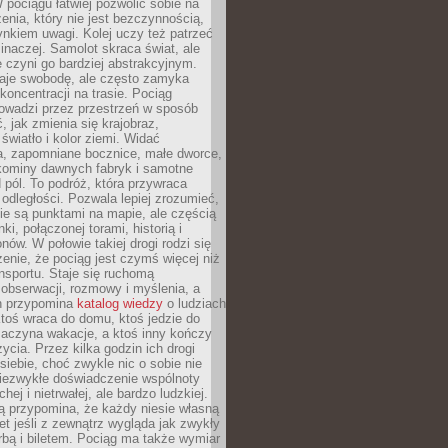
 pociągu łatwiej pozwolić sobie na
enia, który nie jest bezczynnością,
nkiem uwagi. Kolej uczy też patrzeć
 inaczej. Samolot skraca świat, ale
 czyni go bardziej abstrakcyjnym.
je swobodę, ale często zamyka
koncentracji na trasie. Pociąg
rowadzi przez przestrzeń w sposób
, jak zmienia się krajobraz,
 światło i kolor ziemi. Widać
a, zapomniane bocznice, małe dworce,
 kominy dawnych fabryk i samotne
pól. To podróż, która przywraca
dległości. Pozwala lepiej zrozumieć,
ie są punktami na mapie, ale częścią
ki, połączonej torami, historią i
nów. W połowie takiej drogi rodzi się
nie, że pociąg jest czymś więcej niż
nsportu. Staje się ruchomą
 obserwacji, rozmowy i myślenia, a
n przypomina
katalog wiedzy
o ludziach
toś wraca do domu, ktoś jedzie do
zaczyna wakacje, a ktoś inny kończy
ycia. Przez kilka godzin ich drogi
siebie, choć zwykle nic o sobie nie
niezwykłe doświadczenie wspólnoty
chej i nietrwałej, ale bardzo ludzkiej.
ą przypomina, że każdy niesie własną
wet jeśli z zewnątrz wygląda jak zwykły
rbą i biletem. Pociąg ma także wymiar