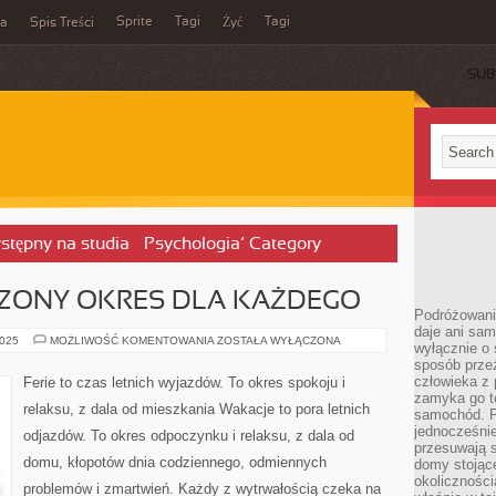
Sprite
Tagi
Tagi
ka
Spis Treści
Żyć
SUB
stępny na studia – Psychologia’ Category
RZONY OKRES DLA KAŻDEGO
Podróżowani
daje ani sam
FERIE
2025
MOŻLIWOŚĆ KOMENTOWANIA
ZOSTAŁA WYŁĄCZONA
wyłącznie o 
TO
sposób prze
WYMARZONY
OKRES
człowieka z p
Ferie to czas letnich wyjazdów. To okres spokoju i
DLA
zamyka go te
KAŻDEGO
relaksu, z dala od mieszkania Wakacje to pora letnich
samochód. Po
jednocześni
odjazdów. To okres odpoczynku i relaksu, z dala od
przesuwają s
domu, kłopotów dnia codziennego, odmiennych
domy stojące
okolicznośc
problemów i zmartwień. Każdy z wytrwałością czeka na