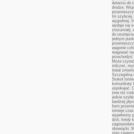
dotarciu do 
drodze. Wsp
przemieszcza
Im szybciej,
wygodniej. I
wydaje się s
zrozumiały, 
do usunięci
jednym punk
przemieszcz
wagonie czło
reagować na
przechodzić 
Może czytać
milczeć, myś
świat zmieni
Szczególną c
Stukot torów
komunikaty t
uspokajać. 
inne niż cod
jedzie szyb
bardziej pły
form przemi
istnieje cza
wypełniony 
dziś, kiedy 
zagospodaro
obowiązki. W
stan zawiesz