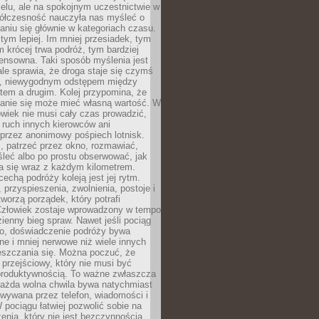
celu, ale na spokojnym uczestnictwie w
ółczesność nauczyła nas myśleć o
niu się głównie w kategoriach czasu.
 tym lepiej. Im mniej przesiadek, tym
m krócej trwa podróż, tym bardziej
ensowna. Taki sposób myślenia jest
ale sprawia, że droga staje się czymś
a, niewygodnym odstępem między
tem a drugim. Kolej przypomina, że
anie się może mieć własną wartość. W
wiek nie musi cały czas prowadzić,
 ruch innych kierowców ani
przez anonimowy pośpiech lotnisk.
, patrzeć przez okno, rozmawiać,
leć albo po prostu obserwować, jak
a się wraz z każdym kilometrem.
echą podróży koleją jest jej rytm.
, przyspieszenia, zwolnienia, postoje i
worzą porządek, który potrafi
Człowiek zostaje wprowadzony w tempo
zienny bieg spraw. Nawet jeśli pociąg
ko, doświadczenie podróży bywa
nne i mniej nerwowe niż wiele innych
eszczania się. Można poczuć, że
s przejściowy, który nie musi być
produktywnością. To ważne zwłaszcza
każda wolna chwila bywa natychmiast
wywana przez telefon, wiadomości i
 pociągu łatwiej pozwolić sobie na
enia, który nie jest bezczynnością,