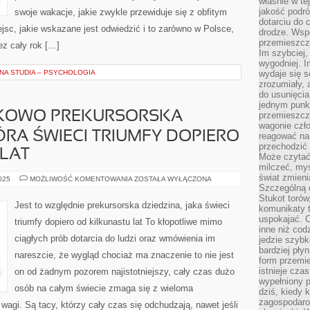
właśnie w te
jakość podró
swoje wakacje, jakie zwykle przewiduje się z obfitym
dotarciu do 
sc, jakie wskazane jest odwiedzić i to zarówno w Polsce,
drodze. Wsp
przemieszcza
ez cały rok […]
Im szybciej,
wygodniej. I
NA STUDIA – PSYCHOLOGIA
wydaje się s
zrozumiały, 
do usunięci
jednym punk
NKOWO PREKURSORSKA
przemieszcz
wagonie czło
ÓRA ŚWIECI TRIUMFY DOPIERO
reagować na
przechodzić 
LAT
Może czytać
milczeć, myś
świat zmieni
JEST
2025
MOŻLIWOŚĆ KOMENTOWANIA
ZOSTAŁA WYŁĄCZONA
TO
Szczególną c
STOSUNKOWO
Stukot torów
PREKURSORSKA
Jest to względnie prekursorska dziedzina, jaka świeci
komunikaty t
DYSCYPLINA,
KTÓRA
uspokajać. 
triumfy dopiero od kilkunastu lat To kłopotliwe mimo
ŚWIECI
inne niż cod
TRIUMFY
ciągłych prób dotarcia do ludzi oraz wmówienia im
jedzie szyb
DOPIERO
OD
bardziej pły
nareszcie, że wygląd chociaż ma znaczenie to nie jest
KILKUNASTU
form przemi
LAT
istnieje cza
on od żadnym pozorem najistotniejszy, cały czas dużo
wypełniony 
osób na całym świecie zmaga się z wieloma
dziś, kiedy 
zagospodaro
agi. Są tacy, którzy cały czas się odchudzają, nawet jeśli