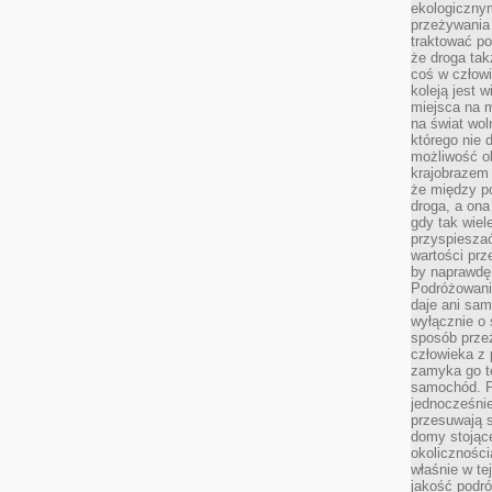
ekologiczny
przeżywania 
traktować p
że droga ta
coś w człowi
koleją jest 
miejsca na m
na świat wol
którego nie 
możliwość ob
krajobrazem 
że między po
droga, a on
gdy tak wie
przyspieszać
wartości prz
by naprawdę
Podróżowani
daje ani sam
wyłącznie o 
sposób prze
człowieka z p
zamyka go te
samochód. Po
jednocześni
przesuwają s
domy stojące
okolicznośc
właśnie w te
jakość podró