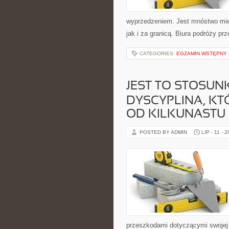
wyprzedzeniem. Jest mnóstwo miej
jak i za granicą. Biura podróży prz
CATEGORIES:
EGZAMIN WSTĘPNY 
JEST TO STOSU
DYSCYPLINA, KT
OD KILKUNASTU 
POSTED BY ADMIN
LIP - 11 - 
przeszkodami dotyczącymi swojej w