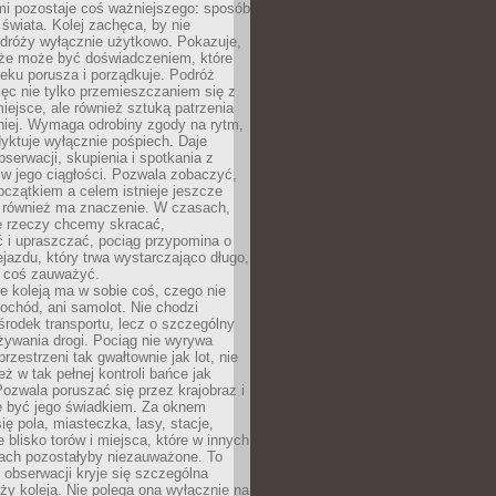
mi pozostaje coś ważniejszego: sposób
świata. Kolej zachęca, by nie
odróży wyłącznie użytkowo. Pokazuje,
kże może być doświadczeniem, które
eku porusza i porządkuje. Podróż
więc nie tylko przemieszczaniem się z
iejsce, ale również sztuką patrzenia
niej. Wymaga odrobiny zgody na rytm,
dyktuje wyłącznie pośpiech. Daje
serwacji, skupienia i spotkania z
w jego ciągłości. Pozwala zobaczyć,
czątkiem a celem istnieje jeszcze
a również ma znaczenie. W czasach,
le rzeczy chcemy skracać,
 i upraszczać, pociąg przypomina o
ejazdu, który trwa wystarczająco długo,
 coś zauważyć.
e koleją ma w sobie coś, czego nie
ochód, ani samolot. Nie chodzi
środek transportu, lecz o szczególny
żywania drogi. Pociąg nie wyrywa
rzestrzeni tak gwałtownie jak lot, nie
ż w tak pełnej kontroli bańce jak
zwala poruszać się przez krajobraz i
e być jego świadkiem. Za oknem
ię pola, miasteczka, lasy, stacje,
 blisko torów i miejsca, które w innych
iach pozostałyby niezauważone. To
j obserwacji kryje się szczególna
ży koleją. Nie polega ona wyłącznie na