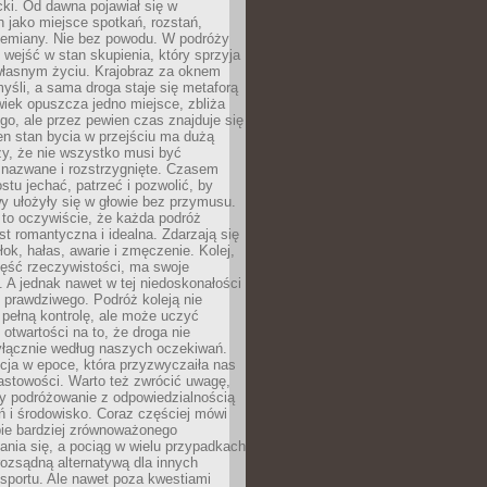
acki. Od dawna pojawiał się w
 jako miejsce spotkań, rozstań,
przemiany. Nie bez powodu. W podróży
j wejść w stan skupienia, który sprzyja
własnym życiu. Krajobraz za oknem
yśli, a sama droga staje się metaforą
iek opuszcza jedno miejsce, zbliża
ego, ale przez pewien czas znajduje się
n stan bycia w przejściu ma dużą
zy, że nie wszystko musi być
 nazwane i rozstrzygnięte. Czasem
ostu jechać, patrzeć i pozwolić, by
y ułożyły się w głowie bez przymusu.
to oczywiście, że każda podróż
st romantyczna i idealna. Zdarzają się
łok, hałas, awarie i zmęczenie. Kolej,
zęść rzeczywistości, ma swoje
. A jednak nawet w tej niedoskonałości
ś prawdziwego. Podróż koleją nie
pełną kontrolę, ale może uczyć
i otwartości na to, że droga nie
yłącznie według naszych oczekiwań.
cja w epoce, która przyzwyczaiła nas
astowości. Warto też zwrócić uwagę,
zy podróżowanie z odpowiedzialnością
ń i środowisko. Coraz częściej mówi
bie bardziej zrównoważonego
nia się, a pociąg w wielu przypadkach
rozsądną alternatywą dla innych
sportu. Ale nawet poza kwestiami