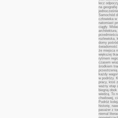
lecz odpoczy
na geografię
jednocześnie
Samochód da
człowieka w 
natomiast p
ciągły. Widać
architektura,
przedmieści
rozlewiska,
domy pośród 
świadomość o
że miejsca n
większej tkan
rytmem regio
czasem wraże
środkiem tra
przestrzenią
każdy wago
w podróży. K
pracy, ktoś 
ważny etap ż
biegną obok 
wiedzą. To 
chwilowej, ci
Podróż kolej
historię, na
pasażer z to
niemal liter
opowieściach