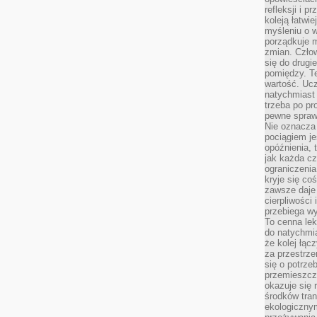
refleksji i 
koleją łatwie
myśleniu o 
porządkuje m
zmian. Człow
się do drugi
pomiędzy. Te
wartość. Uc
natychmiast
trzeba po pr
pewne spraw
Nie oznacza 
pociągiem je
opóźnienia, t
jak każda c
ograniczenia
kryje się co
zawsze daje 
cierpliwości 
przebiega w
To cenna lek
do natychmi
że kolej łąc
za przestrze
się o potrze
przemieszcza
okazuje się 
środków tran
ekologiczny