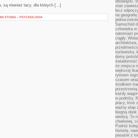
obowiązki. W
, są również tacy, dla których […]
stan zawiesz
lecz odpoczy
na geografię
NA STUDIA – PSYCHOLOGIA
jednocześnie
Samochód da
człowieka w 
natomiast p
ciągły. Widać
architektura,
przedmieści
rozlewiska,
domy pośród 
świadomość o
że miejsca n
większej tkan
rytmem regio
czasem wraże
środkiem tra
przestrzenią
każdy wago
w podróży. K
pracy, ktoś 
ważny etap ż
biegną obok 
wiedzą. To 
chwilowej, ci
Podróż kolej
historię, na
pasażer z to