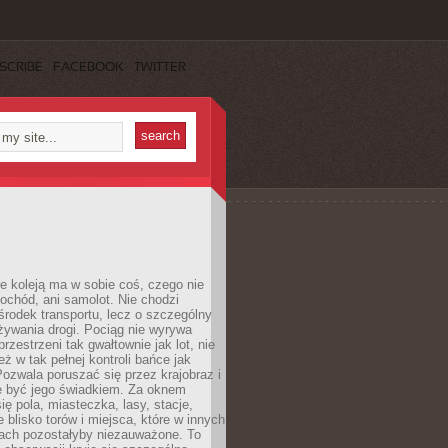
SCRIBE
FACEBOOK
TWITTER
e koleją ma w sobie coś, czego nie
ochód, ani samolot. Nie chodzi
środek transportu, lecz o szczególny
żywania drogi. Pociąg nie wyrywa
rzestrzeni tak gwałtownie jak lot, nie
ż w tak pełnej kontroli bańce jak
zwala poruszać się przez krajobraz i
e być jego świadkiem. Za oknem
ię pola, miasteczka, lasy, stacje,
 blisko torów i miejsca, które w innych
iach pozostałyby niezauważone. To