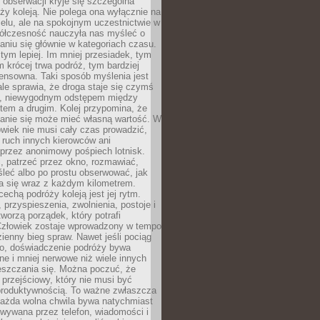
j obserwacji kryje się szczególna
ży koleją. Nie polega ona wyłącznie na
celu, ale na spokojnym uczestnictwie w
ółczesność nauczyła nas myśleć o
niu się głównie w kategoriach czasu.
 tym lepiej. Im mniej przesiadek, tym
m krócej trwa podróż, tym bardziej
ensowna. Taki sposób myślenia jest
ale sprawia, że droga staje się czymś
a, niewygodnym odstępem między
tem a drugim. Kolej przypomina, że
anie się może mieć własną wartość. W
wiek nie musi cały czas prowadzić,
 ruch innych kierowców ani
przez anonimowy pośpiech lotnisk.
, patrzeć przez okno, rozmawiać,
leć albo po prostu obserwować, jak
a się wraz z każdym kilometrem.
echą podróży koleją jest jej rytm.
, przyspieszenia, zwolnienia, postoje i
worzą porządek, który potrafi
Człowiek zostaje wprowadzony w tempo
zienny bieg spraw. Nawet jeśli pociąg
ko, doświadczenie podróży bywa
nne i mniej nerwowe niż wiele innych
eszczania się. Można poczuć, że
s przejściowy, który nie musi być
produktywnością. To ważne zwłaszcza
każda wolna chwila bywa natychmiast
wywana przez telefon, wiadomości i