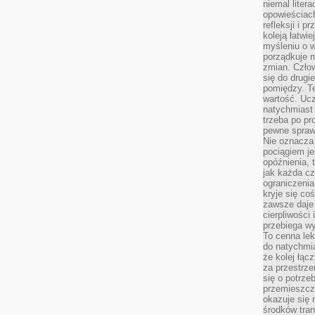
niemal liter
opowieściach
refleksji i 
koleją łatwie
myśleniu o 
porządkuje m
zmian. Człow
się do drugi
pomiędzy. Te
wartość. Uc
natychmiast
trzeba po pr
pewne spraw
Nie oznacza 
pociągiem je
opóźnienia, t
jak każda c
ograniczenia
kryje się co
zawsze daje 
cierpliwości 
przebiega w
To cenna lek
do natychmi
że kolej łąc
za przestrze
się o potrze
przemieszcza
okazuje się 
środków tran