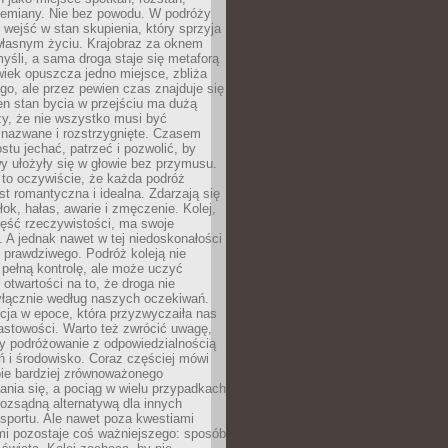
przemiany. Nie bez powodu. W podróży
j wejść w stan skupienia, który sprzyja
własnym życiu. Krajobraz za oknem
yśli, a sama droga staje się metaforą
iek opuszcza jedno miejsce, zbliża
ego, ale przez pewien czas znajduje się
n stan bycia w przejściu ma dużą
zy, że nie wszystko musi być
 nazwane i rozstrzygnięte. Czasem
ostu jechać, patrzeć i pozwolić, by
y ułożyły się w głowie bez przymusu.
to oczywiście, że każda podróż
st romantyczna i idealna. Zdarzają się
łok, hałas, awarie i zmęczenie. Kolej,
zęść rzeczywistości, ma swoje
. A jednak nawet w tej niedoskonałości
ś prawdziwego. Podróż koleją nie
pełną kontrolę, ale może uczyć
i otwartości na to, że droga nie
yłącznie według naszych oczekiwań.
cja w epoce, która przyzwyczaiła nas
astowości. Warto też zwrócić uwagę,
zy podróżowanie z odpowiedzialnością
ń i środowisko. Coraz częściej mówi
bie bardziej zrównoważonego
nia się, a pociąg w wielu przypadkach
rozsądną alternatywą dla innych
sportu. Ale nawet poza kwestiami
mi pozostaje coś ważniejszego: sposób