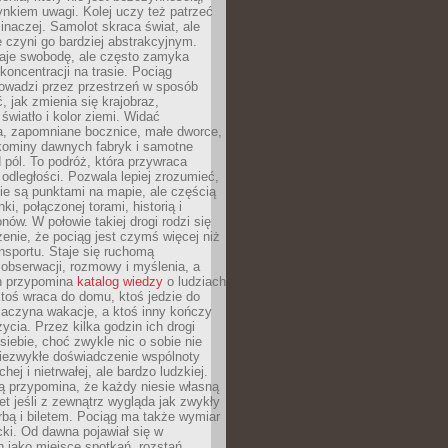
nkiem uwagi. Kolej uczy też patrzeć
 inaczej. Samolot skraca świat, ale
 czyni go bardziej abstrakcyjnym.
je swobodę, ale często zamyka
koncentracji na trasie. Pociąg
rowadzi przez przestrzeń w sposób
, jak zmienia się krajobraz,
 światło i kolor ziemi. Widać
a, zapomniane bocznice, małe dworce,
 kominy dawnych fabryk i samotne
pól. To podróż, która przywraca
dległości. Pozwala lepiej zrozumieć,
ie są punktami na mapie, ale częścią
ki, połączonej torami, historią i
nów. W połowie takiej drogi rodzi się
nie, że pociąg jest czymś więcej niż
nsportu. Staje się ruchomą
 obserwacji, rozmowy i myślenia, a
n przypomina
katalog wiedzy
o ludziach
toś wraca do domu, ktoś jedzie do
zaczyna wakacje, a ktoś inny kończy
ycia. Przez kilka godzin ich drogi
siebie, choć zwykle nic o sobie nie
niezwykłe doświadczenie wspólnoty
chej i nietrwałej, ale bardzo ludzkiej.
ą przypomina, że każdy niesie własną
wet jeśli z zewnątrz wygląda jak zwykły
rbą i biletem. Pociąg ma także wymiar
acki. Od dawna pojawiał się w
 jako miejsce spotkań, rozstań,