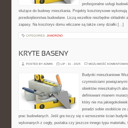
profesjonalne usługi budowl
służące do budowy mieszkania. Projekty kosztorysowe wykonują p
przedsiębiorstwa budowlane. Liczą wszelkie niezbędne składniki
zapasy. Na kosztorys domu wliczane są także ceny działki […]
CATEGORIES:
JAWORZNO
KRYTE BASENY
POSTED BY ADMIN
LIP - 31 - 2025
MOŻLIWOŚĆ KOMENTOWAN
Budynki mieszkaniowe Wsze
czynnościami powiązanymi
obiektów mieszkalnych abso
definiowani mianem murarz
który nie ma jakiegokolwiek
poradzi sobie osobiście z
prac budowlanych. Jeśli gra toczy się o wznoszenie ścian budynk
wykonanych z cegły, pustaka czy jeszcze innego typu materiału, 