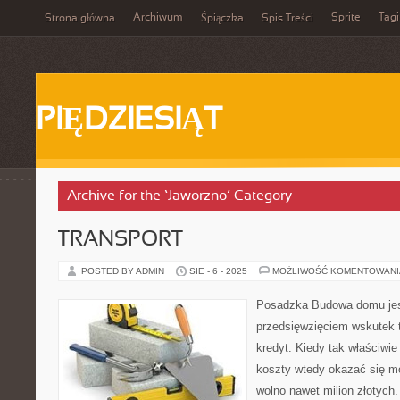
Archiwum
Sprite
Tagi
Strona główna
Śpiączka
Spis Treści
PIĘDZIESIĄT
Archive for the ‘Jaworzno’ Category
TRANSPORT
POSTED BY ADMIN
SIE - 6 - 2025
MOŻLIWOŚĆ KOMENTOWAN
Posadzka Budowa domu jes
przedsięwzięciem wskutek t
kredyt. Kiedy tak właściwie
koszty wtedy okazać się m
wolno nawet milion złotych