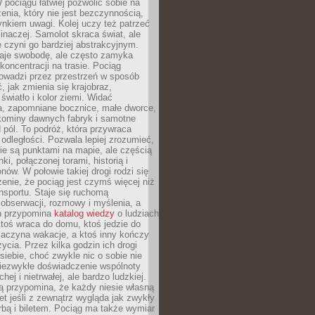
 pociągu łatwiej pozwolić sobie na
enia, który nie jest bezczynnością,
nkiem uwagi. Kolej uczy też patrzeć
 inaczej. Samolot skraca świat, ale
 czyni go bardziej abstrakcyjnym.
je swobodę, ale często zamyka
koncentracji na trasie. Pociąg
rowadzi przez przestrzeń w sposób
, jak zmienia się krajobraz,
 światło i kolor ziemi. Widać
a, zapomniane bocznice, małe dworce,
 kominy dawnych fabryk i samotne
pól. To podróż, która przywraca
dległości. Pozwala lepiej zrozumieć,
ie są punktami na mapie, ale częścią
ki, połączonej torami, historią i
nów. W połowie takiej drogi rodzi się
nie, że pociąg jest czymś więcej niż
nsportu. Staje się ruchomą
 obserwacji, rozmowy i myślenia, a
n przypomina
katalog wiedzy
o ludziach
toś wraca do domu, ktoś jedzie do
zaczyna wakacje, a ktoś inny kończy
ycia. Przez kilka godzin ich drogi
siebie, choć zwykle nic o sobie nie
niezwykłe doświadczenie wspólnoty
chej i nietrwałej, ale bardzo ludzkiej.
ą przypomina, że każdy niesie własną
wet jeśli z zewnątrz wygląda jak zwykły
rbą i biletem. Pociąg ma także wymiar