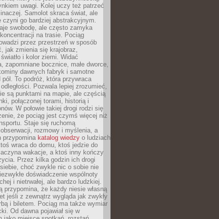
nkiem uwagi. Kolej uczy też patrzeć
 inaczej. Samolot skraca świat, ale
 czyni go bardziej abstrakcyjnym.
je swobodę, ale często zamyka
koncentracji na trasie. Pociąg
rowadzi przez przestrzeń w sposób
, jak zmienia się krajobraz,
 światło i kolor ziemi. Widać
a, zapomniane bocznice, małe dworce,
 kominy dawnych fabryk i samotne
pól. To podróż, która przywraca
dległości. Pozwala lepiej zrozumieć,
ie są punktami na mapie, ale częścią
ki, połączonej torami, historią i
nów. W połowie takiej drogi rodzi się
nie, że pociąg jest czymś więcej niż
nsportu. Staje się ruchomą
 obserwacji, rozmowy i myślenia, a
n przypomina
katalog wiedzy
o ludziach
toś wraca do domu, ktoś jedzie do
zaczyna wakacje, a ktoś inny kończy
ycia. Przez kilka godzin ich drogi
siebie, choć zwykle nic o sobie nie
niezwykłe doświadczenie wspólnoty
chej i nietrwałej, ale bardzo ludzkiej.
ą przypomina, że każdy niesie własną
wet jeśli z zewnątrz wygląda jak zwykły
rbą i biletem. Pociąg ma także wymiar
acki. Od dawna pojawiał się w
 jako miejsce spotkań, rozstań,