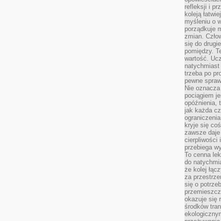
refleksji i 
koleją łatwie
myśleniu o 
porządkuje m
zmian. Człow
się do drugi
pomiędzy. Te
wartość. Uc
natychmiast
trzeba po pr
pewne spraw
Nie oznacza 
pociągiem je
opóźnienia, t
jak każda c
ograniczenia
kryje się co
zawsze daje 
cierpliwości 
przebiega w
To cenna lek
do natychmi
że kolej łąc
za przestrze
się o potrze
przemieszcza
okazuje się 
środków tran
ekologiczny