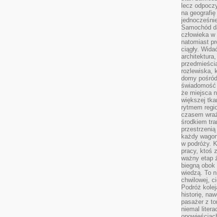
lecz odpoczy
na geografię
jednocześnie
Samochód da
człowieka w 
natomiast p
ciągły. Widać
architektura,
przedmieści
rozlewiska,
domy pośród 
świadomość o
że miejsca n
większej tkan
rytmem regio
czasem wraże
środkiem tra
przestrzenią
każdy wago
w podróży. K
pracy, ktoś 
ważny etap ż
biegną obok 
wiedzą. To 
chwilowej, ci
Podróż kolej
historię, na
pasażer z to
niemal liter
opowieściach