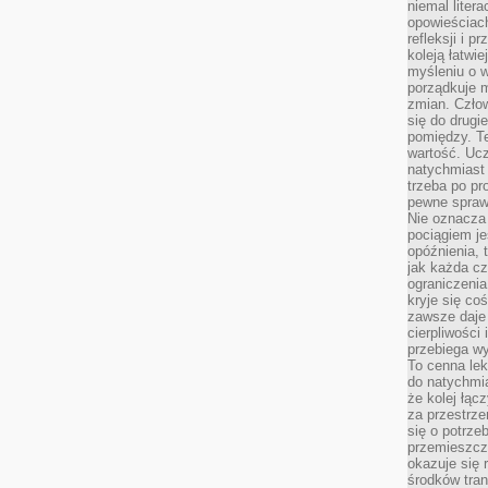
niemal liter
opowieściach
refleksji i 
koleją łatwie
myśleniu o 
porządkuje m
zmian. Człow
się do drugi
pomiędzy. Te
wartość. Uc
natychmiast
trzeba po pr
pewne spraw
Nie oznacza 
pociągiem je
opóźnienia, t
jak każda c
ograniczenia
kryje się co
zawsze daje 
cierpliwości 
przebiega w
To cenna lek
do natychmi
że kolej łąc
za przestrze
się o potrze
przemieszcza
okazuje się 
środków tran