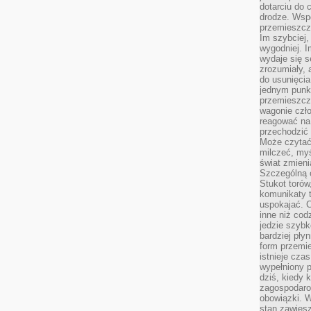
dotarciu do 
drodze. Wsp
przemieszcza
Im szybciej,
wygodniej. I
wydaje się s
zrozumiały, 
do usunięci
jednym punk
przemieszcz
wagonie czło
reagować na
przechodzić 
Może czytać
milczeć, myś
świat zmieni
Szczególną c
Stukot torów
komunikaty t
uspokajać. 
inne niż cod
jedzie szyb
bardziej pły
form przemi
istnieje cza
wypełniony 
dziś, kiedy 
zagospodaro
obowiązki. W
stan zawiesz