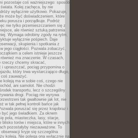
mi pozostaje coś ważniejszego: sposób
świata. Kolej zachęca, by nie
odróży wyłącznie użytkowo. Pokazuje,
kże może być doświadczeniem, które
eku porusza i porządkuje. Podróż
więc nie tylko przemieszczaniem się z
iejsce, ale również sztuką patrzenia
niej. Wymaga odrobiny zgody na rytm,
dyktuje wyłącznie pośpiech. Daje
serwacji, skupienia i spotkania z
w jego ciągłości. Pozwala zobaczyć,
czątkiem a celem istnieje jeszcze
a również ma znaczenie. W czasach,
le rzeczy chcemy skracać,
 i upraszczać, pociąg przypomina o
ejazdu, który trwa wystarczająco długo,
 coś zauważyć.
e koleją ma w sobie coś, czego nie
ochód, ani samolot. Nie chodzi
środek transportu, lecz o szczególny
żywania drogi. Pociąg nie wyrywa
rzestrzeni tak gwałtownie jak lot, nie
ż w tak pełnej kontroli bańce jak
zwala poruszać się przez krajobraz i
e być jego świadkiem. Za oknem
ię pola, miasteczka, lasy, stacje,
 blisko torów i miejsca, które w innych
iach pozostałyby niezauważone. To
j obserwacji kryje się szczególna
ży koleją. Nie polega ona wyłącznie na