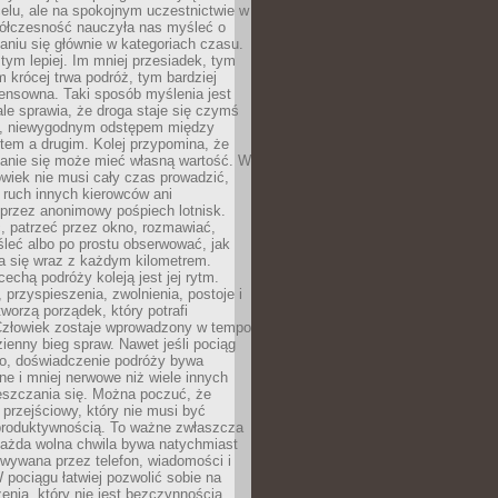
celu, ale na spokojnym uczestnictwie w
ółczesność nauczyła nas myśleć o
niu się głównie w kategoriach czasu.
 tym lepiej. Im mniej przesiadek, tym
m krócej trwa podróż, tym bardziej
ensowna. Taki sposób myślenia jest
ale sprawia, że droga staje się czymś
a, niewygodnym odstępem między
tem a drugim. Kolej przypomina, że
anie się może mieć własną wartość. W
wiek nie musi cały czas prowadzić,
 ruch innych kierowców ani
przez anonimowy pośpiech lotnisk.
, patrzeć przez okno, rozmawiać,
leć albo po prostu obserwować, jak
a się wraz z każdym kilometrem.
echą podróży koleją jest jej rytm.
, przyspieszenia, zwolnienia, postoje i
worzą porządek, który potrafi
Człowiek zostaje wprowadzony w tempo
zienny bieg spraw. Nawet jeśli pociąg
ko, doświadczenie podróży bywa
nne i mniej nerwowe niż wiele innych
eszczania się. Można poczuć, że
s przejściowy, który nie musi być
produktywnością. To ważne zwłaszcza
każda wolna chwila bywa natychmiast
wywana przez telefon, wiadomości i
 pociągu łatwiej pozwolić sobie na
enia, który nie jest bezczynnością,