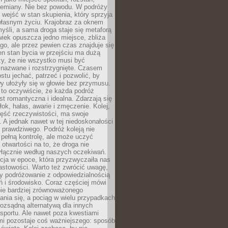
przemiany. Nie bez powodu. W podróży
j wejść w stan skupienia, który sprzyja
własnym życiu. Krajobraz za oknem
yśli, a sama droga staje się metaforą
iek opuszcza jedno miejsce, zbliża
ego, ale przez pewien czas znajduje się
n stan bycia w przejściu ma dużą
zy, że nie wszystko musi być
 nazwane i rozstrzygnięte. Czasem
ostu jechać, patrzeć i pozwolić, by
y ułożyły się w głowie bez przymusu.
to oczywiście, że każda podróż
st romantyczna i idealna. Zdarzają się
łok, hałas, awarie i zmęczenie. Kolej,
zęść rzeczywistości, ma swoje
. A jednak nawet w tej niedoskonałości
ś prawdziwego. Podróż koleją nie
pełną kontrolę, ale może uczyć
i otwartości na to, że droga nie
yłącznie według naszych oczekiwań.
cja w epoce, która przyzwyczaiła nas
astowości. Warto też zwrócić uwagę,
zy podróżowanie z odpowiedzialnością
ń i środowisko. Coraz częściej mówi
bie bardziej zrównoważonego
nia się, a pociąg w wielu przypadkach
rozsądną alternatywą dla innych
sportu. Ale nawet poza kwestiami
mi pozostaje coś ważniejszego: sposób