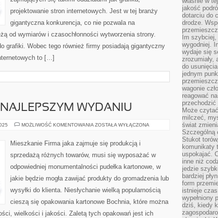
właśnie w te
jakość podró
projektowanie stron internetowych. Jest w tej branży
dotarciu do 
gigantyczna konkurencja, co nie pozwala na
drodze. Wsp
przemieszcza
ą od wymiarów i czasochłonności wytworzenia strony.
Im szybciej,
wygodniej. I
do grafiki. Wobec tego również firmy posiadają gigantyczny
wydaje się s
nternetowych to […]
zrozumiały, 
do usunięci
jednym punk
przemieszcz
wagonie czło
reagować na
przechodzić 
NAJLEPSZYM WYDANIU
Może czytać
milczeć, myś
świat zmieni
OPAKOWANIA
2025
MOŻLIWOŚĆ KOMENTOWANIA
ZOSTAŁA WYŁĄCZONA
W
Szczególną c
NAJLEPSZYM
Stukot torów
WYDANIU
Mieszkanie Firma jaka zajmuje się produkcją i
komunikaty t
uspokajać. 
sprzedażą różnych towarów, musi się wyposażać w
inne niż cod
odpowiedniej monumentalności pudełka kartonowe, w
jedzie szyb
bardziej pły
jakie będzie mogła zawijać produkty do gromadzenia lub
form przemi
wysyłki do klienta. Niesłychanie wielką popularnością
istnieje cza
wypełniony 
cieszą się opakowania kartonowe Bochnia, które można
dziś, kiedy 
zagospodaro
ci, wielkości i jakości. Zaletą tych opakowań jest ich