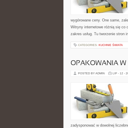
wygórowane ceny. One same, zależ
Witryny internetowe różnią się co 
zakres usług. Tu tworzenie stron i
CATEGORIES:
KUCHNIE ŚWIATA
OPAKOWANIA W 
POSTED BY ADMIN
LIP - 12 - 
zadysponować w dowolnej liczebnoś