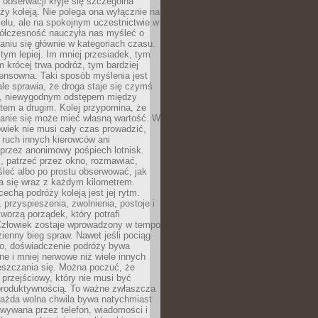
j obserwacji kryje się szczególna
ży koleją. Nie polega ona wyłącznie na
celu, ale na spokojnym uczestnictwie w
ółczesność nauczyła nas myśleć o
niu się głównie w kategoriach czasu.
 tym lepiej. Im mniej przesiadek, tym
m krócej trwa podróż, tym bardziej
ensowna. Taki sposób myślenia jest
ale sprawia, że droga staje się czymś
a, niewygodnym odstępem między
tem a drugim. Kolej przypomina, że
anie się może mieć własną wartość. W
wiek nie musi cały czas prowadzić,
 ruch innych kierowców ani
przez anonimowy pośpiech lotnisk.
, patrzeć przez okno, rozmawiać,
leć albo po prostu obserwować, jak
a się wraz z każdym kilometrem.
echą podróży koleją jest jej rytm.
, przyspieszenia, zwolnienia, postoje i
worzą porządek, który potrafi
Człowiek zostaje wprowadzony w tempo
zienny bieg spraw. Nawet jeśli pociąg
ko, doświadczenie podróży bywa
nne i mniej nerwowe niż wiele innych
eszczania się. Można poczuć, że
s przejściowy, który nie musi być
produktywnością. To ważne zwłaszcza
każda wolna chwila bywa natychmiast
wywana przez telefon, wiadomości i