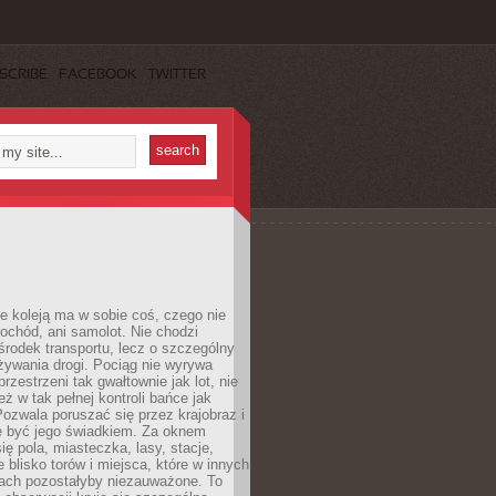
SCRIBE
FACEBOOK
TWITTER
e koleją ma w sobie coś, czego nie
ochód, ani samolot. Nie chodzi
środek transportu, lecz o szczególny
żywania drogi. Pociąg nie wyrywa
rzestrzeni tak gwałtownie jak lot, nie
ż w tak pełnej kontroli bańce jak
zwala poruszać się przez krajobraz i
e być jego świadkiem. Za oknem
ię pola, miasteczka, lasy, stacje,
 blisko torów i miejsca, które w innych
iach pozostałyby niezauważone. To