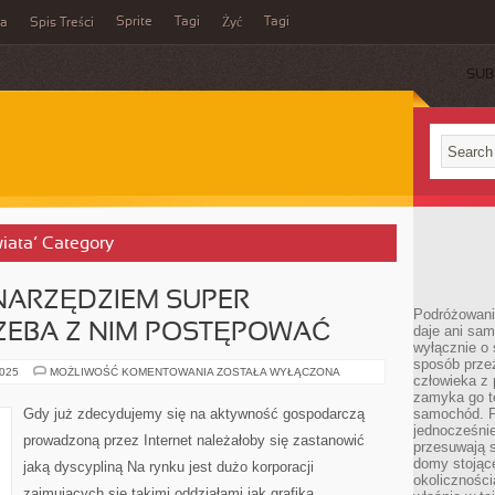
Sprite
Tagi
Tagi
ka
Spis Treści
Żyć
SUB
wiata’ Category
NARZĘDZIEM SUPER
Podróżowani
ZEBA Z NIM POSTĘPOWAĆ
daje ani sam
wyłącznie o 
sposób prze
PROCESOR
2025
MOŻLIWOŚĆ KOMENTOWANIA
ZOSTAŁA WYŁĄCZONA
człowieka z p
JEST
NARZĘDZIEM
zamyka go te
SUPER
Gdy już zdecydujemy się na aktywność gospodarczą
samochód. Po
WRAŻLIWYM
jednocześni
I
prowadzoną przez Internet należałoby się zastanowić
TRZEBA
przesuwają s
Z
domy stojące
jaką dyscypliną Na rynku jest dużo korporacji
NIM
okolicznośc
POSTĘPOWAĆ
zajmujących się takimi oddziałami jak grafika,