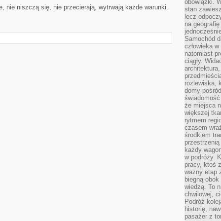
obowiązki. W
 nie niszczą się, nie przecierają, wytrwają każde warunki.
stan zawiesz
lecz odpoczy
na geografię
jednocześnie
Samochód da
człowieka w 
natomiast p
ciągły. Widać
architektura,
przedmieści
rozlewiska,
domy pośród 
świadomość o
że miejsca n
większej tkan
rytmem regio
czasem wraże
środkiem tra
przestrzenią
każdy wago
w podróży. K
pracy, ktoś 
ważny etap ż
biegną obok 
wiedzą. To 
chwilowej, ci
Podróż kolej
historię, na
pasażer z to