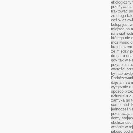
ekologiczny
przeżywania 
traktować p
że droga ta
coś w człowi
koleją jest 
miejsca na m
na świat wol
którego nie 
możliwość ob
krajobrazem 
że między po
droga, a on
gdy tak wie
przyspieszać
wartości prz
by naprawdę
Podróżowani
daje ani sam
wyłącznie o 
sposób prze
człowieka z p
zamyka go te
samochód. Po
jednocześni
przesuwają s
domy stojące
okolicznośc
właśnie w te
jakość podró