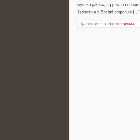
wysoka jakość, są pewne i odporne,
Jednostka z Bochni proponuje […]
CATEGORIES:
KUCHNIE ŚWIATA