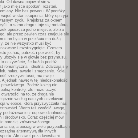
acki. Od dawna pojawiał się w
 jako miejsce spotkań, rozstań,
przemiany. Nie bez powodu. W podróży
j wejść w stan skupienia, który sprzyja
własnym życiu. Krajobraz za oknem
yśli, a sama droga staje się metaforą
iek opuszcza jedno miejsce, zbliża
ego, ale przez pewien czas znajduje się
n stan bycia w przejściu ma dużą
zy, że nie wszystko musi być
 nazwane i rozstrzygnięte. Czasem
ostu jechać, patrzeć i pozwolić, by
y ułożyły się w głowie bez przymusu.
to oczywiście, że każda podróż
st romantyczna i idealna. Zdarzają się
łok, hałas, awarie i zmęczenie. Kolej,
zęść rzeczywistości, ma swoje
. A jednak nawet w tej niedoskonałości
ś prawdziwego. Podróż koleją nie
pełną kontrolę, ale może uczyć
i otwartości na to, że droga nie
yłącznie według naszych oczekiwań.
cja w epoce, która przyzwyczaiła nas
astowości. Warto też zwrócić uwagę,
zy podróżowanie z odpowiedzialnością
ń i środowisko. Coraz częściej mówi
bie bardziej zrównoważonego
nia się, a pociąg w wielu przypadkach
rozsądną alternatywą dla innych
sportu. Ale nawet poza kwestiami