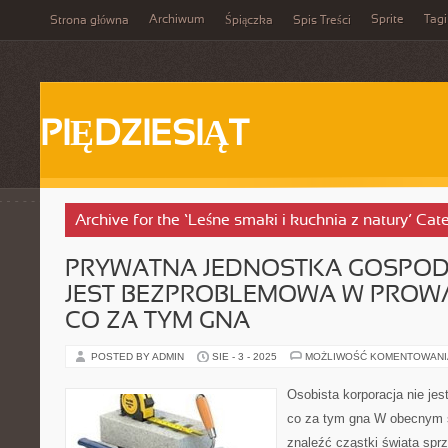
Archiwum
Sprite
Tagi
Strona główna
Śpiączka
Spis Treści
PIĘDZIESIĄT
Archive for the ‘Leśne smaki i kuchnia z natury’ Cat
PRYWATNA JEDNOSTKA GOSPOD
JEST BEZPROBLEMOWA W PROWA
CO ZA TYM GNA
POSTED BY ADMIN
SIE - 3 - 2025
MOŻLIWOŚĆ KOMENTOWAN
Osobista korporacja nie jes
co za tym gna W obecnym ś
znaleźć cząstki świata spr