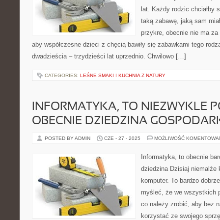
lat. Każdy rodzic chciałby
taką zabawę, jaką sam miał
przykre, obecnie nie ma za 
aby współczesne dzieci z chęcią bawiły się zabawkami tego rodzaju
dwadzieścia – trzydzieści lat uprzednio. Chwilowo […]
CATEGORIES:
LEŚNE SMAKI I KUCHNIA Z NATURY
INFORMATYKA, TO NIEZWYKLE 
OBECNIE DZIEDZINA GOSPODAR
POSTED BY ADMIN
CZE - 27 - 2025
MOŻLIWOŚĆ KOMENTOWA
Informatyka, to obecnie bar
dziedzina Dzisiaj niemalże
komputer. To bardzo dobrze
myśleć, że we wszystkich 
co należy zrobić, aby bez 
korzystać ze swojego sprz