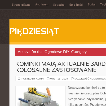
Archiwum
Sprite
Tagi
Strona główna
Śpiączka
Spis Treści
PIĘDZIESIĄT
Archive for the ‘Ogrodowe DIY’ Category
KOMINKI MAJĄ AKTUALNIE BAR
KOLOSALNE ZASTOSOWANIE
POSTED BY ADMIN
WRZ - 11 - 2025
MOŻLIWOŚĆ KOMENTOWA
Nowoczesne kominki są to t
niezmiernie oszczędne Dobó
niesłychanie indywidualną,
kilka aspektów. Przede wsz