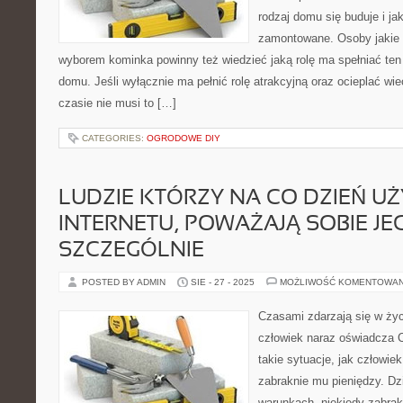
rodzaj domu się buduje i ja
zamontowane. Osoby jakie 
wyborem kominka powinny też wiedzieć jaką rolę ma spełniać te
domu. Jeśli wyłącznie ma pełnić rolę atrakcyjną oraz ocieplać w
czasie nie musi to […]
CATEGORIES:
OGRODOWE DIY
LUDZIE KTÓRZY NA CO DZIEŃ UŻ
INTERNETU, POWAŻAJĄ SOBIE JE
SZCZEGÓLNIE
POSTED BY ADMIN
SIE - 27 - 2025
MOŻLIWOŚĆ KOMENTOWA
Czasami zdarzają się w życi
człowiek naraz oświadcza C
takie sytuacje, jak człowiek
zabraknie mu pieniędzy. Dz
warunkach, niekiedy zabrak