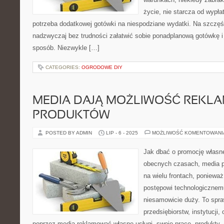
życie, nie starcza od wypł
potrzeba dodatkowej gotówki na niespodziane wydatki. Na szcz
nadzwyczaj bez trudności załatwić sobie ponadplanową gotówkę i 
sposób. Niezwykle […]
CATEGORIES:
OGRODOWE DIY
MEDIA DAJĄ MOŻLIWOŚĆ REKLA
PRODUKTÓW
POSTED BY ADMIN
LIP - 6 - 2025
MOŻLIWOŚĆ KOMENTOWAN
Jak dbać o promocję własn
obecnych czasach, media p
na wielu frontach, poniewa
postępowi technologicznem
niesamowicie duży. To spra
przedsiębiorstw, instytucji
poprzez media reklamować własne usługi, swoje prace, produkty, 