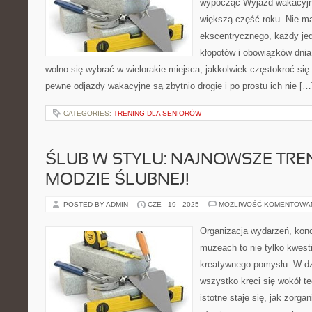
wypocząć Wyjazd wakacyjn
większą część roku. Nie m
ekscentrycznego, każdy je
kłopotów i obowiązków dni
wolno się wybrać w wielorakie miejsca, jakkolwiek częstokroć się 
pewne odjazdy wakacyjne są zbytnio drogie i po prostu ich nie […
CATEGORIES:
TRENING DLA SENIORÓW
ŚLUB W STYLU: NAJNOWSZE TRE
MODZIE ŚLUBNEJ!
POSTED BY ADMIN
CZE - 19 - 2025
MOŻLIWOŚĆ KOMENTOWA
Organizacja wydarzeń, kon
muzeach to nie tylko kwesti
kreatywnego pomysłu. W dz
wszystko kręci się wokół te
istotne staje się, jak zorga