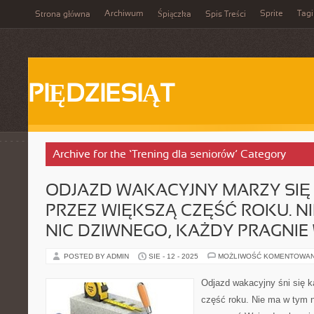
Archiwum
Sprite
Tagi
Strona główna
Śpiączka
Spis Treści
PIĘDZIESIĄT
Archive for the ‘Trening dla seniorów’ Category
ODJAZD WAKACYJNY MARZY SI
PRZEZ WIĘKSZĄ CZĘŚĆ ROKU. N
NIC DZIWNEGO, KAŻDY PRAGNI
POSTED BY ADMIN
SIE - 12 - 2025
MOŻLIWOŚĆ KOMENTOWA
Odjazd wakacyjny śni się 
część roku. Nie ma w tym 