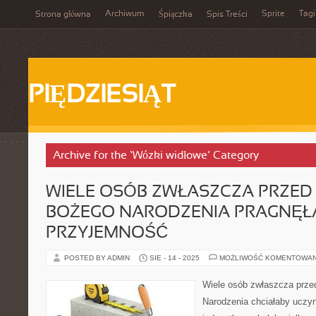
Archiwum
Sprite
Tagi
Strona główna
Śpiączka
Spis Treści
PIĘDZIESIĄT
Archive for the ‘Wózki widłowe’ Category
WIELE OSÓB ZWŁASZCZA PRZED
BOŻEGO NARODZENIA PRAGNĘŁ
PRZYJEMNOŚĆ
POSTED BY ADMIN
SIE - 14 - 2025
MOŻLIWOŚĆ KOMENTOWA
Wiele osób zwłaszcza prze
Narodzenia chciałaby uczy