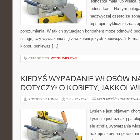
jednostka mała lub wielka, 
jednostkami. Na tym polega 
nadzwyczaj często ze sobą 
tej stopie cyklicznie zdarzaj
porozumienia. W takich sytuacjach kontrahent może odmówić pocz
usługę, czy wywiązania się z wcześniejszych zobowiązań. Firma
kłopot, ponieważ […]
CATEGORIES:
WÓZKI WIDŁOWE
KIEDYŚ WYPADANIE WŁOSÓW NA
DOTYCZYŁO KOBIETY, JAKKOLWIE
POSTED BY ADMIN
SIE - 12 - 2025
MOŻLIWOŚĆ KOMENTOWA
Łysienie jest objawem chor
Łysienie jest oznaką patolo
się atrofią wytwarzania wło
traktuje skóry na głowie, ni