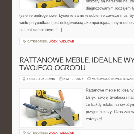
obszary są narażone na utr
diagnozowanym rodzajem ły
łysienie androgenowe. Łysienie samo w sobie nie zawsze musi by
wielu przypadkach jest dolegliwością akompaniującą innym schor
nie jest samoistnym […]
CATEGORIES:
WÓZKI WIDŁOWE
RATTANOWE MEBLE: IDEALNE W
TWOJEGO OGRODU
POSTED BY ADMIN
KWI - 9 - 2025
MOŻLIWOŚĆ KOMENTOWAN
Rattanowe meble to idealny
Dzięki swojej trwałości i n
że każdy relaks na świeżym
przyjemniejszy. Czas zain
estetykę!
CATEGORIES:
WÓZKI WIDŁOWE