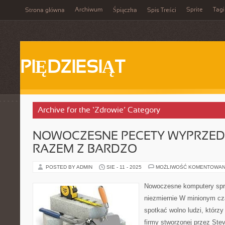
Archiwum
Sprite
Tagi
Strona główna
Śpiączka
Spis Treści
PIĘDZIESIĄT
Archive for the ‘Zdrowie’ Category
NOWOCZESNE PECETY WYPRZE
RAZEM Z BARDZO
POSTED BY ADMIN
SIE - 11 - 2025
MOŻLIWOŚĆ KOMENTOWAN
Nowoczesne komputery spr
niezmiernie W minionym cza
spotkać wolno ludzi, którz
firmy stworzonej przez St