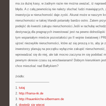
ma za dużej kasy, w żadnym razie nie można uważać, iż naprawdę
błędu. A z całą pewnością nie należy słuchać ludzi mawiających,
inwestycja w nieruchomość daje zyski. Akurat może w naszym kra
nieruchomości w takiej Irlandii potaniały bardzo ostro. Zatem pr
podejść do kwestii zakupu nieruchomości.Jeśli w rachubę wchodzi
destynacją dla pragnących inwestować jest na pewno dolnośląski
tym wspaniałym mieście pozostałości po II wojnie światowej i PRL
ujrzeć niezwykłe nieruchomości, które aż się proszą o to, aby je
inwestorzy planują na początku wyłącznie zakupić nieruchomość, a
wprowadzać się do niej, ale tak mocno zaczyna im się podobać mi
pewnym okresie czasu są wrocławianami! Dobrym kierunkiem jest 
chce mieszkać nad Bałtykiem?
źródło:
———————————
1.
tutaj
2.
http://frama-nk.de
3.
http://frauenkirche-silbermann.de
4.
dowiedz się więcej