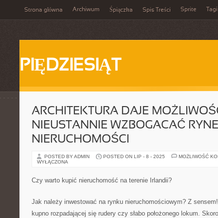
Archiwum
Sprite
Tagi
Strona główna
Śpiączka
Spis Treści
PIĘDZIESIĄT
ARCHITEKTURA DAJE MOŻLIWOŚ
NIEUSTANNIE WZBOGACAĆ RYN
NIERUCHOMOŚCI
POSTED BY ADMIN
POSTED ON LIP - 8 - 2025
MOŻLIWOŚĆ K
WYŁĄCZONA
Czy warto kupić nieruchomość na terenie Irlandii?
Jak należy inwestować na rynku nieruchomościowym? Z sensem!
kupno rozpadającej się rudery czy słabo położonego lokum. Skoro 