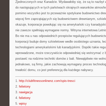
Zjednoczonych oraz Kanadzie. Wydawałoby się, że są to nazbyt 
do następujących w tych państwach skrajnych warunków atmosfe
pomimo wszystko jest to przeważnie spotykane budownictwo drew
więcej firm zaprzątających się budownictwem drewnianym, szkiel
okazuje, korporacje powołując się na amerykański czy kanadyjsk
nie zawsze spełniają wymagane normy. Witryna internetowa Letnis
Bo nie ma u nas odpowiednich przepisów regulujących budownictw
korporacji buduje domy szkieletowe wedle osobistego uznania, le
technologiami amerykańskimi lub kanadyjskimi. Dopóki takie regu
wprowadzone, może rzeczywiście odpowiedniej się wstrzymać z 
postawić na rodzime techniki domów z bali. Niewątpliwie nie woln
jednakowo, są firmy, jakie zachowują wymagany proces technolog
trwałość domu, co jest preferencją dla każdego nabywcy.
1.
http://clubfitnessonlinenz.com/spis-tresci
2.
felietony
3.
nawigacja
4.
felietony
5.
wpisy