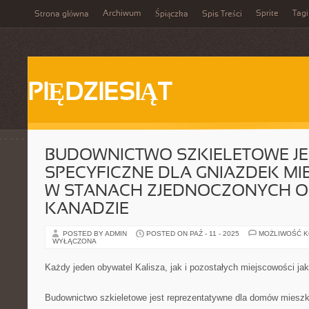
Archiwum
Sprite
Tagi
Strona główna
Śpiączka
Spis Treści
PIĘDZIESIĄT
BUDOWNICTWO SZKIELETOWE JE
SPECYFICZNE DLA GNIAZDEK M
W STANACH ZJEDNOCZONYCH 
KANADZIE
POSTED BY ADMIN
POSTED ON PAŹ - 11 - 2025
MOŻLIWOŚĆ 
WYŁĄCZONA
Każdy jeden obywatel Kalisza, jak i pozostałych miejscowości jak
Budownictwo szkieletowe jest reprezentatywne dla domów miesz