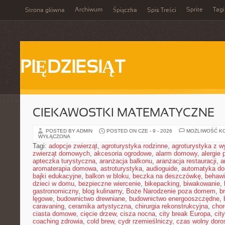
Archiwum
Sprite
Tagi
Strona główna
Śpiączka
Spis Treści
PIĘDZIESIĄT
CIEKAWOSTKI MATEMATYCZNE
POSTED BY ADMIN
POSTED ON CZE - 9 - 2026
MOŻLIWOŚĆ K
WYŁĄCZONA
Tagi:
adopcje zwierząt
,
agroturystyka rodzinne
,
agroturystyka z 
zwierząt domowych
,
akcesoria ogrodowe
,
alarm domowy
,
alergie
apteczka turystyczna
,
aranżacja balkonu
,
aranżacja restauracji
,
a
aromaterapia domowa
,
astroturystyka
,
audioguide
,
automatyka d
bajki edukacyjne
,
balkon w bloku
,
beczka na deszczówkę
,
behawi
dzieci w domu
,
bezpieczne wiercenie
,
bikepacking
,
biwakowanie
,
gastronomiczny
,
blog kulinarny
,
Boże Narodzenie poza domem
,
b
lęgowe
,
budownictwo drewniane
,
budownictwo energooszczędne
,
caravaning
,
ceramika artystyczna
,
chirurgia rekonstrukcyjna
,
chor
ciasta domowe
,
cięcie drzew
,
cisza nocna
,
city break Europa
,
cit
coaching zdrowia
,
cold brew
,
cydr rzemieślniczy
,
czas wolny doro