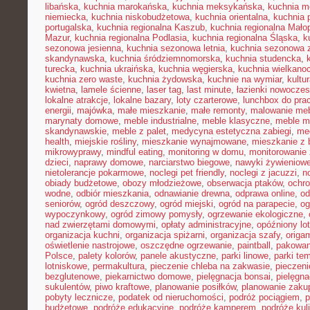
libańska
,
kuchnia marokańska
,
kuchnia meksykańska
,
kuchnia m
niemiecka
,
kuchnia niskobudżetowa
,
kuchnia orientalna
,
kuchnia 
portugalska
,
kuchnia regionalna Kaszub
,
kuchnia regionalna Małop
Mazur
,
kuchnia regionalna Podlasia
,
kuchnia regionalna Śląska
,
k
sezonowa jesienna
,
kuchnia sezonowa letnia
,
kuchnia sezonowa 
skandynawska
,
kuchnia śródziemnomorska
,
kuchnia studencka
,
turecka
,
kuchnia ukraińska
,
kuchnia węgierska
,
kuchnia wielkano
kuchnia zero waste
,
kuchnia żydowska
,
kuchnie na wymiar
,
kultu
kwietna
,
lamele ścienne
,
laser tag
,
last minute
,
łazienki nowocze
lokalne atrakcje
,
lokalne bazary
,
loty czarterowe
,
lunchbox do pra
energii
,
majówka
,
małe mieszkanie
,
małe remonty
,
malowanie meb
marynaty domowe
,
meble industrialne
,
meble klasyczne
,
meble m
skandynawskie
,
meble z palet
,
medycyna estetyczna zabiegi
,
me
health
,
miejskie rośliny
,
mieszkanie wynajmowane
,
mieszkanie z
mikrowyprawy
,
mindful eating
,
monitoring w domu
,
monitorowanie
dzieci
,
naprawy domowe
,
narciarstwo biegowe
,
nawyki żywieniow
nietolerancje pokarmowe
,
noclegi pet friendly
,
noclegi z jacuzzi
,
n
obiady budżetowe
,
obozy młodzieżowe
,
obserwacja ptaków
,
ochr
wodne
,
odbiór mieszkania
,
odnawianie drewna
,
odprawa online
,
od
seniorów
,
ogród deszczowy
,
ogród miejski
,
ogród na parapecie
,
og
wypoczynkowy
,
ogród zimowy pomysły
,
ogrzewanie ekologiczne
,
nad zwierzętami domowymi
,
opłaty administracyjne
,
opóźniony lot
organizacja kuchni
,
organizacja spiżarni
,
organizacja szafy
,
origa
oświetlenie nastrojowe
,
oszczędne ogrzewanie
,
paintball
,
pakowan
Polsce
,
palety kolorów
,
panele akustyczne
,
parki linowe
,
parki te
lotniskowe
,
permakultura
,
pieczenie chleba na zakwasie
,
pieczeni
bezglutenowe
,
piekarnictwo domowe
,
pielęgnacja bonsai
,
pielęgna
sukulentów
,
piwo kraftowe
,
planowanie posiłków
,
planowanie zaku
pobyty lecznicze
,
podatek od nieruchomości
,
podróż pociągiem
,
p
budżetowe
,
podróże edukacyjne
,
podróże kamperem
,
podróże kul