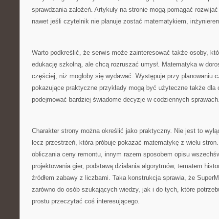
sprawdzania założeń. Artykuły na stronie mogą pomagać rozwijać 
nawet jeśli czytelnik nie planuje zostać matematykiem, inżyniere
Warto podkreślić, że serwis może zainteresować także osoby, kt
edukację szkolną, ale chcą rozruszać umysł. Matematyka w doros
częściej, niż mogłoby się wydawać. Występuje przy planowaniu c
pokazujące praktyczne przykłady mogą być użyteczne także dla c
podejmować bardziej świadome decyzje w codziennych sprawach
Charakter strony można określić jako praktyczny. Nie jest to wył
lecz przestrzeń, która próbuje pokazać matematykę z wielu stron
obliczania ceny remontu, innym razem sposobem opisu wszechś
projektowania gier, podstawą działania algorytmów, tematem histo
źródłem zabawy z liczbami. Taka konstrukcja sprawia, że SuperM
zarówno do osób szukających wiedzy, jak i do tych, które potrzebu
prostu przeczytać coś interesującego.