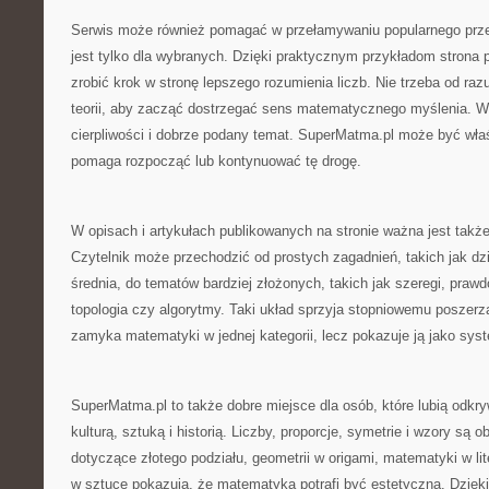
Serwis może również pomagać w przełamywaniu popularnego prz
jest tylko dla wybranych. Dzięki praktycznym przykładom strona
zrobić krok w stronę lepszego rozumienia liczb. Nie trzeba od r
teorii, aby zacząć dostrzegać sens matematycznego myślenia. W
cierpliwości i dobrze podany temat. SuperMatma.pl może być wła
pomaga rozpocząć lub kontynuować tę drogę.
W opisach i artykułach publikowanych na stronie ważna jest także 
Czytelnik może przechodzić od prostych zagadnień, takich jak dzie
średnia, do tematów bardziej złożonych, takich jak szeregi, prawd
topologia czy algorytmy. Taki układ sprzyja stopniowemu poszerza
zamyka matematyki w jednej kategorii, lecz pokazuje ją jako sys
SuperMatma.pl to także dobre miejsce dla osób, które lubią odkr
kulturą, sztuką i historią. Liczby, proporcje, symetrie i wzory są
dotyczące złotego podziału, geometrii w origami, matematyki w lit
w sztuce pokazują, że matematyka potrafi być estetyczna. Dzięk