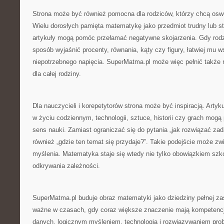
Strona może być również pomocna dla rodziców, którzy chcą osw
Wielu dorosłych pamięta matematykę jako przedmiot trudny lub st
artykuły mogą pomóc przełamać negatywne skojarzenia. Gdy rodzi
sposób wyjaśnić procenty, równania, kąty czy figury, łatwiej mu 
niepotrzebnego napięcia. SuperMatma.pl może więc pełnić także 
dla całej rodziny.
Dla nauczycieli i korepetytorów strona może być inspiracją. Art
w życiu codziennym, technologii, sztuce, historii czy grach mo
sens nauki. Zamiast ograniczać się do pytania „jak rozwiązać z
również „gdzie ten temat się przydaje?”. Takie podejście może 
myślenia. Matematyka staje się wtedy nie tylko obowiązkiem szk
odkrywania zależności.
SuperMatma.pl buduje obraz matematyki jako dziedziny pełnej za
ważne w czasach, gdy coraz większe znaczenie mają kompetencj
danych, logicznym myśleniem, technologią i rozwiązywaniem pr