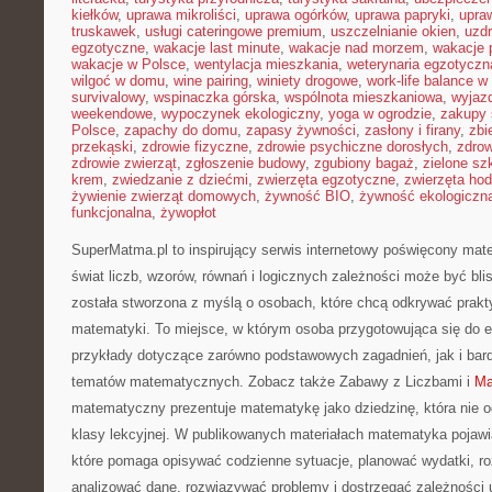
kiełków
,
uprawa mikroliści
,
uprawa ogórków
,
uprawa papryki
,
upra
truskawek
,
usługi cateringowe premium
,
uszczelnianie okien
,
uzd
egzotyczne
,
wakacje last minute
,
wakacje nad morzem
,
wakacje 
wakacje w Polsce
,
wentylacja mieszkania
,
weterynaria egzotyczn
wilgoć w domu
,
wine pairing
,
winiety drogowe
,
work-life balance 
survivalowy
,
wspinaczka górska
,
wspólnota mieszkaniowa
,
wyjazd
weekendowe
,
wypoczynek ekologiczny
,
yoga w ogrodzie
,
zakupy 
Polsce
,
zapachy do domu
,
zapasy żywności
,
zasłony i firany
,
zbi
przekąski
,
zdrowie fizyczne
,
zdrowie psychiczne dorosłych
,
zdrow
zdrowie zwierząt
,
zgłoszenie budowy
,
zgubiony bagaż
,
zielone sz
krem
,
zwiedzanie z dziećmi
,
zwierzęta egzotyczne
,
zwierzęta ho
żywienie zwierząt domowych
,
żywność BIO
,
żywność ekologiczna
funkcjonalna
,
żywopłot
SuperMatma.pl to inspirujący serwis internetowy poświęcony mat
świat liczb, wzorów, równań i logicznych zależności może być bli
została stworzona z myślą o osobach, które chcą odkrywać prak
matematyki. To miejsce, w którym osoba przygotowująca się do
przykłady dotyczące zarówno podstawowych zagadnień, jak i ba
tematów matematycznych. Zobacz także Zabawy z Liczbami i
Ma
matematyczny prezentuje matematykę jako dziedzinę, która nie o
klasy lekcyjnej. W publikowanych materiałach matematyka pojawi
które pomaga opisywać codzienne sytuacje, planować wydatki, ro
analizować dane, rozwiązywać problemy i dostrzegać zależności