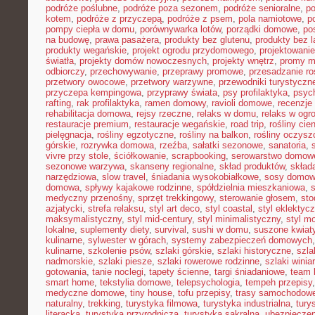
podróże poślubne
,
podróże poza sezonem
,
podróże senioralne
,
po
kotem
,
podróże z przyczepą
,
podróże z psem
,
pola namiotowe
,
p
pompy ciepła w domu
,
porównywarka lotów
,
porządki domowe
,
pos
na budowę
,
prawa pasażera
,
produkty bez glutenu
,
produkty bez l
produkty wegańskie
,
projekt ogrodu przydomowego
,
projektowani
światła
,
projekty domów nowoczesnych
,
projekty wnętrz
,
promy m
odbiorczy
,
przechowywanie
,
przeprawy promowe
,
przesadzanie ro
przetwory owocowe
,
przetwory warzywne
,
przewodniki turystyczn
przyczepa kempingowa
,
przyprawy świata
,
psy profilaktyka
,
psyc
rafting
,
rak profilaktyka
,
ramen domowy
,
ravioli domowe
,
recenzje 
rehabilitacja domowa
,
rejsy rzeczne
,
relaks w domu
,
relaks w ogr
restauracje premium
,
restauracje wegańskie
,
road trip
,
rośliny cie
pielęgnacja
,
rośliny egzotyczne
,
rośliny na balkon
,
rośliny oczysz
górskie
,
rozrywka domowa
,
rzeźba
,
sałatki sezonowe
,
sanatoria
,
vivre przy stole
,
ściółkowanie
,
scrapbooking
,
serowarstwo domow
sezonowe warzywa
,
skanseny regionalne
,
skład produktów
,
skład
narzędziowa
,
slow travel
,
śniadania wysokobiałkowe
,
sosy domo
domowa
,
spływy kajakowe rodzinne
,
spółdzielnia mieszkaniowa
,
medyczny przenośny
,
sprzęt trekkingowy
,
sterowanie głosem
,
sto
azjatycki
,
strefa relaksu
,
styl art deco
,
styl coastal
,
styl eklektyc
maksymalistyczny
,
styl mid-century
,
styl minimalistyczny
,
styl m
lokalne
,
suplementy diety
,
survival
,
sushi w domu
,
suszone kwiat
kulinarne
,
sylwester w górach
,
systemy zabezpieczeń domowych
kulinarne
,
szkolenie psów
,
szlaki górskie
,
szlaki historyczne
,
szla
nadmorskie
,
szlaki piesze
,
szlaki rowerowe rodzinne
,
szlaki winia
gotowania
,
tanie noclegi
,
tapety ścienne
,
targi śniadaniowe
,
team 
smart home
,
tekstylia domowe
,
telepsychologia
,
tempeh przepisy
medyczne domowe
,
tiny house
,
tofu przepisy
,
trasy samochodow
naturalny
,
trekking
,
turystyka filmowa
,
turystyka industrialna
,
tury
literacka
,
turystyka przyrodnicza
,
turystyka sakralna
,
ubezpieczen