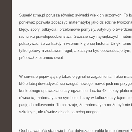
SuperMatma.pl porusza również sylwetki wielkich uczonych. To b
ponieważ pozwala zobaczyć matematykę jako dziedzinę tworzoną p
błędy, spory, odkrycia i przełomowe pomysły. Artykuły o twierdzeni
rachunku prawdopodobieństwa, Gaussie czy największych mate
pokazywać, że za każdym wzorem kryje się historia. Dzięki tem
tylko gotowym zestawem reguł, a zaczyna być opowieścią o tym, 
próbował zrozumieć świat.
W serwisie pojawiają się także oryginalne zagadnienia. Takie mate
które lubią dowiadywać się czegoś nowego, nawet jeśli nie przygo
konkretnego sprawdzianu czy egzaminu. Liczba 42, liczby platonic
równania, matematyczne symbole, liczby w kulturze czy tajemn
pasję do odkrywania. To pokazuje, że matematyka może być nie 
szkolnym, ale również dziedziną pełną anegdot.
Osobną wartość stanowią treści dotyczące grafiki komputerowej.