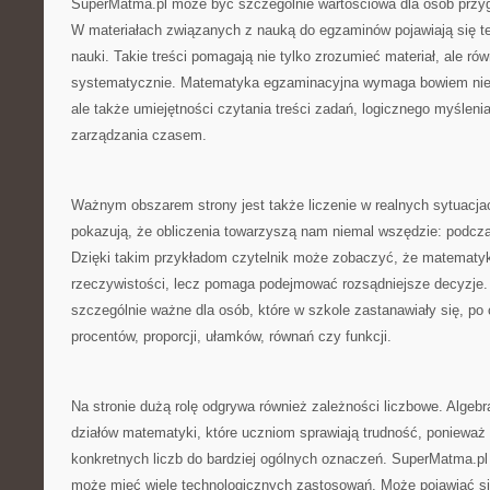
SuperMatma.pl może być szczególnie wartościowa dla osób przyg
W materiałach związanych z nauką do egzaminów pojawiają się t
nauki. Takie treści pomagają nie tylko zrozumieć materiał, ale ró
systematycznie. Matematyka egzaminacyjna wymaga bowiem nie 
ale także umiejętności czytania treści zadań, logicznego myśleni
zarządzania czasem.
Ważnym obszarem strony jest także liczenie w realnych sytuacjach
pokazują, że obliczenia towarzyszą nam niemal wszędzie: podcz
Dzięki takim przykładom czytelnik może zobaczyć, że matematyk
rzeczywistości, lecz pomaga podejmować rozsądniejsze decyzje. 
szczególnie ważne dla osób, które w szkole zastanawiały się, po 
procentów, proporcji, ułamków, równań czy funkcji.
Na stronie dużą rolę odgrywa również zależności liczbowe. Algeb
działów matematyki, które uczniom sprawiają trudność, ponieważ
konkretnych liczb do bardziej ogólnych oznaczeń. SuperMatma.pl 
może mieć wiele technologicznych zastosowań. Może pojawiać si