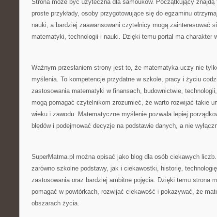
Strona może być użyteczna dla samouków. Początkujący znajdą t
proste przykłady, osoby przygotowujące się do egzaminu otrzym
nauki, a bardziej zaawansowani czytelnicy mogą zainteresować s
matematyki, technologii i nauki. Dzięki temu portal ma charakter
Ważnym przesłaniem strony jest to, że matematyka uczy nie tylko
myślenia. To kompetencje przydatne w szkole, pracy i życiu cod
zastosowania matematyki w finansach, budownictwie, technologii,
mogą pomagać czytelnikom zrozumieć, że warto rozwijać takie um
wieku i zawodu. Matematyczne myślenie pozwala lepiej porządko
błędów i podejmować decyzje na podstawie danych, a nie wyłącznie
SuperMatma.pl można opisać jako blog dla osób ciekawych liczb
zarówno szkolne podstawy, jak i ciekawostki, historię, technologi
zastosowania oraz bardziej ambitne pojęcia. Dzięki temu strona 
pomagać w powtórkach, rozwijać ciekawość i pokazywać, że mat
obszarach życia.