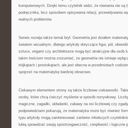
komputerowych. Dzięki temu czytelnik widzi, że równania nie są 
podręcznika, lecz sposobem opisywania relacji, przewidywania w
realnych problemów.
Serwis rozwija także temat brył. Geometria jest działem matematy
światem wizualnym, dlatego artykuły dotyczące figur, pól, obwodów,
sztuce, origami czy architekturze mogą być atrakcyjne dla osób l
takim treściom można zrozumieć, że geometria nie istnieje wyłąc
trójkątach i prostokątach, ale jest obecna w przedmiotach codzi
spojrzeć na matematykę bardziej obrazowo.
Ciekawym elementem strony są także liczbowe ciekawostki. Taki
osoby, które chcą ćwiczyć myślenie w sposób rozrywkowy. Liczby
magiczne, zagadki, układanki, zabawy na osi liczbowej czy zgady
podpowiedziami pokazują, że matematyka może być również form
typu artykuły mogą zainteresować zarówno młodszych czytelników,
lubią sprawdzać swoją spostrzegawczość, cierpliwość i logiczne 