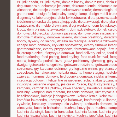
czujnik czadu
,
czujnik dymu
,
dania z kaszy
,
dania z ryżu
,
dania 
degustacja win
,
dekoracje jesienne
,
dekoracje letnie
,
dekoracje s
wiosenne
,
dekoracje zimowe
,
dekorowanie tortów
,
dermatologia
,
d
gastronomii
,
design funkcjonalny
,
design lamp
,
design mebli biur
diagnostyka laboratoryjna
,
dieta lekkostrawna
,
dieta przeciwzapal
śródziemnomorska dla początkujących
,
dieta zwierząt
,
dietetyka 
świąteczne
,
diy meble drewniane
,
długi weekend
,
dom letniskowy
klucz
,
dom przyjazny zwierzętom
,
dom szkieletowy
,
domek całor
domowa biblioteczka
,
domowa pizzeria
,
domowe biuro inspiracje
,
domowe makarony
,
domowe nalewki
,
domowe przetwory
,
doradzt
hobby
,
dywany do salonu
,
działka rekreacyjna
,
edukacja zdrowotn
escape room domowy
,
etykiety spożywcze
,
eventy firmowe integr
gastronomiczne
,
eventy przygodowe
,
fermentowane napoje
,
first
fizjoterapia dzieci
,
florystyka domowa
,
food delivery online
,
food d
food marketing
,
food pairing
,
food styling
,
food truck festival
,
foto
nocna
,
fotografia podróżnicza
,
garaż podziemny
,
glamping
,
góry w
dwojga
,
gotowanie na ognisku
,
gotowanie rodzinne
,
gotowanie sou
sezonowe
,
gry karciane rodzinne
,
gry logiczne online
,
gry planszo
zespołowe
,
hamakowanie
,
herbata matcha
,
home staging
,
hostele
zwierząt
,
hummus domowy
,
hydroponika domowa
,
indeks glikemi
integracja outdoor
,
inteligentne oświetlenie
,
izolacja akustyczna
,
i
intuicyjne
,
jesienne wyjazdy
,
jeziora w Polsce
,
kącik czytelniczy
,
kampery
,
karmnik dla ptaków
,
kawa specialty
,
kawalerka aranżacj
rodzinny
,
kempingi nad morzem
,
kiszonki domowe
,
klimatyzacja 
bezalkoholowe
,
kolacje jednogarnkowe
,
kolonie letnie
,
kolor roku
,
komórka lokatorska
,
kompozycje kwiatowe
,
konferencje kulinarne
żywienie
,
konkursy
,
kosmetyki dla zwierząt
,
kotłownia domowa
,
k
wieczysta
,
kuchnia bałkańska
,
kuchnia brazylijska
,
kuchnia camp
kuchnia dla singli
,
kuchnia francuska
,
kuchnia fusion
,
kuchnia gr
kuchnia hiszpańska
,
kuchnia indyjska
,
kuchnia japońska
,
kuchnia